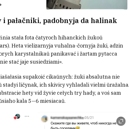
 i pałačniki, padobnyja da halinak
nia stała fota čatyroch hihanckich žukoŭ
). Heta vielizarnyja vuhalna-čornyja žuki, adzin
orych karystalnikaŭ panikavać i žartam pytacca
ie stać jaje susiedziami».
šałasia supakoić cikaŭnych: žuki absalutna nie
ŭ stadyi ličynak, ich skivicy vyhladali vielmi ŭražalna
ubstracie hety vid žyvie cełych try hady, a voś sam
ŭsiaho kala 5—6 miesiacaŭ.