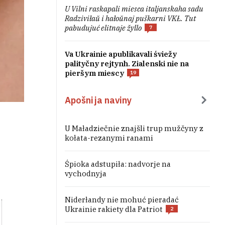
U Vilni raskapali miesca italjanskaha sadu
Radziviłaŭ i hałoŭnaj puškarni VKŁ. Tut
pabudujuć elitnaje žyllo
7
Va Ukrainie apublikavali śviežy
palityčny rejtynh. Zialenski nie na
pieršym miescy
19
Apošnija naviny
U Maładziečnie znajšli trup mužčyny z
kołata-rezanymi ranami
Śpioka adstupiła: nadvorje na
vychodnyja
Niderłandy nie mohuć pieradać
Ukrainie rakiety dla Patriot
2