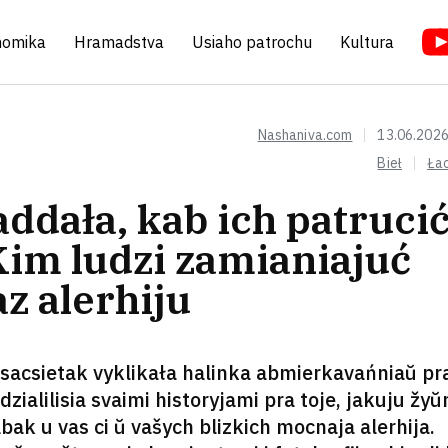
nomika
Hramadstva
Usiaho patrochu
Kultura
Nashaniva.com
13.06.2026
Bieł
Ła
ddała, kab ich patrucić
Kim ludzi zamianiajuć
az alerhiju
h sacsietak vyklikała halinka abmierkavańniaŭ pr
zialilisia svaimi historyjami pra toje, jakuju žy
abak u vas ci ŭ vašych blizkich mocnaja alerhija.