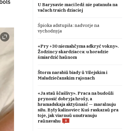
bolš
U Barysavie maci ledź nie patanuła na
vačach traich dziaciej
Śpioka adstupiła: nadvorje na
vychodnyja
«Pry +30 niemahčyma adkryć vokny».
Žodzincy skardziacca: u horadzie
śmiardzić haŭnom
Štorm narabiŭ biady ŭ Vilejskim i
Maładziečanskim rajonach
«Ja staŭ ščaślivy». Praca na budoŭli
prynosić dobryja hrošy, a
hramadskaja aktyŭnaść — maralnuju
siłu. Były kalinoviec Kuś raskazaŭ pra
toje, jak viarnuŭ unutranuju
raŭnavahu
8