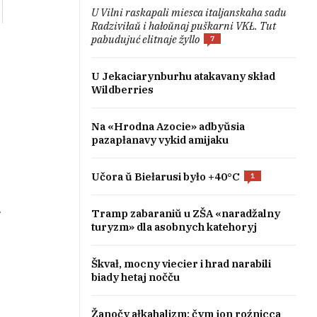
U Vilni raskapali miesca italjanskaha sadu
Radziviłaŭ i hałoŭnaj puškarni VKŁ. Tut
pabudujuć elitnaje žyllo
7
U Jekaciarynburhu atakavany skład
Wildberries
Na «Hrodna Azocie» adbyŭsia
pazapłanavy vykid amijaku
Učora ŭ Biełarusi było +40°C
1
.
Tramp zabaraniŭ u ZŠA «naradžalny
turyzm» dla asobnych katehoryj
Škvał, mocny viecier i hrad narabili
biady hetaj nočču
Žanočy ałkahalizm: čym jon roźnicca