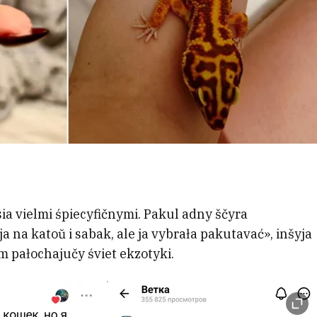
sia vielmi śpiecyfičnymi. Pakul adny ščyra
ja na katoŭ i sabak, ale ja vybrała pakutavać», inšyja
am pałochajučy śviet ekzotyki.