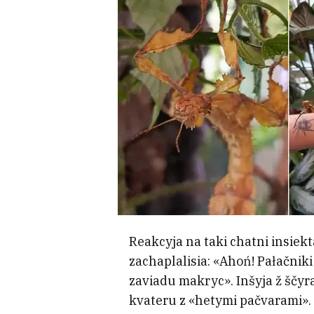
Reakcyja na taki chatni insiek
zachaplalisia: «Ahoń! Pałačniki 
zaviadu makryc». Inšyja ž ščyr
kvateru z «hetymi pačvarami».