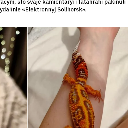
čym, što svaje kamientaryi i fatahrafii pakinuli 
ydańnie «Elektronnyj Solihorsk».