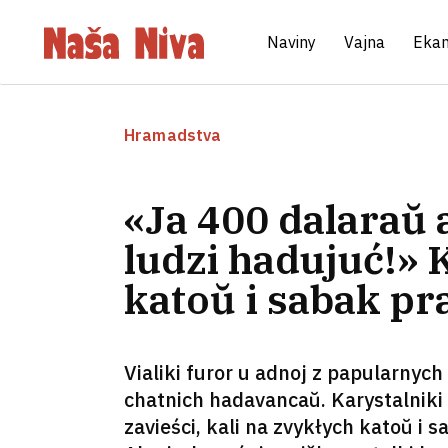
Naviny
Vajna
Eka
Hramadstva
«Ja 400 dalaraŭ a
ludzi hadujuć!» 
katoŭ i sabak pr
Vialiki furor u adnoj z papularnyc
chatnich hadavancaŭ. Karystalniki d
zavieści, kali na zvykłych katoŭ i s