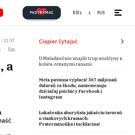
BIEŁ
Ł
RUS
PADTRYMAĆ
Ciapier čytajuć
 / 22:57
c
Rus
U Maładziečnie znajšli trup mužčyny z
, a
kołata-rezanymi ranami
Meta pavinna vypłacić 567 miljonaŭ
dalaraŭ za škodu, naniesienuju
dziciačaj psichicy Facebook i
Instagram
a
Łukašenka aburyŭsia jakaściu tavaraŭ
u viaskovych kramach:
ŭnaść
Praterminoŭka i tuchlacina!