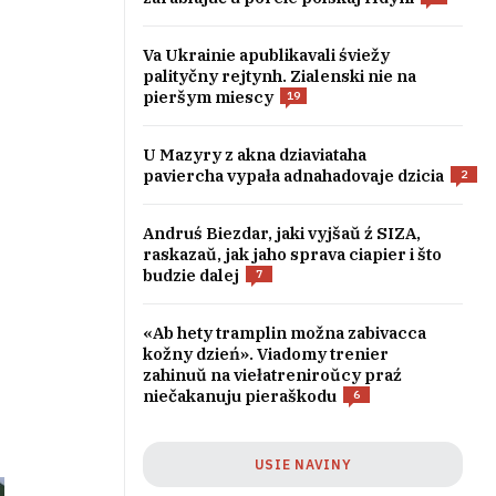
Va Ukrainie apublikavali śviežy
palityčny rejtynh. Zialenski nie na
pieršym miescy
19
U Mazyry z akna dziaviataha
paviercha vypała adnahadovaje dzicia
2
Andruś Biezdar, jaki vyjšaŭ ź SIZA,
raskazaŭ, jak jaho sprava ciapier i što
budzie dalej
7
«Ab hety tramplin možna zabivacca
kožny dzień». Viadomy trenier
zahinuŭ na viełatreniroŭcy praź
niečakanuju pieraškodu
6
USIE NAVINY