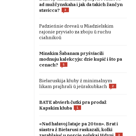
ad mužčynskaha i jak da takich žančyn
stavicca?
3
Padzieńnie drevaŭ u Miadzielskim
rajonie pryviało za zboju ŭ ruchu
ciahnikoŭ
Minskim Šabanam pryśviacili
modnuju kalekcyju: dzie kupić i što pa
cenach?
5
Biełaruskija kłuby ź minimalnym
likam prajhrali ŭ jeŭrakubkach
2
BATE abvierh čutki pra prodaž
Kapskim kłuba
1
«Nad hałavoj lataje pa 20 ton». Brat i
siastra ź Biełarusi raskazali, kolki
zarablajuć u porcie polskaj Hdyni
3