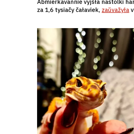
Abmierkavańnie vyjšła nastolki hara
za 1,6 tysiačy čałaviek,
zaŭvažyła
v