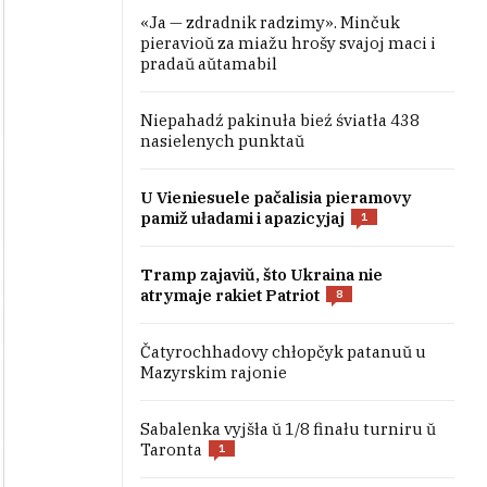
«Ja — zdradnik radzimy». Minčuk
pieravioŭ za miažu hrošy svajoj maci i
pradaŭ aŭtamabil
Niepahadź pakinuła bieź śviatła 438
nasielenych punktaŭ
U Vieniesuele pačalisia pieramovy
pamiž uładami i apazicyjaj
1
Tramp zajaviŭ, što Ukraina nie
atrymaje rakiet Patriot
8
Čatyrochhadovy chłopčyk patanuŭ u
Mazyrskim rajonie
Sabalenka vyjšła ŭ 1/8 finału turniru ŭ
Taronta
1