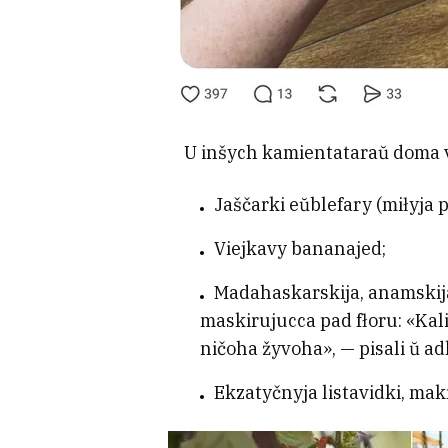
U inšych kamientataraŭ doma v
Jaščarki eŭblefary (miłyja 
Viejkavy bananajed;
Madahaskarskija, anamskija i
maskirujucca pad fłoru: «Kali 
ničoha žyvoha», — pisali ŭ ad
Ekzatyčnyja listavidki, ma