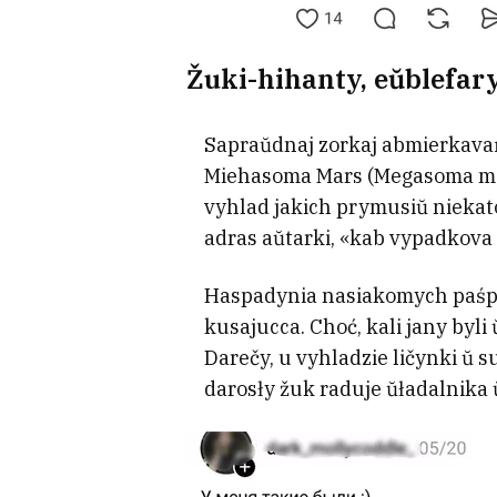
Žuki-hihanty, eŭblefary
Sapraŭdnaj zorkaj abmierkavań
Miehasoma Mars (Megasoma mars
vyhlad jakich prymusiŭ niekat
adras aŭtarki, «kab vypadkova n
Haspadynia nasiakomych paśpia
kusajucca. Choć, kali jany byli 
Darečy, u vyhladzie ličynki ŭ s
darosły žuk raduje ŭładalnika 