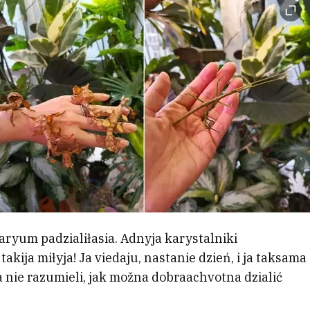
taryum padzialiłasia. Adnyja karystalniki
takija miłyja! Ja viedaju, nastanie dzień, i ja taksama
a nie razumieli, jak možna dobraachvotna dzialić