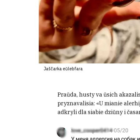
Jaščarka eŭlebfara
Praŭda, husty va ŭsich akazali
pryznavalisia: «U mianie alerhi
adkryli dla siabie dziŭny i čas