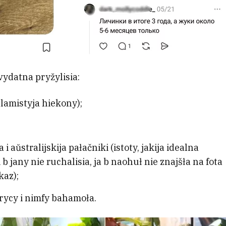
ydatna pryžylisia:
plamistyja hiekony);
 aŭstralijskija pałačniki (istoty, jakija idealna
b jany nie ruchalisia, ja b naohuł nie znajšła na fota
kaz);
krycy i nimfy bahamoła.