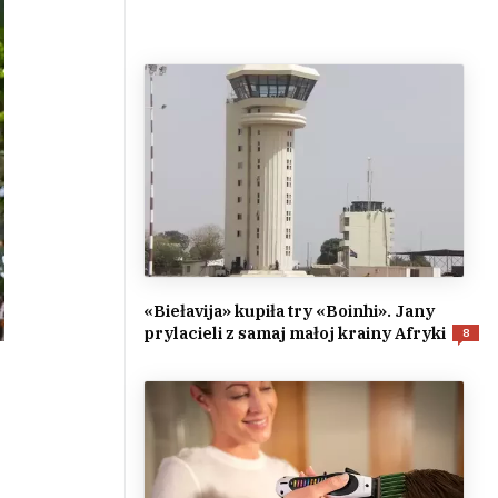
«Biełavija» kupiła try «Boinhi». Jany
prylacieli z samaj małoj krainy Afryki
8