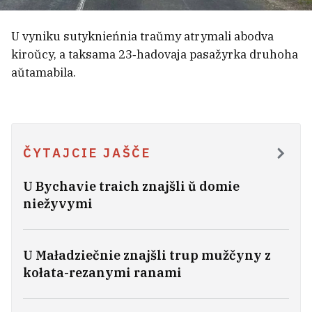
U vyniku sutyknieńnia traŭmy atrymali abodva
kiroŭcy, a taksama 23‑hadovaja pasažyrka druhoha
aŭtamabila.
ČYTAJCIE JAŠČE
U Bychavie traich znajšli ŭ domie
niežyvymi
Biełarus z Kanady niekalki hadoŭ
sudziŭsia z žonkaj za dziaciej. Žonka
chacieła, kab vypłačvaŭ hrošy i na jaje
U Maładziečnie znajšli trup mužčyny z
ŭtrymańnie
7
kołata-rezanymi ranami