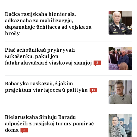
Dačka rasijskaha hienierała,
adkaznaha za mabilizacyju,
dapamahaje ŭchilacca ad vojska za
hrošy
Piać achoŭnikaŭ prykryvali
Łukašenku, pakul jon
fatahrafavaŭsia ź viaskovaj siamjoj
3
Babaryka raskazaŭ, ź jakim
prajektam viartajecca ŭ palityku
11
U Vieniesuele pačalisia pieramovy
pamiž uładami i apazicyjaj
Biełaruskaha Siniuju Baradu
1
adpuścili z rasijskaj turmy pamirać
doma
2