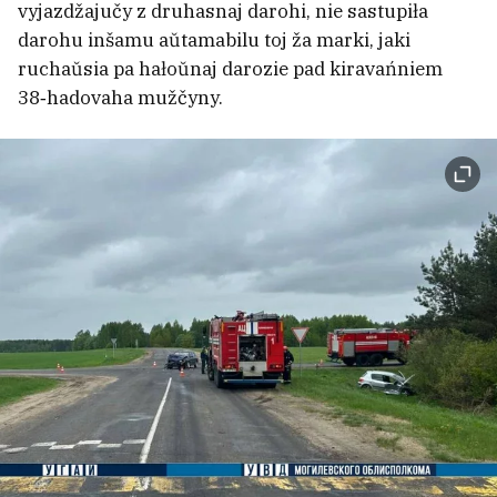
vyjazdžajučy z druhasnaj darohi, nie sastupiła
maksimum hod
3
darohu inšamu aŭtamabilu toj ža marki, jaki
ruchaŭsia pa hałoŭnaj darozie pad kiravańniem
38‑hadovaha mužčyny.
Štorm narabiŭ biady ŭ Vilejskim i
Maładziečanskim rajonach
1