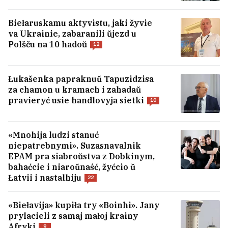
Biełaruskamu aktyvistu, jaki žyvie
va Ukrainie, zabaranili ŭjezd u
Polšču na 10 hadoŭ
12
Łukašenka papraknuŭ Tapuzidzisa
za chamon u kramach i zahadaŭ
pravieryć usie handlovyja sietki
10
«Mnohija ludzi stanuć
niepatrebnymi». Suzasnavalnik
Tramp zajaviŭ, što Ukraina nie atrymaje
EPAM pra siabroŭstva z Dobkinym,
rakiet Patriot
15
bahaćcie i niaroŭnaść, žyćcio ŭ
Łatvii i nastalhiju
22
U Jekaciarynburhu atakavany skład
«Biełavija» kupiła try «Boinhi». Jany
Wildberries
prylacieli z samaj małoj krainy
Afryki
9