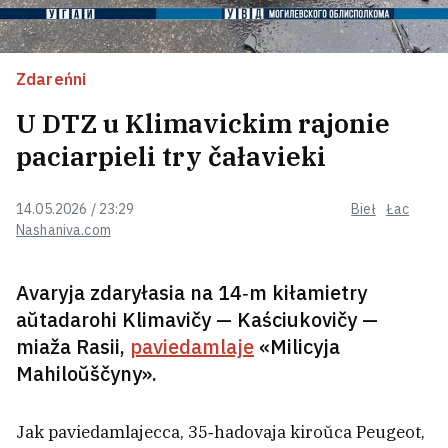
hrošy
Piać achoŭnikaŭ prykryvali
Zdareńni
Łukašenku, pakul jon
fatahrafavaŭsia ź viaskovaj siamjoj
U DTZ u Klimavickim rajonie
3
paciarpieli try čałavieki
Babaryka raskazaŭ, ź jakim
prajektam viartajecca ŭ palityku
11
14.05.2026 / 23:29
Bieł
Łac
Nashaniva.com
Avaryja zdaryłasia na 14‑m kiłamietry
Biełaruskamu aktyvistu, jaki žyvie
va Ukrainie, zabaranili ŭjezd u
aŭtadarohi Klimavičy — Kaściukovičy —
Polšču na 10 hadoŭ
12
miaža Rasii,
paviedamlaje
«Milicyja
Mahiloŭščyny».
Zołatava: U vieraśni 2020 hoda ja
dumała, što heta budzie ciahnucca
Jak paviedamlajecca, 35‑hadovaja kiroŭca Peugeot,