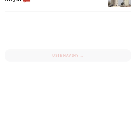
Na «Hrodna Azocie» adbyŭsia pazapłanavy
vykid amijaku
Učora ŭ Biełarusi było +40°C
1
USIE NAVINY →