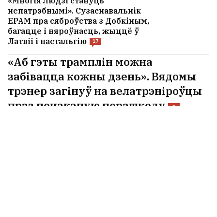
«Многія людзі стануць
непатрэбнымі». Сузаснавальнік
EPAM пра сяброўства з Добкіным,
багацце і няроўнасць, жыццё ў
Латвіі і настальгію
17
«Аб гэты трамплін можна
забівацца кожны дзень». Вядомы
трэнер загінуў на велатрэніроўцы
праз нечаканую перашкоду
3