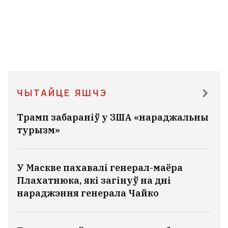
ЧЫТАЙЦЕ ЯШЧЭ
Трамп забараніў у ЗША «нараджальны
турызм»
У Маскве пахавалі генерал-маёра
Плахатнюка, які загінуў на дні
нараджэння генерала Чайко