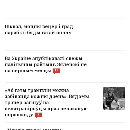
Шквал, моцны вецер і град
нарабілі бяды гэтай ноччу
Ва Украіне апублікавалі свежы
палітычны рэйтынг. Зяленскі не
на першым месцы
11
«Аб гэты трамплін можна
забівацца кожны дзень». Вядомы
трэнер загінуў на
велатрэніроўцы праз нечаканую
перашкоду
3