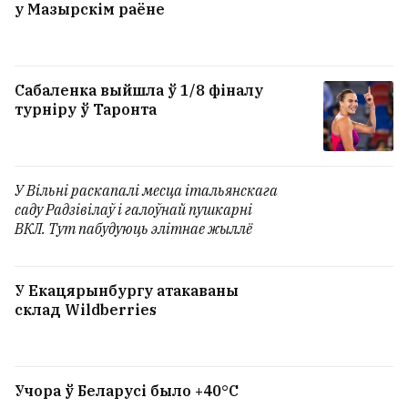
у Мазырскім раёне
Сабаленка выйшла ў 1/8 фіналу
турніру ў Таронта
У Вільні раскапалі месца італьянскага
саду Радзівілаў і галоўнай пушкарні
ВКЛ. Тут пабудуюць элітнае жыллё
У Екацярынбургу атакаваны
склад Wildberries
Учора ў Беларусі было +40°C