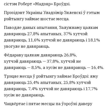
сістэм Роберт «Мадзяр» Броўдзі.
Прэзідэнт Украіны Уладзімір Зяленскі ў гэтым
рэйтынгу займае шостае месца.
Паводле даных апытання, Залужнаму цалкам
давяраюць 27,8% апытаных, 37% хутчэй
давяраюць, 11,6% хутчэй не давяраюць і 18,1%
увогуле не давяраюць.
Фёдараву цалкам давяраюць 26,8%,
хутчэй давяраюць — 37,8%, хутчэй не
давяраюць — 8,5%, а зусім не давяраюць — 16,4%.
Трэцяе месца ў рэйтынгу займае Броўдзі: яму
давяраюць 25,4% апытаных, 25,8% хутчэй
давяраюць, 7,4% хутчэй не давяраюць і 17,7%
зусім не давяраюць.
Чацвёртае і пятае месцы па ўзроўні даверу