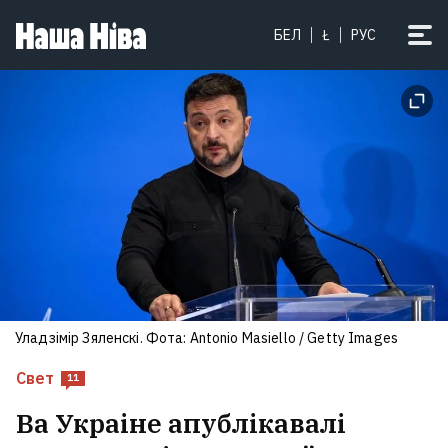
БЕЛ
Ł
РУС
Уладзімір Зяленскі. Фота: Antonio Masiello / Getty Images
Свет
11
Ва Украіне апублікавалі