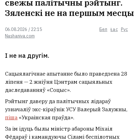
свежы палітычны рэйтынг.
Зяленскі не на першым месцы
06.08.2026 / 22:15
Бел
Łac
Рус
Nashaniva.com
І не на другім.
Сацыялагічнае апытанне было праведзена 28
ліпеня — 2 жніўня Цэнтрам сацыяльных
даследаванняў «Соцыс».
Рэйтынг даверу да палітычных лідараў
узначаліў экс-кіраўнік УСУ Валерый Залужны,
піша
«Украінская праўда».
За ім ідуць былы міністр абароны Міхаіл
Фёдараў і камандуючы Сіламі беспілотных