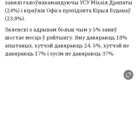
занялі галоўнакамандуючы УСУ Міхаіл Драпаты
(24%) і кіраўнік Офіса прэзідэнта Кірыл Буданаў
(23,8%).
Зяленскі з адрывам больш чым у 5% заняў
шостае месца ў рэйтынгу. Яму давяраюць 18%
апытаных, хутчэй давяраюць 24, 5%, хутчэй не
давяраюць 17% і зусім не давяраюць 37%.