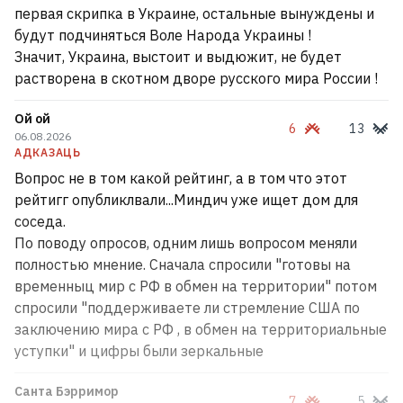
первая скрипка в Украине, остальные вынуждены и
будут подчиняться Воле Народа Украины !
Значит, Украина, выстоит и выдюжит, не будет
растворена в скотном дворе русского мира России !
Ой ой
6
13
06.08.2026
АДКАЗАЦЬ
Вопрос не в том какой рейтинг, а в том что этот
рейтигг опубликлвали...Миндич уже ищет дом для
соседа.
По поводу опросов, одним лишь вопросом меняли
полностью мнение. Сначала спросили "готовы на
временныц мир с РФ в обмен на территории" потом
спросили "поддерживаете ли стремление США по
заключению мира с РФ , в обмен на территориальные
уступки" и цифры были зеркальные
Санта Бэрримор
7
5