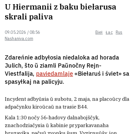
U Hiermanii z baku biełarusa
«Ab hety tramplin možna zabivacca
kožny dzień». Viadomy trenier
skrali paliva
zahinuŭ na viełatreniroŭcy praź
niečakanuju pieraškodu
1
09.05.2026 / 08:56
Bieł
Łac
Rus
Nashaniva.com
Vyjšaŭ treci siezon lubimaha
biełarusami sieryjała pra šlachtu —
voś čym ździŭlaje «1670». Tam
Zdareńnie adbyłosia niedaloka ad horada
źnialisia i biełarusy
Julich, što ŭ ziamli Paŭnočny Rejn-
Viestfalija,
paviedamlaje
«Biełaruś i śviet» sa
Syn departavanaha polskaha
spasyłkaj na palicyju.
sałdata z-pad Navahrudka adsudziŭ
$180 tysiač za pakuty baćki ŭ
savieckim łahiery
1
Incydent adbyŭsia ŭ subotu, 2 maja, na placoŭcy dla
adpačynku kiroŭcaŭ na trasie B44.
Niamieckaja dypłamatka ŭ Minsku ŭ
parku Janki Kupały pryčytała vierš
Kala 1:30 nočy 56‑hadovy dalnabojščyk,
biełaruskaha kłasika
2
znachodziačysia ŭ kabinie pryparkavanaha
hruzavika, pačuŭ zvonku šum. Vyzirnuŭšy, jon