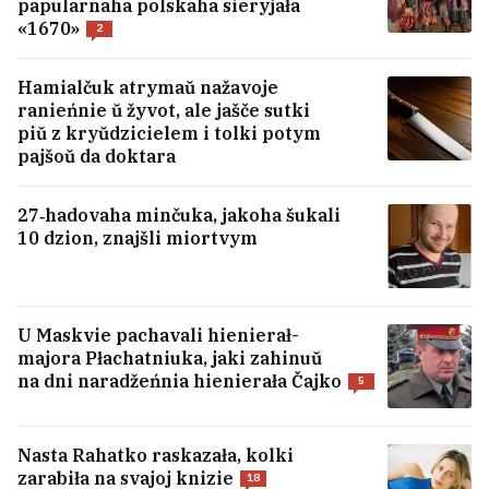
papularnaha polskaha sieryjała
«1670»
2
Hamialčuk atrymaŭ nažavoje
ranieńnie ŭ žyvot, ale jašče sutki
piŭ z kryŭdzicielem i tolki potym
pajšoŭ da doktara
27‑hadovaha minčuka, jakoha šukali
10 dzion, znajšli miortvym
U Maskvie pachavali hienierał-
majora Płachatniuka, jaki zahinuŭ
«Nie abaviazanyja». Strachavaja
na dni naradžeńnia hienierała Čajko
5
kampanija admoviła biełarusu ŭ
padaŭžeńni polisa paśla bujnoj vypłaty
5
Nasta Rahatko raskazała, kolki
zarabiła na svajoj knizie
18