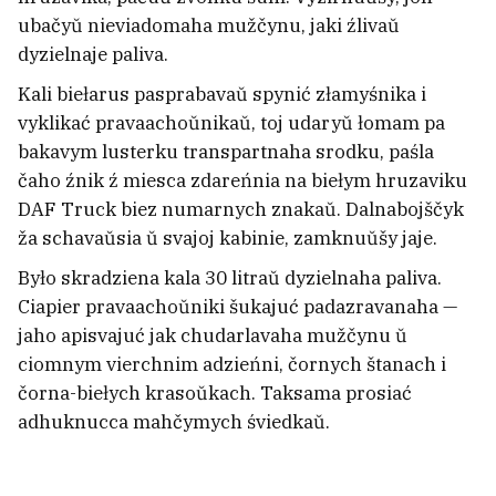
ubačyŭ nieviadomaha mužčynu, jaki źlivaŭ
Statkievič pra «Noč muziejaŭ» u
dyzielnaje paliva.
Minsku: My zrazumieli, što ludzi
Kali biełarus pasprabavaŭ spynić złamyśnika i
apładziravali nie saksafanistu, a
vyklikać pravaachoŭnikaŭ, toj udaryŭ łomam pa
nam z žonkaj
21
bakavym lusterku transpartnaha srodku, paśla
čaho źnik ź miesca zdareńnia na biełym hruzaviku
DAF Truck biez numarnych znakaŭ. Dalnabojščyk
ža schavaŭsia ŭ svajoj kabinie, zamknuŭšy jaje.
Było skradziena kala 30 litraŭ dyzielnaha paliva.
Ciapier pravaachoŭniki šukajuć padazravanaha —
jaho apisvajuć jak chudarlavaha mužčynu ŭ
ciomnym vierchnim adzieńni, čornych štanach i
čorna-biełych krasoŭkach. Taksama prosiać
adhuknucca mahčymych śviedkaŭ.