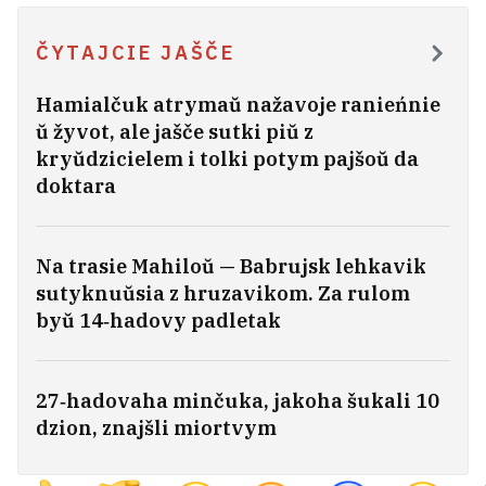
U Mazyry prosta piekła. Tam užo
ČYTAJCIE JAŠČE
+35°C
Hamialčuk atrymaŭ nažavoje ranieńnie
ŭ žyvot, ale jašče sutki piŭ z
kryŭdzicielem i tolki potym pajšoŭ da
doktara
Na trasie Mahiloŭ — Babrujsk lehkavik
sutyknuŭsia z hruzavikom. Za rulom
byŭ 14‑hadovy padletak
27‑hadovaha minčuka, jakoha šukali 10
dzion, znajšli miortvym
U rasijskim sudzie biełarus niecenzurna
nazvaŭ supracoŭnika FSB «tupym,