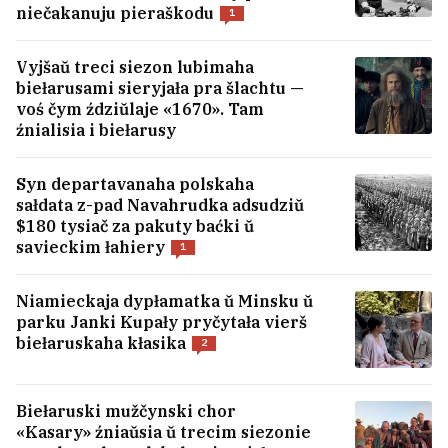
nie lubiać zajezdžych». Što
niečakanuju pieraškodu
1
turystyčny bum prynosić Hrodnu
3
Vyjšaŭ treci siezon lubimaha
biełarusami sieryjała pra šlachtu —
voś čym ździŭlaje «1670». Tam
źnialisia i biełarusy
Syn departavanaha polskaha
sałdata z-pad Navahrudka adsudziŭ
$180 tysiač za pakuty baćki ŭ
savieckim łahiery
1
Niamieckaja dypłamatka ŭ Minsku ŭ
parku Janki Kupały pryčytała vierš
biełaruskaha kłasika
2
U centry Minska vystavili na prodaž
Biełaruski mužčynski chor
viadomy bar
«Kasary» źniaŭsia ŭ trecim siezonie