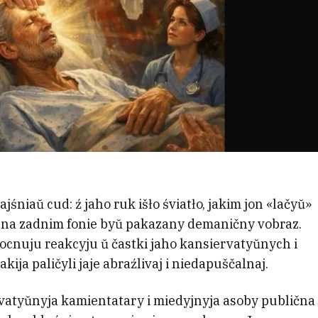
niaŭ cud: ź jaho ruk išło śviatło, jakim jon «lačyŭ»
a na zadnim fonie byŭ pakazany demaničny vobraz.
ocnuju reakcyju ŭ častki jaho kansiervatyŭnych i
kija paličyli jaje abraźlivaj i niedapuščalnaj.
vatyŭnyja kamientatary i miedyjnyja asoby publična