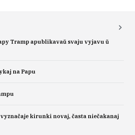
Papy Tramp apublikavaŭ svaju vyjavu ŭ
ykaj na Papu
rampu
n vyznačaje kirunki novaj, časta niečakanaj