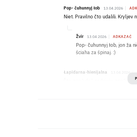
Pop- čuhunnyj łob
13.04.2026
AD
Niet. Pravilno čto udalili. Kryljev
Žvir
13.04.2026
ADKAZAĆ
Pop- čuhunnyj łob, jon ža nie
ściaha za śpinaj. :)
Łapidarna-hienijalna
13.04.2026
Što, znoŭ daŭ zadniuju, znoŭ TAS