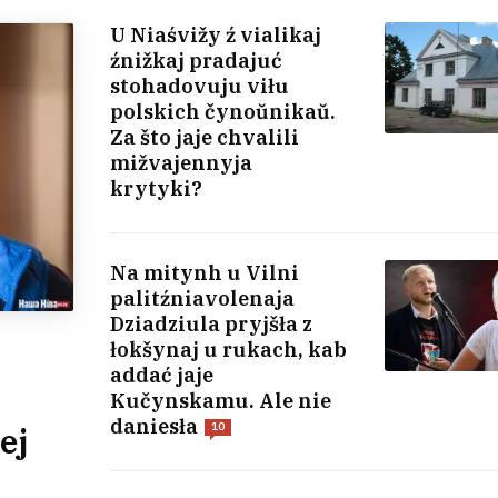
U Niaśvižy ź vialikaj
źnižkaj pradajuć
stohadovuju viłu
polskich čynoŭnikaŭ.
Za što jaje chvalili
mižvajennyja
krytyki?
Na mitynh u Vilni
palitźniavolenaja
Dziadziula pryjšła z
łokšynaj u rukach, kab
addać jaje
Kučynskamu. Ale nie
daniesła
10
ej