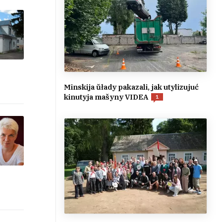
Minskija ŭłady pakazali, jak utylizujuć
kinutyja mašyny VIDEA
1