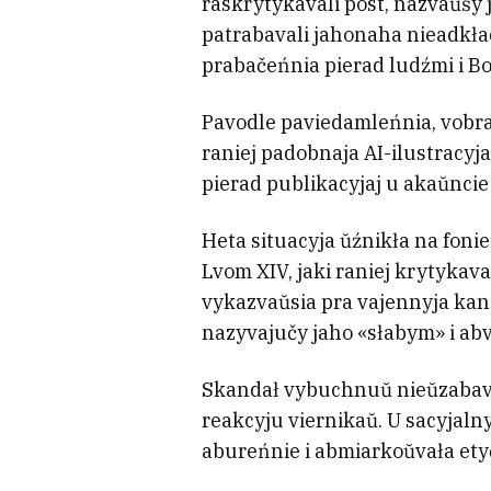
raskrytykavali post, nazvaŭšy
patrabavali jahonaha nieadkła
prabačeńnia pierad ludźmi i B
Pavodle paviedamleńnia, vobra
raniej padobnaja AI-ilustracyja
pierad publikacyjaj u akaŭncie
Heta situacyja ŭźnikła na fon
Lvom XIV, jaki raniej krytykav
vykazvaŭsia pra vajennyja kan
nazyvajučy jaho «słabym» i ab
Skandał vybuchnuŭ nieŭzabavie
reakcyju viernikaŭ. U sacyjal
abureńnie i abmiarkoŭvała ety