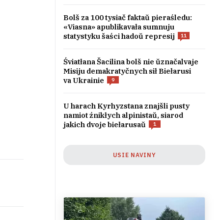
Bolš za 100 tysiač faktaŭ pieraśledu:
«Viasna» apublikavała sumnuju
statystyku šaści hadoŭ represij
11
Śviatłana Šacilina bolš nie ŭznačalvaje
Misiju demakratyčnych sił Biełarusi
va Ukrainie
9
U harach Kyrhyzstana znajšli pusty
namiot źnikłych alpinistaŭ, siarod
jakich dvoje biełarusaŭ
1
USIE NAVINY