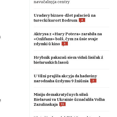
navučalnyja centry
Uradavy biznes-džet palacieŭ na
turecki kurort Bodrum
4
Aktrysa z «Hary Potera» zarabiła na
a
«Onlifans» bolš, čym za ŭsie svaje
zdymki ŭ kino
5
Hrybnik pakazaŭ siem vidaŭ lisičak ź
biełaruskich lasoŭ
U Vilni prajšła akcyja da hadaviny
narodnaha ŭzdymu 9 žniŭnia
3
Misiju demakratyčnych siłaŭ
Biełarusi va Ukrainie ŭznačaliła Volha
e
Zazulinskaja
11