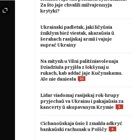
Za što jaje chvalili mižvajennyja
krytyki?
Ukrainski padletak, jaki ličyŭsia
źnikłym bieź viestak, akazaŭsia ŭ
šerahach rasijskaj armii i vajuje
suprać Ukrainy
Na mitynh u Vilni palitźniavolenaja
Dziadziula pryjšła z łokšynaj u
rukach, kab addać jaje Kučynskamu.
Ale nie daniesła
10
Lidar viadomaj rasijskaj rok-hrupy
pryjechaŭ va Ukrainu i pakajaŭsia za
kancerty ŭ akupavanym Krymie
5
Cichanoŭskaja ŭsio ž zmahła adkryć
bankaŭski rachunak u Polščy
6