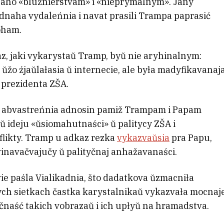
 jaho «bluźnierstvam» i «nieprymalnym». Jany
dnaha vydaleńnia i navat prasili Trampa paprasić
oham.
z, jaki vykarystaŭ Tramp, byŭ nie aryhinalnym:
 ŭžo źjaŭlałasia ŭ internecie, ale była madyfikavanaj
 prezidenta ZŠA.
ie abvastreńnia adnosin pamiž Trampam i Papam
aŭ ideju «ŭsiomahutnaści» ŭ palitycy ZŠA i
flikty. Tramp u adkaz rezka
vykazvaŭsia
pra Papu,
vinavačvajučy ŭ palityčnaj anhažavanaści.
 paśla Vialikadnia, što dadatkova ŭzmacniła
nych sietkach častka karystalnikaŭ vykazvała mocnaj
čnaść takich vobrazaŭ i ich upłyŭ na hramadstva.