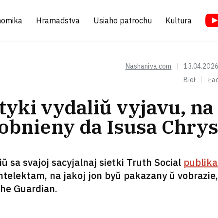
nomika
Hramadstva
Usiaho patrochu
Kultura
Nashaniva.com
13.04.2026
Bieł
Ła
yki vydaliŭ vyjavu, na
obnieny da Isusa Chrys
 sa svajoj sacyjalnaj sietki Truth Social
publika
intelektam, na jakoj jon byŭ pakazany ŭ vobrazie,
he Guardian.