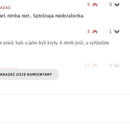
9
0
KAZAĆ
 niet, nimba niet... Spłošnaja niedorabotka.
4
1
 anioł, kab u jaho byli kryły. A nimb jość, u vyhladzie
12
0
ADKAZAĆ
PAKAZAĆ USIE KAMIENTARY
O?