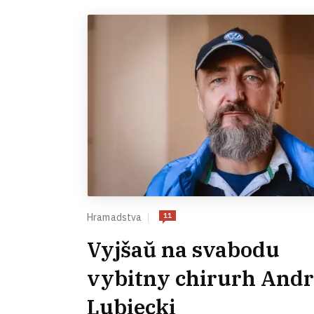
11
Hramadstva
Vyjšaŭ na svabodu
vybitny chirurh Andr
Lubiecki