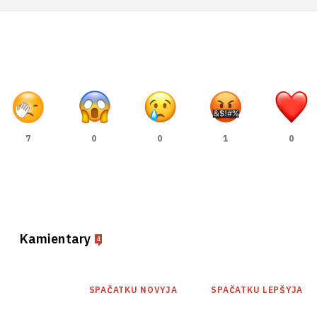
7
0
0
1
0
Kamientary
4
SPAČATKU NOVYJA
SPAČATKU LEPŠYJA