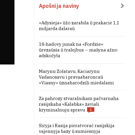
Apošnija naviny
«Adysieja» ŭžo zarabiła ŭ prakacie 1,1
miljarda dalaraŭ
18‑hadovy junak na «Fordzie»
ŭrezaŭsia ŭ tralejbus — mašyna ažno
adskočyła
Marynu Zołatavu, Kaciarynu
Vadanosavu i pravaabaroncaŭ
«Viasny» ŭznaharodzili miedalami
Za pahrozy stvaralnikam pačvarnaha
rasijskaha «Kałabka» zaviali
kryminalnuju spravu
1
Siryja i Rasija pieratvorać rasijskija
vajennyja bazy ŭ sumiesnyja