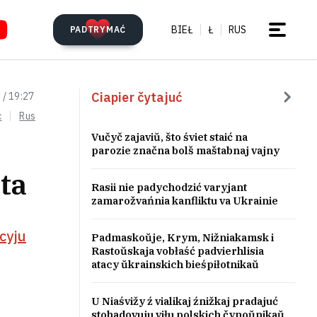
BIEŁ
Ł
RUS
PADTRYMAĆ
Ciapier čytajuć
 / 19:27
c
Rus
Vučyč zajaviŭ, što śviet staić na
parozie značna bolš maštabnaj vajny
ta
Rasii nie padychodzić varyjant
zamarožvańnia kanfliktu va Ukrainie
cyju
Padmaskoŭje, Krym, Nižniakamsk i
Rastoŭskaja vobłaść padvierhlisia
atacy ŭkrainskich bieśpiłotnikaŭ
U Niaśvižy ź vialikaj źnižkaj pradajuć
stohadovuju viłu polskich čynoŭnikaŭ.