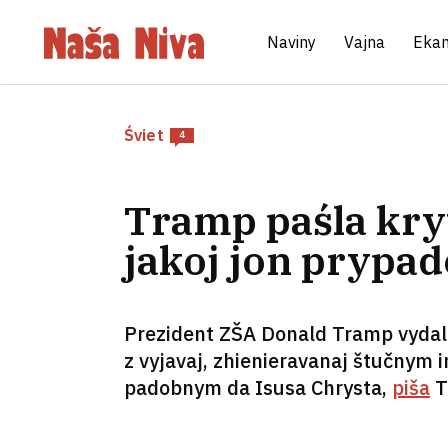
Naviny
Vajna
Eka
Śviet
4
Tramp paśla kryt
jakoj jon prypad
Prezident ZŠA Donald Tramp vydaliŭ
z vyjavaj, zhienieravanaj štučnym 
padobnym da Isusa Chrysta,
piša
T