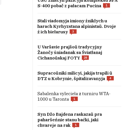
USU źniščyli pazicyju kompleksu SPA
S-400 pobač z pałacam Pucina
1
Stali viadomyja imiony źnikłych u
harach Kyrhyzstana alpinistaŭ. Dvoje
ź ich biełarusy
3
U Varšavie prajšoŭ tradycyjny
Žanočy śniadanak sa Śviatłanaj
Cichanoŭskaj FOTY
28
Supracoŭniki milicyi, jakija trapili ŭ
DTZ u Kobrynie, špitalizavanyja
4
Sabalenka vylecieła z turniru WTA-
1000 u Taronta
1
Syn Džo Bajdena raskazaŭ pra
paharšeńnie stanu baćki, jaki
chvareje na rak
1