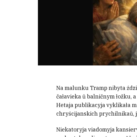
Na malunku Tramp nibyta ździajś
čałavieka ŭ balničnym łožku, 
Hetaja publikacyja vyklikała m
chryścijanskich prychilnikaŭ, ja
Niekatoryja viadomyja kansier