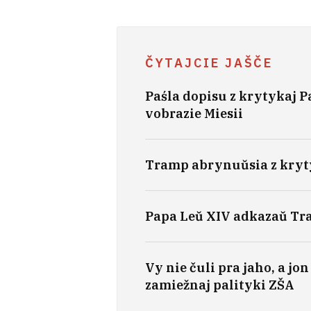
ČYTAJCIE JAŠČE
Paśla dopisu z krytykaj 
vobrazie Miesii
Tramp abrynuŭsia z kryt
Papa Leŭ XIV adkazaŭ T
Vy nie čuli pra jaho, a jo
zamiežnaj palityki ZŠA