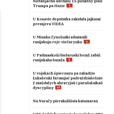
Nietańjachu adchiliŭ 15‑punktny płan
Trampa pa Hazie
1
U Kosavie deputatka zakidała jajkami
premjera VIDEA
U Minsku čynoŭniki admianili
rasijskuju rejv-viečarynku
4
U Padmaskoŭi biełaruski bomž zabiŭ
rasijskaha bamža
4
U vojskach śpiecnazu pa zahadzie
Łukašenki farmujuć padraździaleńnie
ź niaŭdałych ahraryjaŭ i parušalnikaŭ
dyscypliny
19
Na Naračy pierakuliŭsia katamaran