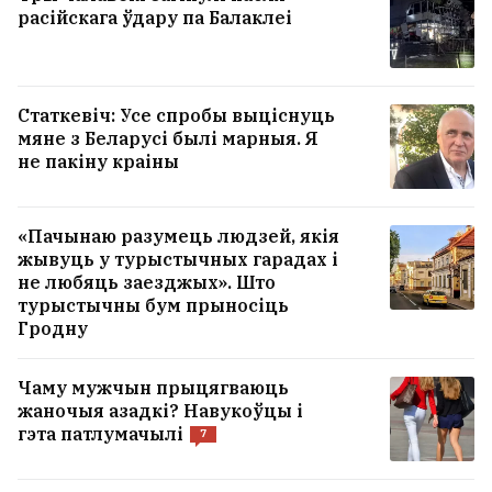
Вользе Стэфанішынай выставілі
расійскага ўдару па Балаклеі
абвінавачанне ў карупцыі
1
Сёстры Груздзевы цяпер важаць пад 100
Статкевіч: Усе спробы выціснуць
кілаграмаў кожная
33
мяне з Беларусі былі марныя. Я
не пакіну краіны
УСЕ НАВІНЫ →
«Пачынаю разумець людзей, якія
жывуць у турыстычных гарадах і
не любяць заезджых». Што
турыстычны бум прыносіць
Гродну
Чаму мужчын прыцягваюць
жаночыя азадкі? Навукоўцы і
гэта патлумачылі
7