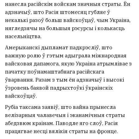
У Светлагорскім раёне тры
нанесла расійскім войскам значныя страты. Ён
чалавекі загінулі пасля
адзначыў, што Расія штомесяц губляе ў
сутыкнення легкавіка з
некалькі разоў больш вайскоўцаў, чым Украіна,
нягледзячы на большыя рэсурсы і колькасць
бензавозам
насельніцтва.
Амерыканскі дыпламат падкрэсліў, што
важную ролю ў гэтым адыграла міжнародная
вайсковая дапамога, якую Украіна атрымлівае з
пачатку поўнамаштабнага расійскага
ўварвання. Разам з тым ён адзначыў і высокі
ўзровень баявой падрыхтоўкі ўкраінскіх
вайскоўцаў.
Рубіа таксама заявіў, што вайна прынесла
велізарныя чалавечыя і эканамічныя страты
абедзвюм краінам. Паводле яго слоў, Расія
працягвае несці вялікія страты на фронце.