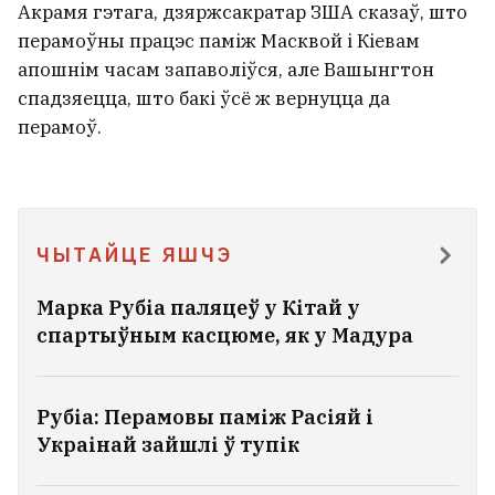
Памёр футбольны калекцыянер,
Акрамя гэтага, дзяржсакратар ЗША сказаў, што
які апранаў моладзь у майкі з
перамоўны працэс паміж Масквой і Кіевам
Лукашэнкам
апошнім часам запаволіўся, але Вашынгтон
1
спадзяецца, што бакі ўсё ж вернуцца да
перамоў.
ЧЫТАЙЦЕ ЯШЧЭ
Марка Рубіа паляцеў у Кітай у
спартыўным касцюме, як у Мадура
Рубіа: Перамовы паміж Расіяй і
Украінай зайшлі ў тупік
У Гомелі мужчына напаў з нажом на
двух чалавек. Яго затрымалі вайскоўцы
1