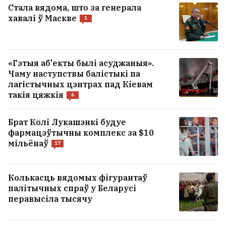
Стала вядома, што за генерала
хавалі ў Маскве
1
«Гэтыя аб'екты былі асуджаныя».
Чаму наступствы балістыкі па
лагістычных цэнтрах пад Кіевам
такія цяжкія
6
Брат Колі Лукашэнкі будуе
фармацэўтычны комплекс за $10
мільёнаў
17
Колькасць вядомых фігурантаў
палітычных спраў у Беларусі
перавысіла тысячу