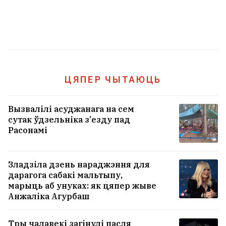
ЦЯПЕР ЧЫТАЮЦЬ
Зяленскі: Тэмпы перадачы Украіне ракет
да Patriot сёлета скараціліся ў тры разы
Вызвалілі асуджанага на сем
сутак ўдзельніка з’езду пад
Расонамі
«Галоўнае не забываць падзараджаць не
толькі тэлефон, але і сябе самога». Як
украінскі вайсковец жыве з двума
Зладзіла дзень нараджэння для
электрастымулятарамі. І што ў яго з
дарагога сабакі мальтыпу,
сэксам?
марыць аб унуках: як цяпер жыве
1
Анжаліка Агурбаш
Былой амбасадарцы Украіны ў ЗША
Тры чалавекі загінулі пасля