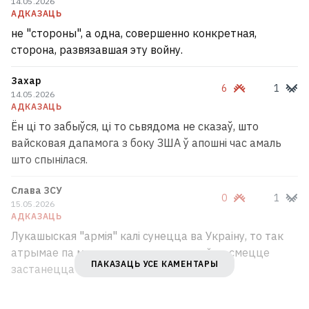
14.05.2026
АДКАЗАЦЬ
не "стороны", а одна, совершенно конкретная,
сторона, развязавшая эту войну.
Захар
6
1
14.05.2026
АДКАЗАЦЬ
Ён ці то забыўся, ці то сьвядома не сказаў, што
вайсковая дапамога з боку ЗША ў апошні час амаль
што спынілася.
Ціханоўская не змагла адкрыць
рахунак у польскім банку
Слава ЗСУ
47
0
1
15.05.2026
АДКАЗАЦЬ
Лукашыская "армія" калі сунецца ва Украіну, то так
атрымае па мардасам, што адное лайно, смецце
ПАКАЗАЦЬ УСЕ КАМЕНТАРЫ
застанецца ад яе...