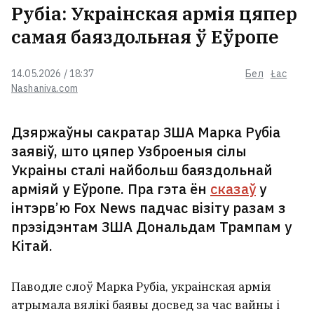
мяне з Беларусі былі марныя. Я
Рубіа: Украінская армія цяпер
не пакіну краіны
самая баяздольная ў Еўропе
У Беларусі ўжо +30°С
14.05.2026 / 18:37
Бел
Łac
Nashaniva.com
Дзяржаўны сакратар ЗША Марка Рубіа
«Пачынаю разумець людзей, якія
заявіў, што цяпер Узброеныя сілы
жывуць у турыстычных гарадах і
Украіны сталі найбольш баяздольнай
не любяць заезджых». Што
арміяй у Еўропе. Пра гэта ён
сказаў
у
турыстычны бум прыносіць
Гродну
інтэрв’ю Fox News падчас візіту разам з
прэзідэнтам ЗША Дональдам Трампам у
У цэнтры Мінска выставілі на
Кітай.
продаж вядомы бар
Паводле слоў Марка Рубіа, украінская армія
атрымала вялікі баявы досвед за час вайны і