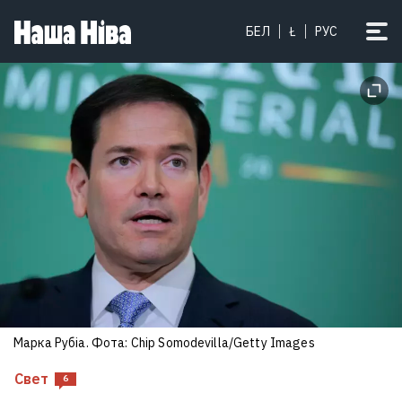
Зладзіла дзень нараджэння для
БЕЛ
Ł
РУС
дарагога сабакі мальтыпу,
марыць аб унуках: як цяпер жыве
Анжаліка Агурбаш
Марка Рубіа. Фота: Chip Somodevilla/Getty Images
Свет
6
Статкевіч: Усе спробы выціснуць