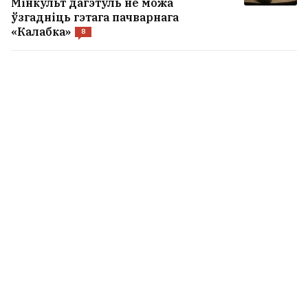
Мінкульт дагэтуль не можа
ўзгадніць гэтага пачварнага
«Калабка»
8