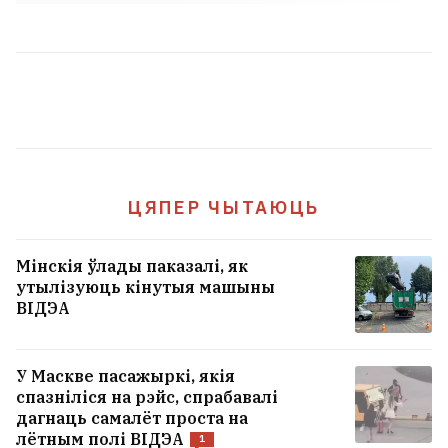
ЦЯПЕР ЧЫТАЮЦЬ
Мінскія ўлады паказалі, як
«Польшча квітнет лаціною, Літва квітнет
утылізуюць кінутыя машыны
русчызною». Патрыятычны шэдэўр XVII
ВІДЭА
стагоддзя аказаўся расійскай падробкай ХІХ-га
47
У Маскве пасажыркі, якія
Іспанія ўводзіць памежны кантроль з
спазніліся на рэйс, спрабавалі
Італіяй
3
дагнаць самалёт проста на
лётным полі ВІДЭА
1