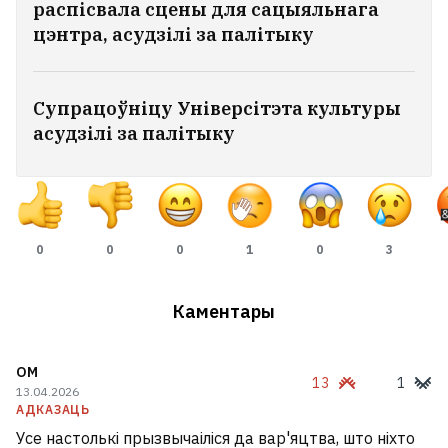
распісвала сцены для сацыяльнага
На мінскім пляжы за крадзяжы
цэнтра, асудзілі за палітыку
затрымалі юных «фокуснікаў»
Закаханы ў беларускую мову матэматык
Супрацоўніцу Універсітэта культуры
і святар, які вывучыў англійскую па
асудзілі за палітыку
дэтэктывах Агаты Крысці. 100 гадоў
Аляксандру Надсану
6
Ці захочуць дзеці гэта насіць? Разабралі
0
0
0
1
0
3
новыя калекцыі школьнай формы
7
Каментары
У Польшчы беларуска здымала
грошы ў банкамаце, а яе раптам
OM
13
1
акружылі трое мужчын
13.04.2026
8
АДКАЗАЦЬ
Усе настолькі прызвычаіліся да вар'яцтва, што ніхто