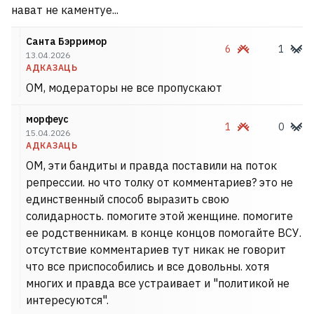
нават не каментуе...
Санта Бэрримор
6
1
13.04.2026
АДКАЗАЦЬ
OM, модераторы не все пропускают
морфеус
1
0
15.04.2026
АДКАЗАЦЬ
OM, эти бандиты и правда поставили на поток
репрессии. но что толку от комментариев? это не
единственный способ выразить свою
ЗША шукаюць патэнцыйнага
солидарность. помогите этой женщине. помогите
новага лідара для Кубы накшталт
ее родственникам. в конце концов помогайте ВСУ.
отсутствие комментариев тут никак не говорит
Дэлсі Радрыгес
что все приспособились и все довольны. хотя
многих и правда все устраивает и "политикой не
интересуются".