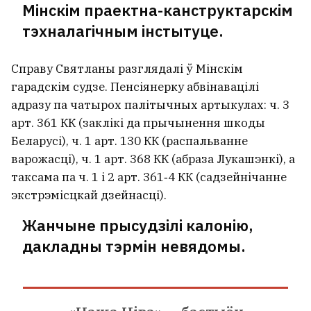
забойцаў кіргізскага
Мінскім праектна-канструктарскім
крымінальнага аўтарытэта
тэхналагічным інстытуце.
Справу Святланы разглядалі ў Мінскім
гарадскім судзе. Пенсіянерку абвінавацілі
адразу па чатырох палітычных артыкулах: ч. 3
арт. 361 КК (заклікі да прычынення шкоды
Беларусі), ч. 1 арт. 130 КК (распальванне
варожасці), ч. 1 арт. 368 КК (абраза Лукашэнкі), а
таксама па ч. 1 і 2 арт. 361‑4 КК (садзейнічанне
экстрэмісцкай дзейнасці).
Жанчыне прысудзілі калонію,
дакладны тэрмін невядомы.
Загінула 18‑гадовая Кацярына
Садоўская, дачка маладзечанскай