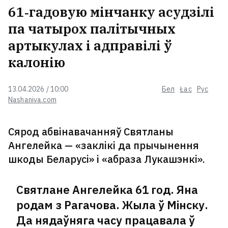
п'яным пабіўся з ахоўнікамі
61‑гадовую мінчанку асудзілі
мінскага метро
па чатырох палітычных
артыкулах і адправілі ў
Мінскія ўлады паказалі, як
калонію
утылізуюць кінутыя машыны
ВІДЭА
13.04.2026 / 10:00
Бел
Łac
Рус
Nashaniva.com
«Беларусьфільм» распачаў
здымкі серыяла пра міліцыю,
сцэнарый якога прабіў Кубракова
Сярод абвінавачанняў Святланы
на слязу
6
Ангелейка — «заклікі да прычынення
шкоды Беларусі» і «абраза Лукашэнкі».
Галоўны корпус Нацыянальнага
мастацкага музея ўрачыста
закрыюць на рэканструкцыю
Святлане Ангелейка 61 год. Яна
родам з Рагачова. Жыла ў Мінску.
У Мінску жорстка пакаралі
Да нядаўняга часу працавала ў