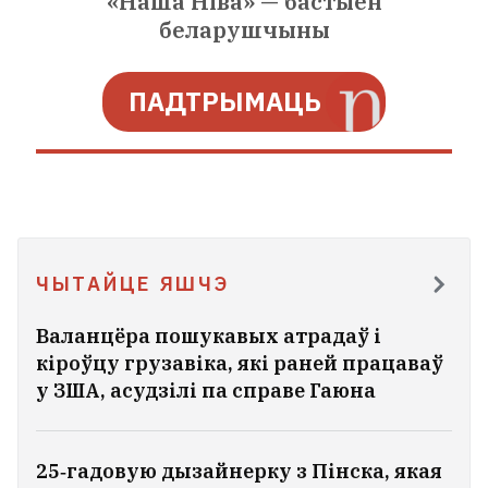
«Наша Нiва» — бастыён
актывісткі Алесі Садоўскай
4
беларушчыны
ПАДТРЫМАЦЬ
ЧЫТАЙЦЕ ЯШЧЭ
Валанцёра пошукавых атрадаў і
кіроўцу грузавіка, які раней працаваў
у ЗША, асудзілі па справе Гаюна
Расійскім ударам пад Кіевам забіла
бабулю, дзеда і трохгадовага ўнука
25‑гадовую дызайнерку з Пінска, якая