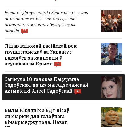
Украінскія дроны ўдарылі па
Бяляцкі: Далучэнне да Еўрасаюза — гэта
Сызранскім НПЗ
не пытанне «хачу — не хачу», гэта
пытанне выжывання беларусаў як
народа
17
Расія ўначы ўдарыла па Украіне
1
Лідар вядомай расійскай рок-
групы прыехаў ва Украіну і
УСЕ НАВІНЫ →
пакаяўся за канцэрты ў
акупаваным Крыме
4
Загінула 18‑гадовая Кацярына
Садоўская, дачка маладзечанскай
актывісткі Алесі Садоўскай
4
Былы КВЗшнік з БДУ пісаў
сцэнарый для галоўнага
кінакрынджу года. Нават