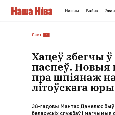
Навіны
Вайна
Экан
Свет
4
Хацеў збегчы ў 
паспеў. Новыя 
пра шпіянаж н
літоўскага юры
38-гадовы Мантас Данелюс быў 
беларускіх службаў і магчымыя с