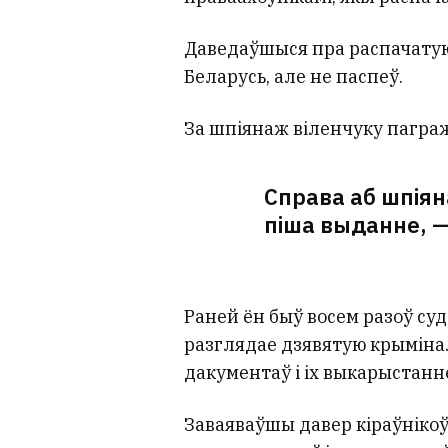
Даведаўшыся пра распачатую
Беларусь, але не паспеў.
За шпіянаж віленчуку пагража
Справа аб шпіян
піша выданне, —
Раней ён быў восем разоў су
разглядае дзявятую крымінал
дакументаў і іх выкарыстанне
Заваяваўшы давер кіраўнікоў