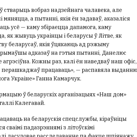
 стварыць вобраз надзейнага чалавека, але
 мяняцца, а пытанні, якія ён задаваў, аказаліся
аць усё — каму збіраецца дапамога, каму
, як жывуць украінцы і беларусы ў Літве, як
тву беларусаў, якія ўцякаюць ад рэжыму
трымаўшы адказаў на гэтыя пытанні, Данелюс
е агрэсіўна. Кожны раз, калі ён наведваў наш офіс,
ён перашкаджаў працаваць», — распавяла выданн
мога Украіне» Ганна Камарчук.
армацыю ў беларускіх арганізацыях «Наш дом»
таллі Калегавай.
ацаваць на беларускія спецслужбы, кіраўніцы
я сваімі падазрэннямі з літоўскімі
чалі дасудовае расследаванне па факце шпіянажу.