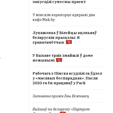
запусцілі сумесны праект
У мінскім аэрапорце адкрылі два
кафэ Mak.by
Лукашэнка ў Вілейцы ацэньваў
беларускія прыцэлы: Я
гранатамётчык
9
У Быхаве траіх знайшлі ў доме
ю
нежывымі
1
Рабочага з Пінска асудзілі за ўдзел
у «масавых беспарадках». Пасля
2020‑га ён працаваў у Расіі
Заснавана прэмія Евы Вежнавец
Выйшаў па-беларуску «Партрэт