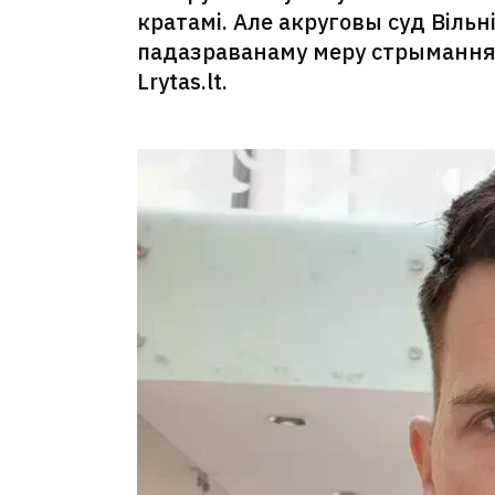
кратамі. Але акруговы суд Вільн
падазраванаму меру стрымання
Lrytas.lt.