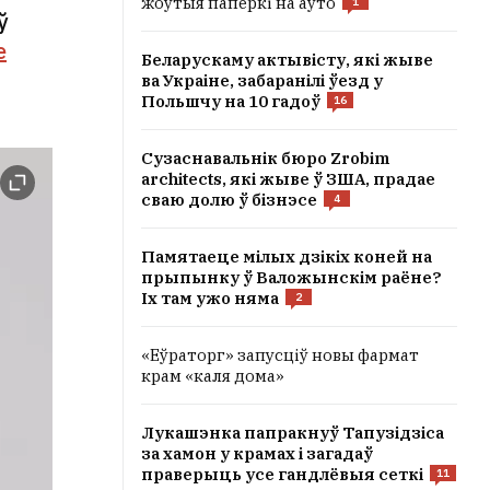
жоўтыя паперкі на аўто
1
ў
е
Беларускаму актывісту, які жыве
ва Украіне, забаранілі ўезд у
Польшчу на 10 гадоў
16
Сузаснавальнік бюро Zrobim
architects, які жыве ў ЗША, прадае
сваю долю ў бізнэсе
4
Памятаеце мілых дзікіх коней на
прыпынку ў Валожынскім раёне?
Іх там ужо няма
2
«Еўраторг» запусціў новы фармат
крам «каля дома»
Лукашэнка папракнуў Тапузідзіса
за хамон у крамах і загадаў
праверыць усе гандлёвыя сеткі
11