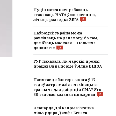
Пуцін можа паспрабаваць
атакаваць НАТА ўжо восенню,
лічыць разведка ЗША
8
Наўроцкі: Украіна можа
разлічваць на дапамогу, бо там,
дзе б'юць маскаля — Польшча
дапамагае
16
ГУР паказала, як марскія дроны
працавалі па порце ў Ялце ВІДЭА
Памятаеце блогера, якога ў 17
гадоў затрымалі за махінацыі з
грашыма для дзіцяці з СМА? Яго
38‑гадовая каханая цяжарная
11
Леанарда Дзі Капрыа і жонка
мільярдэра Джэфа Безаса