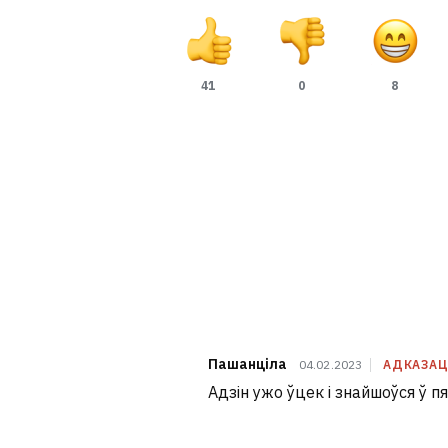
41
0
8
Пашанціла
04.02.2023
АДКАЗАЦ
Адзін ужо ўцек і знайшоўся ў пя