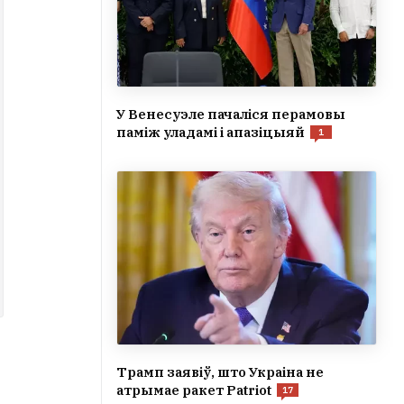
У Венесуэле пачаліся перамовы
паміж уладамі і апазіцыяй
1
Трамп заявіў, што Украіна не
атрымае ракет Patriot
17