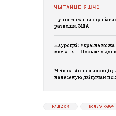
ЧЫТАЙЦЕ ЯШЧЭ
Пуцін можа паспрабавац
разведка ЗША
Наўроцкі: Украіна можа 
маскаля — Польшча дап
Meta павінна выплаціць 
нанесеную дзіцячай псіх
НАШ ДОМ
ВОЛЬГА КАРАЧ