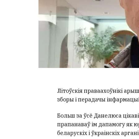
Літоўскія праваахоўнікі ары
зборы і перадачы інфармацыі
Больш за ўсё Данелюса цікаві
прапанаваў ім дапамогу як ю
беларускіх і ўкраінскіх арган