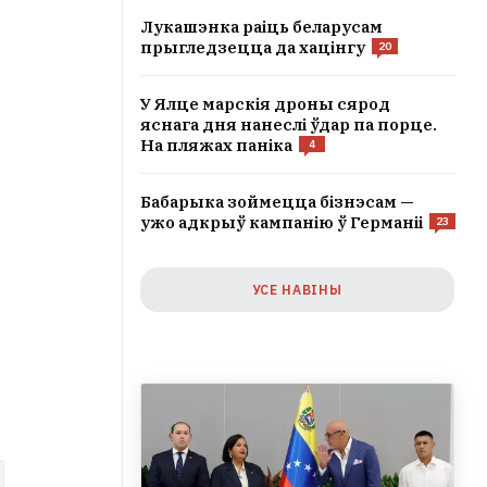
Лукашэнка раіць беларусам
прыгледзецца да хацінгу
20
У Ялце марскія дроны сярод
яснага дня нанеслі ўдар па порце.
На пляжах паніка
4
Бабарыка зоймецца бізнэсам —
ужо адкрыў кампанію ў Германіі
23
УСЕ НАВІНЫ