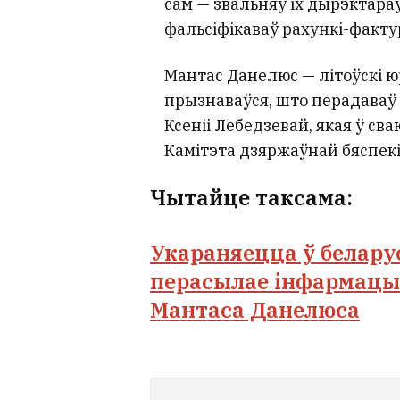
сам — звальняў іх дырэктара
фальсіфікаваў рахункі-факту
Мантас Данелюс — літоўскі ю
прызнаваўся, што перадава
Ксеніі Лебедзевай, якая ў сва
Камітэта дзяржаўнай бяспекі
Чытайце таксама:
Укараняецца ў беларус
перасылае інфармацыю
Мантаса Данелюса