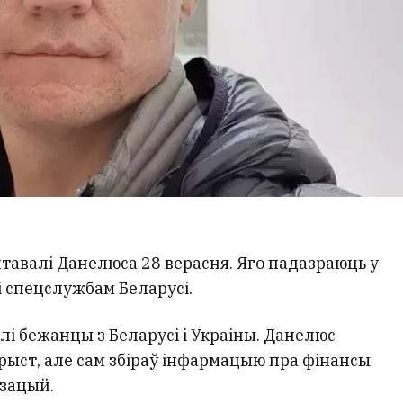
штавалі Данелюса 28 верасня. Яго падазраюць у
 спецслужбам Беларусі.
лі бежанцы з Беларусі і Украіны. Данелюс
рыст, але сам збіраў інфармацыю пра фінансы
ізацый.