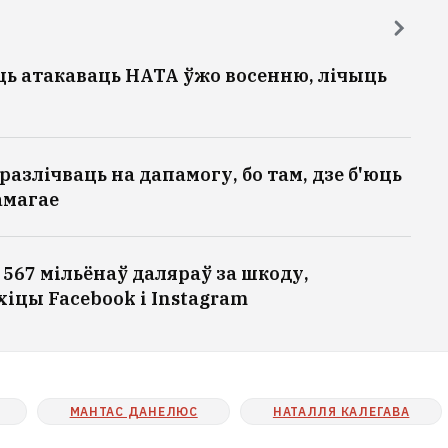
ь атакаваць НАТА ўжо восенню, лічыць
разлічваць на дапамогу, бо там, дзе б'юць
амагае
567 мільёнаў даляраў за шкоду,
іцы Facebook і Instagram
МАНТАС ДАНЕЛЮС
НАТАЛЛЯ КАЛЕГАВА