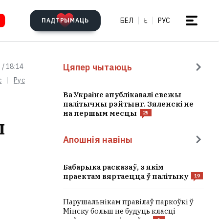
БЕЛ
Ł
РУС
ПАДТРЫМАЦЬ
Цяпер чытаюць
 / 18:14
c
Рус
Ва Украіне апублікавалі свежы
палітычны рэйтынг. Зяленскі не
на першым месцы
25
ы
Апошнія навіны
Бабарыка расказаў, з якім
праектам вяртаецца ў палітыку
19
Парушальнікам правілаў паркоўкі ў
Мінску больш не будуць класці