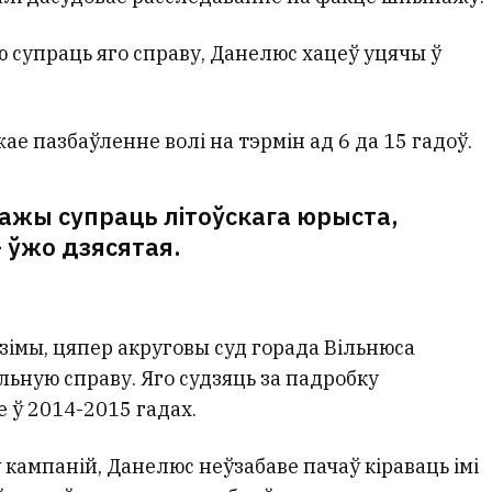
 супраць яго справу, Данелюс хацеў уцячы ў
е пазбаўленне волі на тэрмін ад 6 да 15 гадоў.
ажы супраць літоўскага юрыста,
 ўжо дзясятая.
дзімы, цяпер акруговы суд горада Вільнюса
ьную справу. Яго судзяць за падробку
 ў 2014-2015 гадах.
 кампаній, Данелюс неўзабаве пачаў кіраваць імі