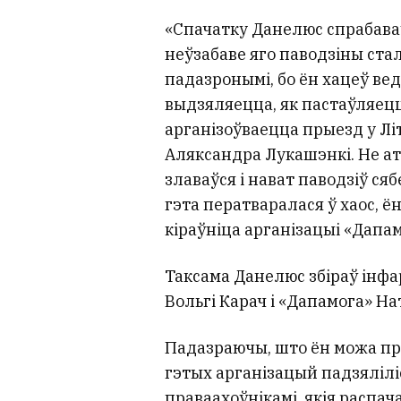
«Спачатку Данелюс спрабаваў
неўзабаве яго паводзіны сталі
падазронымі, бо ён хацеў вед
выдзяляецца, як пастаўляецца
арганізоўваецца прыезд у Лі
Аляксандра Лукашэнкі. Не а
злаваўся і нават паводзіў сяб
гэта ператваралася ў хаос, 
кіраўніца арганізацыі «Дапа
Таксама Данелюс збіраў інф
Вольгі Карач і «Дапамога» На
Падазраючы, што ён можа пр
гэтых арганізацый падзяліліс
праваахоўнікамі, якія распа