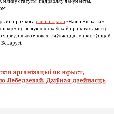
ў, мяняў статуты, падрабляў дакументы,
ры.
рыст, пра якога
распавядала
«Наша Ніва», сам
ў інфармацыю лукашэнкаўскай прапагандыстцы
ю чаргу, па яго словах, з’яўляецца супрацоўніцай
 Беларусі.
кія арганізацыі як юрыст,
 Лебедзевай. Дзіўная дзейнасць