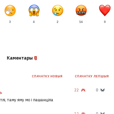
3
4
2
16
0
Каментары
4
СПАЧАТКУ НОВЫЯ
СПАЧАТКУ ЛЕПШЫЯ
22
0
Ь
тлі, таму яму мо і пашанціла
12
0