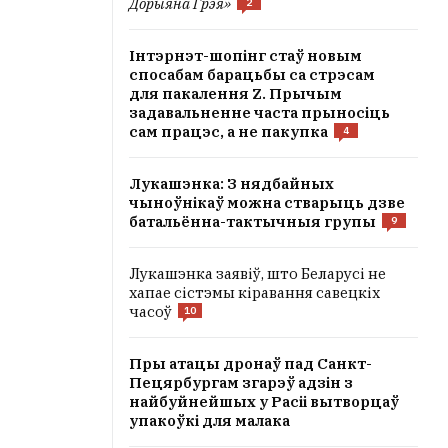
Дорыяна Грэя»
2
Інтэрнэт-шопінг стаў новым
спосабам барацьбы са стрэсам
для пакалення Z. Прычым
задавальненне часта прыносіць
сам працэс, а не пакупка
4
Лукашэнка: З нядбайных
чыноўнікаў можна стварыць дзве
батальённа-тактычныя групы
9
Лукашэнка заявіў, што Беларусі не
хапае сістэмы кіравання савецкіх
часоў
10
Пры атацы дронаў пад Санкт-
Пецярбургам згарэў адзін з
найбуйнейшых у Расіі вытворцаў
упакоўкі для малака