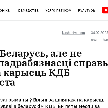
оміка
Грамадства
Усяго патроху
Культура
Nashaniva.com
04.02.2023
Бел
Ła
Беларусь, але не
падрабязнасці справ
а карысць КДБ
ста
затрыманы ў Вільні за шпіянаж на карысць
увязі з беларускім КДБ. Ён пяты месяц за