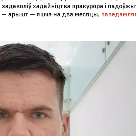
і задаволіў хадайніцтва пракурора і падоўжы
 — арышт — яшчэ на два месяцы,
паведамля