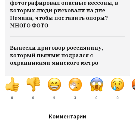
фотографировал опасные кессоны, в
которых люди рисковали на дне
Погибла 18‑летняя Екатерина Садовская,
Немана, чтобы поставить опоры?
дочь молодечненской активистки Алеси
МНОГО ФОТО
Садовской
6
Вынесли приговор россиянину,
Российским ударом под Киевом
который пьяным подрался с
убило бабушку, дедушку и
охранниками минского метро
трёхлетнего внука
0
0
1
3
0
0
Комментарии