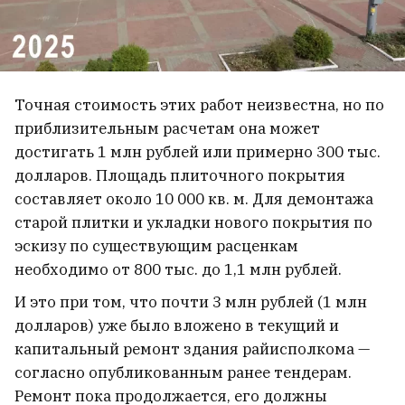
Диджеи играли прямо из фуры.
Точная стоимость этих работ неизвестна, но по
Вот как прошла громкая
приблизительным расчетам она может
достигать 1 млн рублей или примерно 300 тыс.
вечеринка возле Национальной
долларов. Площадь плиточного покрытия
библиотеки
2
составляет около 10 000 кв. м. Для демонтажа
старой плитки и укладки нового покрытия по
эскизу по существующим расценкам
необходимо от 800 тыс. до 1,1 млн рублей.
И это при том, что почти 3 млн рублей (1 млн
долларов) уже было вложено в текущий и
капитальный ремонт здания райисполкома —
согласно опубликованным ранее тендерам.
Ремонт пока продолжается, его должны