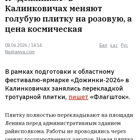
Напротив ЗАГСа Советского
Калинковичах меняют
района Минска открылась
голубую плитку на розовую, а
тематическая зона отдыха «Путь
к счастью»
1
цена космическая
Купили заброшенный дом, в
08.06.2026 / 14:14
Бел
Łac
Рус
который не хотелось заходить, и
Nashaniva.com
превратили в конфетку
2
В рамках подготовки к областному
Уникальные снимки
фестивалю-ярмарке «Дожинки‑2026» в
строительства Старого моста в
Калинковичах занялись перекладкой
Гродно. Кто фотографировал
тротуарной плитки,
пишет
«Флагшток».
опасные кессоны, в которых
люди рисковали на дне Немана,
чтобы поставить опоры? МНОГО
Плитку полностью перекладывают на площади
ФОТО
Ленина перед административным зданием
райисполкома. Работы не проводились через
Беларусь, Германия, Британия,
Бельгия, США. Дороги жизни Янки
сервис государственных закупок. Новая плитка