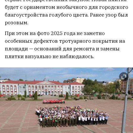
Запрудника
3
будет с орнаментом необычного для городского
благоустройства голубого цвета. Ранее узор был
розовым.
На конференции «Новая
Беларусь» выступили
При этом на фото 2025 года не заметно
особенных дефектов тротуарного покрытия на
Тихановская и Беляцкий.
площади — оснований для ремонта и замены
Начались дебаты. Идет онлайн-
плитки визуально не наблюдалось.
трансляция
3