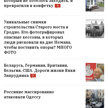
который не хотелось заходить, и
лидера для Кубы подобного Делси
превратили в конфетку
2
Родригес
Уникальные снимки
строительства Старого моста в
ВСЕ НОВОСТИ →
Гродно. Кто фотографировал
опасные кессоны, в которых
люди рисковали на дне Немана,
чтобы поставить опоры? МНОГО
ФОТО
Беларусь, Германия, Британия,
Бельгия, США. Дороги жизни Янки
Запрудника
3
Россияне массированно
атаковали Одессу