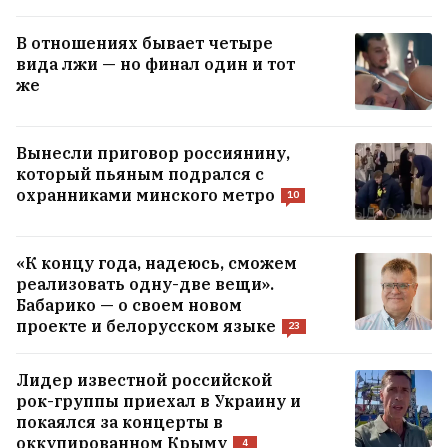
В отношениях бывает четыре
вида лжи — но финал один и тот
же
Вынесли приговор россиянину,
который пьяным подрался с
охранниками минского метро
10
«К концу года, надеюсь, сможем
реализовать одну-две вещи».
Бабарико — о своем новом
проекте и белорусском языке
23
Лидер известной российской
рок-группы приехал в Украину и
покаялся за концерты в
оккупированном Крыму
4