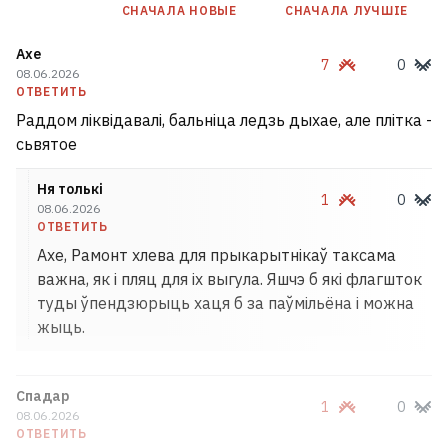
СНАЧАЛА НОВЫE
СНАЧАЛА ЛУЧШІЕ
Axe
7
0
08.06.2026
ОТВЕТИТЬ
Раддом ліквідавалі, бальніца ледзь дыхае, але плітка -
На минском пляже за кражи
сьвятое
задержали юных «фокусников»
1
Ня толькі
1
0
08.06.2026
ОТВЕТИТЬ
Axe, Рамонт хлева для прыкарытнікаў таксама
важна, як і пляц для іх выгула. Яшчэ б які флагшток
туды ўпендзюрыць хаця б за паўмільёна і можна
жыць.
Спадар
1
0
08.06.2026
ОТВЕТИТЬ