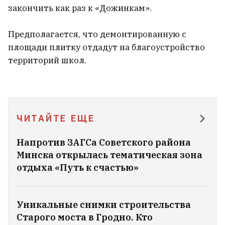
закончить как раз к «Дожинкам».
Предполагается, что демонтированную с
площади плитку отдадут на благоустройство
КНДР заработала десятки миллиардов
территорий школ.
долларов на войне России против
Украины
4
DDoS-атака идет на сайты сразу
ЧИТАЙТЕ ЕЩЕ
нескольких белорусских СМИ. Возможно,
она связана с шестой годовщиной
Напротив ЗАГСа Советского района
народного подъема 2020 года и
Минска открылась тематическая зона
конференцией «Новая Беларусь»,
отдыха «Путь к счастью»
которая открылась сегодня
6
Уникальные снимки строительства
В Минске строго наказали убийц
Старого моста в Гродно. Кто
киргизского криминального авторитета