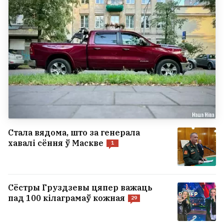
Стала вядома, што за генерала
хавалі сёння ў Маскве
1
Сёстры Груздзевы цяпер важаць
пад 100 кілаграмаў кожная
29