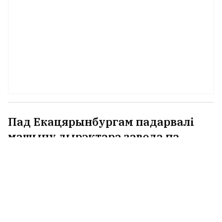
Пад Екацярынбургам падарвалі
машыну дырэктара заводa па
вытворчасці дронаў. Ён у
рэанімацыі
5