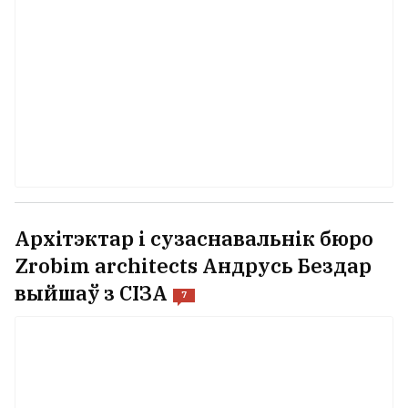
Архітэктар і сузаснавальнік бюро
Zrobim architects Андрусь Бездар
выйшаў з СІЗА
7