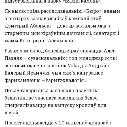
індустрыяльнага парку «Вялікі камень».
Як высветліла расследавальнікі «Бюро», адным
з чатырох заснавальнікаў кампаніі стаў
Дзмітрый Абельскі — доктар-афтальмолаг і
старэйшы сын кіраўніцы лечкамісіі, сенатаркі і
мамы Колі Ірыны Абельскай.
Разам з ім сярод бенефіцыяраў значацца Алег
Пазняк — сузаснавальнік і топ-менеджар сеткі
афтальмалагічных клінік Voka ды Андрэй і
Валерый Ярамчукі, чыя сям'я кантралюе
фармкампанію «Фармтэхналогія».
Новае таварыства заснавала праект па
будаўніцтве ўласнага завода, які будзе
спецыялізавацца на выпуску кропляў для
вачэй.
Праект ацэньваецца ў 10 мільёнаў долараў і