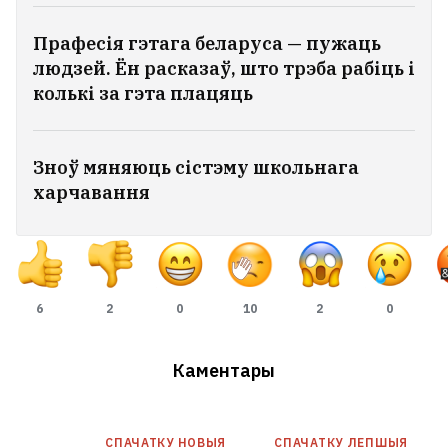
Прафесія гэтага беларуса — пужаць
людзей. Ён расказаў, што трэба рабіць і
колькі за гэта плацяць
Зноў мяняюць сістэму школьнага
харчавання
6
2
0
10
2
0
Каментары
СПАЧАТКУ НОВЫЯ
СПАЧАТКУ ЛЕПШЫЯ