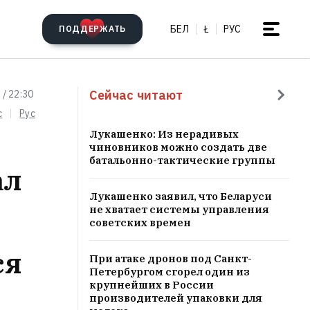
БЕЛ
Ł
РУС
ПОДДЕРЖАТЬ
Сейчас читают
 / 22:30
c
Рус
Лукашенко: Из нерадивых
чиновников можно создать две
батальонно-тактические группы
ал
Лукашенко заявил, что Беларуси
не хватает системы управления
советских времен
ся
При атаке дронов под Санкт-
Петербургом сгорел один из
крупнейших в России
производителей упаковки для