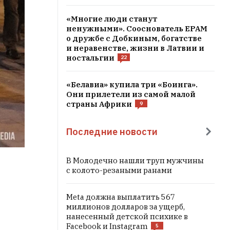
«Многие люди станут
ненужными». Сооснователь EPAM
о дружбе с Добкиным, богатстве
и неравенстве, жизни в Латвии и
ностальгии
22
«Белавиа» купила три «Боинга».
Они прилетели из самой малой
страны Африки
9
Последние новости
В Молодечно нашли труп мужчины
с колото-резаными ранами
Meta должна выплатить 567
миллионов долларов за ущерб,
нанесенный детской психике в
Facebook и Instagram
5