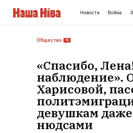
Новости
Война
Э
Общество
91
«Спасибо, Лена
наблюдение». 
Харисовой, пасс
политэмиграци
девушкам даже
нюдсами