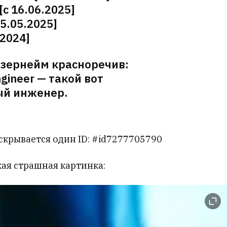
[с 16.06.2025]
5.05.2025]
.2024]
зернейм красноречив:
gineer — такой вот
ый инженер.
скрывается один ID: #id7277705790
акая страшная картинка: