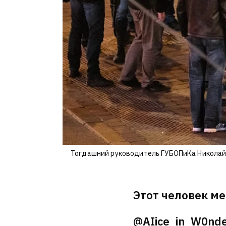
Тогдашний руководитель ГУБОПиКа Николай 
Этот человек ме
@AIice_in_W0nder