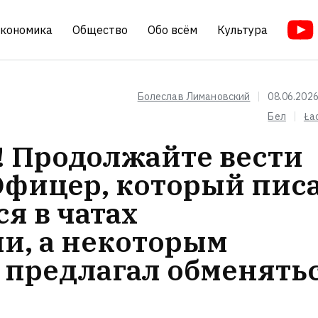
кономика
Общество
Обо всём
Культура
Болеслав Лимановский
08.06.2026
Бел
Ła
! Продолжайте вести
Офицер, который пис
я в чатах
и, а некоторым
 предлагал обменять