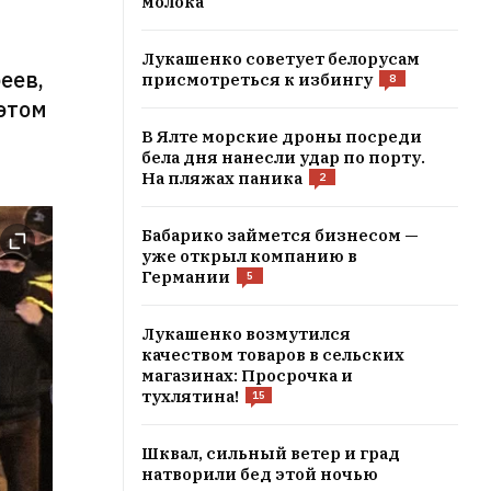
молока
л
Лукашенко советует белорусам
еев,
присмотреться к избингу
8
этом
В Ялте морские дроны посреди
бела дня нанесли удар по порту.
На пляжах паника
2
Бабарико займется бизнесом —
уже открыл компанию в
Германии
5
Лукашенко возмутился
качеством товаров в сельских
магазинах: Просрочка и
тухлятина!
15
Шквал, сильный ветер и град
натворили бед этой ночью