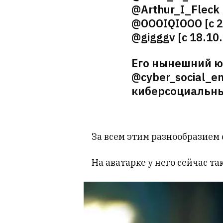
@Arthur_I_Fleck 
@OOOIQIOOO [с 2
@gigggv [с 18.10
Его нынешний ю
@cyber_social_en
киберсоциальн
За всем этим разнообразием 
На аватарке у него сейчас т