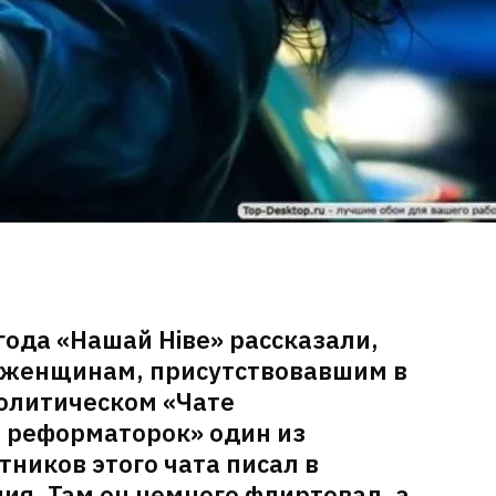
года «Нашай Ніве» рассказали,
 женщинам, присутствовавшим в
олитическом «Чате
 реформаторок» один из
ников этого чата писал в
ия. Там он немного флиртовал, а