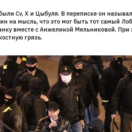
были Cv, X и Цыбуля. В переписке он называ
н на мысль, что это мог быть тот самый Лоб
анку вместе с Анжеликой Мельниковой. При 
костную грязь.