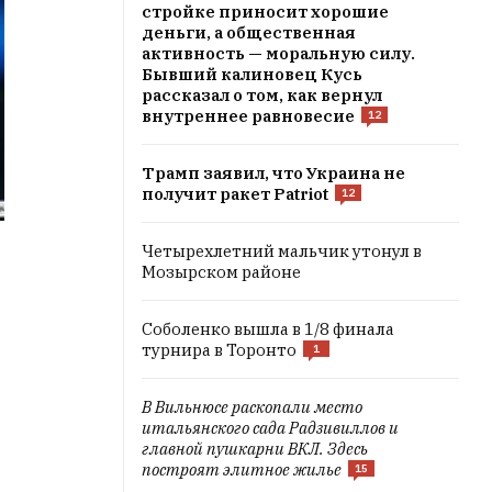
стройке приносит хорошие
деньги, а общественная
активность — моральную силу.
Бывший калиновец Кусь
рассказал о том, как вернул
внутреннее равновесие
12
Трамп заявил, что Украина не
получит ракет Patriot
12
Четырехлетний мальчик утонул в
Мозырском районе
Соболенко вышла в 1/8 финала
турнира в Торонто
1
В Вильнюсе раскопали место
итальянского сада Радзивиллов и
главной пушкарни ВКЛ. Здесь
построят элитное жилье
15