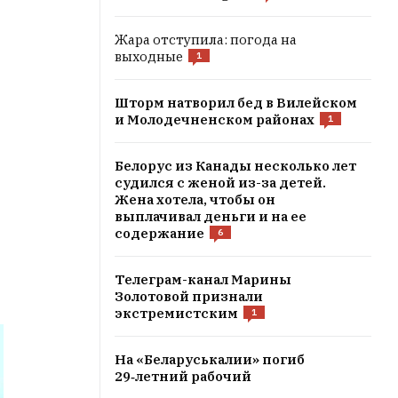
Жара отступила: погода на
выходные
1
Шторм натворил бед в Вилейском
и Молодечненском районах
1
Белорус из Канады несколько лет
судился с женой из-за детей.
Жена хотела, чтобы он
выплачивал деньги и на ее
содержание
6
Телеграм-канал Марины
Золотовой признали
экстремистским
1
На «Беларуськалии» погиб
29‑летний рабочий