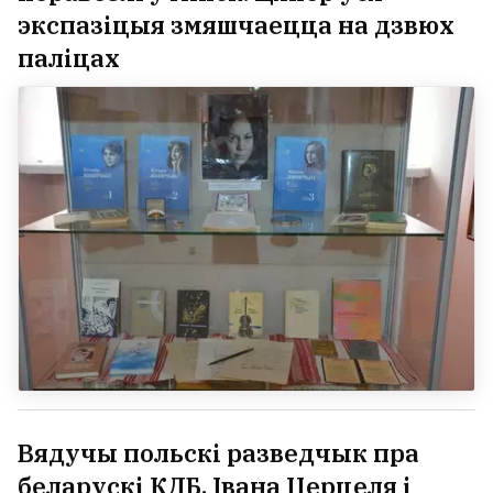
экспазіцыя змяшчаецца на дзвюх
паліцах
Вядучы польскі разведчык пра
беларускі КДБ, Івана Церцеля і