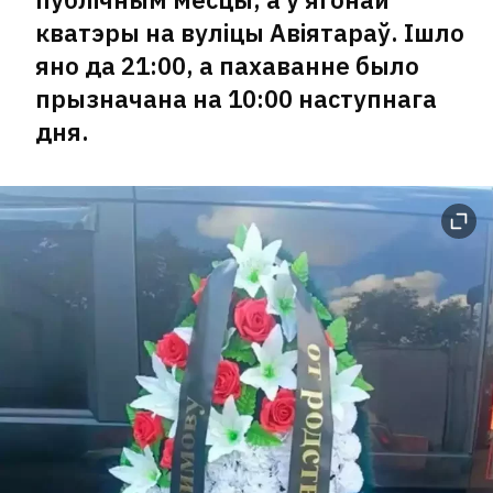
кватэры на вуліцы Авіятараў. Ішло
яно да 21:00, а пахаванне было
прызначана на 10:00 наступнага
дня.