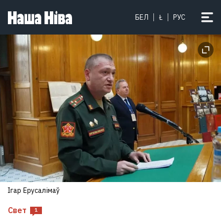
БЕЛ
Ł
РУС
Ігар Ерусалімаў
Свет
1