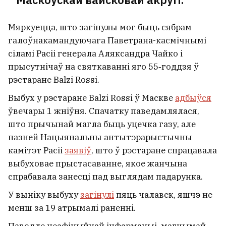
Мяркуецца, што загінулы мог быць сябрам
галоўнакамандуючага Паветрана-касмічнымі
сіламі Расіі генерала Аляксандра Чайко і
прысутнічаў на святкаванні яго 55‑годдзя ў
рэстаране Balzi Rossi.
Выбух у рэстаране Balzi Rossi ў Маскве
адбыўся
ўвечары 1 жніўня. Спачатку паведамлялася,
што прычынай магла быць уцечка газу, але
пазней Нацыянальны антытэрарыстычны
камітэт Расіі
заявіў
, што ў рэстаране спрацавала
выбуховае прыстасаванне, якое жанчына
спрабавала занесці пад выглядам падарунка.
У выніку выбуху
загінулі
пяць чалавек, яшчэ не
менш за 19 атрымалі раненні.