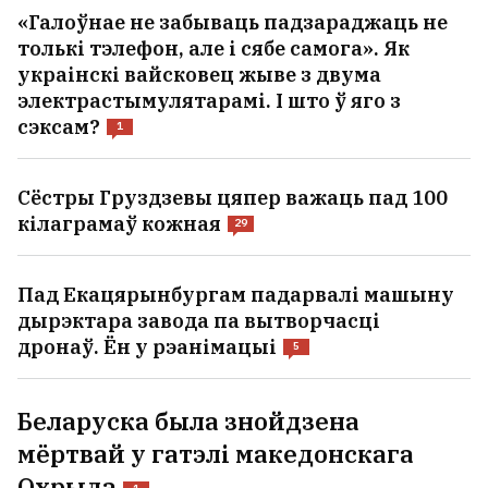
«Галоўнае не забываць падзараджаць не
толькі тэлефон, але і сябе самога». Як
украінскі вайсковец жыве з двума
электрастымулятарамі. І што ў яго з
сэксам?
1
Сёстры Груздзевы цяпер важаць пад 100
кілаграмаў кожная
29
Пад Екацярынбургам падарвалі машыну
дырэктара заводa па вытворчасці
дронаў. Ён у рэанімацыі
5
Беларуска была знойдзена
мёртвай у гатэлі македонскага
Охрыда