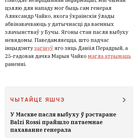
Паводле неафіцыйнай інфармацыі, магчымай
цэллю для нападу мог быць сам генерал
Аляксандр Чайко, якога ўкраінскія ўлады
абвінавачваюць у датычнасці да ваенных
злачынстваў у Бучы. Ягоны стан пасля выбуху
невядомы. Паведамляецца, што падчас
інцыдэнту
загінуў
яго зяць Данііл Перадрый, а
25‑гадовая дачка Марыя Чайко
магла атрымаць
раненні.
ЧЫТАЙЦЕ ЯШЧЭ
У Маскве пасля выбуху ў рэстаране
Balzi Rossi прайшло патаемнае
пахаванне генерала