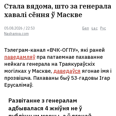
Стала вядома, што за генерала
хавалі сёння ў Маскве
05.08.2026 / 22:53
Бел
Łac
Рус
Nashaniva.com
Тэлеграм-канал «ВЧК-ОГПУ», які раней
паведамляў
пра патаемнае пахаванне
нейкага генерала на Траякураўскіх
могілках у Маскве,
даведаўся
ягонае імя і
прозвішча. Пахаваны быў 53‑гадовы Ігар
Ерусалімаў.
Развітанне з генералам
адбывалася 4 жніўня не ў
публічным месцы, а ў ягонай