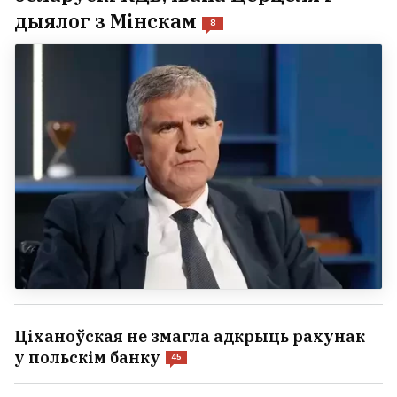
дыялог з Мінскам
8
Ціханоўская не змагла адкрыць рахунак
у польскім банку
45