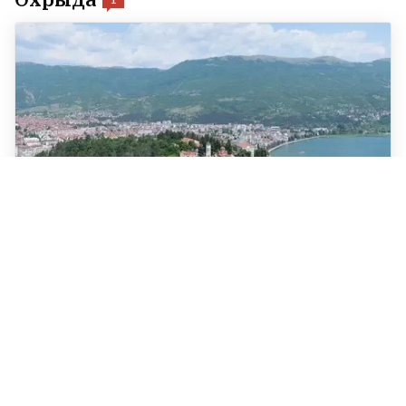
1
Войскі беспілотных сістэм Расіі
ўзначаліў ураджэнец Слуцка
13