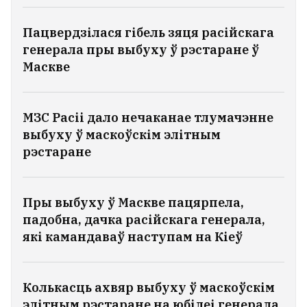
Пацвердзілася гібель зяця расійскага
генерала пры выбуху ў рэстаране ў
Маскве
МЗС Расіі дало нечаканае тлумачэнне
выбуху ў маскоўскім элітным
рэстаране
Пры выбуху ў Маскве пацярпела,
падобна, дачка расійскага генерала,
які камандаваў наступам на Кіеў
Колькасць ахвяр выбуху ў маскоўскім
элітным рэстаране на юбілеі генерала,