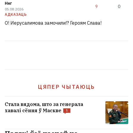
Ннг
9
0
05.08.2026
АДКАЗАЦЬ
О! Иерусалимова замочили!? Героям Слава!
ЦЯПЕР ЧЫТАЮЦЬ
Стала вядома, што за генерала
хавалі сёння ў Маскве
1