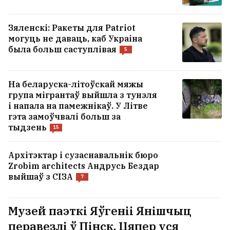
Зяленскі: Ракеты для Patriot
могуць не даваць, каб Украіна
была больш саступлівая
5
На беларуска-літоўскай мяжы
група мігрантаў выйшла з тунэля
і напала на памежнікаў. У Літве
гэта замоўчвалі больш за
тыдзень
15
Архітэктар і сузаснавальнік бюро
Zrobim architects Андрусь Бездар
выйшаў з СІЗА
7
Музей паэткі Яўгеніі Янішчыц
перавезлі ў Пінск. Цяпер уся