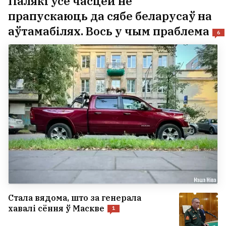
Палякі ўсё часцей не
прапускаюць да сябе беларусаў на
аўтамабілях. Вось у чым праблема
6
Стала вядома, што за генерала
хавалі сёння ў Маскве
1