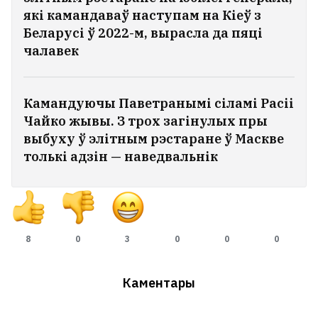
які камандаваў наступам на Кіеў з
Беларусі ў 2022-м, вырасла да пяці
чалавек
Камандуючы Паветранымі сіламі Расіі
Чайко жывы. З трох загінулых пры
выбуху ў элітным рэстаране ў Маскве
толькі адзін — наведвальнік
8
0
3
0
0
0
Каментары