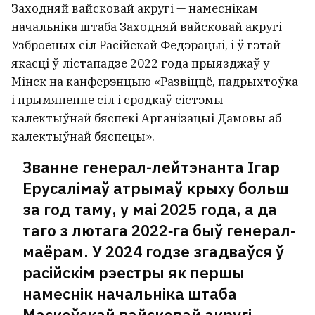
Заходняй вайсковай акругі — намеснікам
начальніка штаба Заходняй вайсковай акругі
Узброеных сіл Расійскай Федэрацыі, і ў гэтай
якасці ў лістападзе 2022 года прыязджаў у
Мінск на канферэнцыю «Развіццё, падрыхтоўка
і прымяненне сіл і сродкаў сістэмы
калектыўнай бяспекі Арганізацыі Дамовы аб
калектыўнай бяспецы».
Званне генерал-лейтэнанта Ігар
Ерусалімаў атрымаў крыху больш
за год таму, у маі 2025 года, а да
таго з лютага 2022‑га быў генерал-
маёрам. У 2024 годзе згадваўся ў
расійскім рэестры як першы
намеснік начальніка штаба
Маскоўскай вайсковай акругі.