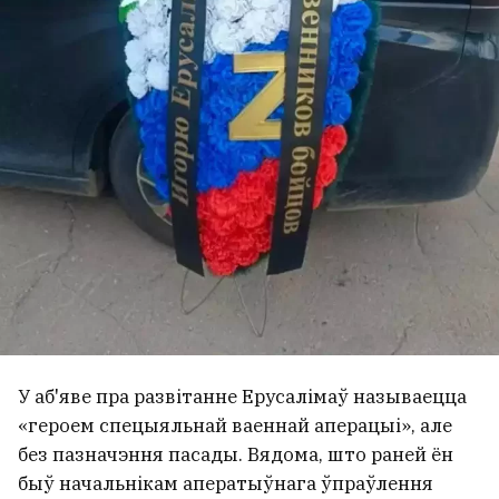
У аб'яве пра развітанне Ерусалімаў называецца
«героем спецыяльнай ваеннай аперацыі», але
без пазначэння пасады. Вядома, што раней ён
быў начальнікам аператыўнага ўпраўлення