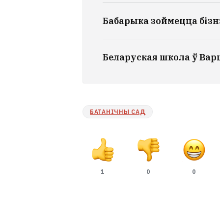
Бабарыка зоймецца бізн
Беларуская школа ў Вар
БАТАНІЧНЫ САД
1
0
0