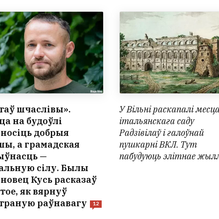
стаў шчаслівы».
У Вільні раскапалі месц
ца на будоўлі
італьянскага саду
носіць добрыя
Радзівілаў і галоўнай
шы, а грамадская
пушкарні ВКЛ. Тут
ыўнасць —
пабудуюць элітнае жыл
альную сілу. Былы
іновец Кусь расказаў
тое, як вярнуў
траную раўнавагу
12