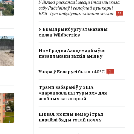
У Вільні раскапалі месца італьянскага
саду Радзівілаў і галоўнай пушкарні
ВКЛ. Тут пабудуюць элітнае жыллё
15
У Екацярынбургу атакаваны
склад Wildberries
На «Гродна Азоце» адбыўся
пазапланавы выкід аміяку
Учора ў Беларусі было +40°C
1
Трамп забараніў у ЗША
«нараджальны турызм» для
асобных катэгорый
Шквал, моцны вецер і град
нарабілі бяды гэтай ноччу