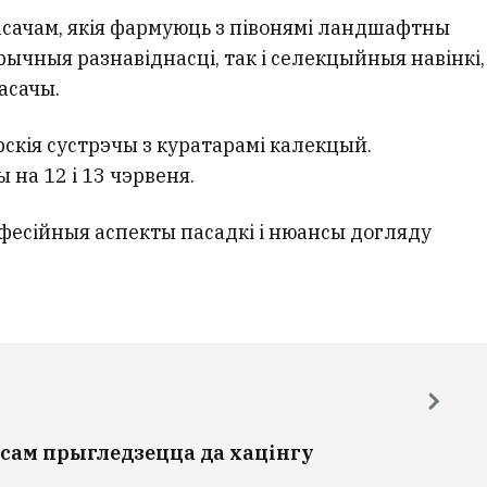
асачам, якія фармуюць з півонямі ландшафтны
арычныя разнавіднасці, так і селекцыйныя навінкі,
касачы.
рскія сустрэчы з куратарамі калекцый.
на 12 і 13 чэрвеня.
есійныя аспекты пасадкі і нюансы догляду
сам прыгледзецца да хацінгу