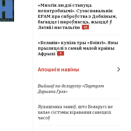
«Многія людзі стануць
непатрэбнымі». Сузаснавальнік
EPAM пра сяброўства з Добкіным,
багацце і няроўнасць, жыццё ў
Латвіі і настальгію
22
«Белавія» купіла тры «Боінгі». Яны
прыляцелі з самай малой краіны
Афрыкі
9
Апошнія навіны
Выйшаў па-беларуску «Партрэт
Дорыяна Грэя»
Лукашэнка заявіў, што Беларусі не
хапае сістэмы кіравання савецкіх
часоў