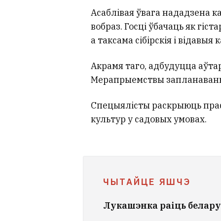
Асаблівая ўвага нададзена к
вобраз. Госці ўбачаць як гіст
а таксама сібірскія і відавыя 
Акрамя таго, адбудуцца аўта
Мерапрыемствы запланаваны 
Спецыялісты раскрыюць праф
культур у садовых умовах.
ЧЫТАЙЦЕ ЯШЧЭ
Лукашэнка раіць белару