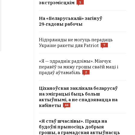
экстрэмісцкім
1
На «Беларуськаліі» загінуў
29‑гадовы рабочы
Нідэрланды не могуць перадаць
Украіне ракеты для Patriot
7
«Я — здраднік радзімы». Мінчук
перавёў за мяжу грошы сваёй маці і
прадаў аўтамабіль
2
Ціханоўская заклікала беларусаў
на эміграцыі быць больш
актыўнымі, а не спадзявацца на
кабінеты
44
«Я стаў шчаслівы». Праца на
будоўлі прыносіць добрыя
грошы, а грамадская актыўнасць