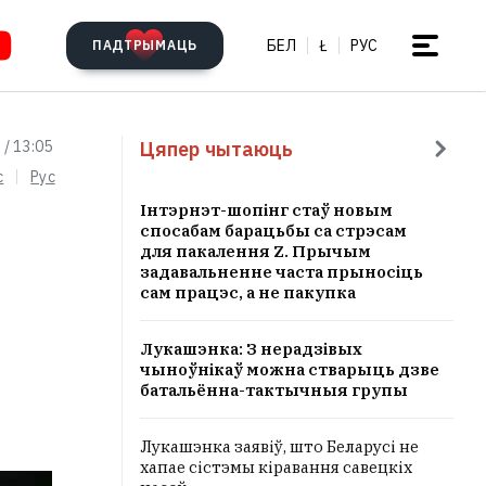
БЕЛ
Ł
РУС
ПАДТРЫМАЦЬ
Цяпер чытаюць
 / 13:05
c
Рус
Інтэрнэт-шопінг стаў новым
спосабам барацьбы са стрэсам
для пакалення Z. Прычым
задавальненне часта прыносіць
сам працэс, а не пакупка
Лукашэнка: З нерадзівых
чыноўнікаў можна стварыць дзве
батальённа-тактычныя групы
Лукашэнка заявіў, што Беларусі не
хапае сістэмы кіравання савецкіх