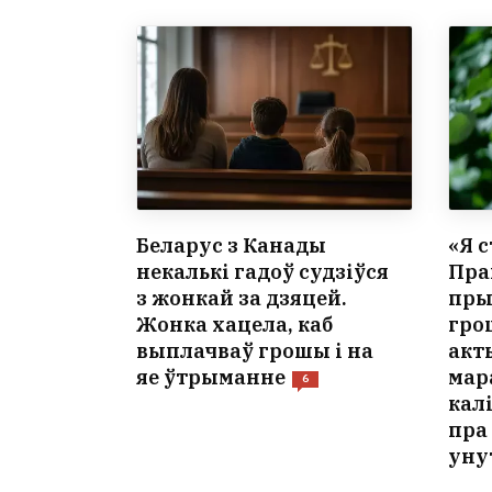
Беларус з Канады
«Я 
некалькі гадоў судзіўся
Пра
з жонкай за дзяцей.
пры
Жонка хацела, каб
гро
выплачваў грошы і на
акт
яе ўтрыманне
мар
6
кал
пра 
уну