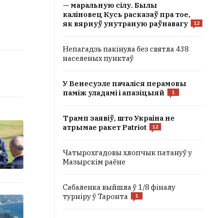
— маральную сілу. Былы
каліновец Кусь расказаў пра тое,
як вярнуў унутраную раўнавагу
12
Непагадзь пакінула без святла 438
населеных пунктаў
У Венесуэле пачаліся перамовы
паміж уладамі і апазіцыяй
1
Трамп заявіў, што Украіна не
атрымае ракет Patriot
12
Чатырохгадовы хлопчык патануў у
Мазырскім раёне
Сабаленка выйшла ў 1/8 фіналу
турніру ў Таронта
1