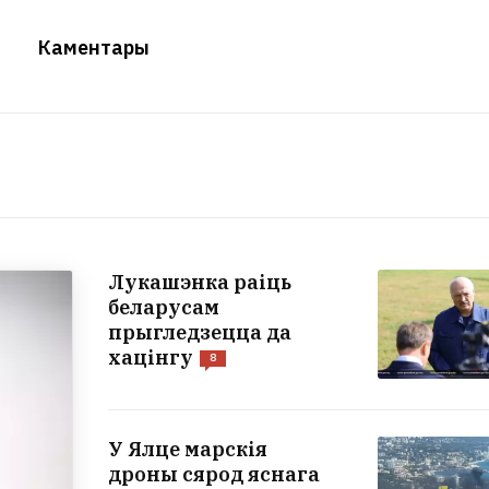
Каментары
Лукашэнка раіць
беларусам
прыгледзецца да
хацінгу
8
У Ялце марскія
дроны сярод яснага