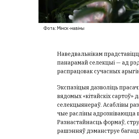
Фота: Мінск-навіны
Наведвальнікам прадставіцц
панарамай селекцыі — ад рэ
распрацовак сучасных арыгі
Экспазіцыя дазволіць прасач
вядомых «кітайскіх сартоў» 
селекцыянераў. Асаблівы ра
чые расліны адрозніваюцца 
Разнастайнасць формаў, стр
рашэнняў дэманструе багацц