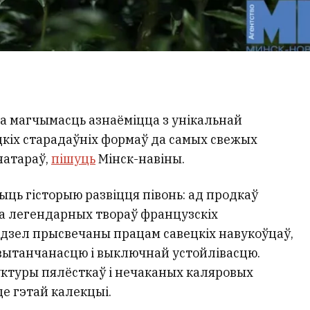
а магчымасць азнаёміцца з унікальнай
дкіх старадаўніх формаў да самых свежых
натараў,
пішуць
Мінск-навіны.
ыць гісторыю развіцця півонь: ад продкаў
да легендарных твораў французскіх
здзел прысвечаны працам савецкіх навукоўцаў,
вытанчанасцю і выключнай устойлівасцю.
уктуры пялёсткаў і нечаканых каляровых
е гэтай калекцыі.