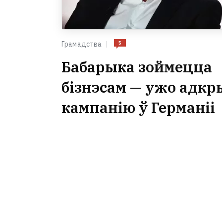
5
Грамадства
Бабарыка зоймецца
бізнэсам — ужо адкр
кампанію ў Германіі