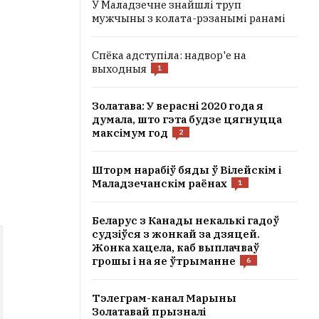
У Маладзечне знайшлі труп
мужчыны з колата-рэзанымі ранамі
Спёка адступіла: надвор'е на
выходныя
1
Золатава: У верасні 2020 года я
думала, што гэта будзе цягнуцца
максімум год
2
Шторм нарабіў бяды ў Вілейскім і
Маладзечанскім раёнах
1
Беларус з Канады некалькі гадоў
судзіўся з жонкай за дзяцей.
Жонка хацела, каб выплачваў
грошы і на яе ўтрыманне
6
Тэлеграм-канал Марыны
Золатавай прызналі