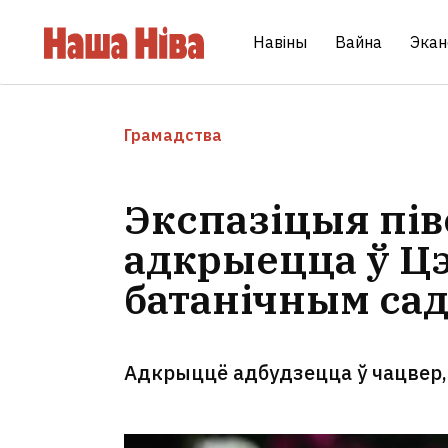
Навіны
Вайна
Экан
Грамадства
Экспазіцыя пів
адкрыецца ў Ц
батанічным сад
Адкрыццё адбудзецца ў чацвер,