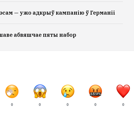
эсам — ужо адкрыў кампанію ў Германіі
шаве абвяшчае пяты набор
0
0
0
0
0