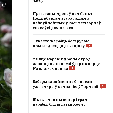
часоў
Пры атацы дронаў пад Санкт-
Пецярбургам згарэў адзін з
найбуйнейшых у Расіі вытворцаў
упакоўкі для малака
Лукашэнка раіць беларусам
прыгледзецца да хацінгу
8
У Ялце марскія дроны сярод
яснага дня нанеслі ўдар па порце.
На пляжах паніка
2
Бабарыка зоймецца бізнэсам —
ужо адкрыў кампанію ў Германіі
5
Шквал, моцны вецер і град
нарабілі бяды гэтай ноччу