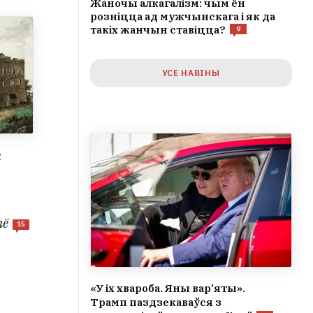
Жаночы алкагалізм: чым ён
розніцца ад мужчынскага і як да
такіх жанчын ставіцца?
9
УСЕ НАВІНЫ
а
лё
15
«У іх хвароба. Яны вар’яты».
Трамп паздзекаваўся з