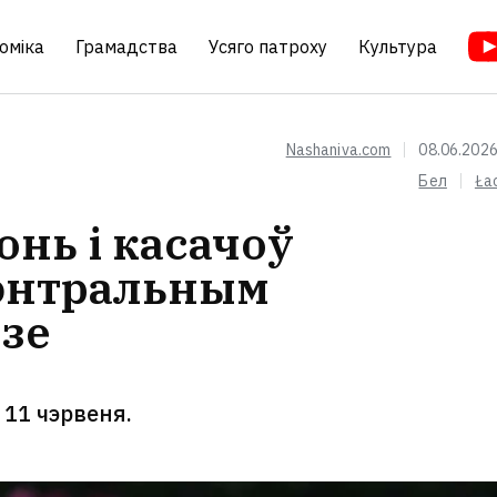
оміка
Грамадства
Усяго патроху
Культура
Nashaniva.com
08.06.2026
Бел
Ła
онь і касачоў
энтральным
зе
 11 чэрвеня.