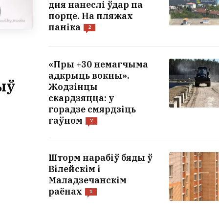
дня нанеслі ўдар па
порце. На пляжах
паніка
2
«Пры +30 немагчыма
адкрыць вокны».
ыў
Жодзінцы
скардзяцца: у
горадзе смярдзіць
гаўном
7
Шторм нарабіў бяды ў
Вілейскім і
Маладзечанскім
раёнах
1