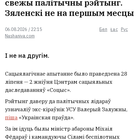
свежы палітычны рэйтынг.
Зяленскі не на першым месцы
06.08.2026 / 22:15
Бел
Łac
Рус
Nashaniva.com
І не на другім.
Сацыялагічнае апытанне было праведзена 28
ліпеня — 2 жніўня Цэнтрам сацыяльных
даследаванняў «Соцыс».
Рэйтынг даверу да палітычных лідараў
узначаліў экс-кіраўнік УСУ Валерый Залужны,
піша
«Украінская праўда».
За ім ідуць былы міністр абароны Міхаіл
Фёдараў і камандуючы Сіламі беспілотных