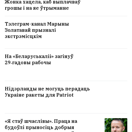
Жонка хацела, каб выплачваў
грошы і на яе ўтрыманне
Тэлеграм-канал Марыны
Золатавай прызналі
экстрэмісцкім
На «Беларуськаліі» загінуў
29‑гадовы рабочы
Нідэрланды не могуць перадаць
Украіне ракеты для Patriot
«Я стаў шчаслівы». Праца на
будоўлі прыносіць добрыя