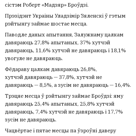
сістэм Роберт «Мадзяр» Броўдзі.
Прэзідэнт Украіны Уладзімір Зяленскі ў гэтым
рэйтынгу займае шостае месца.
Паводле даных апытання, Залужнаму цалкам
давяраюць 27,8% апытаных, 37% хутчэй
давяраюць, 11,6% хутчэй не давяраюць і 18,1%
увогуле не давяраюць.
Фёдараву цалкам давяраюць 26,8%,
хутчэй давяраюць — 37,8%, хутчэй не
давяраюць — 8,5%, а зусім не давяраюць — 16,4%.
Трэцяе месца ў рэйтынгу займае Броўдзі: яму
давяраюць 25,4% апытаных, 25,8% хутчэй
давяраюць, 7,4% хутчэй не давяраюць і 17,7%
зусім не давяраюць.
Чацвёртае і пятае месцы па ўзроўні даверу