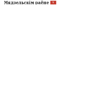
Мядзельскім раёне
5
У якіх жылых комплексах можна
будзе купіць кватэру ў іпатэку
пад 1%?
6