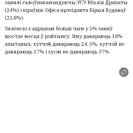
занялі галоўнакамандуючы УСУ Міхаіл Драпаты
(24%) і кіраўнік Офіса прэзідэнта Кірыл Буданаў
(23,8%).
Зяленскі з адрывам больш чым у 5% заняў
шостае месца ў рэйтынгу. Яму давяраюць 18%
апытаных, хутчэй давяраюць 24, 5%, хутчэй не
давяраюць 17% і зусім не давяраюць 37%.