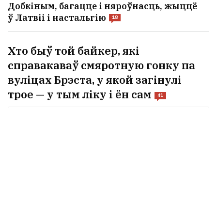
Добкіным, багацце і няроўнасць, жыццё
ў Латвіі і настальгію
18
Хто быў той байкер, які
справакаваў смяротную гонку па
вуліцах Брэста, у якой загінулі
трое — у тым ліку і ён сам
41