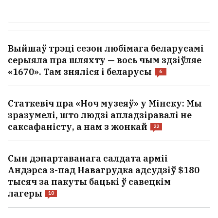
Выйшаў трэці сезон любімага беларусамі
серыяла пра шляхту — вось чым здзіўляе
«1670». Там зняліся і беларусы
6
Статкевіч пра «Ноч музеяў» у Мінску: Мы
зразумелі, што людзі апладзіравалі не
саксафаністу, а нам з жонкай
22
Сын дэпартаванага салдата арміі
Андэрса з-пад Навагрудка адсудзіў $180
тысяч за пакуты бацькі ў савецкім
лагеры
10