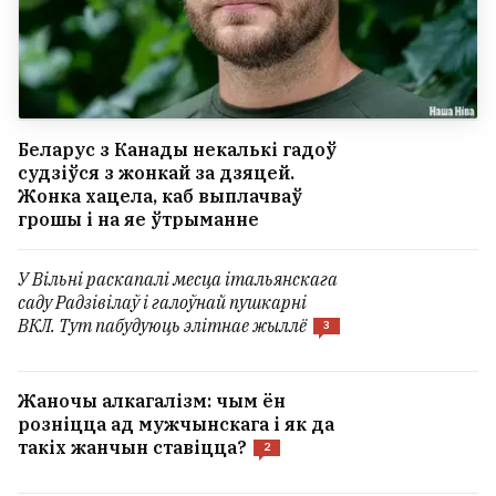
Беларус з Канады некалькі гадоў
судзіўся з жонкай за дзяцей.
Жонка хацела, каб выплачваў
грошы і на яе ўтрыманне
У Вільні раскапалі месца італьянскага
саду Радзівілаў і галоўнай пушкарні
ВКЛ. Тут пабудуюць элітнае жыллё
3
Жаночы алкагалізм: чым ён
розніцца ад мужчынскага і як да
такіх жанчын ставіцца?
2