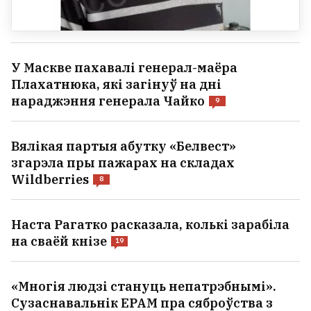
У Маскве пахавалі генерал-маёра
Плахатнюка, які загінуў на дні
нараджэння генерала Чайко
9
Вялікая партыя абутку «Белвест»
згарэла пры пажарах на складах
Wildberries
8
Наста Рагатко расказала, колькі зарабіла
на сваёй кнізе
19
«Многія людзі стануць непатрэбнымі».
Сузаснавальнік EPAM пра сяброўства з