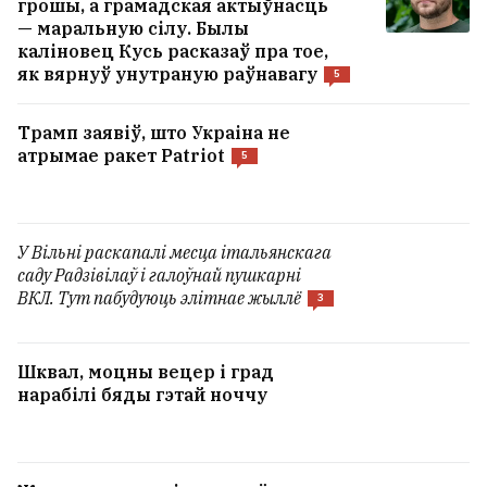
грошы, а грамадская актыўнасць
— маральную сілу. Былы
каліновец Кусь расказаў пра тое,
як вярнуў унутраную раўнавагу
5
Трамп заявіў, што Украіна не
атрымае ракет Patriot
5
У Вільні раскапалі месца італьянскага
саду Радзівілаў і галоўнай пушкарні
ВКЛ. Тут пабудуюць элітнае жыллё
3
Шквал, моцны вецер і град
нарабілі бяды гэтай ноччу