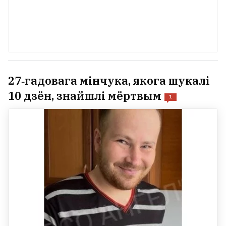
27‑гадовага мінчука, якога шукалі
10 дзён, знайшлі мёртвым
1