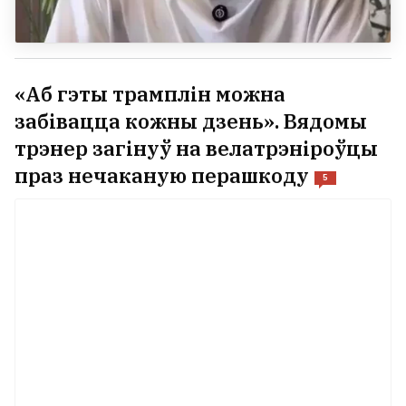
«Аб гэты трамплін можна
забівацца кожны дзень». Вядомы
трэнер загінуў на велатрэніроўцы
праз нечаканую перашкоду
5