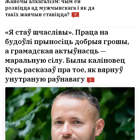
Жаночы алкагалізм: чым ён
розніцца ад мужчынскага і як да
такіх жанчын ставіцца?
2
«Я стаў шчаслівы». Праца на
будоўлі прыносіць добрыя грошы,
а грамадская актыўнасць —
маральную сілу. Былы каліновец
Кусь расказаў пра тое, як вярнуў
унутраную раўнавагу
5