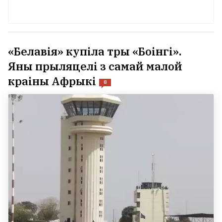
«Белавія» купіла тры «Боінгі».
Яны прыляцелі з самай малой
краіны Афрыкі
8