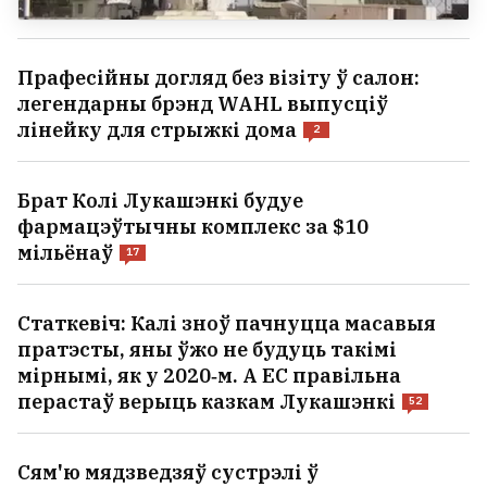
Прафесійны догляд без візіту ў салон:
легендарны брэнд WAHL выпусціў
лінейку для стрыжкі дома
2
Брат Колі Лукашэнкі будуе
фармацэўтычны комплекс за $10
мільёнаў
17
Статкевіч: Калі зноў пачнуцца масавыя
пратэсты, яны ўжо не будуць такімі
мірнымі, як у 2020‑м. А ЕС правільна
перастаў верыць казкам Лукашэнкі
52
Сям'ю мядзведзяў сустрэлі ў