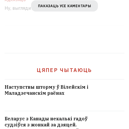
ПАКАЗАЦЬ УСЕ КАМЕНТАРЫ
Ну, выглядит правдоподобно.
ЦЯПЕР ЧЫТАЮЦЬ
Наступствы шторму ў Вілейскім і
Маладзечанскім раёнах
Беларус з Канады некалькі гадоў
судзіўся з жонкай за дзяцей.