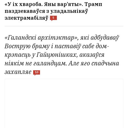
«У іх хвароба. Яны вар’яты». Трамп
паздзекаваўся з уладальнікаў
электрамабіляў
5
«Галандскі архітэктар», які адбудаваў
Вострую браму і паставіў сабе дом-
крэпасць у Гайцюнішках, аказаўся
ніякім не галандцам. Але яго спадчына
захапляе
10