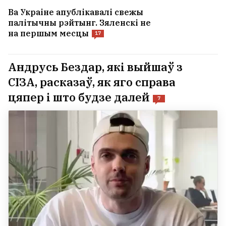
Ва Украіне апублікавалі свежы
палітычны рэйтынг. Зяленскі не
на першым месцы
17
Андрусь Бездар, які выйшаў з
СІЗА, расказаў, як яго справа
цяпер і што будзе далей
7