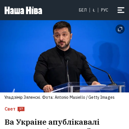
БЕЛ
Ł
РУС
Уладзімір Зяленскі. Фота: Antonio Masiello / Getty Images
Свет
17
Ва Украіне апублікавалі