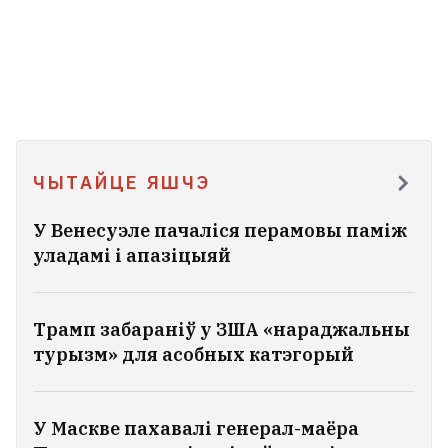
ЧЫТАЙЦЕ ЯШЧЭ
У Венесуэле пачаліся перамовы паміж
уладамі і апазіцыяй
Трамп забараніў у ЗША «нараджальны
турызм» для асобных катэгорый
У Маскве пахавалі генерал-маёра