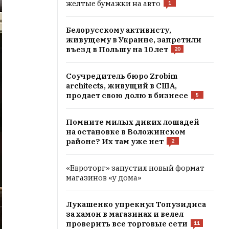
желтые бумажки на авто
1
Белорусскому активисту,
живущему в Украине, запретили
въезд в Польшу на 10 лет
20
Соучредитель бюро Zrobim
architects, живущий в США,
продает свою долю в бизнесе
5
Помните милых диких лошадей
на остановке в Воложинском
районе? Их там уже нет
2
«Евроторг» запустил новый формат
магазинов «у дома»
Лукашенко упрекнул Топузидиса
за хамон в магазинах и велел
проверить все торговые сети
11