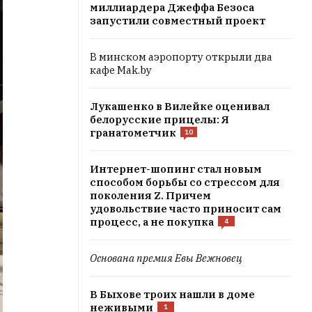
миллиардера Джеффа Безоса
запустили совместный проект
В минском аэропорту открыли два
кафе Mak.by
Лукашенко в Вилейке оценивал
белорусские прицелы: Я
гранатометчик
10
Интернет-шопинг стал новым
способом борьбы со стрессом для
поколения Z. Причем
удовольствие часто приносит сам
процесс, а не покупка
4
Основана премия Евы Вежновец
В Быхове троих нашли в доме
неживыми
1