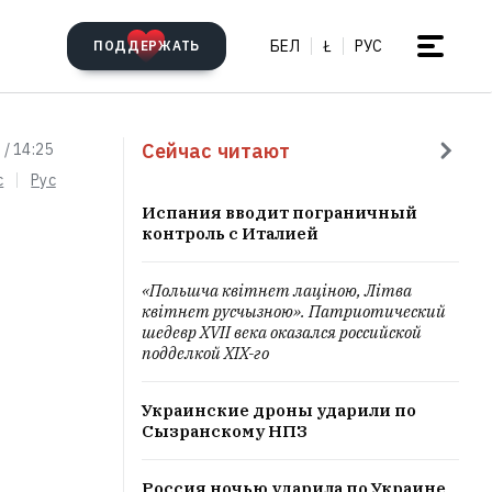
БЕЛ
Ł
РУС
ПОДДЕРЖАТЬ
Сейчас читают
 / 14:25
c
Рус
Испания вводит пограничный
контроль с Италией
«Польшча квітнет лаціною, Літва
квітнет русчызною». Патриотический
шедевр XVII века оказался российской
подделкой XIX-го
Украинские дроны ударили по
Сызранскому НПЗ
Россия ночью ударила по Украине