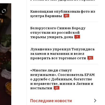
Канопацкая опубликовала фото из
центра Варшавы
15
Белорусского Синюю Бороду
отпустили из российской
тюрьмы умирать дома
7
Лукашенко упрекнул Топузидиса
за хамон в магазинах и велел
проверить все торговые сети
11
«Многие люди станут
ненужными». Сооснователь EPAM
о дружбе с Добкиным, богатстве
и неравенстве, жизни в Латвии и
ностальгии
23
Последние новости