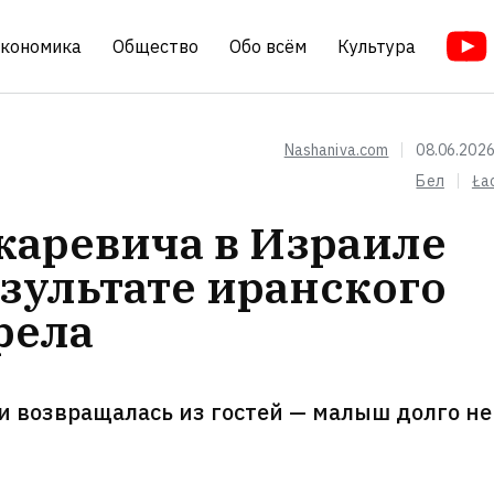
кономика
Общество
Обо всём
Культура
Nashaniva.com
08.06.2026
Бел
Ła
каревича в Израиле
зультате иранского
рела
и возвращалась из гостей — малыш долго не