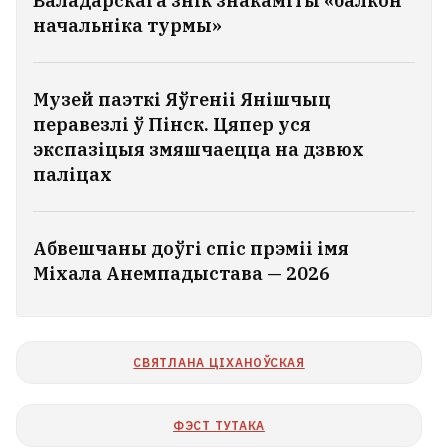
Валадарскага знік знакаміты «балкон
Брат і сястра з Беларусі расказалі,
начальніка турмы»
колькі зарабляюць у порце
польскай Гдыні
3
Музей паэткі Яўгеніі Янішчыц
перавезлі ў Пінск. Цяпер уся
экспазіцыя змяшчаецца на дзвюх
паліцах
Абвешчаны доўгі спіс прэміі імя
Міхала Анемпадыстава — 2026
СВЯТЛАНА ЦІХАНОЎСКАЯ
ФЭСТ ТУТАКА
Ва Украіне апублікавалі свежы