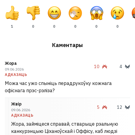
палітычны рэйтынг. Зяленскі не на
першым месцы
25
1
0
0
0
0
0
У Мазыры з акна дзявятага паверха
выпала аднагадовае дзіця
2
Каментары
Андрусь Бездар, які выйшаў з СІЗА,
расказаў, як яго справа цяпер і што будзе
Жора
10
4
далей
09.06.2026
9
АДКАЗАЦЬ
Можа час ужо спыніць перадрукоўку кожнага
«Аб гэты трамплін можна забівацца
офіснага прэс-рэліза?
кожны дзень». Вядомы трэнер загінуў на
велатрэніроўцы праз нечаканую
Жвір
5
12
09.06.2026
перашкоду
7
АДКАЗАЦЬ
Жора, займіцеся справай, стварыце рэальную
Сын дэпартаванага салдата арміі
канкурэнцыю Ціханоўскай і Оффісу, каб людзі