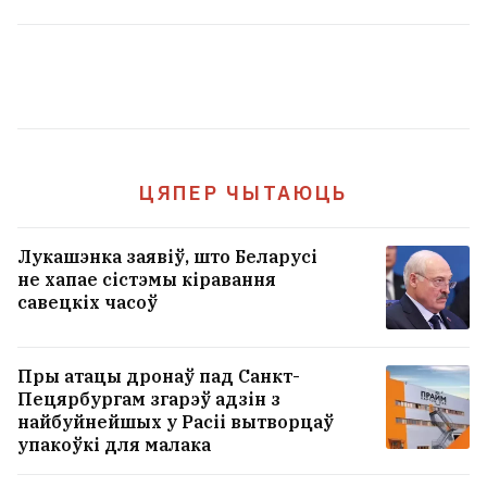
парку Янкі Купалы прачытала
верш беларускага класіка
10
ЦЯПЕР ЧЫТАЮЦЬ
Лукашэнка заявіў, што Беларусі
не хапае сістэмы кіравання
савецкіх часоў
Пры атацы дронаў пад Санкт-
Пецярбургам згарэў адзін з
найбуйнейшых у Расіі вытворцаў
Беларускі мужчынскі хор «Касары»
упакоўкі для малака
зняўся ў трэцім сезоне папулярнага