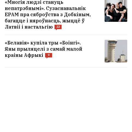
«Многія людзі стануць
непатрэбнымі». Сузаснавальнік
EPAM пра сяброўства з Добкіным,
багацце і няроўнасць, жыццё ў
Латвіі і настальгію
22
«Белавія» купіла тры «Боінгі».
Яны прыляцелі з самай малой
краіны Афрыкі
9