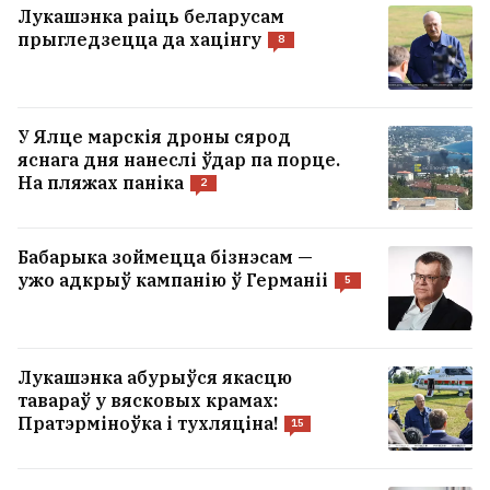
польскага серыяла «1670»
7
Лукашэнка раіць беларусам
прыгледзецца да хацінгу
8
Гамяльчук атрымаў нажавое раненне ў
жывот, але яшчэ суткі піў з
крыўдзіцелем і толькі потым пайшоў да
У Ялце марскія дроны сярод
доктара
яснага дня нанеслі ўдар па порце.
1
На пляжах паніка
2
На трасе Магілёў — Бабруйск легкавік
сутыкнуўся з грузавіком. За рулём быў
Бабарыка зоймецца бізнэсам —
14‑гадовы падлетак
ужо адкрыў кампанію ў Германіі
5
«У іх хвароба. Яны вар’яты». Трамп
паздзекаваўся з уладальнікаў
Лукашэнка абурыўся якасцю
тавараў у вясковых крамах:
электрамабіляў
7
Пратэрміноўка і тухляціна!
15
УСЕ НАВІНЫ →