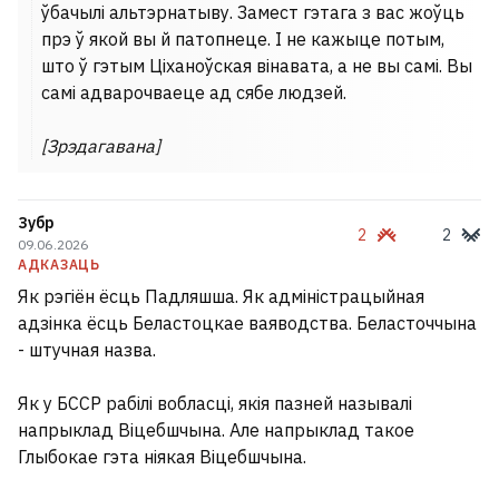
ўбачылі альтэрнатыву. Замест гэтага з вас жоўць
Андэрса з-пад Навагрудка
прэ ў якой вы й патопнеце. І не кажыце потым,
адсудзіў $180 тысяч за пакуты
што ў гэтым Ціханоўская вінавата, а не вы самі. Вы
бацькі ў савецкім лагеры
самі адварочваеце ад сябе людзей.
13
[Зрэдагавана]
Зубр
2
2
09.06.2026
АДКАЗАЦЬ
Як рэгіён ёсць Падляшша. Як адміністрацыйная
адзінка ёсць Беластоцкае ваяводства. Беласточчына
- штучная назва.
Як у БССР рабілі вобласці, якія пазней называлі
напрыклад Віцебшчына. Але напрыклад такое
Глыбокае гэта ніякая Віцебшчына.
Нямецкая дыпламатка ў Мінску ў