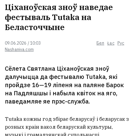
Ціханоўская зноў наведае
Лукашэнка заявіў, што Беларусі
фестываль Tutaka на
не хапае сістэмы кіравання
Беласточчыне
савецкіх часоў
09.06.2026 / 10:03
Бел
Łac
Рус
Пры атацы дронаў пад Санкт-
Nashaniva.com
Пецярбургам згарэў адзін з
найбуйнейшых у Расіі вытворцаў
упакоўкі для малака
Сёлета Святлана Ціханоўская зноў
далучыцца да фестывалю Tutaka, які
Лукашэнка раіць беларусам
пройдзе 16—19 ліпеня на паляне Барок
прыгледзецца да хацінгу
8
на Падляшшы і набыла квіток на яго,
паведамляе яе прэс-служба.
У Ялце марскія дроны сярод
Tutaka кожны год збірае беларусаў і беларусак з
яснага дня нанеслі ўдар па порце.
розных краін вакол беларускай культуры,
На пляжах паніка
2
музыкі і грамадзянскай супольнасці.