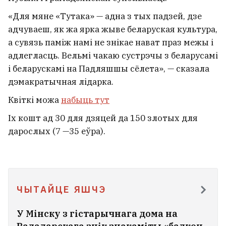
«Для мяне «Тутака» — адна з тых падзей, дзе
БАТЭ абверг чуткі пра продаж
адчуваеш, як жа ярка жыве беларуская культура,
Капскім клуба
1
а сувязь паміж намі не знікае нават праз межы і
адлегласць. Вельмі чакаю сустрэчы з беларусамі
і беларускамі на Падляшшы сёлета», — сказала
дэмакратычная лідарка.
Квіткі можа
набыць тут
Іх кошт ад 30 для дзяцей да 150 злотых для
дарослых (7 —35 еўра).
ЧЫТАЙЦЕ ЯШЧЭ
У Мінску з гістарычнага дома на
«Над галавой лятае па 20 тон».