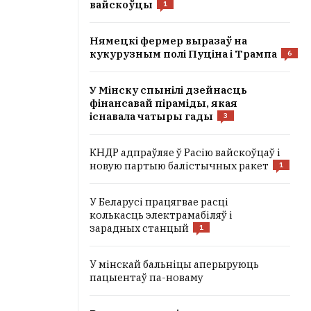
вайскоўцы
1
Нямецкі фермер выразаў на
кукурузным полі Пуціна і Трампа
6
У Мінску спынілі дзейнасць
фінансавай піраміды, якая
існавала чатыры гады
3
КНДР адпраўляе ў Расію вайскоўцаў і
новую партыю балістычных ракет
1
У Беларусі працягвае расці
колькасць электрамабіляў і
зарадных станцый
1
У мінскай бальніцы аперыруюць
пацыентаў па-новаму