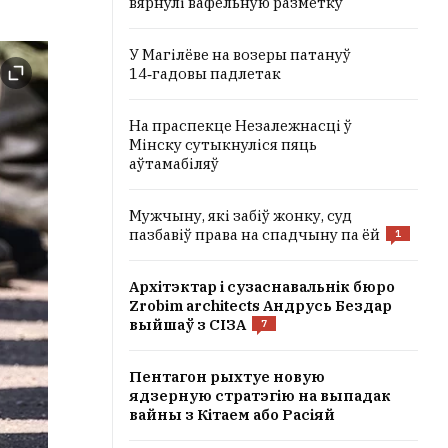
вярнулі вафельную разметку
У Магілёве на возеры патануў
14‑гадовы падлетак
На праспекце Незалежнасці ў
Мінску сутыкнуліся пяць
аўтамабіляў
Мужчыну, які забіў жонку, суд
пазбавіў права на спадчыну па ёй
1
Архітэктар і сузаснавальнік бюро
Zrobim architects Андрусь Бездар
выйшаў з СІЗА
7
Пентагон рыхтуе новую
ядзерную стратэгію на выпадак
вайны з Кітаем або Расіяй