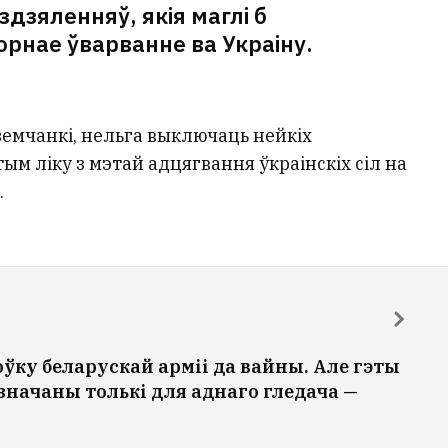
дзяленняў, якія маглі б
орнае ўварванне ва Украіну.
Дземчанкі, нельга выключаць нейкіх
ым ліку з мэтай адцягвання ўкраінскіх сіл на
.
ўку беларускай арміі да вайны. Але гэты
значаны толькі для аднаго гледача —