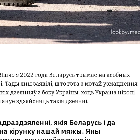
Яшчэ з 2022 года Беларусь трымае на асобных
. Тады яны заявілі, што гэта з мэтай узмацнення
кіх дзеянняў з боку Украіны, хоць Украіна ніколі
лануе здзяйсняць такія дзеянні.
адраздзяленні, якія Беларусь і да
 на кірунку нашай мяжы. Яны
яюцца, ажыццяўляюцца іх