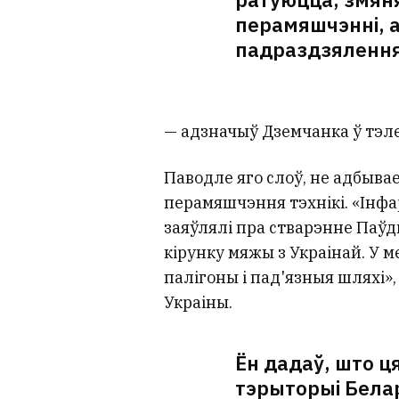
перамяшчэнні, 
падраздзялення
— адзначыў Дземчанка ў тэл
Паводле яго слоў, не адбыва
перамяшчэння тэхнікі. «Інфа
заяўлялі пра стварэнне Паў
кірунку мяжы з Украінай. У м
палігоны і пад'язныя шляхі
Украіны.
Ён дадаў, што ц
тэрыторыі Белару