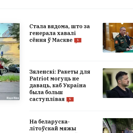
Стала вядома, што за
генерала хавалі
сёння ў Маскве
1
Зяленскі: Ракеты для
Patriot могуць не
даваць, каб Украіна
была больш
саступлівая
5
На беларуска-
літоўскай мяжы