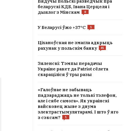
Вядучы польскі разведчык пра
беларускі КДБ, Івана Церцеля і
дыялог з Мінскам
8
У Беларусі ўжо +37°C
1
Ціханоўская не змагла адкрыць
рахунак у польскім банку
45
Зяленскі: Тэмпы перадачы
Украіне ракет да Patriot сёлета
скараціліся ў тры разы
«Галоўнае не забываць
падзараджаць не толькі тэлефон,
але і сябе самога». Як украінскі
вайсковец жыве з двума
электрастымулятарамі. І што ў яго
з сэксам?
1