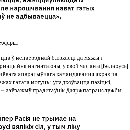
але нарошчвання нават гэтых
ў не адбываецца»,
еэфіры.
ецца ў непасрэднай блізкасці да мяжы і
рмацыйна нагнятаючы, у свой час яны [Беларусь]
днёвага аператыўнага камандавання якраз па
ежах гэтага могуць і ўладкоўвацца пазіцыі,
», — заўважыў прадстаўнік Дзяржпагранслужбы
япер Расія не трымае на
сі вялікіх сіл, у тым ліку