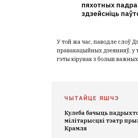
пяхотных падраз
здзейсніць паўт
У той жа час, паводле слоў 
правакацыйных дзеянняў, у т
гэты кірунак з больш важных
ЧЫТАЙЦЕ ЯШЧЭ
Кулеба бачыць падрыхто
мілітарысцкі тэатр пры
Крамля