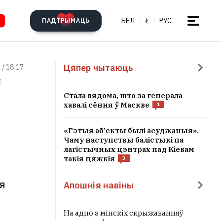
БЕЛ
Ł
РУС
ПАДТРЫМАЦЬ
Цяпер чытаюць
 / 18:17
c
Стала вядома, што за генерала
хавалі сёння ў Маскве
1
«Гэтыя аб'екты былі асуджаныя».
Чаму наступствы балістыкі па
лагістычных цэнтрах пад Кіевам
такія цяжкія
3
ія
Апошнія навіны
На адно з мінскіх скрыжаванняў