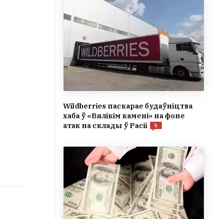
Wildberries паскарае будаўніцтва
хаба ў «Вялікім камені» на фоне
атак на склады ў Расіі
5