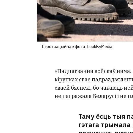
Ілюстрацыйнае фота: LookByMedia
«Падцягвання войскаў няма. 
кірунках свае падраздзяленні
сваёй бяспекі, бо чакаюць ней
не пагражала Беларусі і не п
Таму ёсць тыя п
гэтага трымала
ратуюцца, змян