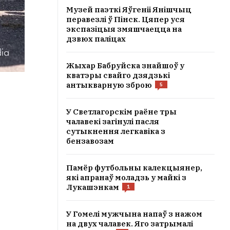
Музей паэткі Яўгеніі Янішчыц
перавезлі ў Пінск. Цяпер уся
экспазіцыя змяшчаецца на
дзвюх паліцах
Жыхар Бабруйска знайшоў у
кватэры свайго дзядзькі
антыкварную зброю
5
У Светлагорскім раёне тры
чалавекі загінулі пасля
сутыкнення легкавіка з
бензавозам
Памёр футбольны калекцыянер,
які апранаў моладзь у майкі з
Лукашэнкам
1
У Гомелі мужчына напаў з нажом
на двух чалавек. Яго затрымалі