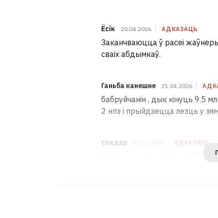
Ёсік
20.04.2026
АДКАЗАЦЬ
Заканчваюцца ў расеі жаўнеры,
сваіх абдымкаў.
Ганьба канешне
21.04.2026
АДК
бабруйчанін , дык кiнуць 9.5 м
2 нпз i прыйдзецца лезць у зя
Спадар
21.04.2026
АДКАЗАЦЬ
"белоруская армія" -‐- філіял рю