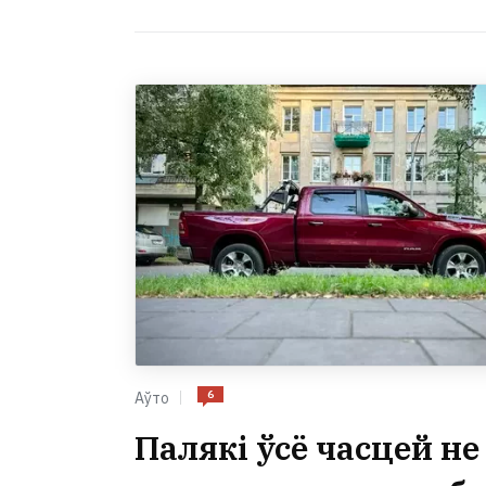
6
Аўто
Палякі ўсё часцей не