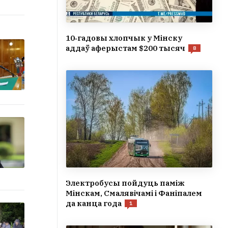
10‑гадовы хлопчык у Мінску
аддаў аферыстам $200 тысяч
8
Электробусы пойдуць паміж
Мінскам, Смалявічамі і Фаніпалем
да канца года
1