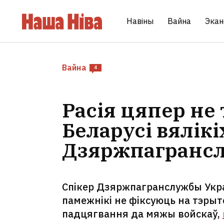
Навіны
Вайна
Экан
Вайна
4
Расія цяпер не
Беларусі вялікі
Дзяржпагрансл
Спікер Дзяржпагранслужбы Укра
памежнікі не фіксуюць на тэрыт
падцягвання да мяжы войскаў,