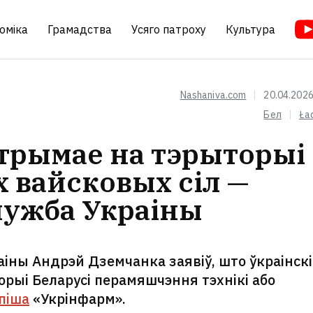
оміка
Грамадства
Усяго патроху
Культура
Nashaniva.com
20.04.2026
Бел
Ła
 трымае на тэрыторыі
х вайсковых сіл —
ужба Украіны
іны Андрэй Дземчанка заявіў, што ўкраінск
орыі Беларусі перамяшчэння тэхнікі або
піша
«Укрінфарм».