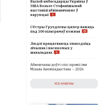
Былой амбасадарцы Украіны ў
ЗША Вользе Стэфанішынай
выставілі абвінавачанне ў
карупцыі
1
Сёстры Груздзевы цяпер важаць
пад 100 кілаграмаў кожная
29
Людзі працягваюць знаходзіць
лічынак і насякомых у
шакаладках
5
Абвешчаны доўгі спіс прэміі імя
Міхала Анемпадыстава — 2026
УСЕ НАВІНЫ