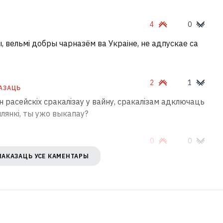
4
0
 вельмі добры чарназём ва Украіне, не адпускае са
2
1
АЗАЦЬ
лн расейскiх сракалiзау у вайну, сракалiзам адключаць
млянкi, ты ужо выкапау?
0
0
ПАКАЗАЦЬ УСЕ КАМЕНТАРЫ
зкай...