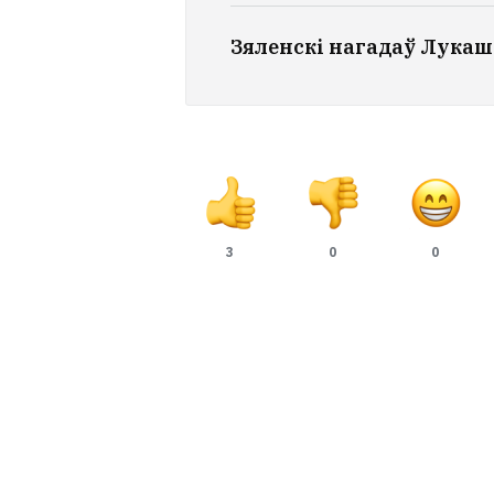
Зяленскі нагадаў Лукаш
3
0
0