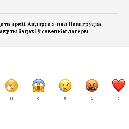
ата арміі Андэрса з-пад Навагрудка
пакуты бацькі ў савецкім лагеры
11
0
0
1
0