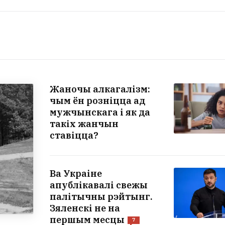
Жаночы алкагалізм:
чым ён розніцца ад
мужчынскага і як да
такіх жанчын
ставіцца?
Ва Украіне
апублікавалі свежы
палітычны рэйтынг.
Зяленскі не на
першым месцы
7