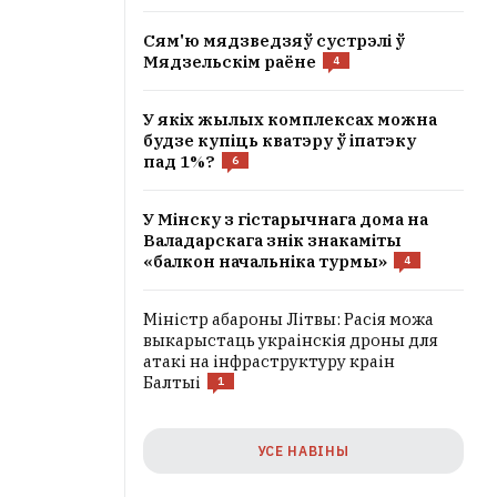
Сям'ю мядзведзяў сустрэлі ў
Мядзельскім раёне
4
У якіх жылых комплексах можна
будзе купіць кватэру ў іпатэку
пад 1%?
6
У Мінску з гістарычнага дома на
Валадарскага знік знакаміты
«балкон начальніка турмы»
4
Міністр абароны Літвы: Расія можа
выкарыстаць украінскія дроны для
атакі на інфраструктуру краін
Балтыі
1
УСЕ НАВІНЫ