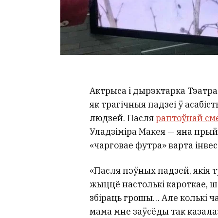
Актрыса і дырэктарка Тэатра
як трагічныя падзеі ў асабіс
людзей. Пасля
раптоўнай см
Уладзіміра Макея — яна прый
«чарговае футра» варта інвес
«Пасля пэўных падзей, якія т
жыццё настолькі кароткае, ш
збіраць грошы… Але колькі ч
мама мне заўсёды так казала»