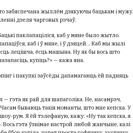
то забяспечана жыллём дзякуючы бацькам і мужу
пленні дзеля чарговых рэчаў.
 Бацькі паклапаціліся, каб у мяне было жытло.
апаціўся, каб і ў мяне, і ў дзяцей… Каб мы жылі
ёсць лецішча, ёсць машына. Ну як бы вось што
азапасіць, купіць?» — кажа яна.
пінг і пакупкі заўсёды дапамагаюць ёй падняць
 — гэта як рай для шапаголіка. Не, насамрэч,
 Часам бываюць такія моманты, што мне кепска. У
 шоу-рум. Я ёй тэлефаную, кажу: «Ну так кепска, я
. Вось гэта ўзнімае настрой любой жанчыне, калі
е ўбор купіла, нават проста кофтачку, хустачку,