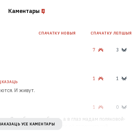
Каментары
4
СПАЧАТКУ НОВЫЯ
СПАЧАТКУ ЛЕПШЫЯ
7
3
1
1
ДКАЗАЦЬ
рются. И живут.
1
0
ва. Явно было не в бровь, а в глаз мадам поляковой-
ПАКАЗАЦЬ УСЕ КАМЕНТАРЫ
 дуду, а теперь нам-то что до её переживаний