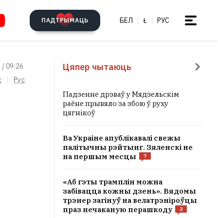
БЕЛ
Ł
РУС
ПАДТРЫМАЦЬ
Цяпер чытаюць
 / 09:26
c
Рус
Падзенне дрэваў у Мядзельскім
раёне прывяло за збою ў руху
цягнікоў
Ва Украіне апублікавалі свежы
палітычны рэйтынг. Зяленскі не
на першым месцы
7
«Аб гэты трамплін можна
забівацца кожны дзень». Вядомы
трэнер загінуў на велатрэніроўцы
праз нечаканую перашкоду
2