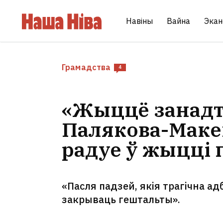
Навіны
Вайна
Экан
Грамадства
4
«Жыццё занадта
Палякова-Макей
радуе ў жыцці 
«Пасля падзей, якія трагічна ад
закрываць гештальты».