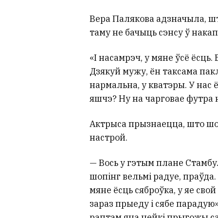
Вера Палякова адзначыла, ш
таму не бачыць сэнсу ў нака
«І насамрэч, у мяне ўсё ёсць.
Дзякуй мужу, ён таксама пакл
нармальна, у кватэры. У нас 
яшчэ? Ну на чарговае футра н
Актрыса прызнаецца, што шо
настрой.
— Вось у гэтым плане Стамбул
шопінг вельмі радуе, праўда.
мяне ёсць сяброўка, у яе свой
зараз прыеду і сябе парадую»
раптам яна нейкі прыгожы саб