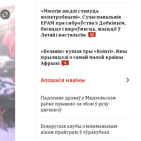
«Многія людзі стануць
непатрэбнымі». Сузаснавальнік
EPAM пра сяброўства з Добкіным,
багацце і няроўнасць, жыццё ў
Латвіі і настальгію
16
«Белавія» купіла тры «Боінгі». Яны
прыляцелі з самай малой краіны
Афрыкі
6
Апошнія навіны
Падзенне дрэваў у Мядзельскім
раёне прывяло за збою ў руху
цягнікоў
Беларускія клубы з мінімальным
лікам прайгралі ў еўракубках