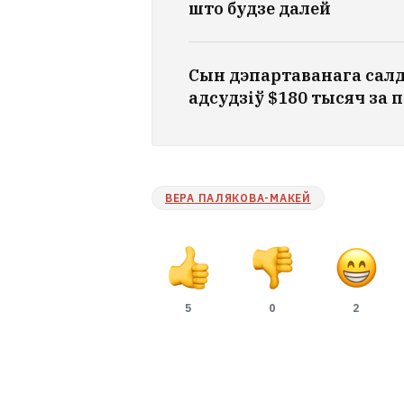
што будзе далей
Сын дэпартаванага салд
адсудзіў $180 тысяч за 
ВЕРА ПАЛЯКОВА-МАКЕЙ
5
0
2