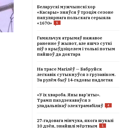
Беларускі мужчынскі хор
«Касары» зняўся ў трэцім сезоне
папулярнага польскага серыяла
«1670»
5
Гамяльчук атрымаў нажавое
раненне ў жывот, але яшчэ суткі
піў з крыўдзіцелем і толькі потым
пайшоў да доктара
На трасе Магілёў — Бабруйск
легкавік сутыкнуўся з грузавіком.
За рулём быў 14‑гадовы падлетак
«У іх хвароба. Яны вар’яты».
Трамп паздзекаваўся з
уладальнікаў электрамабіляў
4
27‑гадовага мінчука, якога шукалі
10 дзён, знайшлі мёртвым
1