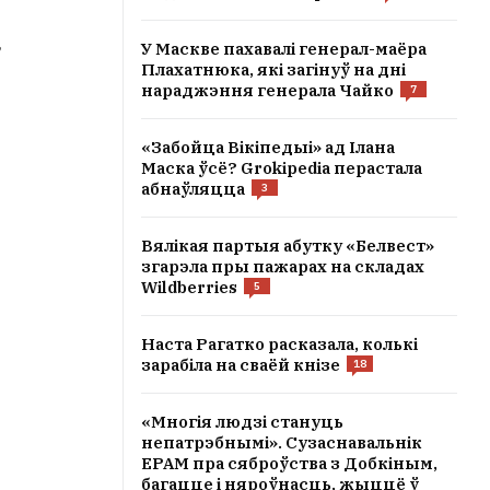
,
У Маскве пахавалі генерал-маёра
Плахатнюка, які загінуў на дні
нараджэння генерала Чайко
7
«Забойца Вікіпедыі» ад Ілана
Маска ўсё? Grokipedia перастала
абнаўляцца
3
Вялікая партыя абутку «Белвест»
згарэла пры пажарах на складах
Wildberries
5
Наста Рагатко расказала, колькі
зарабіла на сваёй кнізе
18
«Многія людзі стануць
непатрэбнымі». Сузаснавальнік
EPAM пра сяброўства з Добкіным,
багацце і няроўнасць, жыццё ў