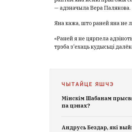
— адзначыла Вера Палякова.
Яна кажа, што раней яна не л
«Раней я не цярпела адзіноты
трэба з'ехаць кудысьці далёк
ЧЫТАЙЦЕ ЯШЧЭ
Мінскім Шабанам прысвя
па цэнах?
Андрусь Бездар, які выйш