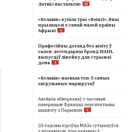
Латвіі і настальгію
16
«Белавія» купіла тры «Боінгі». Яны
прыляцелі з самай малой краіны
Афрыкі
6
Прафесійны догляд без візіту ў
салон: легендарны брэнд WAHL
выпусціў лінейку для стрыжкі
дома
2
«Белавія» назвала топ-5 самых
загружаных маршрутаў
Алейнік абмеркаваў з часовым
павераным Францыі перспектывы
дыялогу з Парыжам
5
20‑гадовы кіроўца МАЗа сутыкнуўся
з легкавіком, тры чалавекі ў