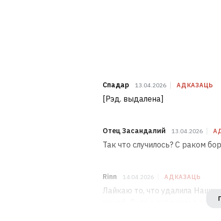
Спадар
13.04.2026
АДКАЗАЦЬ
[Рэд. выдалена]
Отец Засандалий
13.04.2026
А
Так что случилось? С раком бо
Rinn
14.04.2026
АДКАЗАЦЬ
Лайкаю то, что удалила Наша ни
макей. Дула с супругом в одну