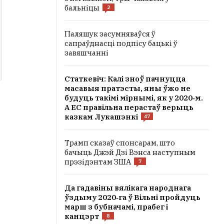
бальніцы
2
Паляшук засумняваўся ў
сапраўднасці подпісу бацькі ў
завяшчанні
Статкевіч: Калі зноў пачнуцца
масавыя пратэсты, яны ўжо не
будуць такімі мірнымі, як у 2020‑м.
А ЕС правільна перастаў верыць
казкам Лукашэнкі
47
Трамп сказаў спонсарам, што
бачыць Джэй Дзі Вэнса наступным
прэзідэнтам ЗША
7
Да гадавіны вялікага народнага
ўздыму 2020‑га ў Вільні пройдуць
марш з бубначамі, прабег і
канцэрт
8