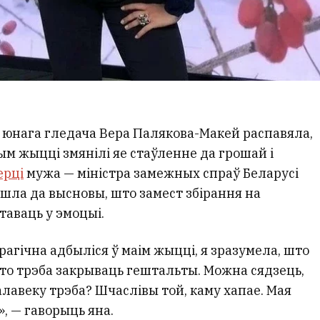
 юнага гледача Вера Палякова-Макей распавяла,
тым жыцці змянілі яе стаўленне да грошай і
ерці
мужа — міністра замежных спраў Беларусі
шла да высновы, што замест збірання на
таваць у эмоцыі.
рагічна адбыліся ў маім жыцці, я зразумела, што
то трэба закрываць гештальты. Можна сядзець,
алавеку трэба? Шчаслівы той, каму хапае. Мая
, — гаворыць яна.