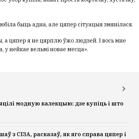
юбіла быць адна, але цяпер сітуацыя змянілася.
, а цяпер я не цярплю ўжо людзей. І вось мне
а, у нейкае вельмі новае месца».
цілі модную калекцыю: дзе купіць і што
аў з СІЗА, расказаў, як яго справа цяпер і