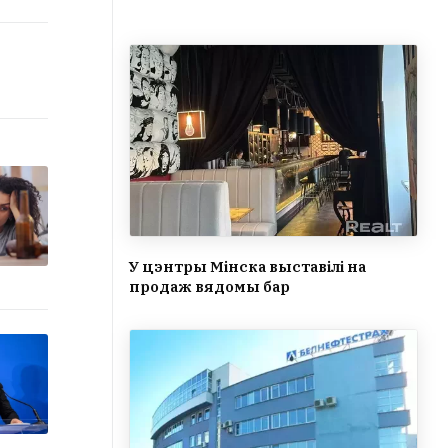
У цэнтры Мінска выставілі на
продаж вядомы бар