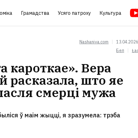
оміка
Грамадства
Усяго патроху
Культура
Nashaniva.com
13.04.2026
Бел
Ła
 кароткае». Вера
 расказала, што яе
пасля смерці мужа
быліся ў маім жыцці, я зразумела: трэба