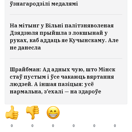
ўзнагародзілі медалямі
На мітынг у Вільні палітзняволеная
Дзядзюля прыйшла з локшынай у
руках, каб аддаць яе Кучынскаму. Але
не данесла
Шрайбман: Ад адных чую, што Мінск
стаў пустым і ўсе чакаюць вяртання
людзей. А іншая пазіцыя: усё
нармальна, з’ехалі — на здароўе
0
0
0
0
0
0