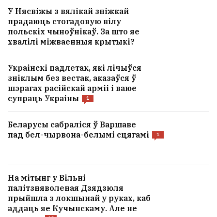
У Нясвіжы з вялікай зніжкай
прадаюць стогадовую вілу
польскіх чыноўнікаў. За што яе
хвалілі міжваенныя крытыкі?
Украінскі падлетак, які лічыўся
зніклым без вестак, аказаўся ў
шэрагах расійскай арміі і ваюе
супраць Украіны
1
Беларусы сабраліся ў Варшаве
пад бел-чырвона-белымі сцягамі
1
На мітынг у Вільні
палітзняволеная Дзядзюля
прыйшла з локшынай у руках, каб
аддаць яе Кучынскаму. Але не