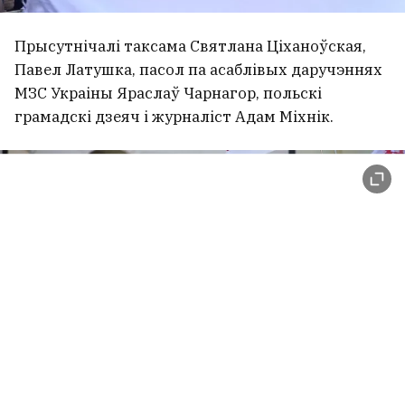
Прысутнічалі таксама Святлана Ціханоўская,
Павел Латушка, пасол па асаблівых даручэннях
МЗС Украіны Яраслаў Чарнагор, польскі
грамадскі дзеяч і журналіст Адам Міхнік.