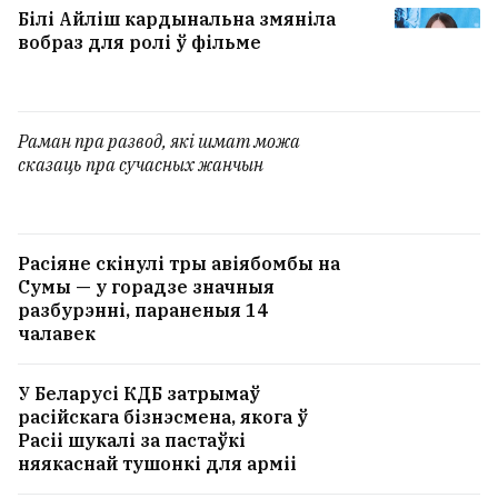
Білі Айліш кардынальна змяніла
вобраз для ролі ў фільме
Раман пра развод, які шмат можа
сказаць пра сучасных жанчын
Расіяне скінулі тры авіябомбы на
Сумы — у горадзе значныя
разбурэнні, параненыя 14
чалавек
У Беларусі КДБ затрымаў
расійскага бізнэсмена, якога ў
Расіі шукалі за пастаўкі
няякаснай тушонкі для арміі