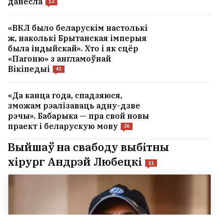
данесла
12
«ВКЛ было беларускім настолькі
ж, наколькі Брытанская імперыя
была індыйскай». Хто і як сцёр
«Пагоню» з англамоўнай
Вікіпедыі
41
«Да канца года, спадзяюся,
зможам рэалізаваць адну-дзве
рэчы». Бабарыка — пра свой новы
праект і беларускую мову
26
Выйшаў на свабоду выбітны
хірург Андрэй Любецкі
11