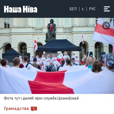
БЕЛ
Ł
РУС
Фота тут і далей: прэс-служба Ціханоўскай
Грамадства
1