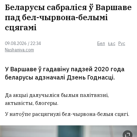
Беларусы сабраліся ў Варшаве
пад бел-чырвона-белымі
сцягамі
09.08.2026 / 22:34
Бел
Łac
Рус
Nashaniva.com
У Варшаве ў гадавіну падзей 2020 года
беларусы адзначалі Дзень Годнасці.
Да акцыі далучыліся былыя палітвязні,
актывісты, блогеры.
У натоўпе расцягнулі бел-чырвона-белыя сцягі.