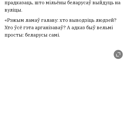
прадказаць, што мільёны беларусаў выйдуць на
вуліцы.
«Рэжым ламаў галаву: хто выводзіць людзей?
Хто ўсё гэта арганізаваў? А адказ быў вельмі
просты: беларусы самі.