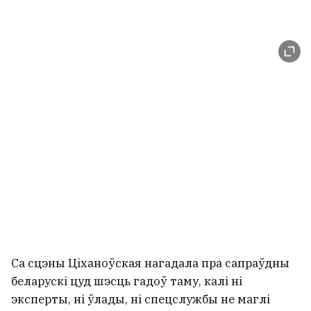
Са сцэны Ціханоўская нагадала пра сапраўдны
беларускі цуд шэсць гадоў таму, калі ні
эксперты, ні ўлады, ні спецслужбы не маглі