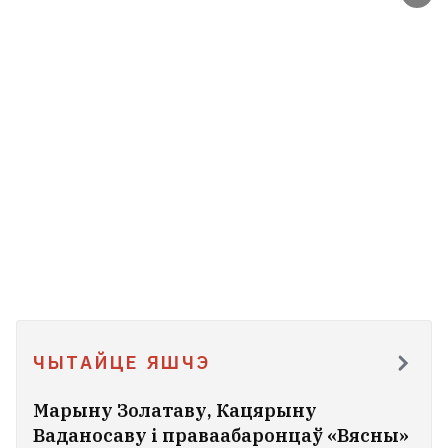
ЧЫТАЙЦЕ ЯШЧЭ
Марыну Золатаву, Кацярыну
Ваданосаву і праваабаронцаў «Вясны»