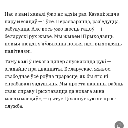
Нас з вамі хавалі ўжо не адзін раз. Казалі: яшчэ
пару месяцаў — і ўсё. Перасварацца, раз’едуцца,
забудуцца. Але вось ужо шэсць гадоў — і
беларускі рух жыве. Мы жывем! Прыходзяць
новыя людзі, з’яўляюцца новыя ідэі, выходзяць
палітвязні.
Таму калі ў некага цяпер апускаюцца рукі —
згадайце пра дваццаты. Беларускае, жывое,
свабоднае ўсё роўна прарасце, як бы яго ні
спрабавалі задушыць. Мы проста павінны рабіць
сваю справу і рыхтавацца да новага акна
магчымасцяў», — цытуе Ціханоўскую яе прэс-
служба.