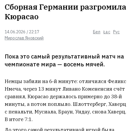
Сборная Германии разгромила
Гомельчанин получил ножевое
ранение в живот, но еще сутки
Кюрасао
пил с обидчиком и только потом
пошел к врачу
14.06.2026 / 22:17
Бел
Łac
Рус
Мирослав Яновский
На трассе Могилев — Бобруйск
легковой автомобиль столкнулся
с грузовиком. За рулем был
Пока это самый результативный матч на
14‑летний подросток
чемпионате мира — восемь мячей.
«У них болезнь. Они
сумасшедшие». Дональд Трамп
Немцы забили на 6‑й минуте: отличился Феликс
поиздевался над владельцами
Нмеча, через 13 минут Ливано Комененсия счёт
электромобилей
2
сравнял, Кюрасао держалось примерно до 38‑й
минуты, а потом поплыло. Шлоттерберг, Хаверц
27‑летнего минчанина, которого
с пенальти, Мусиала, Браун, Ундау, снова Хаверц.
искали 10 дней, нашли мёртвым
В итоге 7:1.
До этого самой результативной игрой была