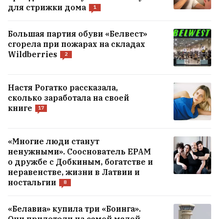
для стрижки дома
1
Большая партия обуви «Белвест»
сгорела при пожарах на складах
Wildberries
2
Настя Рогатко рассказала,
сколько заработала на своей
книге
17
«Многие люди станут
ненужными». Сооснователь EPAM
о дружбе с Добкиным, богатстве и
неравенстве, жизни в Латвии и
ностальгии
8
«Белавиа» купила три «Боинга».