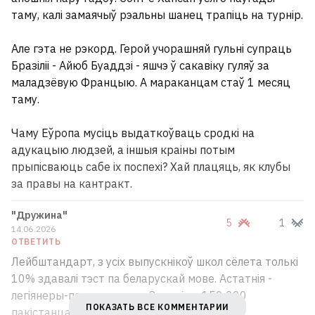
таму, калі замаячыў рэальны шанец трапіць на турнір.
Зеленский: Ракеты для Patriot могут не
Але гэта не рэкорд. Герой учорашняй гульні супраць
давать, чтобы Украина была более
Бразіліі - Айюб Буаддзі - яшчэ ў сакавіку гуляў за
уступчивой
14
маладзёвую Францыю. А мараканцам стаў 1 месяц
таму.
В Таиланде молния убила 24‑летнего
Чаму Еўропа мусіць выдаткоўваць сродкі на
футболиста прямо во время матча ВИДЕО
2
адукацыю людзей, а іншыя краіны потым
прыпісваюць сабе іх поспехі? Хай плацяць, як клубы
за правы на кантракт.
ВСЕ НОВОСТИ →
"Дружина"
5
1
14.06.2026
ОТВЕТИТЬ
Лейбштандарт, з усіх выпускнікоў школ сёлета толькі
10% здавалі тэст па беларускай мове. Астатнія -
легіянеры-пашпартысты. Замяні на 150 000
ПОКАЗАТЬ ВСЕ КОММЕНТАРИИ
пакістанцаў - ніякай розніцы. Прыплылі.