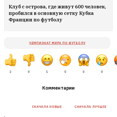
Клуб с острова, где живут 600 человек,
пробился в основную сетку Кубка
Франции по футболу
ЧЕМПИОНАТ МИРА ПО ФУТБОЛУ
2
0
1
0
0
0
Комментарии
Инфантино извинился за ошибку,
но остался президентом ФИФА
3
СНАЧАЛА НОВЫE
СНАЧАЛА ЛУЧШІЕ