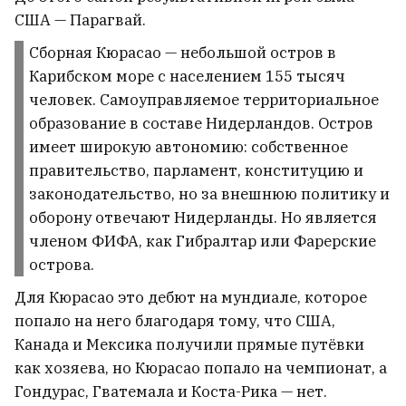
США — Парагвай.
Устроила день рождения для
дорогой собаки мальтипу,
Сборная Кюрасао — небольшой остров в
Карибском море с населением 155 тысяч
мечтает о внуках: как сейчас
человек. Самоуправляемое территориальное
живет Анжелика Агурбаш
4
образование в составе Нидерландов. Остров
имеет широкую автономию: собственное
правительство, парламент, конституцию и
законодательство, но за внешнюю политику и
оборону отвечают Нидерланды. Но является
членом ФИФА, как Гибралтар или Фарерские
острова.
Для Кюрасао это дебют на мундиале, которое
попало на него благодаря тому, что США,
Канада и Мексика получили прямые путёвки
как хозяева, но Кюрасао попало на чемпионат, а
Гондурас, Гватемала и Коста-Рика — нет.