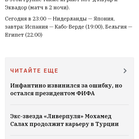
Эквадор (матч в 2 ночи).
Сегодня в 23:00 — Нидерланды — Япония,
В центре Минска выставили на продажу
известный бар
завтра: Испания — Кабо-Верде (19:00), Бельгия —
Египет (22:00)
«Начинаю понимать людей, которые
живут в туристических городах и не
любят приезжих». Что туристический
бум приносит Гродно
3
ЧИТАЙТЕ ЕЩЕ
Инфантино извинился за ошибку, но
«Не обязаны». Страховая компания
остался президентом ФИФА
отказала белорусу в продлении полиса
после крупной выплаты
5
Экс-звезда «Ливерпуля» Мохамед
Салах продолжит карьеру в Турции
Жара. Как пережить и как вести
себя в такую погоду?
1