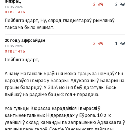
імпэрац
2
2
14.06.2026
ОТВЕТИТЬ
Лейбштандарт, Ну, сярод гладыятараў рымлянаў
таксама было няшмат.
20 год у аффсайдзе
3
1
14.06.2026
ОТВЕТИТЬ
Лейбштандарт,
А чаму Натаніэль Браўн ня можа граць за немцаў? Ён
нарадзіўся і вырас у Баварыі. Адукаваны ў Баварыі на
«Эти объекты были осуждены». Почему
грошы баварцаў. У ЗША мо і ня быў дагэтуль. Вось
последствия баллистики по
выйшаў на радзіме бацькі: гол + перадача.
логистическим центрам под Киевом
такие тяжелые
10
Усе гульцы Кюрасаа нарадзіліся і выраслі ў
кантынентальных Нідэрландах у Еўропе. 10 з іх
В июле Россия еще больше увеличила
увайшлі ў склад каманды па запрашэнню Адвакаата ў
закупки топлива в Беларуси
апошнія пару гадоў. Сонт'е Хансан усяго паўгады