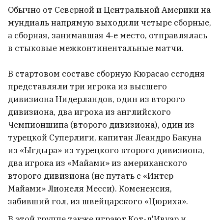
Обычно от Северной и Центральной Америки на
Статкевич: Все попытки
мундиаль напрямую выходили четыре сборные,
выдавить меня из Беларуси были
а сборная, занимавшая 4‑е место, отправлялась
тщетны. Я не покину страну
17
в стыковые межконтинентальные матчи.
В стартовом составе сборную Кюрасао сегодня
представляли три игрока из высшего
дивизиона Нидерландов, один из второго
дивизиона, два игрока из английского
Чемпионшипа (второго дивизиона), один из
турецкой Суперлиги, капитан Леандро Бакуна
из «Ыгдыра» из турецкого второго дивизиона,
два игрока из «Майами» из американского
второго дивизиона (не путать с «Интер
Майами» Лионеля Месси). Комененсия,
забивший гол, из швейцарского «Цюриха».
В Беларуси уже +30°С
В этой группе также играют Кот-д'Ивуар и