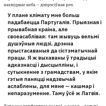
пахмурнае неба — дэпрэсіўная рэч.
У плане клімату мне больш
падабаецца Партугалія. Прыязная і
прывабная краіна, але
своеасаблівая: там жывуць вельмі
душэўныя людзі, дрэнна
прыстасаваныя да сістэматычнай
працы. Я ж выхаваны ў традыцыі
адказнасці і дысцыпліны, і
сутыкненне з грамадствам, у якім
гэтыя паняцці надзвычай
аслаблены, для мяне — кашмар і
непаразуменне. Таму ўсё ж Латвія.
Тут у нас камфортнае жыллё, а вакол — вельмі