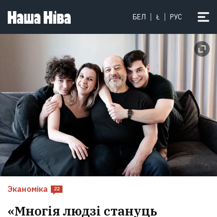
БЕЛ
Ł
РУС
Эканоміка
22
«Многія людзі стануць