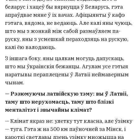
беларус і хацеў бы вярнуцца ў Беларусь, гэта
апраўдвае мяне ў іх вачах. Афіцыянты ў кафэ
гэтага, вядома, не ведаюць. Але калі яны чуюць,
што мы з жонкай між сабой размаўляем па-
руску, яны з усмешкай пераходзяць на рускую,
калі ёю валодаюць.
З іншага боку, яны цалкам могуць дапускаць,
што мы ўкраінскія бежанцы. Агулам усе гэтыя
наратывы пераплецены ў Латвіі неймаверным
чынам.
— Рэзюмуючы латвійскую тэму: вы ў Латвіі,
таму што нерухомасць, таму што блізкі
менталітэт і звычайны клімат?
— Клімат якраз не: улетку тут класна, але ўзімку
— туга. Гэта ж на 500 км паўночней за Мінск, і
кароткі светлавы дзень узімку множыцца на