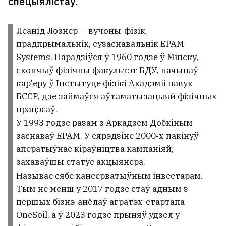
спецыялістаў.
Леанід Лознер — вучоны-фізік,
прадпрымальнік, сузаснавальнік EPAM
Systems. Нарадзіўся ў 1960 годзе ў Мінску,
скончыў фізічны факультэт БДУ, пачынаў
кар’еру ў Інстытуце фізікі Акадэміі навук
БССР, дзе займаўся аўтаматызацыяй фізічных
працэсаў.
У 1993 годзе разам з Аркадзем Добкіным
заснаваў EPAM. У сярэдзіне 2000‑х пакінуў
аператыўнае кіраўніцтва кампаніяй,
захаваўшы статус акцыянера.
Называе сябе кансерватыўным інвестарам.
Тым не менш у 2017 годзе стаў адным з
першых бізнэ-анёлаў агратэх-стартапа
OneSoil, а ў 2023 годзе прыняў удзел у