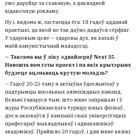
ужо даруйце за схаваную, а дакладней
відавочную рэкламу.
Ну і, вядома ж, застаецца ёга: 18 гадоў адданай
практыкі, да якой не так даўно дадаўся сёрфінг.
У здаровым целе — здаровы дух, як казалі ў
маёй камуністычнай маладосці.
— Таксама вы ў ліку эдвайзераў Next 35.
Навошта вам гэты праект і па якіх крытэрыях
будзеце ацэньваць крутую моладзь?
— Гадоў 20‑25 таму я актыўна ўдзельнічаў у
падтрымцы школьных алімпіядных каманд.
Вельмі ганаруся тым, што мяне запрашалі і ў
журы Рэспубліканскага турніру юных фізікаў,
дзе я аказваўся ў кампаніі сваіх універсітэцкіх
прафесараў-выкладчыкаў і аднакашнікаў-
акадэмікаў. Прайшло 20 гадоў, і для мяне вялікі