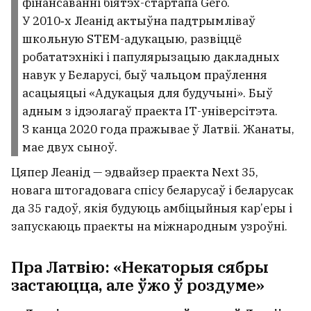
фінансаванні біятэх-стартапа Gero.
У 2010‑х Леанід актыўна падтрымліваў
школьную STEM-адукацыю, развіццё
робататэхнікі і папулярызацыю дакладных
навук у Беларусі, быў чальцом праўлення
асацыяцыі «Адукацыя для будучыні». Быў
адным з ідэолагаў праекта ІТ-універсітэта.
З канца 2020 года пражывае ў Латвіі. Жанаты,
мае двух сыноў.
Цяпер Леанід — эдвайзер праекта Next 35,
новага штогадовага спісу беларусаў і беларусак
да 35 гадоў, якія будуюць амбіцыйныя кар’еры і
запускаюць праекты на міжнародным узроўні.
Пра Латвію: «Некаторыя сябры
застаюцца, але ўжо ў роздуме»