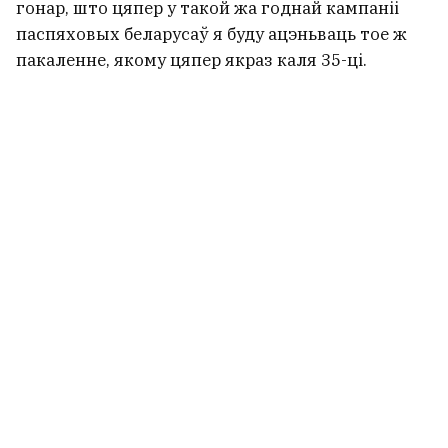
гонар, што цяпер у такой жа годнай кампаніі
паспяховых беларусаў я буду ацэньваць тое ж
пакаленне, якому цяпер якраз каля 35-ці.
— Што важна паспець да 35‑ці і ці патрэбныя
гэтыя ўзроставыя адсечкі?
— У мае 66 я не думаю, што ёсць нейкія
жыццёвыя рубяжы, да якіх трэба нешта паспець.
Я думаю, што галоўная жыццёвая ідэя ў тым,
каб у кожным узросце не спазніцца. Не
спазніцца ў адной-адзінай і самай галоўнай
чалавечай справе — быць чалавекам.
Пра адукацыю: «Аддаў бы
перавагу, каб сыны скончылі
Ліцэй БДУ»
— У старых інтэрв’ю вы разважалі пра