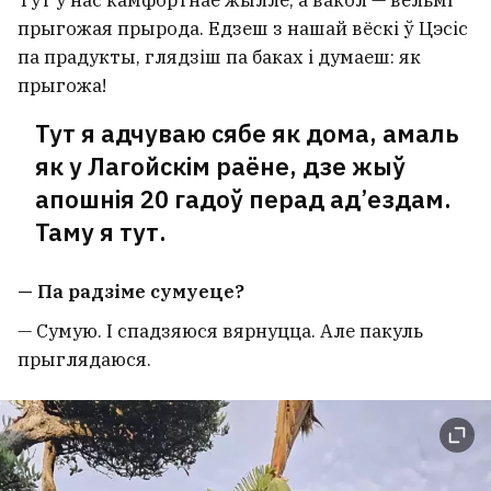
прыгожая прырода. Едзеш з нашай вёскі ў Цэсіс
па прадукты, глядзіш па баках і думаеш: як
прыгожа!
Тут я адчуваю сябе як дома, амаль
як у Лагойскім раёне, дзе жыў
апошнія 20 гадоў перад ад’ездам.
Таму я тут.
— Па радзіме сумуеце?
— Сумую. І спадзяюся вярнуцца. Але пакуль
прыглядаюся.