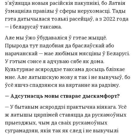
з’яўляцца новыя расійскія пакупнікі, бо Латвія
ўзмацніла правілы ў сферы нерухомасці. Тады
гэта датычылася толькі расейцаў, а з 2022 года
— і беларусаў таксама.
Але мы ўжо ўбудаваліся ў гэтае жыццё.
Прырода тут падобная да браслаўскай або
нарачанскай — мае любімыя мясціны ў Беларусі.
У гэтым сэнсе я адчуваю сябе як дома.
Культурнае асяроддзе таксама досыць блізкае
мне. Але латышскую мову я так і не вывучыў, бо
ўсё яшчэ спадзяюся на вяртанне на радзіму.
— Адсутнасць мовы стварае дыскамфорт?
— У бытавым асяроддзі практычна ніякага. Усё
ж латышы цярпімей ставяцца да рускамоўных
прыезджых, чым да сваіх рускамоўных
суграмадзян, якія так як след і не вывучылі