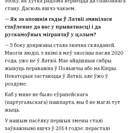
збоку, як хутка радзіма вернецца да спакойнага
стану. Дасюль яшчэ чакаем.
— Як за апошнія гады ў Латвіі змянілася
стаўленне да вас у прыватнасці і да
рускамоўных мігрантаў у цэлым?
— З боку дзяржавы стала значна складаней.
Многія людзі, з якімі я меў зносіны пасля 2020
года, ужо не ў Латвіі. Мае айцішныя сябры
жывуць пераважна ў Польшчы або на Кіпры.
Некаторыя застаюцца ў Латвіі, але ўжо ў
роздуме.
Каб у мяне не было еўрапейскага
(партугальскага) пашпарта, мы б не маглі тут
жыць.
У нашым пасёлку першыя змены сталі
заўважнымі яшчэ ў 2014 годзе: перасталі