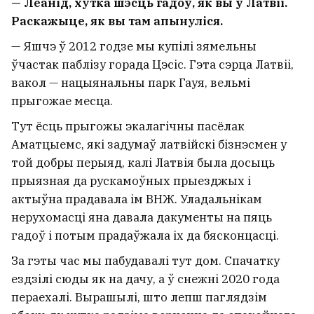
— Леанід, хутка шэсць гадоў, як вы ў Латвіі.
Раскажыце, як вы там апынуліся.
— Яшчэ ў 2012 годзе мы купілі зямельны
ўчастак паблізу горада Цэсіс. Гэта сэрца Латвіі,
вакол — нацыянальны парк Гауя, вельмі
прыгожае месца.
Тут ёсць прыгожы экалагічны пасёлак
Аматцыемс, які задумаў латвійскі бізнэсмен у
той добры перыяд, калі Латвія была досыць
прыязная да рускамоўных прыезджых і
актыўна прадавала ім ВНЖ. Уладальнікам
нерухомасці яна давала дакументы на пяць
гадоў і потым прадаўжала іх да бясконцасці.
За гэты час мы пабудавалі тут дом. Спачатку
ездзілі сюды як на дачу, а ў снежні 2020 года
пераехалі. Вырашылі, што лепш паглядзім