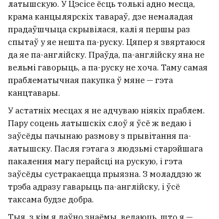
латышскую. У Цэсісе ёсць толькі адно месца,
крама канцылярскіх тавараў, дзе немаладая
прадаўшчыца скрывілася, калі я першы раз
спытаў у яе нешта па-руску. Цяпер я звяртаюся
да яе па-англійску. Праўда, па-англійску яна не
вельмі гаворыць, а па-руску не хоча. Таму самая
праблематычная пакупка ў мяне — гэта
канцтавары.
У астатніх месцах я не адчуваю ніякіх праблем.
Пару соцень латышскіх слоў я ўсё ж ведаю і
заўсёды пачынаю размову з прывітання па-
латышску. Пасля гэтага з людзьмі старэйшага
пакалення магу перайсці на рускую, і гэта
заўсёды сустракаецца прыязна. З моладдзю ж
трэба адразу гаварыць па-англійску, і ўсё
таксама будзе добра.
Тыя, з кім я даўно знаёмы, ведаюць, што я —