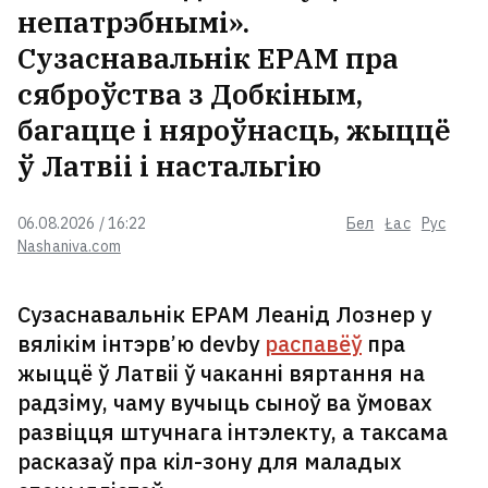
непатрэбнымі».
Сузаснавальнік EPAM пра
сяброўства з Добкіным,
багацце і няроўнасць, жыццё
ў Латвіі і настальгію
06.08.2026 / 16:22
Бел
Łac
Рус
Nashaniva.com
Сузаснавальнік EPAM Леанід Лознер у
вялікім інтэрв’ю devby
распавёў
пра
жыццё ў Латвіі ў чаканні вяртання на
радзіму, чаму вучыць сыноў ва ўмовах
развіцця штучнага інтэлекту, а таксама
расказаў пра кіл-зону для маладых