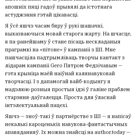
апошніх пяці гадоў прывялі да істотнага
астуджэння гэтай цікавасці.
Я ўсё яшчэ часам бяру ў рукі шашачкі,
выказваючыся мовай старога жарту. На шчасце,
я па-ранейшаму ў стане пісаць нескладаныя
праграмкі на «пітоне» ў кампаніі з ШІ. Мне
пашчасціла падтрымліваць творчы кантакт з
лідарам кампаніі Gero Пятром Федзічавым —
гэта крыніца маёй наіўнай калянавуковай
творчасці. І з дапамогай вайб-кодынгу я
мадэлюю розныя простыя ідэі ў галіне праблем
старэння-даўгалецця. Проста для ўласнай
інтэлектуальнай пацехі.
Яшчэ — зноў-такі ў партнёрстве з ШІ — я напісаў
некалькі кароценькіх навукова-фантастычных
апавяданняў. Іх можна знайсці на author.today —