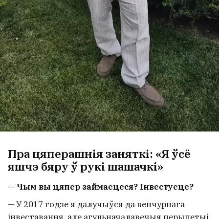
Пра цяперашнія заняткі: «Я ўсё
яшчэ бяру ў рукі шашачкі»
— Чым вы цяпер займаецеся? Інвестуеце?
— У 2017 годзе я далучыўся да венчурнага
інвеставання, але агульначалавечыя перыпетыі