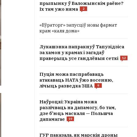
прыпынку ў Валожынскім раёне?
Іх там ужо няма
2
«Еўраторг» запусціў новы фармат
крам «каля дома»
Лукашэнка папракнуў Тапузідзіса
за хамон у крамах і загадаў
праверыць усе гандлёвыя сеткі
12
Пуцін можа паспрабаваць
атакаваць НАТА ўжо восенню,
лічыць разведка ЗША
9
Наўроцкі: Украіна можа
разлічваць на дапамогу, бо там,
дзе б'юць маскаля — Польшча
дапамагае
19
ГУР паказала, як марскія дроны