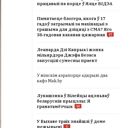
працавалі па порце ў Ялце ВІДЭА
Памятаеце блогера, якога ў 17
гадоў затрымалі за махінацыі з
грашыма для дзіцяці з СМА? Яго
38‑гадовая каханая цяжарная
17
Леанарда Дзі Капрыа і жонка
мільярдэра Джэфа Безаса
запусцілі сумесны праект
У мінскім аэрапорце адкрылі два
кафэ Mak.by
Лукашэнка ў Вілейцы ацэньваў
беларускія прыцэлы: Я
гранатамётчык
10
У Быхаве траіх знайшлі ў доме
нежывымі
1