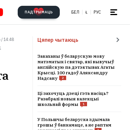
БЕЛ
Ł
РУС
ПАДТРЫМАЦЬ
Цяпер чытаюць
 / 14:48
c
Закаханы ў беларускую мову
матэматык і святар, які вывучыў
англійскую па дэтэктывах Агаты
та
Крысці. 100 гадоў Аляксандру
Надсану
2
Ці захочуць дзеці гэта насіць?
Разабралі новыя калекцыі
школьнай формы
1
У Польшчы беларуска здымала
грошы ў банкамаце, а яе раптам