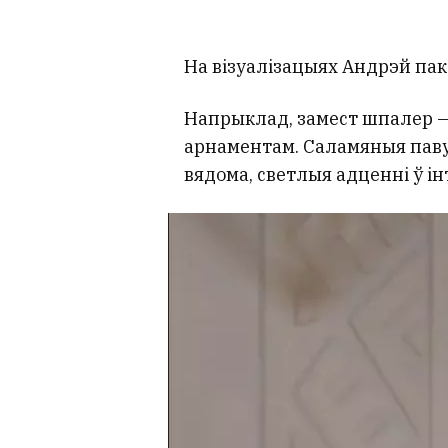
На візуалізацыях Андрэй пака
Напрыклад, замест шпалер —
арнаментам. Саламяныя павукі
вядома, светлыя адценні ў ін