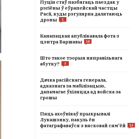
Пуцін стаў пазбягаць паездак у
рэгіёны ў еўрапейскай частцы
Расіі, куды рэгулярна далятаюць
дроны
1
Канапацкая апублікавала фота з
цэнтра Варшавы
18
Што такое тэорыя няправільнага
абутку?
3
Дачка расійскага генерала,
адказнага за мабілізацыю,
дапамагае ўхіляцца ад войска за
грошы
Пяць ахоўнікаў прыкрывалі
Лукашэнку, пакуль ён
фатаграфаваўся з вясковай сям'ёй
12