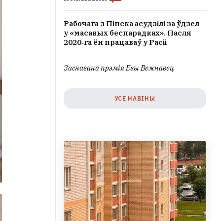
Рабочага з Пінска асудзілі за ўдзел
у «масавых беспарадках». Пасля
2020‑га ён працаваў у Расіі
Заснавана прэмія Евы Вежнавец
УСЕ НАВІНЫ