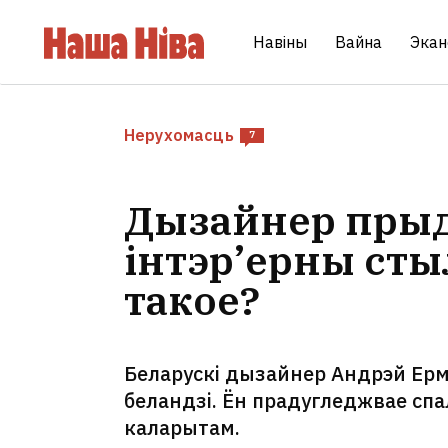
Навіны
Вайна
Экан
Нерухомасць
7
Дызайнер прыд
інтэр’ерны сты
такое?
Беларускі дызайнер Андрэй Ерм
беландзі. Ён прадугледжвае спа
каларытам.