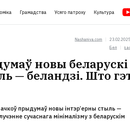
оміка
Грамадства
Усяго патроху
Культура
Nashaniva.com
23.02.2025
Бел
Ła
умаў новы беларускі
ль — беландзі. Што гэ
ачкоў прыдумаў новы інтэр’ерны стыль —
лучэнне сучаснага мінімалізму з беларускім