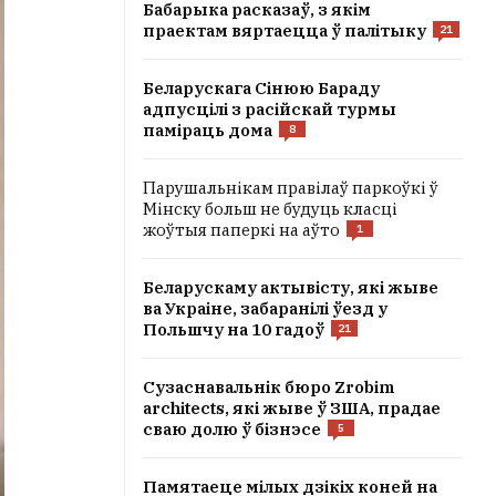
Бабарыка расказаў, з якім
праектам вяртаецца ў палітыку
21
Беларускага Сінюю Бараду
адпусцілі з расійскай турмы
паміраць дома
8
Парушальнікам правілаў паркоўкі ў
Мінску больш не будуць класці
жоўтыя паперкі на аўто
1
Беларускаму актывісту, які жыве
ва Украіне, забаранілі ўезд у
Польшчу на 10 гадоў
21
Сузаснавальнік бюро Zrobim
architects, які жыве ў ЗША, прадае
сваю долю ў бізнэсе
5
Памятаеце мілых дзікіх коней на