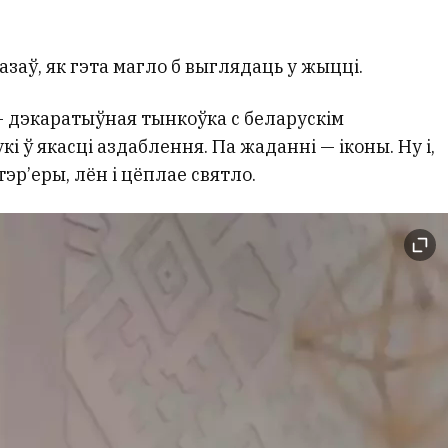
заў, як гэта магло б выглядаць у жыцці.
 дэкаратыўная тынкоўка с беларускім
 ў якасці аздаблення. Па жаданні — іконы. Ну і,
тэр’еры, лён і цёплае святло.