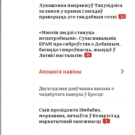
Лукашэнка папракнуў Тапузідзіса
за хамон у крамах і загадаў
праверыць усе гандлёвыя сеткі
12
«Многія людзі стануць
непатрэбнымі». Сузаснавальнік
EPAM пра сяброўства з Добкіным,
багацце і няроўнасць, жыццё ў
Латвіі і настальгію
23
Апошнія навіны
Двухгадовая дзяўчынка выпала з
чацвёртага паверха ў Брэсце
Сын прэзідэнта Зімбабвэ,
меркавана, лячыўся ў Беларусі ад
наркатычнай залежнасці
1