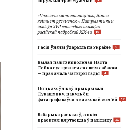
акружылі трое мужчын
3
«Польшча квітнет лаціною, Літва
квітнет русчызною». Патрыятычны
шэдэўр XVII стагоддзя аказаўся
расійскай падробкай ХІХ-га
10
Расія ўначы ўдарыла па Украіне
1
Былая палітзняволеная Наста
Лойка сустрэлася са сваім сабакам
— праз амаль чатыры гады
4
Пяць ахоўнікаў прыкрывалі
Лукашэнку, пакуль ён
фатаграфаваўся з вясковай сям'ёй
12
Бабарыка расказаў, з якім
праектам вяртаецца ў палітыку
21