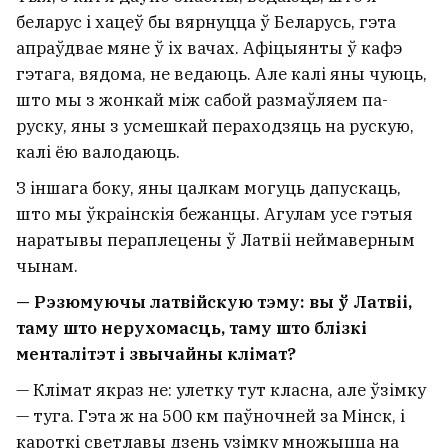
беларус і хацеў бы вярнуцца ў Беларусь, гэта
апраўдвае мяне ў іх вачах. Афіцыянты ў кафэ
гэтага, вядома, не ведаюць. Але калі яны чуюць,
што мы з жонкай між сабой размаўляем па-
руску, яны з усмешкай пераходзяць на рускую,
калі ёю валодаюць.
З іншага боку, яны цалкам могуць дапускаць,
што мы ўкраінскія бежанцы. Агулам усе гэтыя
наратывы пераплецены ў Латвіі неймаверным
чынам.
— Рэзюмуючы латвійскую тэму: вы ў Латвіі,
таму што нерухомасць, таму што блізкі
менталітэт і звычайны клімат?
— Клімат якраз не: улетку тут класна, але ўзімку
— туга. Гэта ж на 500 км паўночней за Мінск, і
кароткі светлавы дзень узімку множыцца на