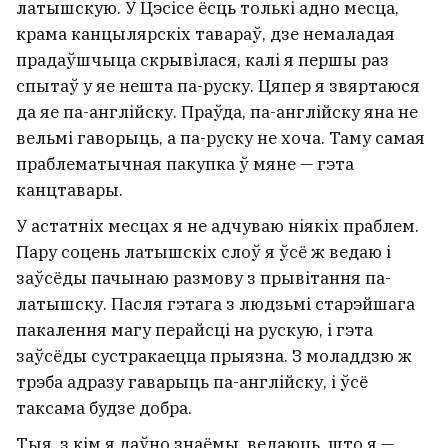
латышскую. У Цэсісе ёсць толькі адно месца,
крама канцылярскіх тавараў, дзе немаладая
прадаўшчыца скрывілася, калі я першы раз
спытаў у яе нешта па-руску. Цяпер я звяртаюся
да яе па-англійску. Праўда, па-англійску яна не
вельмі гаворыць, а па-руску не хоча. Таму самая
праблематычная пакупка ў мяне — гэта
канцтавары.
У астатніх месцах я не адчуваю ніякіх праблем.
Пару соцень латышскіх слоў я ўсё ж ведаю і
заўсёды пачынаю размову з прывітання па-
латышску. Пасля гэтага з людзьмі старэйшага
пакалення магу перайсці на рускую, і гэта
заўсёды сустракаецца прыязна. З моладдзю ж
трэба адразу гаварыць па-англійску, і ўсё
таксама будзе добра.
Тыя, з кім я даўно знаёмы, ведаюць, што я —