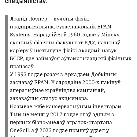
спецыялістаў.
Леанід Лознер — вучоны-фізік,
прадпрымальнік, сузаснавальнік EPAM
Systems. Нарадзіўся ў 1960 годзе ў Мінску,
скончыў фізічны факультэт БДУ, пачынаў
кар’еру ў Інстытуце фізікі Акадэміі навук
БССР, дзе займаўся аўтаматызацыяй фізічных
працэсаў.
У 1993 годзе разам з Аркадзем Добкіным
заснаваў EPAM. У сярэдзіне 2000‑х пакінуў
аператыўнае кіраўніцтва кампаніяй,
захаваўшы статус акцыянера.
Называе сябе кансерватыўным інвестарам.
Тым не менш у 2017 годзе стаў адным з
першых бізнэ-анёлаў агратэх-стартапа
OneSoil, а ў 2023 годзе прыняў удзел у