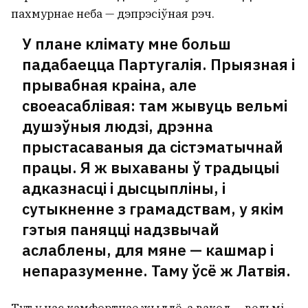
пахмурнае неба — дэпрэсіўная рэч.
У плане клімату мне больш
падабаецца Партугалія. Прыязная і
прывабная краіна, але
своеасаблівая: там жывуць вельмі
душэўныя людзі, дрэнна
прыстасаваныя да сістэматычнай
працы. Я ж выхаваны ў традыцыі
адказнасці і дысцыпліны, і
сутыкненне з грамадствам, у якім
гэтыя паняцці надзвычай
аслаблены, для мяне — кашмар і
непаразуменне. Таму ўсё ж Латвія.
Тут у нас камфортнае жыллё, а вакол — вельмі