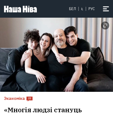
БЕЛ
Ł
РУС
Эканоміка
22
«Многія людзі стануць