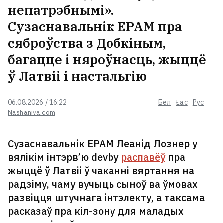
непатрэбнымі».
Сузаснавальнік EPAM пра
сяброўства з Добкіным,
багацце і няроўнасць, жыццё
ў Латвіі і настальгію
06.08.2026 / 16:22
Бел
Łac
Рус
Nashaniva.com
Сузаснавальнік EPAM Леанід Лознер у
вялікім інтэрв’ю devby
распавёў
пра
жыццё ў Латвіі ў чаканні вяртання на
радзіму, чаму вучыць сыноў ва ўмовах
развіцця штучнага інтэлекту, а таксама
расказаў пра кіл-зону для маладых