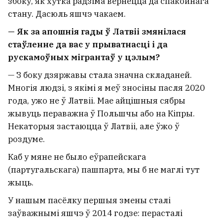
збоку, як хутка радзіма вернецца да спакойнага
стану. Дасюль яшчэ чакаем.
— Як за апошнія гады ў Латвіі змянілася
стаўленне да вас у прыватнасці і да
рускамоўных мігрантаў у цэлым?
— З боку дзяржавы стала значна складаней.
Многія людзі, з якімі я меў зносіны пасля 2020
года, ужо не ў Латвіі. Мае айцішныя сябры
жывуць пераважна ў Польшчы або на Кіпры.
Некаторыя застаюцца ў Латвіі, але ўжо ў
роздуме.
Каб у мяне не было еўрапейскага
(партугальскага) пашпарта, мы б не маглі тут
жыць.
У нашым пасёлку першыя змены сталі
заўважнымі яшчэ ў 2014 годзе: перасталі