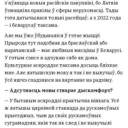
з’яўляцца новыя расійскія пакупнікі, бо Латвія
ўзмацніла правілы ў сферы нерухомасці. Тады
гэта датычылася толькі расейцаў, а з 2022 года
— і беларусаў таксама.
Але мы ўжо ўбудаваліся ў гэтае жыццё.
Прырода тут падобная да браслаўскай або
нарачанскай — мае любімыя мясціны ў Беларусі.
У гэтым сэнсе я адчуваю сябе як дома.
Культурнае асяроддзе таксама досыць блізкае
мне. Але латышскую мову я так і не вывучыў, бо
ўсё яшчэ спадзяюся на вяртанне на радзіму.
— Адсутнасць мовы стварае дыскамфорт?
— У бытавым асяроддзі практычна ніякага. Усё
ж латышы цярпімей ставяцца да рускамоўных
прыезджых, чым да сваіх рускамоўных
суграмадзян, якія так як след і не вывучылі