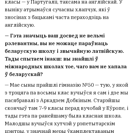
класы — у Партугаліі, таксама на англійскай. У
выніку атрымаўся сучасны хлапчук, які ў
зносінах з бацькамі часта пераходзіць на
англійскую.
— Гэта значыць ваш досвед не вельмі
рэлевантны, вы не можаце параўнаць
беларускую школу і звычайную латвійскую.
Тады спытаем інакш: вы знайшлі ў
міжнародных школах тое, чаго вам не хапала
ў беларускай?
— Мае сыны прайшлі гімназію №50 — тую, у якой
з трэцяга па восьмы клас вучыўся я сам і дзе мы
пасябравалі з Аркадзем Добкіным. Старэйшы
скончыў там 7‑9 класы перад вучобай у Еўропе, і
тады гэта па-ранейшаму была класная школа.
Малодшы вучыўся хутчэй у рэпетытарскім
цэнтры, у значнай меры ўкамплектаваным