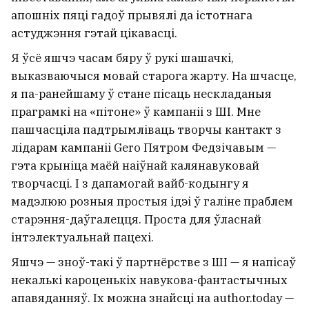
апошніх пяці гадоў прывялі да істотнага
астуджэння гэтай цікавасці.
Я ўсё яшчэ часам бяру ў рукі шашачкі,
выказваючыся мовай старога жарту. На шчасце,
я па-ранейшаму ў стане пісаць нескладаныя
праграмкі на «пітоне» ў кампаніі з ШІ. Мне
пашчасціла падтрымліваць творчы кантакт з
лідарам кампаніі Gero Пятром Федзічавым —
гэта крыніца маёй наіўнай калянавуковай
творчасці. І з дапамогай вайб-кодынгу я
мадэлюю розныя простыя ідэі ў галіне праблем
старэння-даўгалецця. Проста для ўласнай
інтэлектуальнай пацехі.
Яшчэ — зноў-такі ў партнёрстве з ШІ — я напісаў
некалькі кароценькіх навукова-фантастычных
апавяданняў. Іх можна знайсці на author.today —