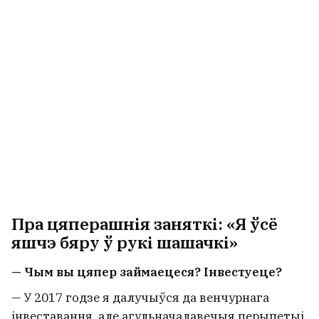
Пра цяперашнія заняткі: «Я ўсё
яшчэ бяру ў рукі шашачкі»
— Чым вы цяпер займаецеся? Інвестуеце?
— У 2017 годзе я далучыўся да венчурнага
інвеставання, але агульначалавечыя перыпетыі