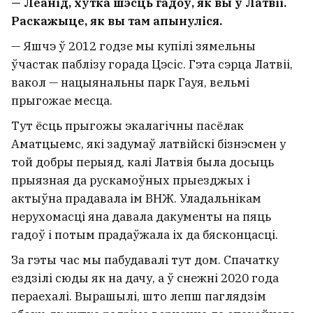
— Леанід, хутка шэсць гадоў, як вы ў Латвіі.
Раскажыце, як вы там апынуліся.
— Яшчэ ў 2012 годзе мы купілі зямельны
ўчастак паблізу горада Цэсіс. Гэта сэрца Латвіі,
вакол — нацыянальны парк Гауя, вельмі
прыгожае месца.
Тут ёсць прыгожы экалагічны пасёлак
Аматцыемс, які задумаў латвійскі бізнэсмен у
той добры перыяд, калі Латвія была досыць
прыязная да рускамоўных прыезджых і
актыўна прадавала ім ВНЖ. Уладальнікам
нерухомасці яна давала дакументы на пяць
гадоў і потым прадаўжала іх да бясконцасці.
За гэты час мы пабудавалі тут дом. Спачатку
ездзілі сюды як на дачу, а ў снежні 2020 года
пераехалі. Вырашылі, што лепш паглядзім