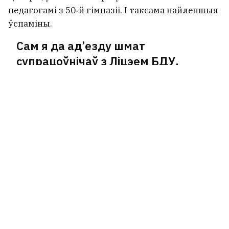
педагогамі з 50‑й гімназіі. І таксама найлепшыя
ўспаміны.
Сам я да ад’езду шмат
супрацоўнічаў з Ліцэем БДУ,
дапамагаў у паездках беларускіх
каманд на міжнародныя
алімпіяды. І думаю, што гэта адна з
найлепшых школ, з якімі я калісьці
сутыкаўся. Не ведаю, што там
адбываецца сёння, але па стане на
2020 год гэта была выдатная
школа. Аглядаючыся назад, я б
аддаў перавагу, каб мае сыны
скончылі гэты ліцэй.