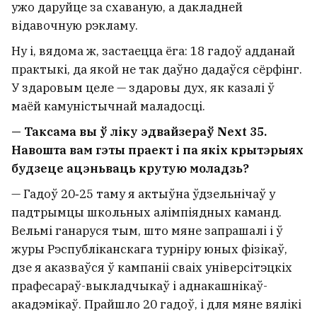
ужо даруйце за схаваную, а дакладней
відавочную рэкламу.
Ну і, вядома ж, застаецца ёга: 18 гадоў адданай
практыкі, да якой не так даўно дадаўся сёрфінг.
У здаровым целе — здаровы дух, як казалі ў
маёй камуністычнай маладосці.
— Таксама вы ў ліку эдвайзераў Next 35.
Навошта вам гэты праект і па якіх крытэрыях
будзеце ацэньваць крутую моладзь?
— Гадоў 20‑25 таму я актыўна ўдзельнічаў у
падтрымцы школьных алімпіядных каманд.
Вельмі ганаруся тым, што мяне запрашалі і ў
журы Рэспубліканскага турніру юных фізікаў,
дзе я аказваўся ў кампаніі сваіх універсітэцкіх
прафесараў-выкладчыкаў і аднакашнікаў-
акадэмікаў. Прайшло 20 гадоў, і для мяне вялікі