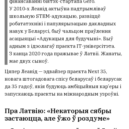
фінансаванні біятэх-стартапа Gero.
У 2010‑х Леанід актыўна падтрымліваў
школьную STEM-адукацыю, развіццё
робататэхнікі і папулярызацыю дакладных
навук у Беларусі, быў чальцом праўлення
асацыяцыі «Адукацыя для будучыні». Быў
адным з ідэолагаў праекта ІТ-універсітэта.
З канца 2020 года пражывае ў Латвіі. Жанаты,
мае двух сыноў.
Цяпер Леанід — эдвайзер праекта Next 35,
новага штогадовага спісу беларусаў і беларусак
да 35 гадоў, якія будуюць амбіцыйныя кар’еры і
запускаюць праекты на міжнародным узроўні.
Пра Латвію: «Некаторыя сябры
застаюцца, але ўжо ў роздуме»