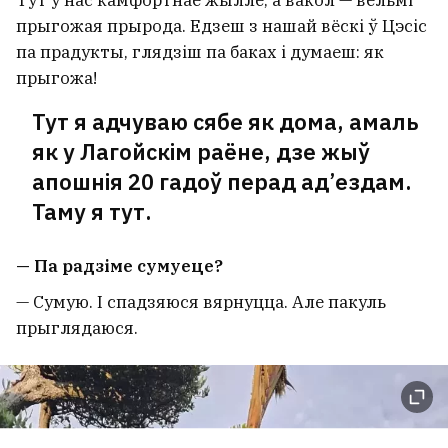
прыгожая прырода. Едзеш з нашай вёскі ў Цэсіс
па прадукты, глядзіш па баках і думаеш: як
прыгожа!
Тут я адчуваю сябе як дома, амаль
як у Лагойскім раёне, дзе жыў
апошнія 20 гадоў перад ад’ездам.
Таму я тут.
— Па радзіме сумуеце?
— Сумую. І спадзяюся вярнуцца. Але пакуль
прыглядаюся.