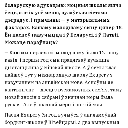
беларускую адукацыю: моцныя школы яшчэ
ёсць, але іх усё менш, вузаўская сістэма
дэградуе, і прычыны — у матэрыяльных
фактарах. Вашаму малодшаму сыну цяпер 18.
Ён паспеў павучыцца і ў Беларусі, і ў Латвіі.
Можаце параўнаць?
— Калі мы пераехалі, малодшаму было 12. Ішоў
кавід, і першы год сын працягваў вучыцца
дыстанцыйна ў мінскай школе. А ў сёмы клас
пайшоў тут у міжнародную школу Exupery з
навучаннем на англійскай мове. Асноўны яе
кантынгент — дзеці з рускамоўных сем’яў, таму
мовай зносін з сябрамі ў значнай меры была
руская. Але ў значнай меры і англійская.
Пасля Exupery ён год вучыўся ў англамоўнай
бордынг-школе ў Швейцарыі, а два выпускныя