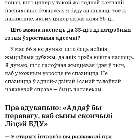
гонар, што цяпер у такой жа годнай кампаніі
паспяховых беларусаў я буду ацэньваць тое ж
пакаленне, якому цяпер якраз каля 35-ці.
— Што важна паспець да 35‑ці і ці патрэбныя
гэтыя ўзроставыя адсечкі?
— У мае 66 я не думаю, што ёсць нейкія
жыццёвыя рубяжы, да якіх трэба нешта паспець.
Я думаю, што галоўная жыццёвая ідэя ў тым,
каб у кожным узросце не спазніцца. Не
спазніцца ў адной-адзінай і самай галоўнай
чалавечай справе — быць чалавекам.
Пра адукацыю: «Аддаў бы
перавагу, каб сыны скончылі
Ліцэй БДУ»
— У старых інтэрв’ю вы разважалі пра