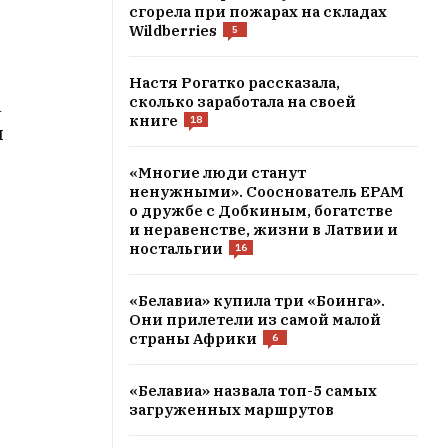
сгорела при пожарах на складах
Wildberries
5
Настя Рогатко рассказала,
сколько заработала на своей
а
книге
18
и
«Многие люди станут
ненужными». Сооснователь EPAM
о дружбе с Добкиным, богатстве
и неравенстве, жизни в Латвии и
ностальгии
16
«Белавиа» купила три «Боинга».
Они прилетели из самой малой
страны Африки
6
«Белавиа» назвала топ-5 самых
загруженных маршрутов