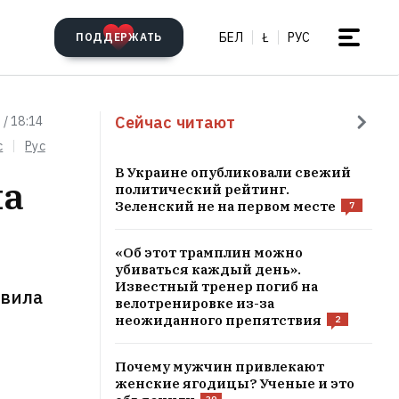
БЕЛ
Ł
РУС
ПОДДЕРЖАТЬ
Сейчас читают
 / 18:14
c
Рус
В Украине опубликовали свежий
на
политический рейтинг.
Зеленский не на первом месте
7
«Об этот трамплин можно
убиваться каждый день».
Известный тренер погиб на
авила
велотренировке из-за
неожиданного препятствия
2
Почему мужчин привлекают
женские ягодицы? Ученые и это