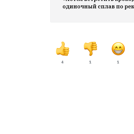
одиночный сплав по ре
4
1
1