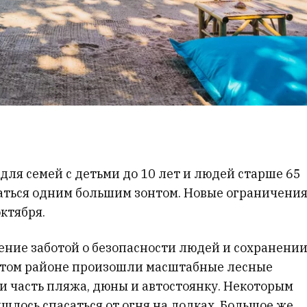
ля семей с детьми до 10 лет и людей старше 65
аться одним большим зонтом. Новые ограничени
ктября.
ение заботой о безопасности людей и сохранени
 этом районе произошли масштабные лесные
 часть пляжа, дюны и автостоянку. Некоторым
лось спасаться от огня на лодках. Большое же