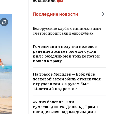
объяснили
39
Последние новости
Белорусские клубы с минимальным
счетом проиграли в еврокубках
Гомельчанин получил ножевое
ранение в живот, но еще сутки
пил с обидчиком и только потом
пошел к врачу
На трассе Могилев — Бобруйск
легковой автомобиль столкнулся
с грузовиком. За рулем был
14‑летний подросток
«У них болезнь. Они
сумасшедшие». Дональд Трамп
поиздевался над владельцами