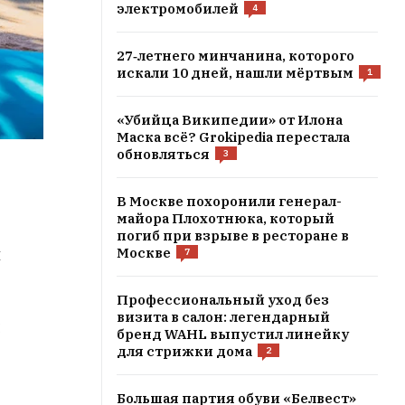
электромобилей
4
27‑летнего минчанина, которого
искали 10 дней, нашли мёртвым
1
«Убийца Википедии» от Илона
Маска всё? Grokipedia перестала
обновляться
3
В Москве похоронили генерал-
майора Плохотнюка, который
погиб при взрыве в ресторане в
я
Москве
7
Профессиональный уход без
визита в салон: легендарный
и
бренд WAHL выпустил линейку
для стрижки дома
2
Большая партия обуви «Белвест»