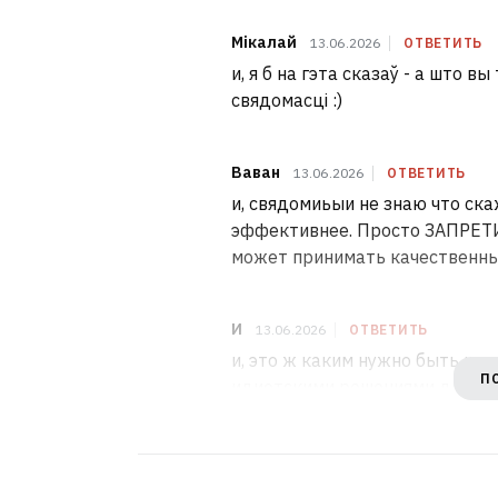
Мікалай
13.06.2026
ОТВЕТИТЬ
и, я б на гэта сказаў - а што в
свядомасці :)
Ваван
13.06.2026
ОТВЕТИТЬ
и, свядомиьыи не знаю что скаж
эффективнее. Просто ЗАПРЕТИ
может принимать качественны
И
13.06.2026
ОТВЕТИТЬ
и, это ж каким нужно быть и
П
идиотскими решениями других