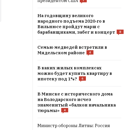
президентом США
7
На годовщину великого
народного подъема 2020‑го в
Вильнюсе пройдут марш с
барабанщиками, забег и концерт
8
Семью медведей встретили в
Мядельском районе
4
В каких жилых комплексах
можно будет купить квартиру в
ипотеку под 1%?
6
В Минске с исторического дома
на Володaрского исчез
знаменитый «балкон начальника
тюрьмы»
4
Министр обороны Литвы: Россия