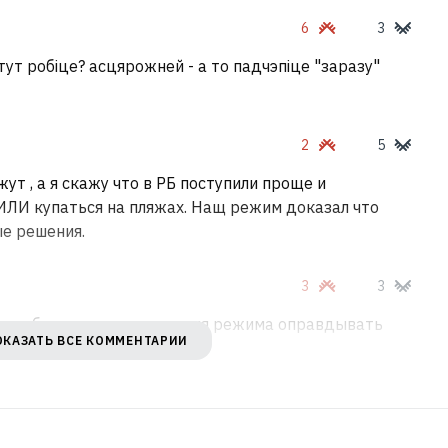
6
3
ы тут робіце? асцярожней - а то падчэпіце "заразу"
2
5
ут , а я скажу что в РБ поступили проще и
ЛИ купаться на пляжах. Нащ режим доказал что
е решения.
3
3
…м чтобы идиотские решения режима оправдывать
ОКАЗАТЬ ВСЕ КОММЕНТАРИИ
 стран.