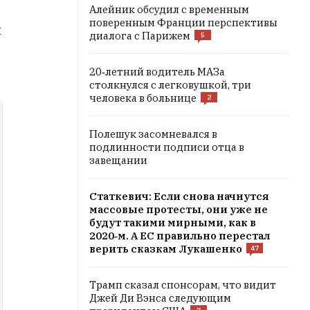
Алейник обсудил с временным
поверенным Франции перспективы
я
диалога с Парижем
5
20‑летний водитель МАЗа
столкнулся с легковушкой, три
человека в больнице
2
Полешук засомневался в
подлинности подписи отца в
завещании
Статкевич: Если снова начнутся
массовые протесты, они уже не
будут такими мирными, как в
2020‑м. А ЕС правильно перестал
верить сказкам Лукашенко
47
Трамп сказал спонсорам, что видит
Джей Ди Вэнса следующим