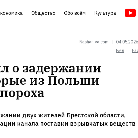
кономика
Общество
Обо всём
Культура
Nashaniva.com
04.05.2026
Бел
Ła
л о задержании
орые из Польши
 пороха
жании двух жителей Брестской области,
ации канала поставки взрывчатых веществ 