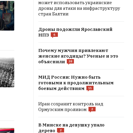
может использовать украинские
дроны для атаки на инфраструктуру
стран Балтии
Дроны подожгли Ярославский
НПЗ
6
Почему мужчин привлекают
женские ягодицы? Ученые и это
объяснили
38
МИД России: Нужно быть
готовыми к продолжительным
боевым действиям
11
Иран сохранит контроль над
Ормузским проливом
2
В Минске на девушку упало
дерево
2