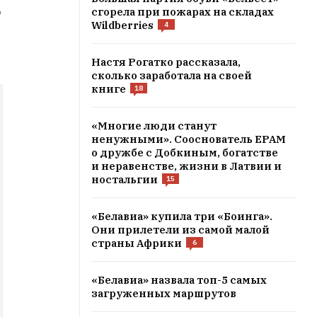
о
сгорела при пожарах на складах
Wildberries
4
Настя Рогатко рассказала,
сколько заработала на своей
книге
18
«Многие люди станут
ненужными». Сооснователь EPAM
о дружбе с Добкиным, богатстве
и неравенстве, жизни в Латвии и
ностальгии
15
«Белавиа» купила три «Боинга».
Они прилетели из самой малой
страны Африки
6
«Белавиа» назвала топ-5 самых
загруженных маршрутов