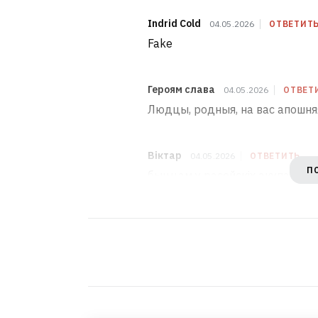
Indrid Cold
04.05.2026
ОТВЕТИТ
Fake
Героям слава
04.05.2026
ОТВЕТ
Людцы, родныя, на вас апошняя
Віктар
04.05.2026
ОТВЕТИТЬ
П
быццам у расейскіх акупантаў 