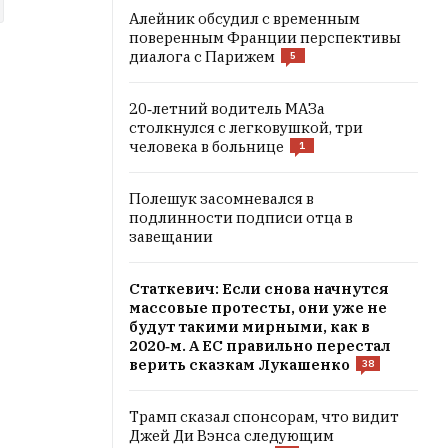
Алейник обсудил с временным
поверенным Франции перспективы
диалога с Парижем
5
20‑летний водитель МАЗа
столкнулся с легковушкой, три
человека в больнице
1
Полешук засомневался в
подлинности подписи отца в
завещании
Статкевич: Если снова начнутся
массовые протесты, они уже не
будут такими мирными, как в
2020‑м. А ЕС правильно перестал
верить сказкам Лукашенко
38
Трамп сказал спонсорам, что видит
Джей Ди Вэнса следующим