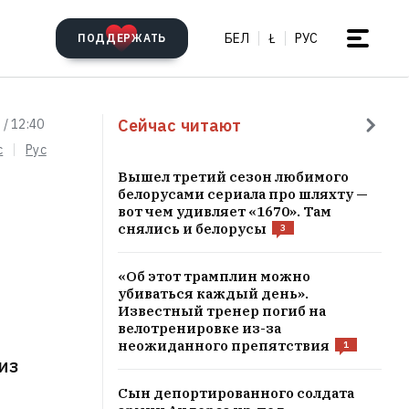
БЕЛ
Ł
РУС
ПОДДЕРЖАТЬ
Сейчас читают
 / 12:40
c
Рус
Вышел третий сезон любимого
белорусами сериала про шляхту —
вот чем удивляет «1670». Там
снялись и белорусы
3
«Об этот трамплин можно
убиваться каждый день».
Известный тренер погиб на
велотренировке из-за
неожиданного препятствия
1
из
Сын депортированного солдата