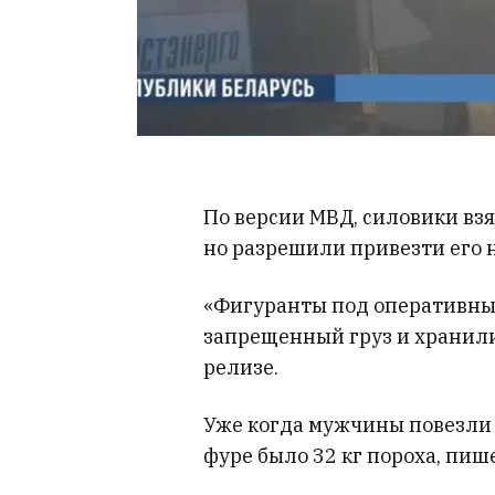
По версии МВД, силовики взя
но разрешили привезти его н
«Фигуранты под оперативны
запрещенный груз и хранили 
релизе.
Уже когда мужчины повезли г
фуре было 32 кг пороха, пиш