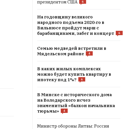
президентом США
6
На годовщину великого
народного подъема 2020‑го в
Вильнюсе пройдут марш с
барабанщиками, забег и концерт
6
Семью медведей встретили в
Мядельском районе
4
В каких жилых комплексах
можно будет купить квартиру в
ипотеку под 1%?
6
В Минске с исторического дома
на Володaрского исчез
знаменитый «балкон начальника
тюрьмы»
4
Министр обороны Литвы: Россия