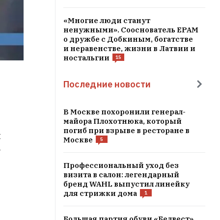
«Многие люди станут
ненужными». Сооснователь EPAM
о дружбе с Добкиным, богатстве
и неравенстве, жизни в Латвии и
ностальгии
15
Последние новости
В Москве похоронили генерал-
майора Плохотнюка, который
погиб при взрыве в ресторане в
и
Москве
5
-
Профессиональный уход без
визита в салон: легендарный
бренд WAHL выпустил линейку
для стрижки дома
1
Большая партия обуви «Белвест»