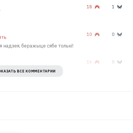
18
1
Ь
10
0
ИТЬ
 надзея, беражыце сябе толькі!
16
0
ОКАЗАТЬ ВСЕ КОММЕНТАРИИ
нельга купіць)