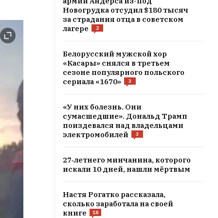
армии Андерса из-под
Новогрудка отсудил $180 тысяч
за страдания отца в советском
лагере
2
Белорусский мужской хор
«Касары» снялся в третьем
сезоне популярного польского
сериала «1670»
3
«У них болезнь. Они
сумасшедшие». Дональд Трамп
поиздевался над владельцами
электромобилей
3
27‑летнего минчанина, которого
искали 10 дней, нашли мёртвым
Настя Рогатко рассказала,
сколько заработала на своей
книге
18