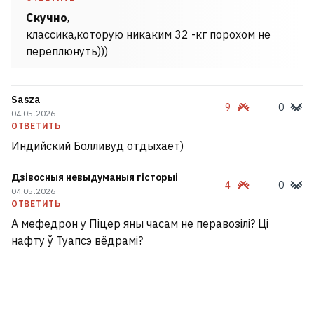
Скучно
,
классика,которую никаким 32 -кг порохом не
переплюнуть)))
Sasza
9
0
04.05.2026
ОТВЕТИТЬ
Индийский Болливуд отдыхает)
Дзівосныя невыдуманыя гісторыі
4
0
04.05.2026
ОТВЕТИТЬ
А мефедрон у Піцер яны часам не перавозілі? Ці
нафту ў Туапсэ вёдрамі?