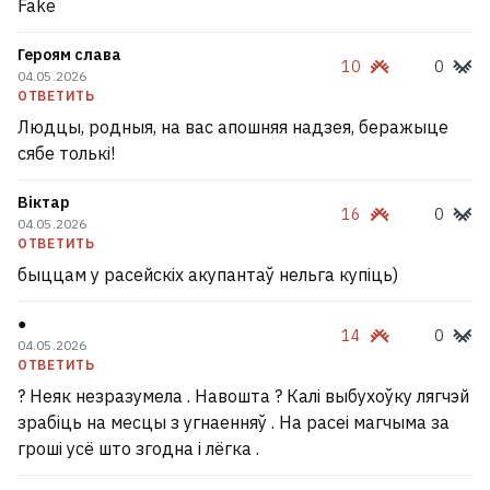
Fake
Героям слава
10
0
04.05.2026
ОТВЕТИТЬ
Людцы, родныя, на вас апошняя надзея, беражыце
сябе толькі!
Віктар
16
0
04.05.2026
ОТВЕТИТЬ
быццам у расейскіх акупантаў нельга купіць)
●
14
0
04.05.2026
ОТВЕТИТЬ
? Неяк незразумела . Навошта ? Калі выбухоўку лягчэй
зрабіць на месцы з угнаенняў . На расеі магчыма за
гроші усё што згодна і лёгка .