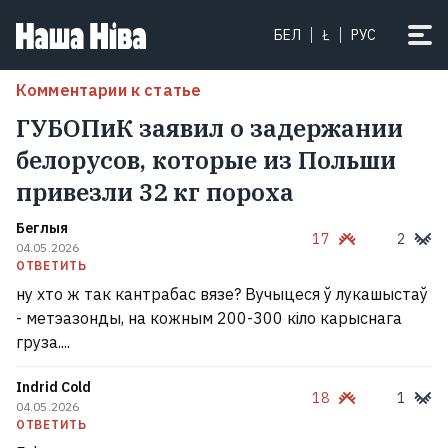
БЕЛ
Ł
РУС
Комментарии к статье
ГУБОПиК заявил о задержании
белорусов, которые из Польши
привезли 32 кг пороха
Беглыя
17
2
04.05.2026
ОТВЕТИТЬ
ну хто ж так кантрабас вязе? Вучыцеся ў лукашыстаў
- метэазонды, на кожным 200-300 кіло карыснага
груза....
Indrid Cold
18
1
04.05.2026
ОТВЕТИТЬ