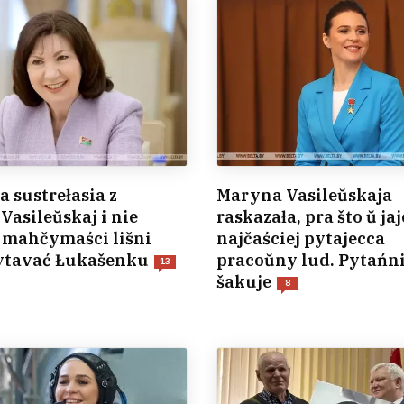
 sustrełasia z
Maryna Vasileŭskaja
Vasileŭskaj i nie
raskazała, pra što ŭ jaj
 mahčymaści lišni
najčaściej pytajecca
cytavać Łukašenku
pracoŭny lud. Pytańni
13
šakuje
8