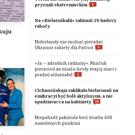
pryznali ekstremisckim
1
Na «Biełaruśkalii» zahinuŭ 29‑hadovy
rabočy
kuju
Niderłandy nie mohuć pieradać
Ukrainie rakiety dla Patriot
5
«Ja — zdradnik radzimy». Minčuk
pieravioŭ za miažu hrošy svajoj maci i
pradaŭ aŭtamabil
1
Cichanoŭskaja zaklikała biełarusaŭ na
emihracyi być bolš aktyŭnymi, a nie
spadziavacca na kabiniety
38
Niepahadź pakinuła bieź śviatła 438
nasielenych punktaŭ