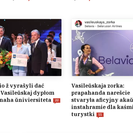
io ž vyrašyli dać
Vasileŭskaja zorka:
Vasileŭskaj dypłom
prapahanda narešcie
naha ŭniviersiteta
stvaryła aficyjny aka
22
instahramie dla kaśm
turystki
11