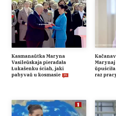
Kasmanaŭtka Maryna
Kačanava
Vasileŭskaja pieradała
Marynaj 
Łukašenku ściah, jaki
ŭpuściła
pabyvaŭ u kosmasie
raz pra
31