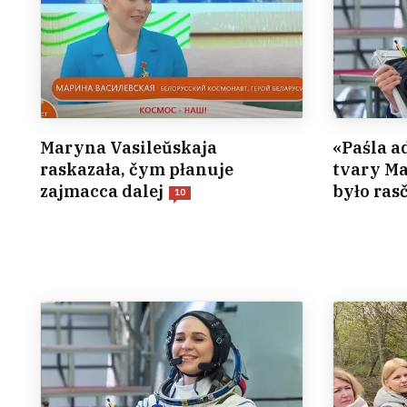
Maryna Vasileŭskaja
«Paśla 
raskazała, čym płanuje
tvary Ma
zajmacca dalej
było ras
10