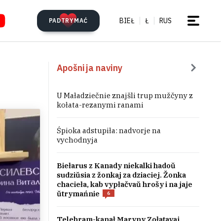
BIEŁ
Ł
RUS
PADTRYMAĆ
Apošnija naviny
U Maładziečnie znajšli trup mužčyny z
kołata-rezanymi ranami
Śpioka adstupiła: nadvorje na
vychodnyja
Biełarus z Kanady niekalki hadoŭ
sudziŭsia z žonkaj za dziaciej. Žonka
chacieła, kab vypłačvaŭ hrošy i na jaje
ŭtrymańnie
6
Telehram-kanał Maryny Zołatavaj