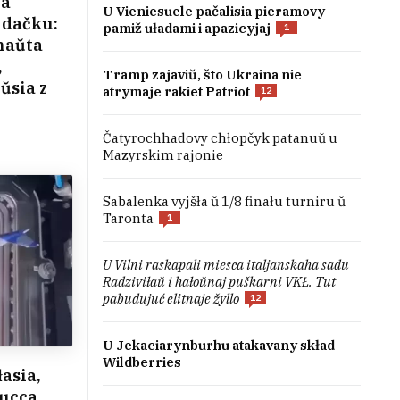
na
U Vieniesuele pačalisia pieramovy
 dačku:
pamiž uładami i apazicyjaj
1
naŭta
,
Tramp zajaviŭ, što Ukraina nie
ŭsia z
atrymaje rakiet Patriot
12
Čatyrochhadovy chłopčyk patanuŭ u
Mazyrskim rajonie
Sabalenka vyjšła ŭ 1/8 finału turniru ŭ
Taronta
1
U Vilni raskapali miesca italjanskaha sadu
Radziviłaŭ i hałoŭnaj puškarni VKŁ. Tut
pabudujuć elitnaje žyllo
12
U Jekaciarynburhu atakavany skład
Wildberries
asia,
jucca