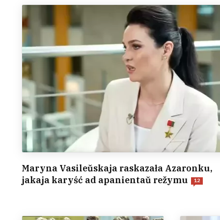
Maryna Vasileŭskaja raskazała Azaronku,
jakaja karyść ad apanientaŭ režymu
12