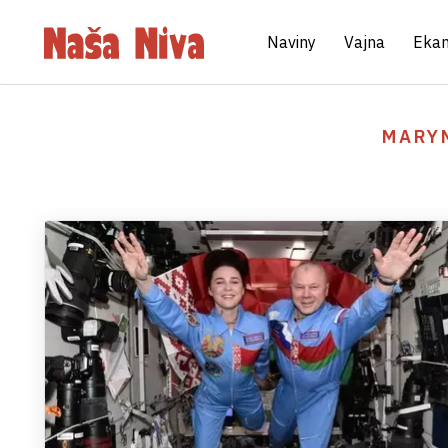
Naviny
Vajna
Eka
MARY