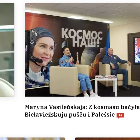
Maryna Vasileŭskaja: Z kosmasu bačyła
Biełaviežskuju pušču i Paleśsie
14