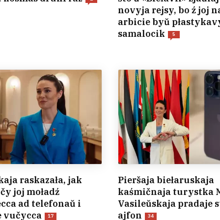
novyja rejsy, bo ź joj n
arbicie byŭ płastykav
samalocik
5
kaja raskazała, jak
Pieršaja biełaruskaja
čy joj moładź
kaśmičnaja turystka
cca ad telefonaŭ i
Vasileŭskaja pradaje s
e vučycca
ajfon
17
34