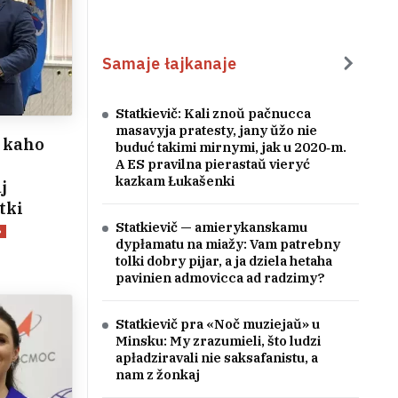
Samaje łajkanaje
Statkievič: Kali znoŭ pačnucca
masavyja pratesty, jany ŭžo nie
u kaho
buduć takimi mirnymi, jak u 2020‑m.
A ES pravilna pierastaŭ vieryć
kazkam Łukašenki
j
tki
Statkievič — amierykanskamu
6
dypłamatu na miažy: Vam patrebny
tolki dobry pijar, a ja dziela hetaha
pavinien admovicca ad radzimy?
Statkievič pra «Noč muziejaŭ» u
Minsku: My zrazumieli, što ludzi
apładziravali nie saksafanistu, a
nam z žonkaj