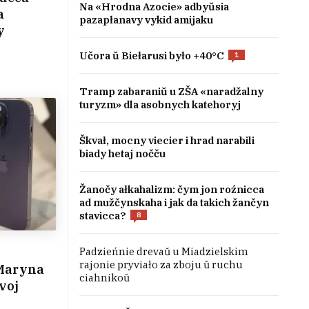
Na «Hrodna Azocie» adbyŭsia
a
pazapłanavy vykid amijaku
y
Učora ŭ Biełarusi było +40°C
1
Tramp zabaraniŭ u ZŠA «naradžalny
turyzm» dla asobnych katehoryj
Škvał, mocny viecier i hrad narabili
biady hetaj nočču
Žanočy ałkahalizm: čym jon roźnicca
ad mužčynskaha i jak da takich žančyn
stavicca?
8
Padzieńnie drevaŭ u Miadzielskim
rajonie pryviało za zboju ŭ ruchu
 Maryna
ciahnikoŭ
voj