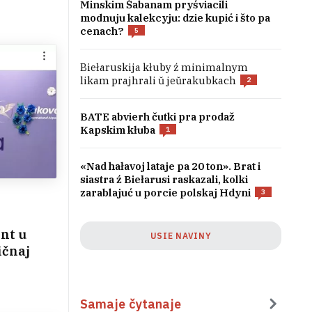
Minskim Šabanam pryśviacili
modnuju kalekcyju: dzie kupić i što pa
cenach?
5
Biełaruskija kłuby ź minimalnym
likam prajhrali ŭ jeŭrakubkach
2
BATE abvierh čutki pra prodaž
Kapskim kłuba
1
«Nad hałavoj lataje pa 20 ton». Brat i
siastra ź Biełarusi raskazali, kolki
zarablajuć u porcie polskaj Hdyni
3
ŭnt u
USIE NAVINY
ičnaj
Samaje čytanaje