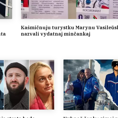
Kaśmičnuju turystku Marynu Vasileŭs
ŭta
nazvali vydatnaj minčankaj