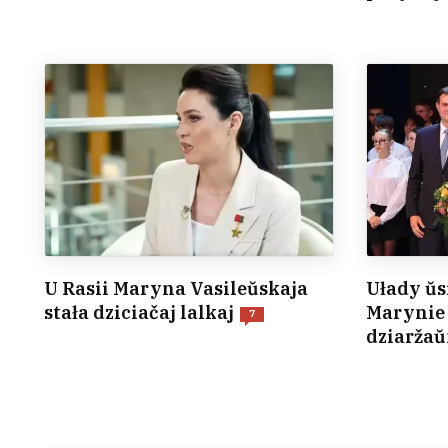
U Rasii Maryna Vasileŭskaja
Ułady ŭs
stała dziciačaj lalkaj
Marynie 
7
dziaržaŭ