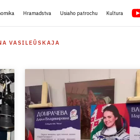
nomika
Hramadstva
Usiaho patrochu
Kultura
NA VASILEŬSKAJA