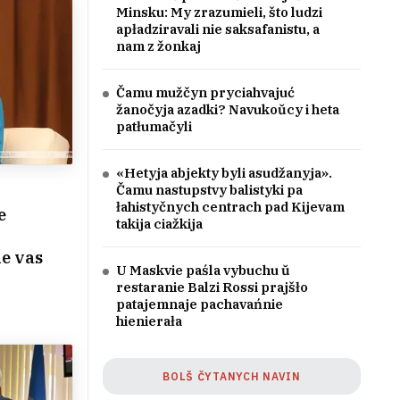
Minsku: My zrazumieli, što ludzi
apładziravali nie saksafanistu, a
nam z žonkaj
Čamu mužčyn pryciahvajuć
žanočyja azadki? Navukoŭcy i heta
patłumačyli
«Hetyja abjekty byli asudžanyja».
Čamu nastupstvy balistyki pa
łahistyčnych centrach pad Kijevam
e
takija ciažkija
e vas
U Maskvie paśla vybuchu ŭ
restaranie Balzi Rossi prajšło
patajemnaje pachavańnie
hienierała
BOLŠ ČYTANYCH NAVIN