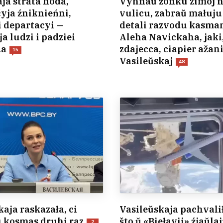
ja strata hoda,
Vyhnaŭ žonku zimoj 
yja źniknieńni,
vulicu, zabraŭ małuju
i departacyi —
detali razvodu kasma
a ludzi i padziei
Aleha Navickaha, jaki
da
zdajecca, ciapier ažani
15
Vasileŭskaj
48
kaja raskazała, ci
Vasileŭskaja pachvalił
u kosmas druhi raz
što ŭ «Biełavii» źjaŭla
2