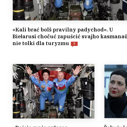
«Kali brać bolš pravilny padychod». U
Biełarusi chočuć zapuścić svajho kasmana
nie tolki dla turyzmu
3