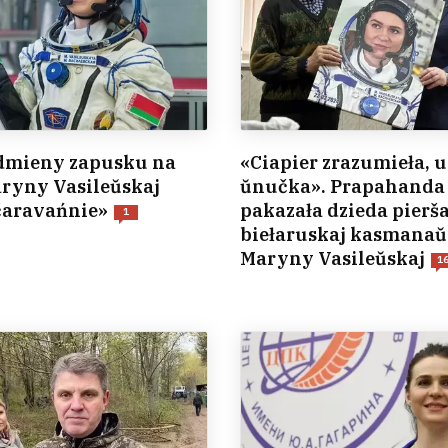
admieny zapusku na
«Ciapier zrazumieła, 
ryny Vasileŭskaj
ŭnučka». Prapahanda
čaravańnie»
pakazała dzieda pierša
1
biełaruskaj kasmanaŭ
Maryny Vasileŭskaj
1