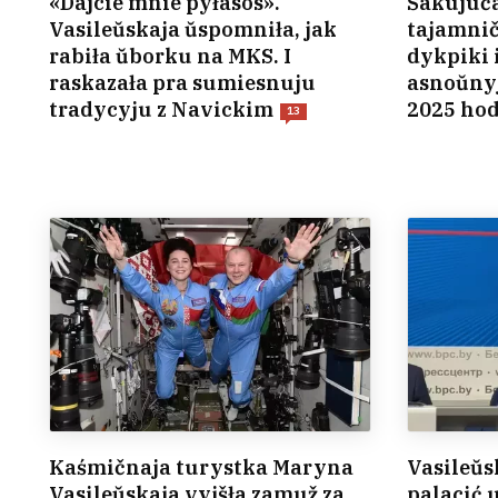
«Dajcie mnie pyłasos».
Šakujuča
Vasileŭskaja ŭspomniła, jak
tajamnič
rabiła ŭborku na MKS. I
dykpiki 
raskazała pra sumiesnuju
asnoŭnyj
tradycyju z Navickim
2025 ho
13
Kaśmičnaja turystka Maryna
Vasileŭs
Vasileŭskaja vyjšła zamuž za
palacić 