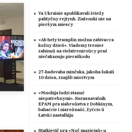
Va Ukrainie apublikavali śviežy
palityčny rejtynh. Zialenski nie na
pieršym miescy
«Ab hety tramplin možna zabivacca
kožny dzień». Viadomy trenier
zahinuŭ na viełatreniroŭcy praź
niečakanuju pieraškodu
27‑hadovaha minčuka, jakoha šukali
10 dzion, znajšli miortvym
«Mnohija ludzi stanuć
niepatrebnymi». Suzasnavalnik
EPAM pra siabroŭstva z Dobkinym,
bahaćcie i niaroŭnaść, žyćcio ŭ
Łatvii i nastalhiju
Statkievič pra «Noč muziejaŭ» u