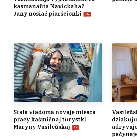
kasmanaŭta Navickaha?
Jany nosiać piarścionki
25
Stała viadoma novaje miesca
Vasileŭs
pracy kaśmičnaj turystki
dziakuju
Maryny Vasileŭskaj
adryvaje
12
pačynaj