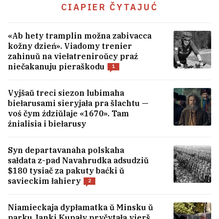
CIAPIER ČYTAJUĆ
«Ab hety tramplin možna zabivacca
kožny dzień». Viadomy trenier
zahinuŭ na viełatreniroŭcy praź
niečakanuju pieraškodu
1
Vyjšaŭ treci siezon lubimaha
biełarusami sieryjała pra šlachtu —
voś čym ździŭlaje «1670». Tam
źnialisia i biełarusy
Syn departavanaha polskaha
sałdata z-pad Navahrudka adsudziŭ
«Nie abaviazanyja». Strachavaja
$180 tysiač za pakuty baćki ŭ
kampanija admoviła biełarusu ŭ
savieckim łahiery
2
padaŭžeńni polisa paśla bujnoj vypłaty
5
Niamieckaja dypłamatka ŭ Minsku ŭ
parku Janki Kupały pryčytała vierš