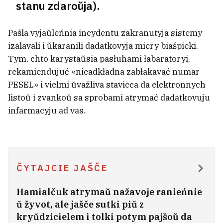
stanu zdaroŭja).
U Mazyry prosta piekła. Tam užo
+35°C
Paśla vyjaŭleńnia incydentu zakranutyja sistemy
izalavali i ŭkaranili dadatkovyja miery biaśpieki.
Tym, chto karystaŭsia pasłuhami łabaratoryi,
rekamiendujuć «nieadkładna zabłakavać numar
PESEL» i vielmi ŭvažliva stavicca da elektronnych
listoŭ i zvankoŭ sa sprobami atrymać dadatkovuju
infarmacyju ad vas.
ČYTAJCIE JAŠČE
Hamialčuk atrymaŭ nažavoje ranieńnie
ŭ žyvot, ale jašče sutki piŭ z
U rasijskim sudzie biełarus niecenzurna
kryŭdzicielem i tolki potym pajšoŭ da
nazvaŭ supracoŭnika FSB «tupym,