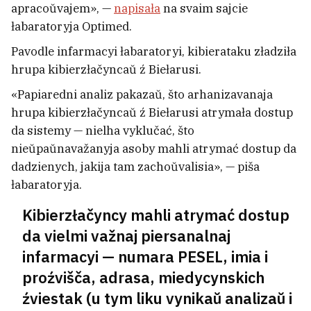
apracoŭvajem», —
napisała
na svaim sajcie
Statkievič pra «Noč muziejaŭ» u
łabaratoryja Optimed.
Minsku: My zrazumieli, što ludzi
Pavodle infarmacyi łabaratoryi, kibierataku zładziła
apładziravali nie saksafanistu, a
hrupa kibierzłačyncaŭ ź Biełarusi.
nam z žonkaj
22
«Papiaredni analiz pakazaŭ, što arhanizavanaja
hrupa kibierzłačyncaŭ ź Biełarusi atrymała dostup
da sistemy — nielha vyklučać, što
nieŭpaŭnavažanyja asoby mahli atrymać dostup da
dadzienych, jakija tam zachoŭvalisia», — piša
łabaratoryja.
Kibierzłačyncy mahli atrymać dostup
da vielmi važnaj piersanalnaj
infarmacyi — numara PESEL, imia i
proźvišča, adrasa, miedycynskich
źviestak (u tym liku vynikaŭ analizaŭ i