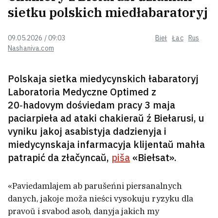
«Ab hety tramplin možna zabivacca
sietku polskich miedłabaratoryj
kožny dzień». Viadomy trenier
zahinuŭ na viełatreniroŭcy praź
09.05.2026 / 09:03
Bieł
Łac
Rus
niečakanuju pieraškodu
1
Nashaniva.com
Vyjšaŭ treci siezon lubimaha
biełarusami sieryjała pra šlachtu —
Polskaja sietka miedycynskich łabaratoryj
voś čym ździŭlaje «1670». Tam
Laboratoria Medyczne Optimed z
źnialisia i biełarusy
20‑hadovym dośviedam pracy 3 maja
paciarpieła ad ataki chakieraŭ ź Biełarusi, u
Syn departavanaha polskaha
vyniku jakoj asabistyja dadzienyja i
sałdata z-pad Navahrudka adsudziŭ
miedycynskaja infarmacyja klijentaŭ mahła
$180 tysiač za pakuty baćki ŭ
savieckim łahiery
2
patrapić da złačyncaŭ,
piša
«Biełsat».
Niamieckaja dypłamatka ŭ Minsku ŭ
«Paviedamlajem ab parušeńni piersanalnych
parku Janki Kupały pryčytała vierš
danych, jakoje moža nieści vysokuju ryzyku dla
biełaruskaha kłasika
2
pravoŭ i svabod asob, danyja jakich my