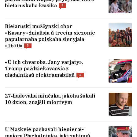
Śpioka. Jak pieražyć i jak pavodzić siabie ŭ
biełaruskaha kłasika
2
takoje nadvorje?
1
Biełaruski mužčynski chor
Čamu mužčyn pryciahvajuć žanočyja
«Kasary» źniaŭsia ŭ trecim siezonie
azadki? Navukoŭcy i heta patłumačyli
37
papularnaha polskaha sieryjała
«1670»
3
Infancina vybačyŭsia za pamyłku, ale
zastaŭsia prezidentam FIFA
«U ich chvaroba. Jany varjaty».
3
Tramp paździekavaŭsia z
uładalnikaŭ elektramabilaŭ
2
USIE NAVINY →
27‑hadovaha minčuka, jakoha šukali
10 dzion, znajšli miortvym
U Maskvie pachavali hienierał-
majora Płachatniuka, jaki zahinuŭ