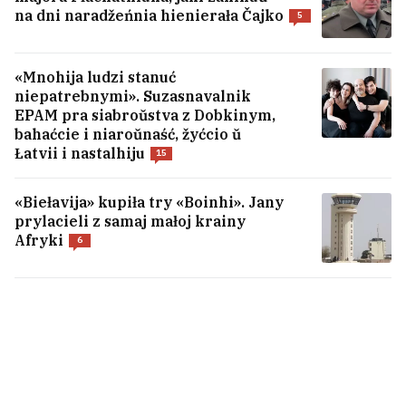
na dni naradžeńnia hienierała Čajko
5
«Mnohija ludzi stanuć
niepatrebnymi». Suzasnavalnik
EPAM pra siabroŭstva z Dobkinym,
bahaćcie i niaroŭnaść, žyćcio ŭ
Łatvii i nastalhiju
15
«Biełavija» kupiła try «Boinhi». Jany
prylacieli z samaj małoj krainy
Afryki
6