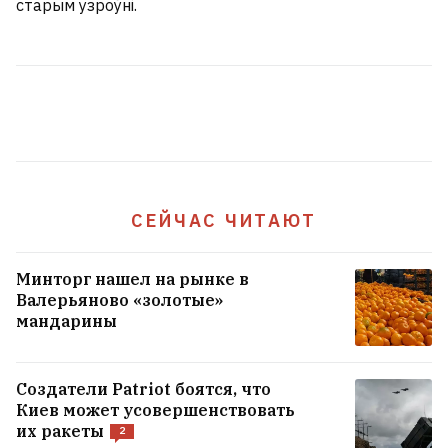
старым узроўні.
Россияне сбросили три авиабомбы на
Сумы — в городе значительные
разрушения, ранены 14 человек
1
В Беларуси КГБ задержал российского
бизнесмена, которого в России
разыскивали за поставки
СЕЙЧАС ЧИТАЮТ
некачественной тушенки для армии
Минторг нашел на рынке в
Валерьяново «золотые»
ВСЕ НОВОСТИ →
мандарины
Создатели Patriot боятся, что
Киев может усовершенствовать
их ракеты
2