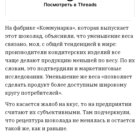
замуж — кто стал избранником?
5
Посмотреть в Threads
На фабрике «Коммунарка», которая выпускает
этот шоколад, объяснили, что уменьшение веса
связано, мол, с общей тенденцией в мире:
производители кондитерских изделий все
чаще делают продукцию меньшей по весу. По их
словам, это подтвердили и маркетинговые
исследования. Уменьшение же веса «позволяет
сделать продукт более доступным широкому
кругу потребителей».
Что касается жалоб на вкус, то на предприятии
считают их субъективными. Там подчеркнули,
«Байсол» предупреждает о фейковом
что рецептура шоколада не менялась и остается
боте, который выдает себя за службу
такой же, как и раньше.
эвакуации