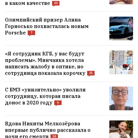
в каком качестве
22
Олимпийский призер Алина
Горносько похвасталась новым
Porsche
7
«Я сотрудник КГБ, у вас будут
проблемы». Минчанка хотела
написать жалобу в оптике, но
сотрудница показала корочку
21
С БМЗ «унизительно» уволили
сотрудницу, которая писала
донос в 2020 году
6
Вдова Никиты Мелкозёрова
впервые публично рассказала о
ночи его смерти
18