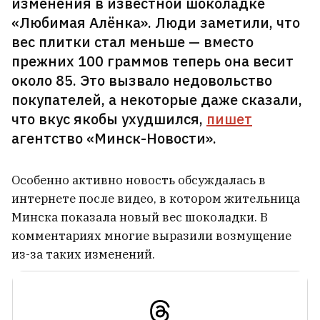
изменения в известной шоколадке
обязанности секретаря
«Любимая Алёнка». Люди заметили, что
Координационного совета. Теперь
вес плитки стал меньше — вместо
будет делегатом
9
прежних 100 граммов теперь она весит
около 85. Это вызвало недовольство
покупателей, а некоторые даже сказали,
что вкус якобы ухудшился,
пишет
агентство «Минск-Новости».
Особенно активно новость обсуждалась в
интернете после видео, в котором жительница
Минска показала новый вес шоколадки. В
комментариях многие выразили возмущение
из-за таких изменений.
Актриса Марта Голубева вышла