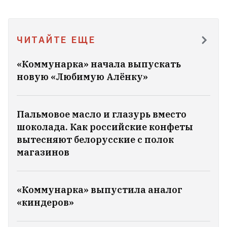
«Начал меня душить». Минчане
подрались под офисом застройщика из-
за очереди
ЧИТАЙТЕ ЕЩЕ
8
«Коммунарка» начала выпускать
Марк Цукерберг и бывший чемпион UFC
новую «Любимую Алёнку»
в легчайшем весе Мераб Двалишвили
провели бой в открытом море
5
Пальмовое масло и глазурь вместо
шоколада. Как российские конфеты
«Мопеды» уходят в прошлое: Россия
вытесняют белорусские с полок
делает «шахеды» реактивными. Чем это
магазинов
угрожает Украине
6
93‑летний президент Камеруна
«Коммунарка» выпустила аналог
больше двух месяцев не
«киндеров»
появляется в стране
5