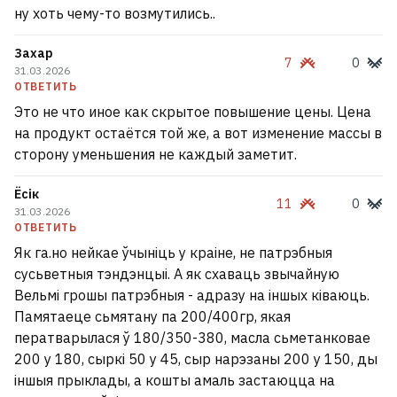
ну хоть чему-то возмутились..
Захар
7
0
31.03.2026
ОТВЕТИТЬ
Это не что иное как скрытое повышение цены. Цена
на продукт остаётся той же, а вот изменение массы в
сторону уменьшения не каждый заметит.
Ёсік
11
0
31.03.2026
ОТВЕТИТЬ
«У нас нет их координат, и это главная
Як га.но нейкае ўчыніць у краіне, не патрэбныя
сложность операции». Как идет поиск
сусьветныя тэндэнцыі. А як схаваць звычайную
пропавших в горах Кыргызстана
Вельмі грошы патрэбныя - адразу на іншых ківаюць.
белорусов и литовца
Памятаеце сьмятану па 200/400гр, якая
ператварылася ў 180/350-380, масла сьметанковае
200 у 180, сыркі 50 у 45, сыр нарэзаны 200 у 150, ды
Роман о разводе, который многое может
іншыя прыклады, а кошты амаль застаюцца на
сказать о современных женщинах