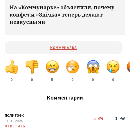
На «Коммунарке» объяснили, почему
конфеты «Знічка» теперь делают
невкусными
КОММУНАРКА
0
0
5
0
0
0
Комментарии
Как белоруска с четырьмя детьми
стала профессором во Флориде
17
политзек
5
1
31.03.2026
ОТВЕТИТЬ