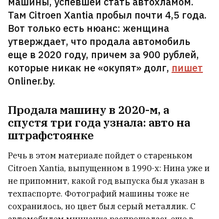
машины, успевшей стать автохламом.
Там Citroen Xantia пробыл почти 4,5 года.
Соучредитель бюро Zrobim
Вот только есть нюанс: женщина
architects, живущий в США,
продает свою долю в бизнесе
утверждает, что продала автомобиль
еще в 2020 году, причем за 900 рублей,
которые никак не «окупят» долг,
пишет
Помните милых диких лошадей
Onliner.by.
на остановке в Воложинском
районе? Их там уже нет
Продала машину в 2020-м, а
спустя три года узнала: авто на
Лукашенко упрекнул Топузидиса
штрафстоянке
за хамон в магазинах и велел
проверить все торговые сети
6
Речь в этом материале пойдет о стареньком
Citroen Xantia, выпущенном в 1990-х: Нина уже и
На «Беларуськалии» погиб
не припомнит, какой год выпуска был указан в
29‑летний рабочий
техпаспорте. Фотографий машины тоже не
сохранилось, но цвет был серый металлик. С