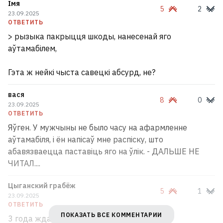
Імя
5
2
23.09.2025
ОТВЕТИТЬ
> рызыка пакрыцця шкоды, нанесенай яго
аўтамабілем,
Гэта ж нейкі чыста савецкі абсурд, не?
вася
8
0
23.09.2025
ОТВЕТИТЬ
Яўген. У мужчыны не было часу на афармленне
аўтамабіля, і ён напісаў мне распіску, што
абавязваецца паставіць яго на ўлік. - ДАЛЬШЕ НЕ
ЧИТАЛ....
Цыганский грабёж
5
1
23.09.2025
ОТВЕТИТЬ
ПОКАЗАТЬ ВСЕ КОММЕНТАРИИ
3 года ждали пока накапают денюжки