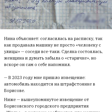
силу. Бывший калиновец Кусь рассказал
о том, как вернул внутреннее равновесие
13
Трамп заявил, что Украина не получит
ракет Patriot
14
Нина объясняет: согласилась на расписку, так
как продавала машину не просто «человеку с
В Екатеринбурге атакован склад
улицы» — соседи все-таки. Сделка состоялась,
Wildberries
женщина и думать забыла о «старичке», но
вскоре он сам о себе напомнил.
На «Гродно Азоте» произошел
— В 2023 году мне пришло извещение:
внеплановый выброс аммиака
автомобиль находится на штрафстоянке в
Борисове.
Ниже — вышеупомянутое извещение от
Борисовского городского предприятия