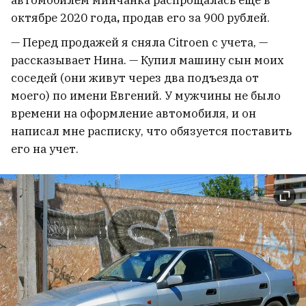
автомобилем минчанка распрощалась еще в
октябре 2020 года
,
продав его за 900 рублей.
— Перед продажей я сняла Citroen с учета, —
рассказывает Нина. — Купил машину сын моих
соседей (они живут через два подъезда от
моего) по имени Евгений. У мужчины не было
времени на оформление автомобиля, и он
написал мне расписку, что обязуется поставить
его на учет.
Тихановская призвала белорусов
в эмиграции быть более
активными, а не надеяться на
кабинеты
54