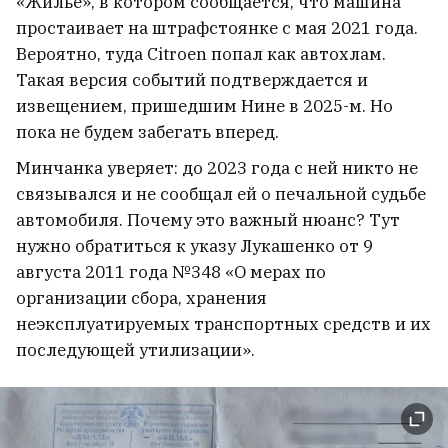
«Жилье», в котором сообщается, что машина
простаивает на штрафстоянке с мая 2021 года.
Вероятно, туда Citroen попал как автохлам.
Такая версия событий подтверждается и
извещением, пришедшим Нине в 2025-м. Но
пока не будем забегать вперед.
Минчанка уверяет: до 2023 года с ней никто не
связывался и не сообщал ей о печальной судьбе
автомобиля. Почему это важный нюанс? Тут
Вчера в Беларуси было +40°C
1
нужно обратиться к указу Лукашенко от 9
августа 2011 года №348 «О мерах по
организации сбора, хранения
неэксплуатируемых транспортных средств и их
последующей утилизации».