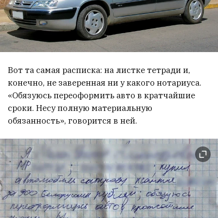
Вот та самая расписка: на листке тетради и,
конечно, не заверенная ни у какого нотариуса.
«Обязуюсь переоформить авто в кратчайшие
сроки. Несу полную материальную
обязанность», говорится в ней.
В Венесуэле начались переговоры между
властями и оппозицией
1
«Я стал счастливым». Работа на стройке
приносит хорошие деньги, а
общественная активность — моральную