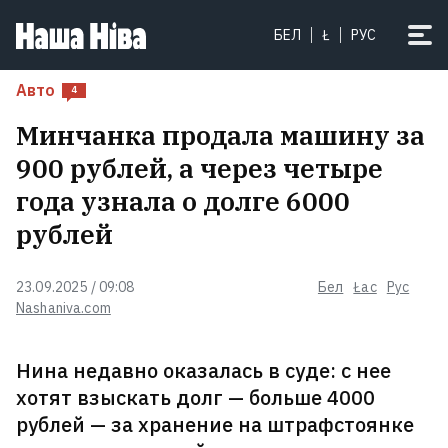
Бабарико займется бизнесом —
БЕЛ
Ł
РУС
уже открыл компанию в Германии
20
Авто
4
Минчанка продала машину за
900 рублей, а через четыре
года узнала о долге 6000
рублей
23.09.2025 / 09:08
Бел
Łac
Рус
Nashaniva.com
Нина недавно оказалась в суде: с нее
Белорусскому активисту,
хотят взыскать долг — больше 4000
живущему в Украине, запретили
въезд в Польшу на 10 лет
2
рублей — за хранение на штрафстоянке