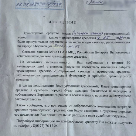
Трамп запретил в США «родильный
туризм» для отдельных категорий
1
Шквал, сильный ветер и град натворили
бед этой ночью
Минским Шабанам посвятили модную
коллекцию: где купить и что по ценам?
5
Женский алкоголизм: чем он отличается
от мужского и как к таким женщинам