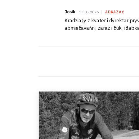
Josik
13.05.2026
ADKAZAĆ
Kradziažy z kvater i dyrektar pry
abmiežavańni, zaraz i žuk, i žabka