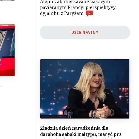
Alejnik abmierkavaŭ z časovym
pavieranym Francyi pierśpiektyvy
dyjałohu z Paryžam
5
USIE NAVINY
y
Zładziła dzień naradžeńnia dla
darahoha sabaki maltypu, maryć pra