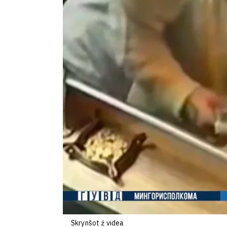
Skrynšot ź videa