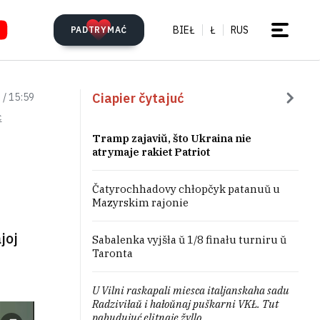
BIEŁ
Ł
RUS
PADTRYMAĆ
Ciapier čytajuć
 / 15:59
c
Tramp zajaviŭ, što Ukraina nie
atrymaje rakiet Patriot
Čatyrochhadovy chłopčyk patanuŭ u
Mazyrskim rajonie
joj
Sabalenka vyjšła ŭ 1/8 finału turniru ŭ
Taronta
U Vilni raskapali miesca italjanskaha sadu
Radziviłaŭ i hałoŭnaj puškarni VKŁ. Tut
pabudujuć elitnaje žyllo