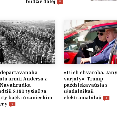
budzie dalej
5
 departavanaha
«U ich chvaroba. Jan
ata armii Andersa z-
varjaty». Tramp
 Navahrudka
paździekavaŭsia z
dziŭ $180 tysiač za
uładalnikaŭ
ty baćki ŭ savieckim
elektramabilaŭ
4
ery
7