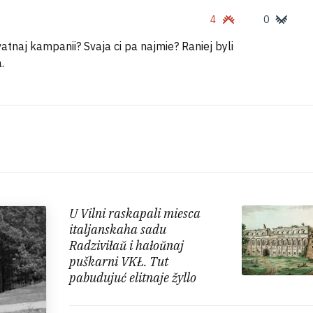
4
0
vatnaj kampanii? Svaja ci pa najmie? Raniej byli
.
U Vilni raskapali miesca
italjanskaha sadu
Radziviłaŭ i hałoŭnaj
puškarni VKŁ. Tut
pabudujuć elitnaje žyllo