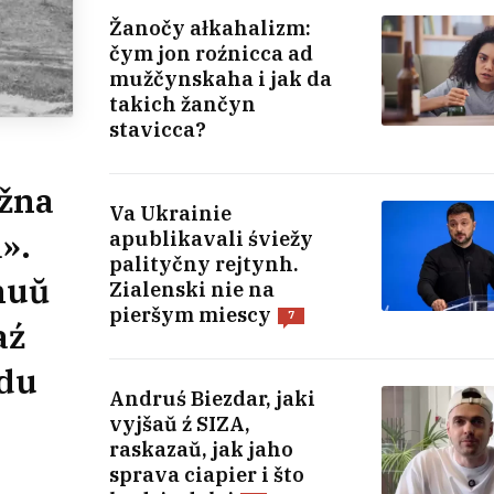
Žanočy ałkahalizm:
čym jon roźnicca ad
mužčynskaha i jak da
takich žančyn
stavicca?
ožna
Va Ukrainie
».
apublikavali śviežy
palityčny rejtynh.
nuŭ
Zialenski nie na
pieršym miescy
7
aź
odu
Andruś Biezdar, jaki
vyjšaŭ ź SIZA,
raskazaŭ, jak jaho
sprava ciapier i što