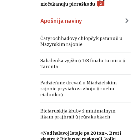
niečakanuju pieraškodu
2
Apošnija naviny
Čatyrochhadovy chłopčyk patanuŭ u
Mazyrskim rajonie
Sabalenka vyjšła ŭ 1/8 finału turniru ŭ
Taronta
Padzieńnie drevaŭ u Miadzielskim
rajonie pryviało za zboju ŭ ruchu
ciahnikoŭ
Biełaruskija kłuby ź minimalnym
likam prajhrali ŭ jeŭrakubkach
«Nad hałavoj lataje pa 20 ton». Brat i
siastra ź Biełarusi raskazali, kolki