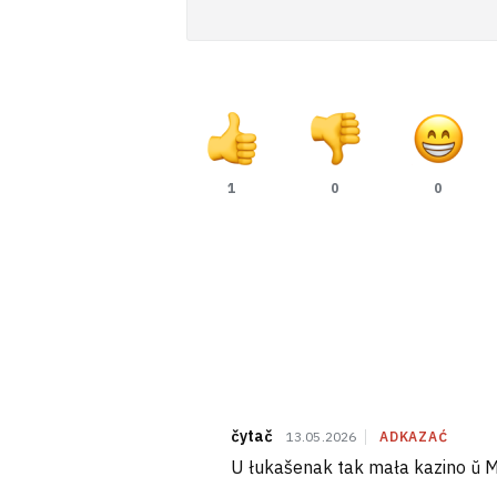
1
0
0
čytač
13.05.2026
ADKAZAĆ
U łukašenak tak mała kazino ŭ Mi