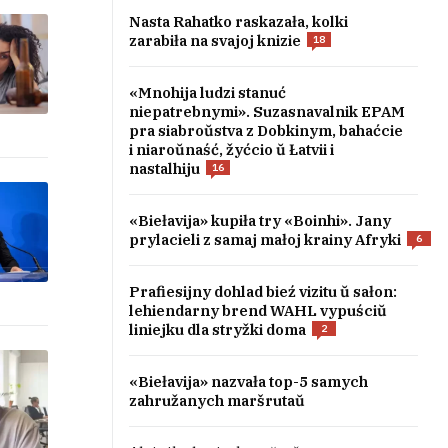
Nasta Rahatko raskazała, kolki
zarabiła na svajoj knizie
18
«Mnohija ludzi stanuć
niepatrebnymi». Suzasnavalnik EPAM
pra siabroŭstva z Dobkinym, bahaćcie
i niaroŭnaść, žyćcio ŭ Łatvii i
nastalhiju
16
«Biełavija» kupiła try «Boinhi». Jany
prylacieli z samaj małoj krainy Afryki
6
Prafiesijny dohlad bieź vizitu ŭ sałon:
lehiendarny brend WAHL vypuściŭ
liniejku dla stryžki doma
2
«Biełavija» nazvała top-5 samych
zahružanych maršrutaŭ