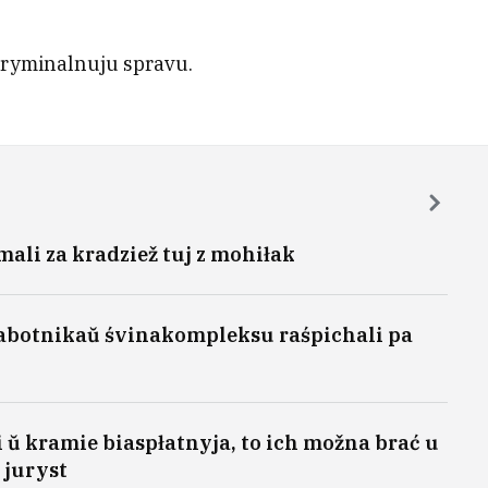
 kryminalnuju spravu.
ali za kradziež tuj z mohiłak
rabotnikaŭ śvinakompleksu raśpichali pa
 ŭ kramie biaspłatnyja, to ich možna brać u
 juryst