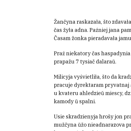
Žančyna raskazała, što zdavała 
čas žyła adna. Paźniej jana pam
Časam žonka pieradavała jamu
Praź niekatory čas haspadynia 
prapažu 7 tysiač dalaraŭ.
Milicyja vyśvietliła, što da kr
pracuje dyrektaram pryvatnaj 
u kvateru ahledzieŭ miescy, dzie
kamody ŭ spalni.
Usie skradzienyja hrošy jon pra
mužčyna ŭžo nieadnarazova pr