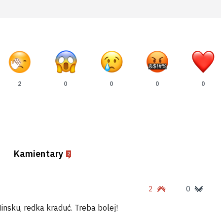
2
0
0
0
0
Kamientary
2
2
0
nsku, redka kraduć. Treba bolej!