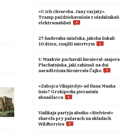
«U ich chvaroba. Jany varjaty».
Tramp paździekavaŭsia z uładalnikaŭ
elektramabilaŭ
4
27‑hadovaha minčuka, jakoha šukali
10 dzion, znajšli miortvym
1
U Maskvie pachavali hienierał-majora
Płachatniuka, jaki zahinuŭ na dni
naradžeńnia hienierała Čajko
7
«Zabojca Vikipiedyi» ad Iłana Maska
ŭsio? Grokipedia pierastała
abnaŭlacca
3
Vialikaja partyja abutku «Biełviest»
zhareła pry pažarach na składach
Wildberries
5