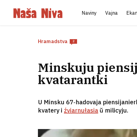
Naviny
Vajna
Eka
Hramadstva
2
Minskuju piensi
kvatarantki
U Minsku 67‑hadovaja piensijanierk
kvatery i
źviarnułasia
ŭ milicyju.