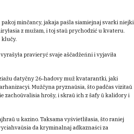
pakoj minčancy, jakaja paśla siamiejnaj svarki niejki
iryłasia z mužam, i toj staŭ prychodzić u kvateru.
 klučy.
vyrašyła pravieryć svaje aščadžeńni i vyjaviła
adziažu datyčny 26‑hadovy muž kvatarantki, jaki
arhanizacyi. Mužčyna pryznaŭsia, što padčas vizitaŭ
 zachoŭvalisia hrošy, i skraŭ ich z šafy ŭ kalidory i
jhraŭ u kazino. Taksama vyśvietliłasia, što raniej
yciahvaŭsia da kryminalnaj adkaznaści za