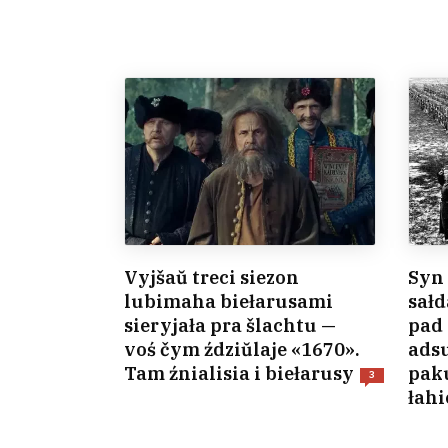
Vyjšaŭ treci siezon
Syn
lubimaha biełarusami
sałd
sieryjała pra šlachtu —
pad
voś čym ździŭlaje «1670».
adsu
Tam źnialisia i biełarusy
paku
3
łahi