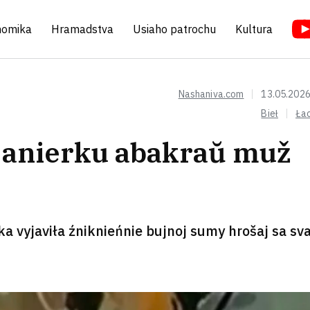
nomika
Hramadstva
Usiaho patrochu
Kultura
Nashaniva.com
13.05.2026
Bieł
Ła
janierku abakraŭ muž
a vyjaviła źniknieńnie bujnoj sumy hrošaj sa sva