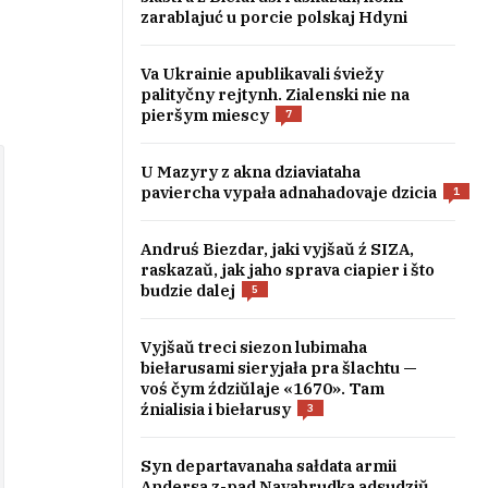
zarablajuć u porcie polskaj Hdyni
Va Ukrainie apublikavali śviežy
palityčny rejtynh. Zialenski nie na
pieršym miescy
7
U Mazyry z akna dziaviataha
paviercha vypała adnahadovaje dzicia
1
Andruś Biezdar, jaki vyjšaŭ ź SIZA,
raskazaŭ, jak jaho sprava ciapier i što
budzie dalej
5
Vyjšaŭ treci siezon lubimaha
biełarusami sieryjała pra šlachtu —
voś čym ździŭlaje «1670». Tam
źnialisia i biełarusy
3
Syn departavanaha sałdata armii
Andersa z-pad Navahrudka adsudziŭ