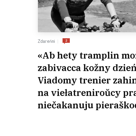
2
Zdareńni
«Ab hety tramplin m
zabivacca kožny dzień
Viadomy trenier zahi
na viełatreniroŭcy pr
niečakanuju pierašk