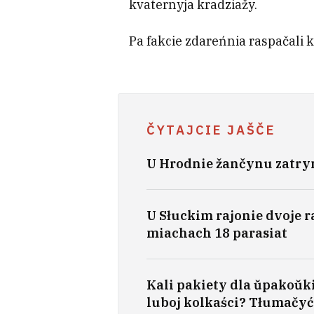
kvaternyja kradziažy.
Pa fakcie zdareńnia raspačali
ČYTAJCIE JAŠČE
U Hrodnie žančynu zatrym
U Słuckim rajonie dvoje 
miachach 18 parasiat
Kali pakiety dla ŭpakoŭki
luboj kolkaści? Tłumačyć