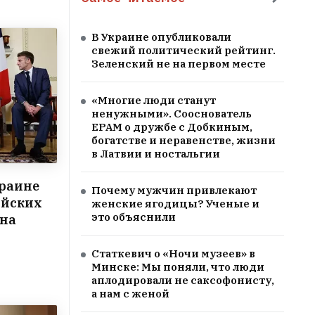
В Украине опубликовали
свежий политический рейтинг.
Зеленский не на первом месте
«Многие люди станут
ненужными». Сооснователь
EPAM о дружбе с Добкиным,
богатстве и неравенстве, жизни
в Латвии и ностальгии
краине
Почему мужчин привлекают
ийских
женские ягодицы? Ученые и
это объяснили
 на
Статкевич о «Ночи музеев» в
Минске: Мы поняли, что люди
аплодировали не саксофонисту,
а нам с женой