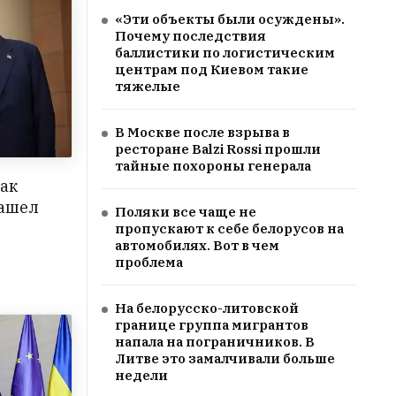
«Эти объекты были осуждены».
Почему последствия
баллистики по логистическим
центрам под Киевом такие
тяжелые
В Москве после взрыва в
ресторане Balzi Rossi прошли
тайные похороны генерала
как
нашел
Поляки все чаще не
пропускают к себе белорусов на
автомобилях. Вот в чем
проблема
На белорусско-литовской
границе группа мигрантов
напала на пограничников. В
Литве это замалчивали больше
недели