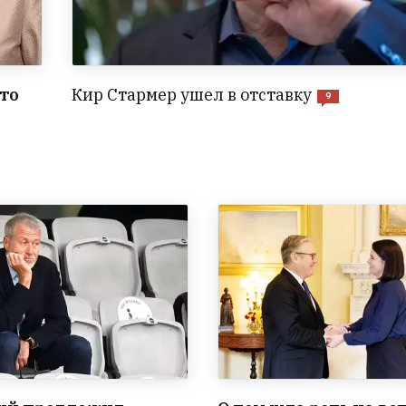
то
Кир Стармер ушел в отставку
9