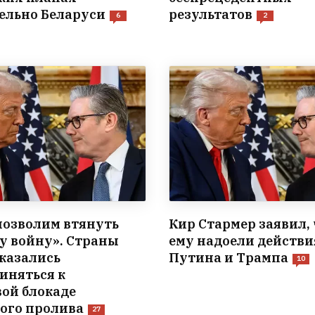
ельно Беларуси
результатов
6
2
позволим втянуть
Кир Стармер заявил, 
ту войну». Страны
ему надоели действи
казались
Путина и Трампа
10
иняться к
ой блокаде
ого пролива
27