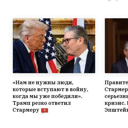
«Нам не нужны люди,
Правите
которые вступают в войну,
Стармер
когда мы уже победили».
серьезн
Трамп резко ответил
кризис. 
Стармеру
Эпштей
9