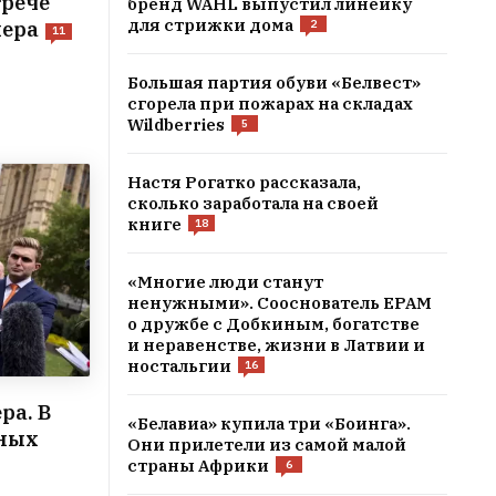
трече
бренд WAHL выпустил линейку
для стрижки дома
2
мера
11
Большая партия обуви «Белвест»
сгорела при пожарах на складах
Wildberries
5
Настя Рогатко рассказала,
сколько заработала на своей
книге
18
«Многие люди станут
ненужными». Сооснователь EPAM
о дружбе с Добкиным, богатстве
и неравенстве, жизни в Латвии и
ностальгии
16
ра. В
«Белавиа» купила три «Боинга».
тных
Они прилетели из самой малой
страны Африки
6