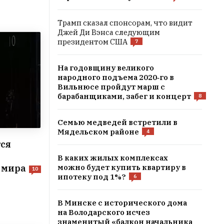
Трамп сказал спонсорам, что видит
Джей Ди Вэнса следующим
президентом США
7
На годовщину великого
народного подъема 2020‑го в
Вильнюсе пройдут марш с
барабанщиками, забег и концерт
8
Семью медведей встретили в
Мядельском районе
4
тся
В каких жилых комплексах
можно будет купить квартиру в
 мира
10
ипотеку под 1%?
6
В Минске с исторического дома
на Володaрского исчез
знаменитый «балкон начальника