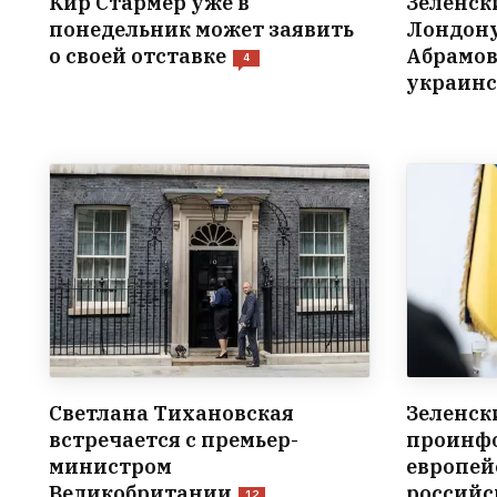
Кир Стармер уже в
Зеленск
понедельник может заявить
Лондону
о своей отставке
Абрамов
4
украинс
Светлана Тихановская
Зеленск
встречается с премьер-
проинф
министром
европей
Великобритании
российс
12