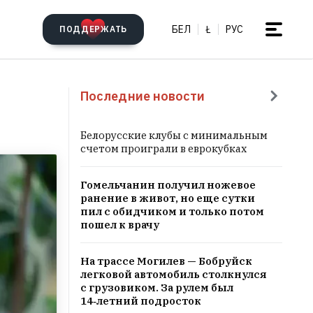
БЕЛ
Ł
РУС
ПОДДЕРЖАТЬ
Последние новости
Белорусские клубы с минимальным
счетом проиграли в еврокубках
Гомельчанин получил ножевое
ранение в живот, но еще сутки
пил с обидчиком и только потом
пошел к врачу
На трассе Могилев — Бобруйск
легковой автомобиль столкнулся
с грузовиком. За рулем был
14‑летний подросток