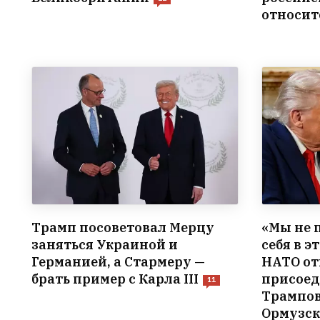
относит
Трамп посоветовал Мерцу
«Мы не 
заняться Украиной и
себя в э
Германией, а Стармеру —
НАТО от
брать пример с Карла III
присоед
11
Трампов
Ормузск