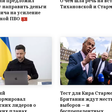
ий предложил
О чем шла речь на вс
 направить деньги
Тихановской и Стар
ича на усиление
кой ПВО
1
ий
Тест для Кира Старме
ормировал
Британии ждут мес
ских лидеров о
выборов — и
ких планах
беспрецедентных