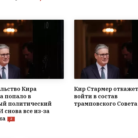
льство Кира
Кир Стармер откаже
а попало в
войти в состав
ый политический
трамповского Совета
И снова все из-за
на
2