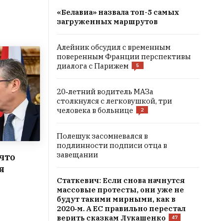
«Белавиа» назвала топ-5 самых
загруженных маршрутов
Алейник обсудил с временным
поверенным Франции перспективы
диалога с Парижем
5
20‑летний водитель МАЗа
столкнулся с легковушкой, три
человека в больнице
2
Полешук засомневался в
подлинности подписи отца в
завещании
что
я
Статкевич: Если снова начнутся
массовые протесты, они уже не
будут такими мирными, как в
2020‑м. А ЕС правильно перестал
верить сказкам Лукашенко
47