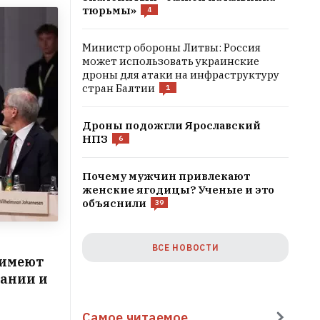
тюрьмы»
4
Министр обороны Литвы: Россия
может использовать украинские
дроны для атаки на инфраструктуру
стран Балтии
1
Дроны подожгли Ярославский
НПЗ
6
Почему мужчин привлекают
женские ягодицы? Ученые и это
объяснили
39
ВСЕ НОВОСТИ
 имеют
Дании и
Самое читаемое