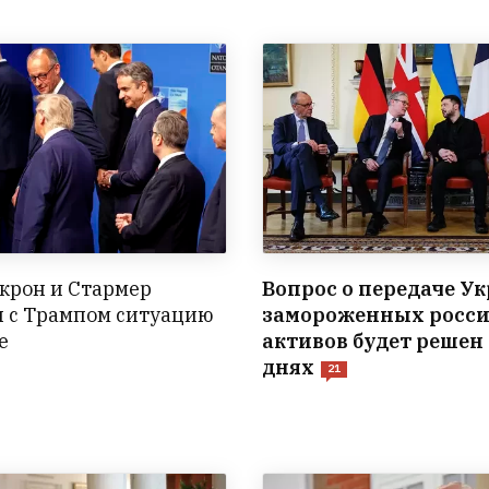
крон и Стармер
Вопрос о передаче У
и с Трампом ситуацию
замороженных росс
е
активов будет решен
днях
21