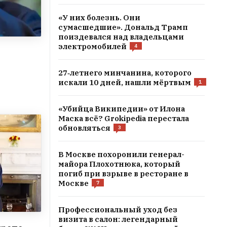
«У них болезнь. Они
сумасшедшие». Дональд Трамп
поиздевался над владельцами
электромобилей
4
27‑летнего минчанина, которого
искали 10 дней, нашли мёртвым
1
«Убийца Википедии» от Илона
Маска всё? Grokipedia перестала
обновляться
3
В Москве похоронили генерал-
майора Плохотнюка, который
погиб при взрыве в ресторане в
Москве
7
Профессиональный уход без
визита в салон: легендарный