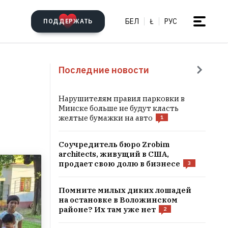
БЕЛ
Ł
РУС
ПОДДЕРЖАТЬ
Последние новости
Нарушителям правил парковки в
Минске больше не будут класть
желтые бумажки на авто
1
Соучредитель бюро Zrobim
architects, живущий в США,
продает свою долю в бизнесе
3
Помните милых диких лошадей
на остановке в Воложинском
районе? Их там уже нет
2