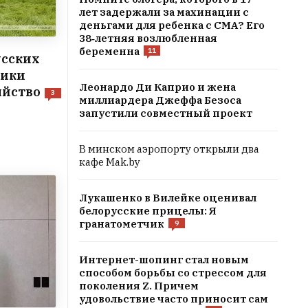
лет задержали за махинации с
деньгами для ребенка с СМА? Его
38‑летняя возлюбленная
беременна
11
усских
ники
Леонардо Ди Каприо и жена
яйство
3
миллиардера Джеффа Безоса
запустили совместный проект
В минском аэропорту открыли два
кафе Mak.by
Лукашенко в Вилейке оценивал
белорусские прицелы: Я
гранатометчик
9
Интернет-шопинг стал новым
способом борьбы со стрессом для
поколения Z. Причем
удовольствие часто приносит сам