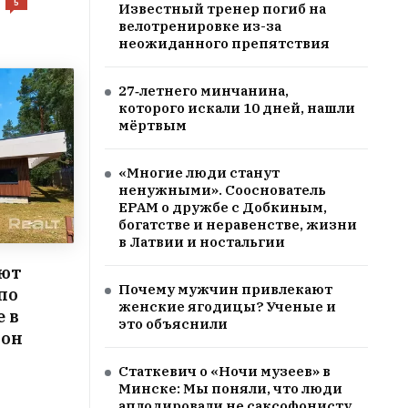
5
Известный тренер погиб на
велотренировке из-за
неожиданного препятствия
27‑летнего минчанина,
которого искали 10 дней, нашли
мёртвым
«Многие люди станут
ненужными». Сооснователь
EPAM о дружбе с Добкиным,
богатстве и неравенстве, жизни
в Латвии и ностальгии
ют
Почему мужчин привлекают
по
женские ягодицы? Ученые и
е в
это объяснили
 он
Статкевич о «Ночи музеев» в
Минске: Мы поняли, что люди
аплодировали не саксофонисту,