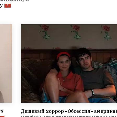
у
2
ей
Дешевый хоррор «Обсессия» америка