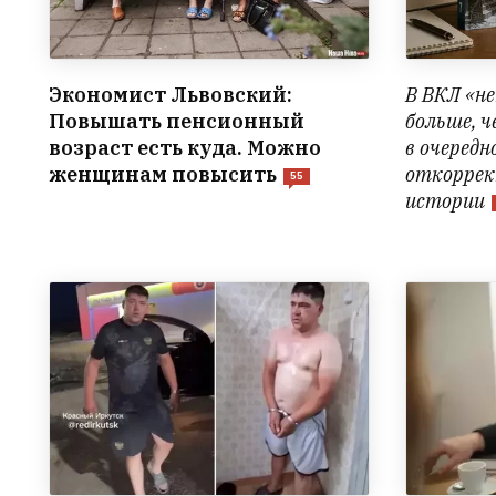
Экономист Львовский:
В ВКЛ «не
Повышать пенсионный
больше, ч
возраст есть куда. Можно
в очередн
женщинам повысить
откоррек
55
истории