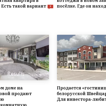
атная квартира в
коттеджи в новом з
 Есть такой вариант
посёлке. Где он нахо
3
ом доме на
Продается «гостиниц
овой продают
белорусской Швейца
ую
Для инвестора-люби
хкомнатную