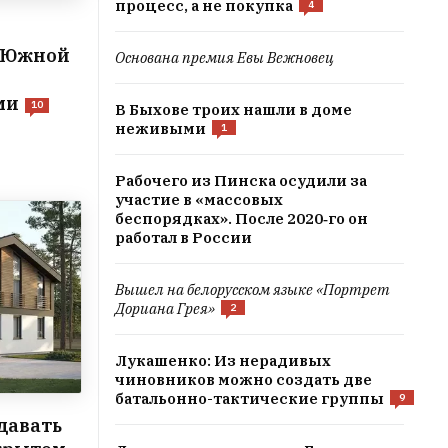
процесс, а не покупка
4
в Южной
Основана премия Евы Вежновец
ми
10
В Быхове троих нашли в доме
неживыми
1
Рабочего из Пинска осудили за
участие в «массовых
беспорядках». После 2020‑го он
работал в России
Вышел на белорусском языке «Портрет
Дориана Грея»
2
Лукашенко: Из нерадивых
чиновников можно создать две
батальонно-тактические группы
9
давать