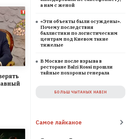
а нам с женой
«Эти объекты были осуждены».
Почему последствия
баллистики по логистическим
центрам под Киевом такие
тяжелые
В Москве после взрыва в
ресторане Balzi Rossi прошли
тайные похороны генерала
верять
лавный
БОЛЬШ ЧЫТАНЫХ НАВІН
Самое лайканое