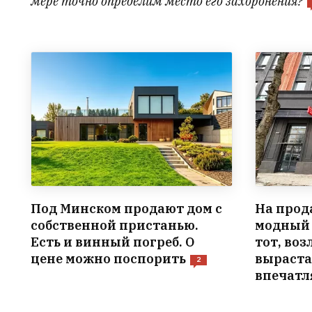
мере точно определим место его захоронения?
Под Минском продают дом с
На прод
собственной пристанью.
модный 
Есть и винный погреб. О
тот, воз
цене можно поспорить
выраста
2
впечатл