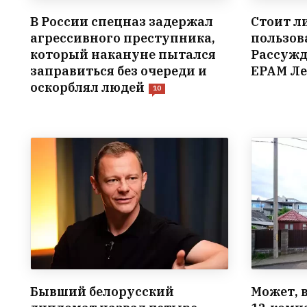
В России спецназ задержал
Стоит л
агрессивного преступника,
пользов
который накануне пытался
Рассужд
заправиться без очереди и
EPAM Ле
оскорблял людей
10
Бывший белорусский
Может, 