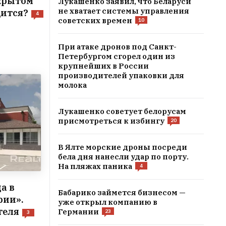
акрытом
Лукашенко заявил, что Беларуси
не хватает системы управления
дится?
4
советских времен
10
При атаке дронов под Санкт-
Петербургом сгорел один из
крупнейших в России
производителей упаковки для
молока
Лукашенко советует белорусам
присмотреться к избингу
20
В Ялте морские дроны посреди
бела дня нанесли удар по порту.
На пляжах паника
4
а в
Бабарико займется бизнесом —
рии».
уже открыл компанию в
теля
Германии
23
3