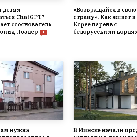
и детям
«Возвращайся в свою
аться ChatGPT?
страну». Как живет 
ает сооснователь
Корее парень с
онид Лознер
белорусскими корня
1
вам нужна
В Минске начали про