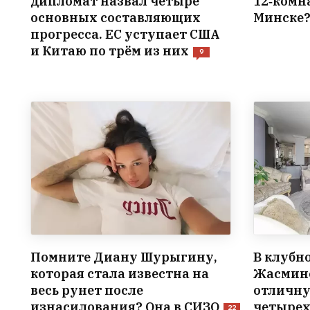
дипломат назвал четыре
12‑комн
основных составляющих
Минске?
прогресса. ЕС уступает США
и Китаю по трём из них
9
Помните Диану Шурыгину,
В клубн
которая стала известна на
Жасмин
весь рунет после
отличн
изнасилования? Она в СИЗО
четыре
22