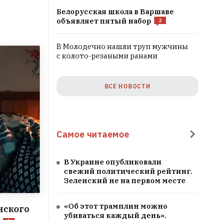
Белорусская школа в Варшаве
объявляет пятый набор
2
В Молодечно нашли труп мужчины
с колото-резаными ранами
ВСЕ НОВОСТИ
Самое читаемое
В Украине опубликовали
свежий политический рейтинг.
Зеленский не на первом месте
«Об этот трамплин можно
нского
убиваться каждый день».