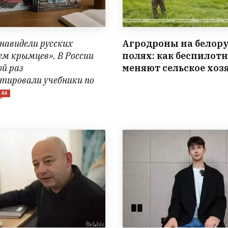
навидели русских
Агродроны на белор
ем крымцев». В России
полях: как беспилот
ой раз
меняют сельское хоз
тировали учебники по
44