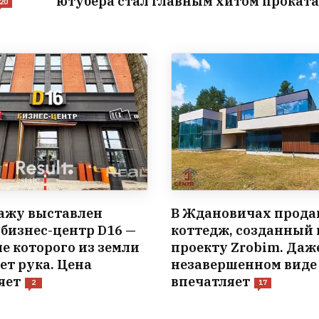
ютубера стал главным хитом проката
20
ажу выставлен
В Ждановичах прода
бизнес-центр D16 —
коттедж, созданный 
ле которого из земли
проекту Zrobim. Даж
ет рука. Цена
незавершенном виде
яет
впечатляет
2
17