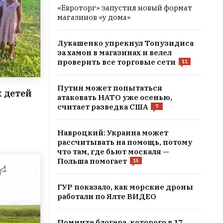
«Евроторг» запустил новый формат
магазинов «у дома»
Лукашенко упрекнул Топузидиса
за хамон в магазинах и велел
проверить все торговые сети
11
Путин может попытаться
 детей
атаковать НАТО уже осенью,
считает разведка США
7
Навроцкий: Украина может
рассчитывать на помощь, потому
что там, где бьют москаля —
Польша помогает
15
ГУР показало, как морские дроны
работали по Ялте ВИДЕО
Помните блогера, которого в 17