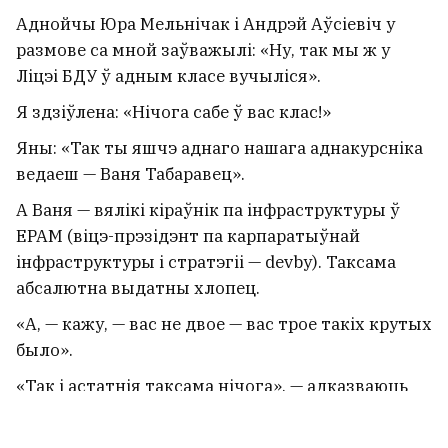
Аднойчы Юра Мельнічак і Андрэй Аўсіевіч у
размове са мной заўважылі: «Ну, так мы ж у
Ліцэі БДУ ў адным класе вучыліся».
Я здзіўлена: «Нічога сабе ў вас клас!»
Яны: «Так ты яшчэ аднаго нашага аднакурсніка
ведаеш — Ваня Табаравец».
А Ваня — вялікі кіраўнік па інфраструктуры ў
EPAM (віцэ-прэзідэнт па карпаратыўнай
інфраструктуры і стратэгіі — devby). Таксама
абсалютна выдатны хлопец.
«А, — кажу, — вас не двое — вас трое такіх крутых
было».
«Так і астатнія таксама нічога», — адказваюць
яны.