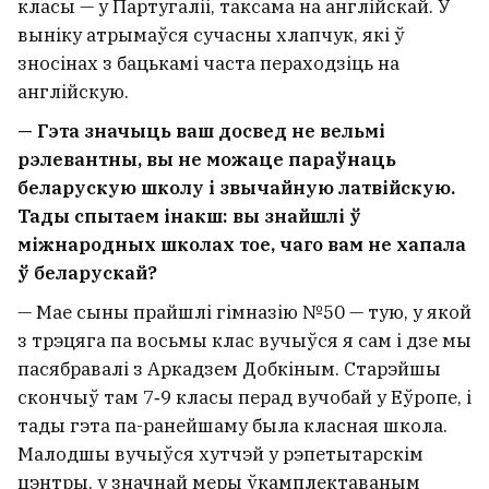
класы — у Партугаліі, таксама на англійскай. У
выніку атрымаўся сучасны хлапчук, які ў
зносінах з бацькамі часта пераходзіць на
англійскую.
— Гэта значыць ваш досвед не вельмі
рэлевантны, вы не можаце параўнаць
беларускую школу і звычайную латвійскую.
Тады спытаем інакш: вы знайшлі ў
міжнародных школах тое, чаго вам не хапала
ў беларускай?
— Мае сыны прайшлі гімназію №50 — тую, у якой
з трэцяга па восьмы клас вучыўся я сам і дзе мы
пасябравалі з Аркадзем Добкіным. Старэйшы
скончыў там 7‑9 класы перад вучобай у Еўропе, і
тады гэта па-ранейшаму была класная школа.
Малодшы вучыўся хутчэй у рэпетытарскім
цэнтры, у значнай меры ўкамплектаваным