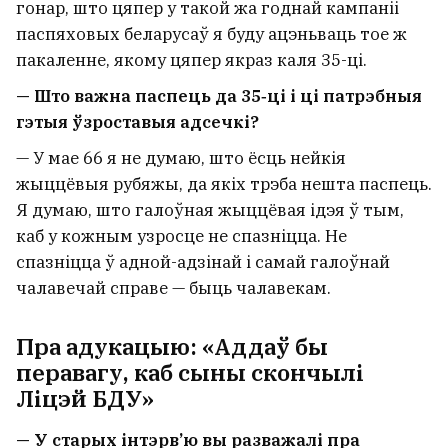
гонар, што цяпер у такой жа годнай кампаніі
паспяховых беларусаў я буду ацэньваць тое ж
пакаленне, якому цяпер якраз каля 35-ці.
— Што важна паспець да 35‑ці і ці патрэбныя
гэтыя ўзроставыя адсечкі?
— У мае 66 я не думаю, што ёсць нейкія
жыццёвыя рубяжы, да якіх трэба нешта паспець.
Я думаю, што галоўная жыццёвая ідэя ў тым,
каб у кожным узросце не спазніцца. Не
спазніцца ў адной-адзінай і самай галоўнай
чалавечай справе — быць чалавекам.
Пра адукацыю: «Аддаў бы
перавагу, каб сыны скончылі
Ліцэй БДУ»
— У старых інтэрв’ю вы разважалі пра