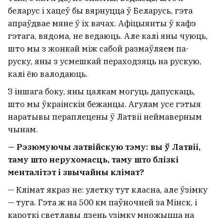
беларус і хацеў бы вярнуцца ў Беларусь, гэта
апраўдвае мяне ў іх вачах. Афіцыянты ў кафэ
гэтага, вядома, не ведаюць. Але калі яны чуюць,
што мы з жонкай між сабой размаўляем па-
руску, яны з усмешкай пераходзяць на рускую,
калі ёю валодаюць.
З іншага боку, яны цалкам могуць дапускаць,
што мы ўкраінскія бежанцы. Агулам усе гэтыя
наратывы пераплецены ў Латвіі неймаверным
чынам.
— Рэзюмуючы латвійскую тэму: вы ў Латвіі,
таму што нерухомасць, таму што блізкі
менталітэт і звычайны клімат?
— Клімат якраз не: улетку тут класна, але ўзімку
— туга. Гэта ж на 500 км паўночней за Мінск, і
кароткі светлавы дзень узімку множыцца на