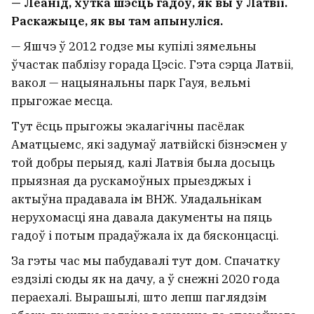
— Леанід, хутка шэсць гадоў, як вы ў Латвіі.
Раскажыце, як вы там апынуліся.
— Яшчэ ў 2012 годзе мы купілі зямельны
ўчастак паблізу горада Цэсіс. Гэта сэрца Латвіі,
вакол — нацыянальны парк Гауя, вельмі
прыгожае месца.
Тут ёсць прыгожы экалагічны пасёлак
Аматцыемс, які задумаў латвійскі бізнэсмен у
той добры перыяд, калі Латвія была досыць
прыязная да рускамоўных прыезджых і
актыўна прадавала ім ВНЖ. Уладальнікам
нерухомасці яна давала дакументы на пяць
гадоў і потым прадаўжала іх да бясконцасці.
За гэты час мы пабудавалі тут дом. Спачатку
ездзілі сюды як на дачу, а ў снежні 2020 года
пераехалі. Вырашылі, што лепш паглядзім