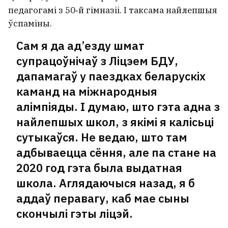
педагогамі з 50‑й гімназіі. І таксама найлепшыя
ўспаміны.
Сам я да ад’езду шмат
супрацоўнічаў з Ліцэем БДУ,
дапамагаў у паездках беларускіх
каманд на міжнародныя
алімпіяды. І думаю, што гэта адна з
найлепшых школ, з якімі я калісьці
сутыкаўся. Не ведаю, што там
адбываецца сёння, але па стане на
2020 год гэта была выдатная
школа. Аглядаючыся назад, я б
аддаў перавагу, каб мае сыны
скончылі гэты ліцэй.