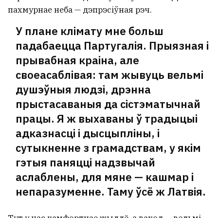
пахмурнае неба — дэпрэсіўная рэч.
У плане клімату мне больш
падабаецца Партугалія. Прыязная і
прывабная краіна, але
своеасаблівая: там жывуць вельмі
душэўныя людзі, дрэнна
прыстасаваныя да сістэматычнай
працы. Я ж выхаваны ў традыцыі
адказнасці і дысцыпліны, і
сутыкненне з грамадствам, у якім
гэтыя паняцці надзвычай
аслаблены, для мяне — кашмар і
непаразуменне. Таму ўсё ж Латвія.
Тут у нас камфортнае жыллё, а вакол — вельмі