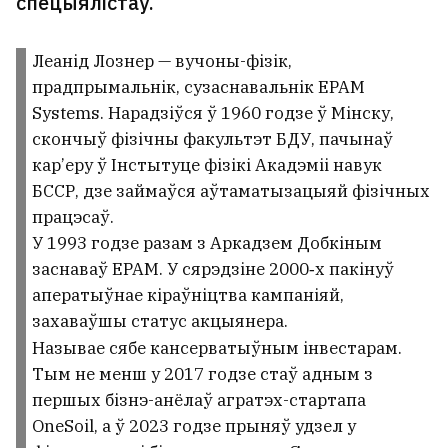
спецыялістаў.
Леанід Лознер — вучоны-фізік,
прадпрымальнік, сузаснавальнік EPAM
Systems. Нарадзіўся ў 1960 годзе ў Мінску,
скончыў фізічны факультэт БДУ, пачынаў
кар’еру ў Інстытуце фізікі Акадэміі навук
БССР, дзе займаўся аўтаматызацыяй фізічных
працэсаў.
У 1993 годзе разам з Аркадзем Добкіным
заснаваў EPAM. У сярэдзіне 2000‑х пакінуў
аператыўнае кіраўніцтва кампаніяй,
захаваўшы статус акцыянера.
Называе сябе кансерватыўным інвестарам.
Тым не менш у 2017 годзе стаў адным з
першых бізнэ-анёлаў агратэх-стартапа
OneSoil, а ў 2023 годзе прыняў удзел у