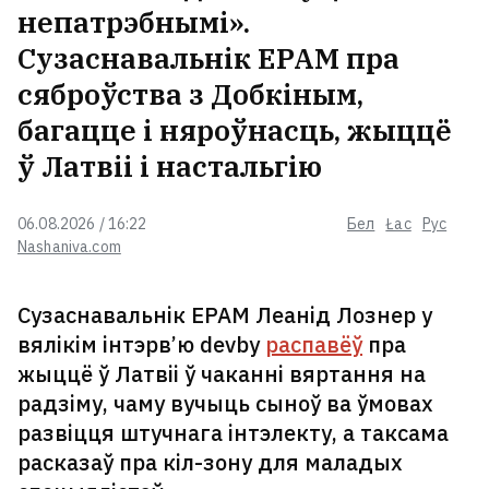
непатрэбнымі».
Сузаснавальнік EPAM пра
сяброўства з Добкіным,
багацце і няроўнасць, жыццё
ў Латвіі і настальгію
06.08.2026 / 16:22
Бел
Łac
Рус
Nashaniva.com
Сузаснавальнік EPAM Леанід Лознер у
вялікім інтэрв’ю devby
распавёў
пра
жыццё ў Латвіі ў чаканні вяртання на
радзіму, чаму вучыць сыноў ва ўмовах
развіцця штучнага інтэлекту, а таксама
расказаў пра кіл-зону для маладых