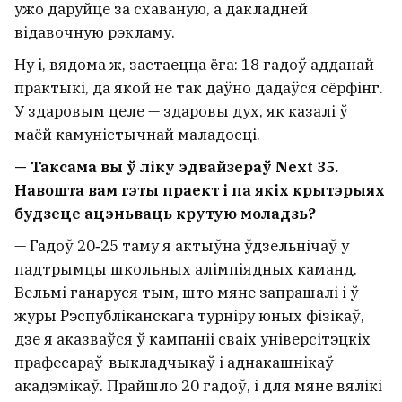
ужо даруйце за схаваную, а дакладней
відавочную рэкламу.
Ну і, вядома ж, застаецца ёга: 18 гадоў адданай
практыкі, да якой не так даўно дадаўся сёрфінг.
У здаровым целе — здаровы дух, як казалі ў
маёй камуністычнай маладосці.
— Таксама вы ў ліку эдвайзераў Next 35.
Навошта вам гэты праект і па якіх крытэрыях
будзеце ацэньваць крутую моладзь?
— Гадоў 20‑25 таму я актыўна ўдзельнічаў у
падтрымцы школьных алімпіядных каманд.
Вельмі ганаруся тым, што мяне запрашалі і ў
журы Рэспубліканскага турніру юных фізікаў,
дзе я аказваўся ў кампаніі сваіх універсітэцкіх
прафесараў-выкладчыкаў і аднакашнікаў-
акадэмікаў. Прайшло 20 гадоў, і для мяне вялікі