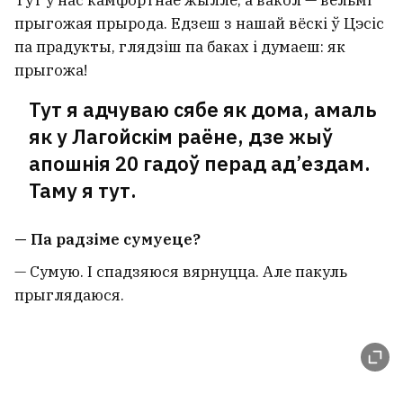
прыгожая прырода. Едзеш з нашай вёскі ў Цэсіс
па прадукты, глядзіш па баках і думаеш: як
прыгожа!
Тут я адчуваю сябе як дома, амаль
як у Лагойскім раёне, дзе жыў
апошнія 20 гадоў перад ад’ездам.
Таму я тут.
— Па радзіме сумуеце?
— Сумую. І спадзяюся вярнуцца. Але пакуль
прыглядаюся.