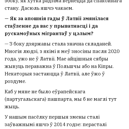
збоку, як хутка радзіма вернецца да спакойнага
стану. Дасюль яшчэ чакаем.
— Як за апошнія гады ў Латвіі змянілася
стаўленне да вас у прыватнасці і да
рускамоўных мігрантаў у цэлым?
— З боку дзяржавы стала значна складаней.
Многія людзі, з якімі я меў зносіны пасля 2020
года, ужо не ў Латвіі. Мае айцішныя сябры
жывуць пераважна ў Польшчы або на Кіпры.
Некаторыя застаюцца ў Латвіі, але ўжо ў
роздуме.
Каб у мяне не было еўрапейскага
(партугальскага) пашпарта, мы б не маглі тут
жыць.
У нашым пасёлку першыя змены сталі
заўважнымі яшчэ ў 2014 годзе: перасталі