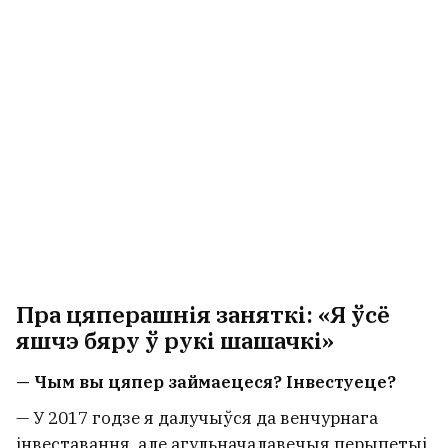
Пра цяперашнія заняткі: «Я ўсё
яшчэ бяру ў рукі шашачкі»
— Чым вы цяпер займаецеся? Інвестуеце?
— У 2017 годзе я далучыўся да венчурнага
інвеставання, але агульначалавечыя перыпетыі