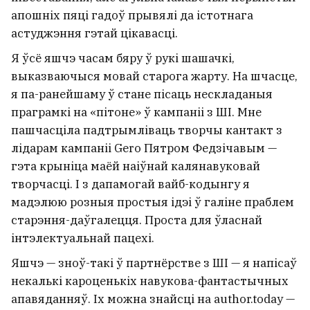
апошніх пяці гадоў прывялі да істотнага
астуджэння гэтай цікавасці.
Я ўсё яшчэ часам бяру ў рукі шашачкі,
выказваючыся мовай старога жарту. На шчасце,
я па-ранейшаму ў стане пісаць нескладаныя
праграмкі на «пітоне» ў кампаніі з ШІ. Мне
пашчасціла падтрымліваць творчы кантакт з
лідарам кампаніі Gero Пятром Федзічавым —
гэта крыніца маёй наіўнай калянавуковай
творчасці. І з дапамогай вайб-кодынгу я
мадэлюю розныя простыя ідэі ў галіне праблем
старэння-даўгалецця. Проста для ўласнай
інтэлектуальнай пацехі.
Яшчэ — зноў-такі ў партнёрстве з ШІ — я напісаў
некалькі кароценькіх навукова-фантастычных
апавяданняў. Іх можна знайсці на author.today —