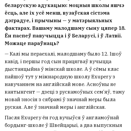
беларускую адукацыю: моцныя школы яшчэ
ёсць, але іх усё менш, вузаўская сістэма
дэградуе, і прычыны — у матэрыяльных
фактарах. Вашаму малодшаму сыну цяпер 18.
Ён паспеў павучыцца і ў Беларусі, і ў Латвіі.
Можаце параўнаць?
— Калі мы пераехалі, малодшаму было 12. Ішоў
кавід, і першы год сын працягваў вучыцца
дыстанцыйна ў мінскай школе. А ў сёмы клас
пайшоў тут у міжнародную школу Exupery з
навучаннем на англійскай мове. Асноўны яе
кантынгент — дзеці з рускамоўных сем’яў, таму
мовай зносін з сябрамі ў значнай меры была
руская. Але ў значнай меры і англійская.
Пасля Exupery ён год вучыўся ў англамоўнай
бордынг-школе ў Швейцарыі, а два выпускныя