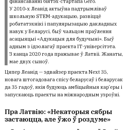
фінансаванні біятэх-стартапа Gero.
У 2010‑х Леанід актыўна падтрымліваў
школьную STEM-адукацыю, развіццё
робататэхнікі і папулярызацыю дакладных
навук у Беларусі, быў чальцом праўлення
асацыяцыі «Адукацыя для будучыні». Быў
адным з ідэолагаў праекта ІТ-універсітэта.
З канца 2020 года пражывае ў Латвіі. Жанаты,
мае двух сыноў.
Цяпер Леанід — эдвайзер праекта Next 35,
новага штогадовага спісу беларусаў і беларусак
да 35 гадоў, якія будуюць амбіцыйныя кар’еры і
запускаюць праекты на міжнародным узроўні.
Пра Латвію: «Некаторыя сябры
застаюцца, але ўжо ў роздуме»