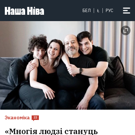
БЕЛ
Ł
РУС
Эканоміка
22
«Многія людзі стануць