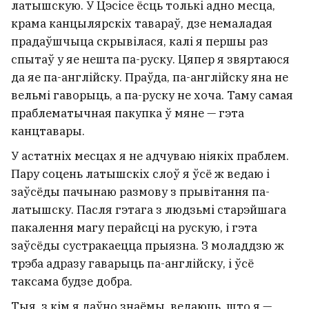
латышскую. У Цэсісе ёсць толькі адно месца,
крама канцылярскіх тавараў, дзе немаладая
прадаўшчыца скрывілася, калі я першы раз
спытаў у яе нешта па-руску. Цяпер я звяртаюся
да яе па-англійску. Праўда, па-англійску яна не
вельмі гаворыць, а па-руску не хоча. Таму самая
праблематычная пакупка ў мяне — гэта
канцтавары.
У астатніх месцах я не адчуваю ніякіх праблем.
Пару соцень латышскіх слоў я ўсё ж ведаю і
заўсёды пачынаю размову з прывітання па-
латышску. Пасля гэтага з людзьмі старэйшага
пакалення магу перайсці на рускую, і гэта
заўсёды сустракаецца прыязна. З моладдзю ж
трэба адразу гаварыць па-англійску, і ўсё
таксама будзе добра.
Тыя, з кім я даўно знаёмы, ведаюць, што я —