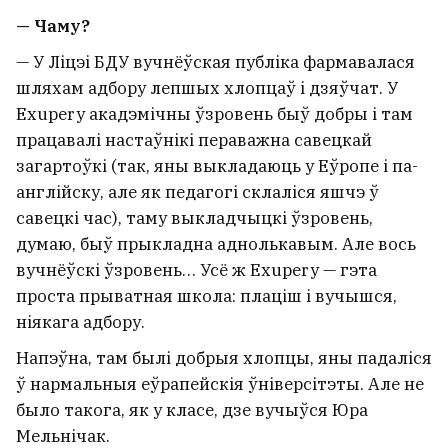
— Чаму?
— У Ліцэі БДУ вучнёўская публіка фармавалася
шляхам адбору лепшых хлопцаў і дзяўчат. У
Exupery акадэмічны ўзровень быў добры і там
працавалі настаўнікі пераважна савецкай
загартоўкі (так, яны выкладаюць у Еўропе і па-
англійску, але як педагогі склаліся яшчэ ў
савецкі час), таму выкладчыцкі ўзровень,
думаю, быў прыкладна аднолькавым. Але вось
вучнёўскі ўзровень… Усё ж Exupery — гэта
проста прыватная школа: плаціш і вучышся,
ніякага адбору.
Напэўна, там былі добрыя хлопцы, яны падаліся
ў нармальныя еўрапейскія ўніверсітэты. Але не
было такога, як у класе, дзе вучыўся Юра
Мельнічак.