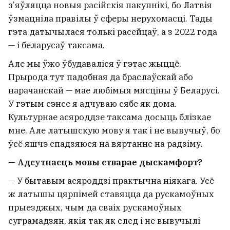
з’яўляцца новыя расійскія пакупнікі, бо Латвія
ўзмацніла правілы ў сферы нерухомасці. Тады
гэта датычылася толькі расейцаў, а з 2022 года
— і беларусаў таксама.
Але мы ўжо ўбудаваліся ў гэтае жыццё.
Прырода тут падобная да браслаўскай або
нарачанскай — мае любімыя мясціны ў Беларусі.
У гэтым сэнсе я адчуваю сябе як дома.
Культурнае асяроддзе таксама досыць блізкае
мне. Але латышскую мову я так і не вывучыў, бо
ўсё яшчэ спадзяюся на вяртанне на радзіму.
— Адсутнасць мовы стварае дыскамфорт?
— У бытавым асяроддзі практычна ніякага. Усё
ж латышы цярпімей ставяцца да рускамоўных
прыезджых, чым да сваіх рускамоўных
суграмадзян, якія так як след і не вывучылі