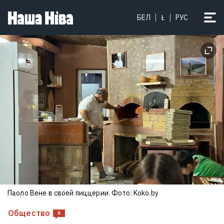
На свободе — выдающийся хирург
БЕЛ
Ł
РУС
Андрей Любецкий
11
Билли Айлиш кардинально
Паоло Вене в своей пиццерии. Фото: Koko.by
сменила образ для роли в фильме
Общество
6