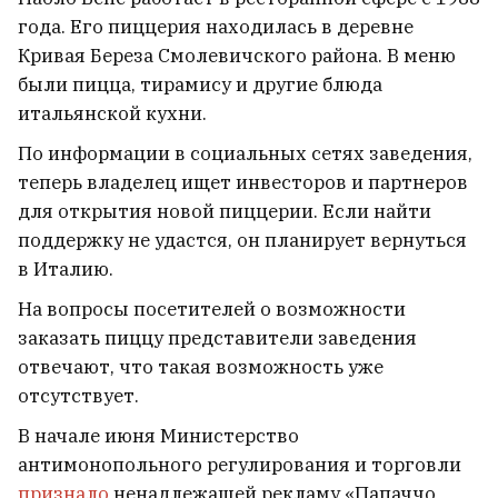
который болеет раком
1
года. Его пиццерия находилась в деревне
Кривая Береза Смолевичского района. В меню
были пицца, тирамису и другие блюда
итальянской кухни.
По информации в социальных сетях заведения,
теперь владелец ищет инвесторов и партнеров
для открытия новой пиццерии. Если найти
поддержку не удастся, он планирует вернуться
в Италию.
На вопросы посетителей о возможности
заказать пиццу представители заведения
отвечают, что такая возможность уже
отсутствует.
Более 100 тысяч фактов
В начале июня Министерство
преследования, 4600
антимонопольного регулирования и торговли
политзаключенных: «Весна»
признало
ненадлежащей рекламу «Папаччо