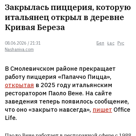
Закрылась пиццерия, которую
Роман о разводе, который многое
итальянец открыл в деревне
может сказать о современных
женщинах
Кривая Береза
08.06.2026 / 21:31
Бел
Łac
Рус
Россияне сбросили три
Nashaniva.com
авиабомбы на Сумы — в городе
значительные разрушения,
ранены 14 человек
В Смолевичском районе прекращает
работу пиццерия «Папаччо Пицца»,
В Беларуси КГБ задержал
открытая
в 2025 году итальянским
российского бизнесмена,
ресторатором Паоло Вене. На сайте
которого в России разыскивали за
поставки некачественной
заведения теперь появилось сообщение,
тушенки для армии
что оно «закрыто навсегда»,
пишет
Office
Life.
Сын Джо Байдена рассказал об
ухудшении состояния отца,
Паоло Вене работает в ресторанной сфере с 1988