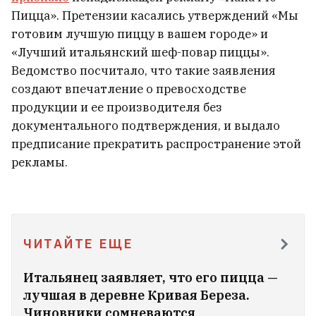
опубликовала печальную
Пицца». Претензии касались утверждений «Мы
статистику шести лет репрессий
готовим лучшую пиццу в вашем городе» и
11
«Лучший итальянский шеф-повар пиццы».
Ведомство посчитало, что такие заявления
создают впечатление о превосходстве
продукции и ее производителя без
документального подтверждения, и выдало
предписание прекратить распространение этой
рекламы.
ЧИТАЙТЕ ЕЩЕ
Итальянец заявляет, что его пицца —
Светлана Шатилина больше не
лучшая в деревне Кривая Береза.
возглавляет Миссию демократических
Чиновники сомневаются
сил Беларуси в Украине
9