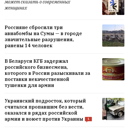
может сказать о современных
женщинах
Напротив ЗАГСа Советского района
Минска открылась тематическая зона
отдыха «Путь к счастью»
5
Россияне сбросили три
авиабомбы на Сумы — в городе
значительные разрушения,
Купили заброшенный дом, в который не
ранены 14 человек
хотелось заходить, и превратили в
конфетку
5
В Беларуси КГБ задержал
российского бизнесмена,
которого в России разыскивали за
Уникальные снимки строительства
поставки некачественной
Старого моста в Гродно. Кто
тушенки для армии
фотографировал опасные кессоны, в
которых люди рисковали на дне Немана,
Украинский подросток, который
чтобы поставить опоры? МНОГО ФОТО
7
считался пропавшим без вести,
оказался в рядах российской
армии и воюет против Украины
1
ВСЕ НОВОСТИ →