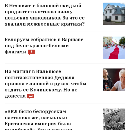
В Несвиже с большой скидкой
продают столетнюю виллу
польских чиновников. За что ее
хвалили межвоенные критики?
Белорусы собрались в Варшаве
под бело-красно-белыми
флагами
1
На митинг в Вильнюсе
политзаключенная Дедюля
пришла с лапшой в руках, чтобы
отдать ее Кучинскому. Но не
донесла
12
«ВКЛ было белорусским
настолько же, насколько
Британская империя была
индийской». Кто и как стер