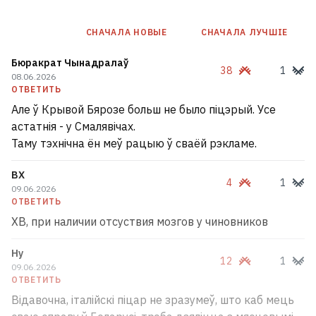
историю 2020 года: Не ищите лживых
версий прошлого
47
СНАЧАЛА НОВЫE
СНАЧАЛА ЛУЧШІЕ
Бюракрат Чынадралаў
38
1
08.06.2026
ОТВЕТИТЬ
Але ў Крывой Бярозе больш не было піцэрый. Усе
астатнія - у Смалявічах.
Таму тэхнічна ён меў рацыю ў сваёй рэкламе.
BX
4
1
09.06.2026
ОТВЕТИТЬ
ХВ, при наличии отсуствия мозгов у чиновников
Ну
12
1
09.06.2026
В Кобрине произошла авария с
ОТВЕТИТЬ
Відавочна, італійскі піцар не зразумеў, што каб мець
участием двух милицейских авто