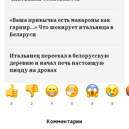
В горах Кыргызстана нашли палатку
«Ваша привычка есть макароны как
пропавших альпинистов, среди которых
гарнир…» Что шокирует итальянца в
двое белорусов. Палатка оказалась
Беларуси
пустой
1
Итальянец переехал в белорусскую
Не только молитвы. Ксендз Юрий Санько
деревню и начал печь настоящую
— о TikTok, храпе на мессе и играх в
пиццу на дровах
свободное время
Настасья Костюгова сломала ногу —
ехала на самокате по Варшаве, когда
навстречу вылетело авто
0
2
9
6
0
5
32
Комментарии
Пальчис призвал не переписывать