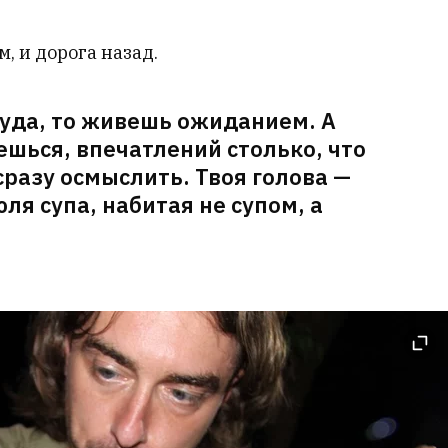
м, и дорога назад.
туда, то живешь ожиданием. А
шься, впечатлений столько, что
разу осмыслить. Твоя голова —
юля супа, набитая не супом, а