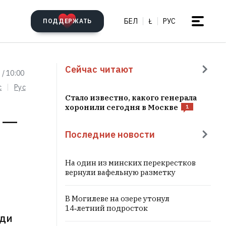
БЕЛ
Ł
РУС
ПОДДЕРЖАТЬ
Сейчас читают
 / 10:00
c
Рус
Стало известно, какого генерала
хоронили сегодня в Москве
1
 —
Последние новости
На один из минских перекрестков
вернули вафельную разметку
В Могилеве на озере утонул
14‑летний подросток
еди