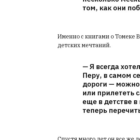
том, как они по
Именно с книгами о Томеке В
детских мечтаний.
— Я всегда хотел
Перу, в самом с
дороги — можно
или прилететь с
еще в детстве в
теперь перечит
Спустя много лет он все же д