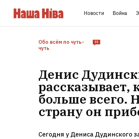
Новости
Война
Э
Обо всём по чуть-
31
чуть
Денис Дудински
рассказывает, 
больше всего.
страну он приб
Сегодня у Дениса Дудинского з