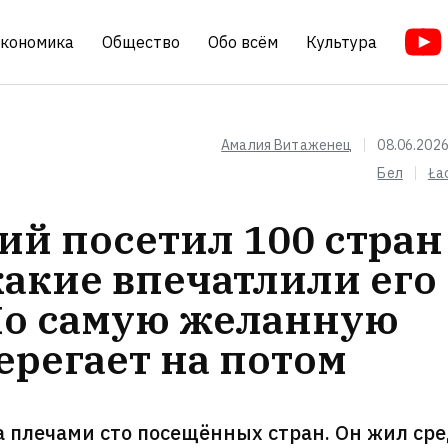
кономика
Общество
Обо всём
Культура
Амалия Витаженец
08.06.2026
Бел
Ła
й посетил 100 стран
какие впечатлили его
 Но самую желанную
ерегает на потом
а плечами сто посещённых стран. Он жил ср