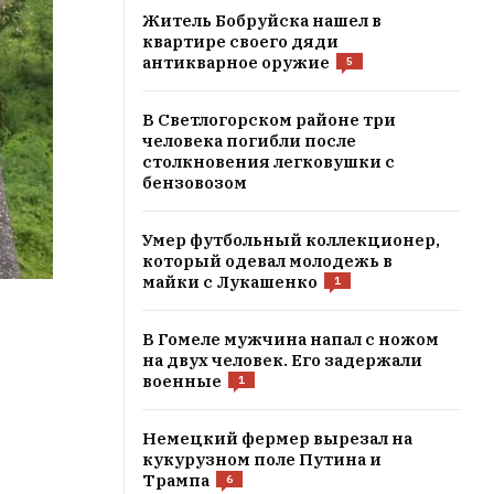
Житель Бобруйска нашел в
квартире своего дяди
антикварное оружие
5
В Светлогорском районе три
человека погибли после
столкновения легковушки с
бензовозом
Умер футбольный коллекционер,
который одевал молодежь в
майки с Лукашенко
1
В Гомеле мужчина напал с ножом
на двух человек. Его задержали
военные
1
Немецкий фермер вырезал на
кукурузном поле Путина и
Трампа
6