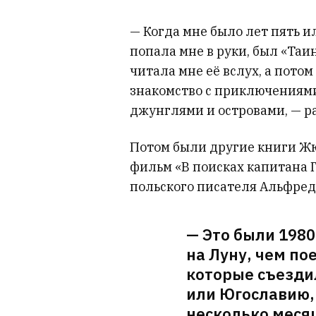
— Когда мне было лет пять и
попала мне в руки, был «Та
читала мне её вслух, а пото
знакомство с приключениями
джунглями и островами, — р
Потом были другие книги Жю
фильм «В поисках капитана 
польского писателя Альфред
— Это были 1980
на Луну, чем по
которые съезди
или Югославию, 
несколько месяц