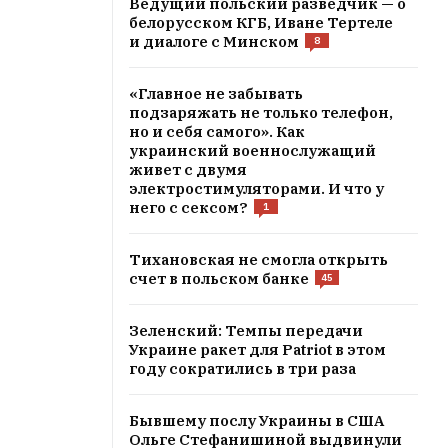
Ведущий польский разведчик — о
белорусском КГБ, Иване Тертеле
и диалоге с Минском
8
«Главное не забывать
подзаряжать не только телефон,
но и себя самого». Как
украинский военнослужащий
живет с двумя
электростимуляторами. И что у
него с сексом?
1
Тихановская не смогла открыть
счет в польском банке
45
Зеленский: Темпы передачи
Украине ракет для Patriot в этом
году сократились в три раза
Бывшему послу Украины в США
Ольге Стефанишиной выдвинули