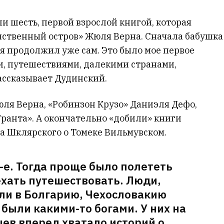
ли шесть, первой взрослой книгой, которая
инственный остров» Жюля Верна. Сначала бабушка
м я продолжил уже сам. Это было мое первое
, путешествиями, далекими странами,
ассказывает Дудинский.
ля Верна, «Робинзон Крузо» Даниэля Дефо,
Гранта». А окончательно «добили» книги
а Шклярского о Томеке Вильмувском.
-е. Тогда проще было полететь
ехать путешествовать. Люди,
ли в Болгарию, Чехословакию
были какими-то богами. У них на
ев вперед хватало историй о