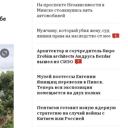
На проспекте Независимости в
Минске столкнулись пять
автомобилей
ебе
Мужчину, который убил жену, суд
лишил права на наследство от нее
1
Архитектор и соучредитель бюро
Zrobim architects Андрусь Bezdar
вышел из СИЗО
7
Музей поэтессы Евгении
Янищиц перевезли в Пинск.
Теперь вся экспозиция
помещается на двух полках
Пентагон готовит новую ядерную
стратегию на случай войны с
Китаем или Россией