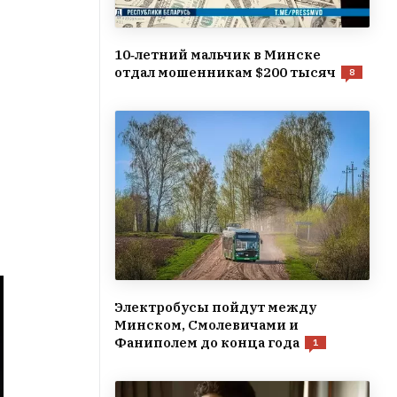
10‑летний мальчик в Минске
отдал мошенникам $200 тысяч
8
Электробусы пойдут между
Минском, Смолевичами и
Фаниполем до конца года
1