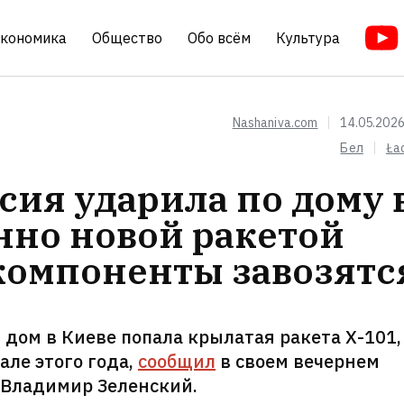
кономика
Общество
Обо всём
Культура
Nashaniva.com
14.05.2026
Бел
Ła
сия ударила по дому 
нно новой ракетой
 компоненты завозятс
дом в Киеве попала крылатая ракета Х-101,
але этого года,
сообщил
в своем вечернем
Владимир Зеленский.