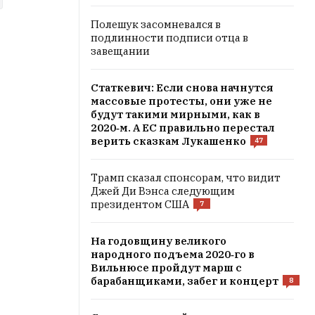
Полешук засомневался в
подлинности подписи отца в
завещании
Статкевич: Если снова начнутся
массовые протесты, они уже не
будут такими мирными, как в
2020‑м. А ЕС правильно перестал
верить сказкам Лукашенко
47
Трамп сказал спонсорам, что видит
Джей Ди Вэнса следующим
президентом США
7
На годовщину великого
народного подъема 2020‑го в
Вильнюсе пройдут марш с
барабанщиками, забег и концерт
8