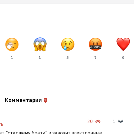
1
1
5
7
0
Комментарии
1
20
1
ТЬ
ет "старшему брату" и завозит электронные