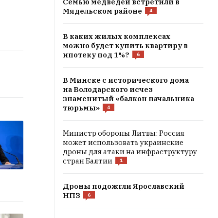
Семью медведей встретили в
Мядельском районе
4
В каких жилых комплексах
можно будет купить квартиру в
ипотеку под 1%?
6
В Минске с исторического дома
на Володaрского исчез
знаменитый «балкон начальника
тюрьмы»
4
Министр обороны Литвы: Россия
может использовать украинские
дроны для атаки на инфраструктуру
стран Балтии
1
Дроны подожгли Ярославский
НПЗ
6