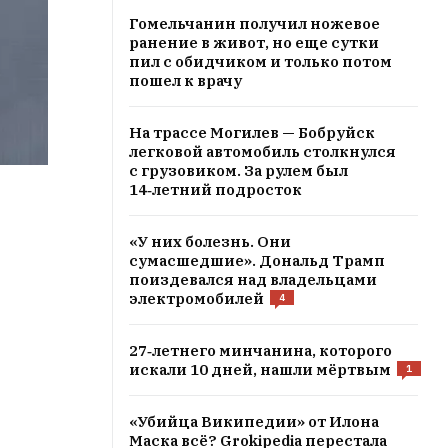
Гомельчанин получил ножевое
ранение в живот, но еще сутки
пил с обидчиком и только потом
пошел к врачу
На трассе Могилев — Бобруйск
легковой автомобиль столкнулся
с грузовиком. За рулем был
14‑летний подросток
«У них болезнь. Они
сумасшедшие». Дональд Трамп
поиздевался над владельцами
электромобилей
4
27‑летнего минчанина, которого
искали 10 дней, нашли мёртвым
1
«Убийца Википедии» от Илона
Маска всё? Grokipedia перестала