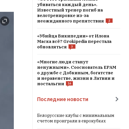
убиваться каждый день».
Известный тренер погиб на
велотренировке из-за
неожиданного препятствия
2
«Убийца Википедии» от Илона
Маска всё? Grokipedia перестала
обновляться
3
«Многие люди станут
ненужными». Сооснователь EPAM
о дружбе с Добкиным, богатстве
и неравенстве, жизни в Латвии и
ностальгии
16
Последние новости
Белорусские клубы с минимальным
счетом проиграли в еврокубках