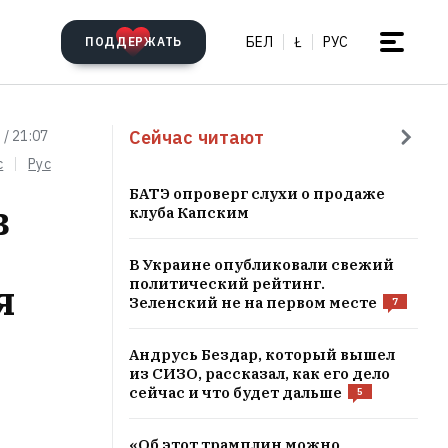
БЕЛ
Ł
РУС
ПОДДЕРЖАТЬ
Сейчас читают
 / 21:07
c
Рус
БАТЭ опроверг слухи о продаже
в
клуба Капским
В Украине опубликовали свежий
я
политический рейтинг.
Зеленский не на первом месте
7
Андрусь Бездар, который вышел
из СИЗО, рассказал, как его дело
сейчас и что будет дальше
5
«Об этот трамплин можно