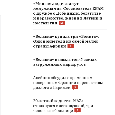
«Многие люди станут
ненужными». Сооснователь EPAM
о дружбе с Добкиным, богатстве
и неравенстве, жизни в Латвии и
ностальгии
16
«Белавиа» купила три «Боинга».
Они прилетели из самой малой
страны Африки
6
«Белавиа» назвала топ-5 самых
загруженных маршрутов
Алейник обсудил с временным
поверенным Франции перспективы
диалога с Парижем
5
20‑летний водитель МАЗа
столкнулся с легковушкой, три
человека в больнице
2