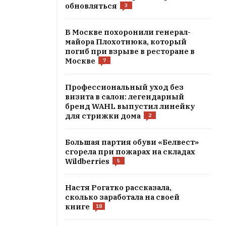
обновляться
3
В Москве похоронили генерал-
майора Плохотнюка, который
погиб при взрыве в ресторане в
Москве
7
Профессиональный уход без
визита в салон: легендарный
бренд WAHL выпустил линейку
для стрижки дома
2
Большая партия обуви «Белвест»
сгорела при пожарах на складах
Wildberries
5
Настя Рогатко рассказала,
сколько заработала на своей
книге
18