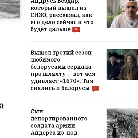
Андрусь Бездар,
который вышел из
СИЗО, рассказал, как
его дело сейчас и что
будет дальше
5
Вышел третий сезон
любимого
белорусами сериала
про шляхту — вот чем
удивляет «1670». Там
снялись и белорусы
3
а
Сын
депортированного
солдата армии
Андерса из-под