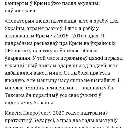
канцэрты ў Крыме ўжо пасля акупацыі
паўвострава.
«Некаторыя людзі пытаюцца, што я зрабіў для
Украіны, акрамя размоў, ​​і што я рабіў у
акупаваным Крыме ў 2015—2016 гадах. Я
падрабязна расказваў пра Крым ва ўкраінскіх
СМІ яшчэ ў пачатку поўнамаштабнага
ўварвання. У той час я перажываў цяжкі перыяд
у жыцці і быў цалкам адарваны ад падзей, што
адбываліся вакол мяне. Я глыбока пра гэта
шкадую. Але машыну часу яшчэ не вынайшлі, і
мінулае змяніць немагчыма», — адзначыў ён.
Таксама ён пералічыў усе свае ўчынкі ў
падтрымку Украіны.
Максім Пакроўскі ў 2020 годзе падтрымаў
пратэсты ў Беларусі, а праз два гады выступіў
супраць расійскага ўварвання ва Украіну. У Расіі