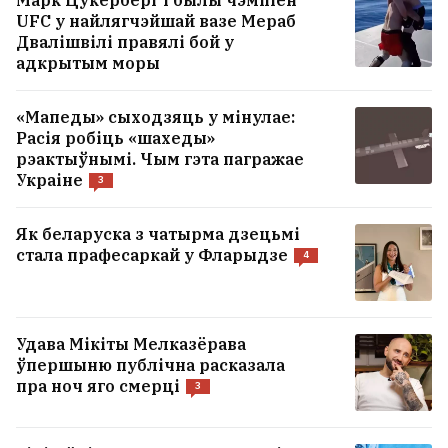
Марк Цукерберг і былы чэмпіён
UFC у найлягчэйшай вазе Мераб
Двалішвілі правялі бой у
адкрытым моры
«Мапеды» сыходзяць у мінулае:
Расія робіць «шахеды»
рэактыўнымі. Чым гэта пагражае
Украіне
3
Як беларуска з чатырма дзецьмі
стала прафесаркай у Фларыдзе
4
Удава Мікіты Мелказёрава
ўпершыню публічна расказала
пра ноч яго смерці
3