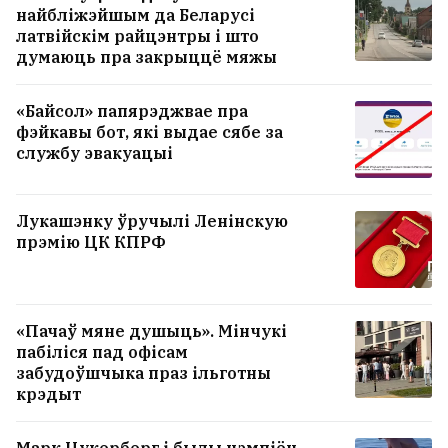
найбліжэйшым да Беларусі
латвійскім райцэнтры і што
думаюць пра закрыццё мяжы
«Байсол» папярэджвае пра
фэйкавы бот, які выдае сябе за
службу эвакуацыі
Лукашэнку ўручылі Ленінскую
прэмію ЦК КПРФ
«Пачаў мяне душыць». Мінчукі
пабіліся пад офісам
забудоўшчыка праз ільготны
крэдыт