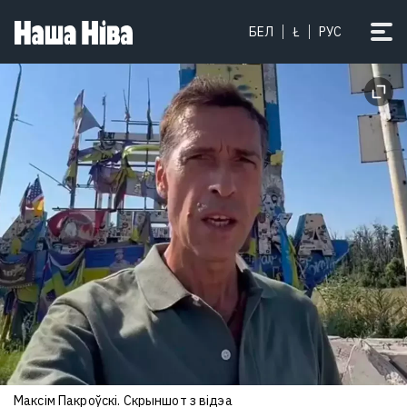
БЕЛ
Ł
РУС
Максім Пакроўскі. Скрыншот з відэа