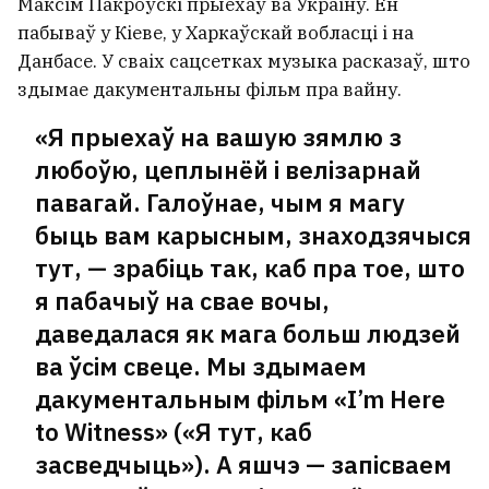
Максім Пакроўскі прыехаў ва Украіну. Ён
пабываў у Кіеве, у Харкаўскай вобласці і на
Данбасе. У сваіх сацсетках музыка расказаў, што
здымае дакументальны фільм пра вайну.
«Я прыехаў на вашую зямлю з
любоўю, цеплынёй і велізарнай
павагай. Галоўнае, чым я магу
быць вам карысным, знаходзячыся
тут, — зрабіць так, каб пра тое, што
я пабачыў на свае вочы,
даведалася як мага больш людзей
ва ўсім свеце. Мы здымаем
дакументальным фільм «I’m Here
to Witness» («Я тут, каб
засведчыць»). А яшчэ — запісваем