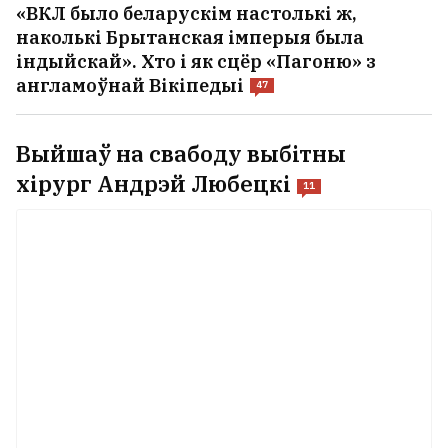
«ВКЛ было беларускім настолькі ж,
наколькі Брытанская імперыя была
індыйскай». Хто і як сцёр «Пагоню» з
англамоўнай Вікіпедыі
47
Выйшаў на свабоду выбітны
хірург Андрэй Любецкі
11