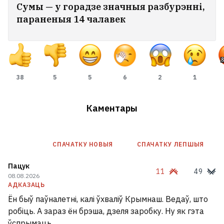
Сумы — у горадзе значныя разбурэнні,
параненыя 14 чалавек
38
5
5
6
2
1
Каментары
СПАЧАТКУ НОВЫЯ
СПАЧАТКУ ЛЕПШЫЯ
Пацук
11
49
08.08.2026
АДКАЗАЦЬ
Ён быў паўналетні, калі ўхваліў Крымнаш. Ведаў, што
робіць. А зараз ён брэша, дзеля заробку. Ну як гэта
ўспрымаць...