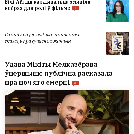
Білі Айліш кардынальна змяніла
вобраз для ролі ў фільме
1
Раман пра развод, які шмат можа
сказаць пра сучасных жанчын
Удава Мікіты Мелказёрава
ўпершыню публічна расказала
пра ноч яго смерці
3