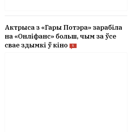
Актрыса з «Гары Потэра» зарабіла
на «Онліфанс» больш, чым за ўсе
свае здымкі ў кіно
5