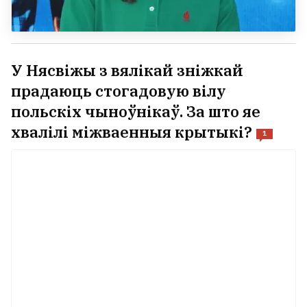
У Нясвіжы з вялікай зніжкай
прадаюць стогадовую вілу
польскіх чыноўнікаў. За што яе
хвалілі міжваенныя крытыкі?
1