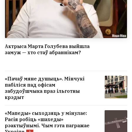
Актрыса Марта Голубева выйшла
замуж — хто стаў абраннікам?
«Пачаў мяне душыць». Мінчукі
пабіліся пад офісам
забудоўшчыка праз ільготны
крэдыт
«Мапеды» сыходзяць у мінулае:
Расія робіць «шахеды»
рэактыўнымі. Чым гэта пагражае
Украіне
3