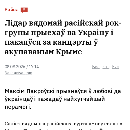
Вайна
5
Лідар вядомай расійскай рок-
групы прыехаў ва Украіну і
пакаяўся за канцэрты ў
акупаваным Крыме
08.08.2026 / 17:14
Бел
Łac
Рус
Nashaniva.com
Максім Пакроўскі прызнаўся ў любові да
ўкраінцаў і пажадаў найхутчэйшай
перамогі.
Саліст вядомага расійскага гурта «Ногу свело!»