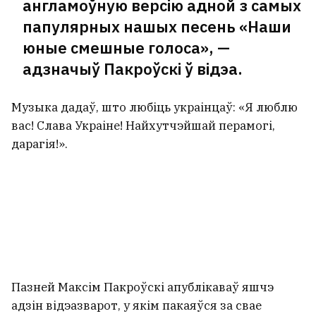
англамоўную версію адной з самых
папулярных нашых песень «Наши
юные смешные голоса», —
адзначыў Пакроўскі ў відэа.
Музыка дадаў, што любіць украінцаў: «Я люблю
вас! Слава Украіне! Найхутчэйшай перамогі,
дарагія!».
Пазней Максім Пакроўскі апублікаваў яшчэ
адзін відэазварот, у якім пакаяўся за свае