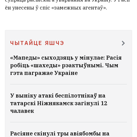
ён унесены ў спіс «замежных агентаў».
ЧЫТАЙЦЕ ЯШЧЭ
«Мапеды» сыходзяць у мінулае: Расія
робіць «шахеды» рэактыўнымі. Чым
гэта пагражае Украіне
У выніку атакі беспілотнікаў на
татарскі Ніжнякамск загінулі 12
чалавек
Расіяне скінулі тры авіябомбы на