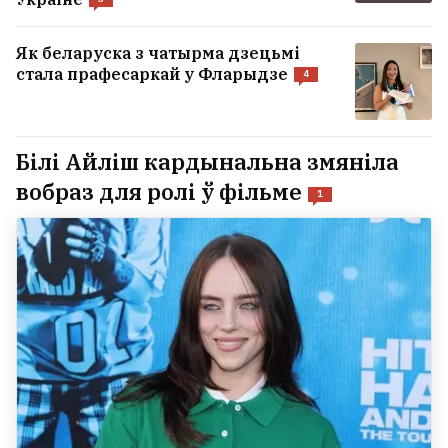
Як беларуска з чатырма дзецьмі
стала прафесаркай у Фларыдзе
4
Білі Айліш кардынальна змяніла
вобраз для ролі ў фільме
1