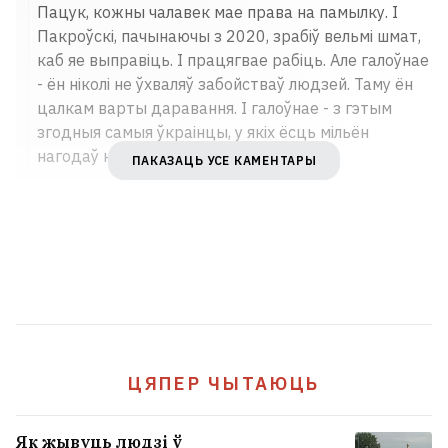
Пацук, кожны чалавек мае права на памылку. І
Пакроўскі, пачынаючы з 2020, зрабіў вельмі шмат,
каб яе выправіць. І працягвае рабіць. Але галоўнае
- ён ніколі не ўхваляў забойстваў людзей. Таму ён
цалкам варты даравання. І галоўнае - з гэтым
згодныя самыя ўкраінцы, у якіх ёсць мільён
нагодаў ненавідзець Расею і расейцаў.
ПАКАЗАЦЬ УСЕ КАМЕНТАРЫ
ЦЯПЕР ЧЫТАЮЦЬ
Як жывуць людзі ў