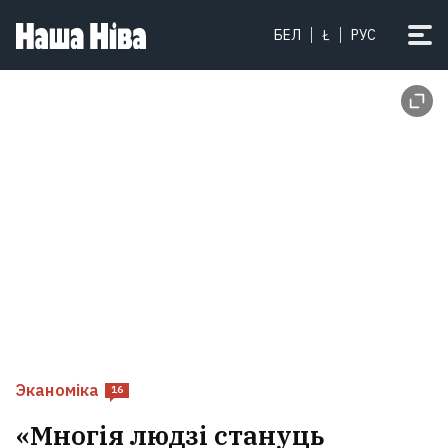
БЕЛ
Ł
РУС
Эканоміка
16
«Многія людзі стануць