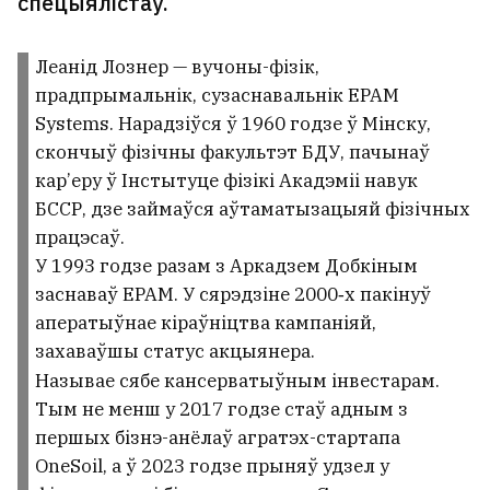
спецыялістаў.
Леанід Лознер — вучоны-фізік,
прадпрымальнік, сузаснавальнік EPAM
Systems. Нарадзіўся ў 1960 годзе ў Мінску,
скончыў фізічны факультэт БДУ, пачынаў
кар’еру ў Інстытуце фізікі Акадэміі навук
БССР, дзе займаўся аўтаматызацыяй фізічных
працэсаў.
У 1993 годзе разам з Аркадзем Добкіным
заснаваў EPAM. У сярэдзіне 2000‑х пакінуў
аператыўнае кіраўніцтва кампаніяй,
захаваўшы статус акцыянера.
Называе сябе кансерватыўным інвестарам.
Тым не менш у 2017 годзе стаў адным з
першых бізнэ-анёлаў агратэх-стартапа
OneSoil, а ў 2023 годзе прыняў удзел у