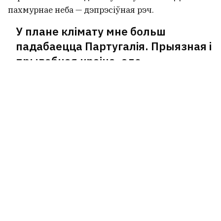
пахмурнае неба — дэпрэсіўная рэч.
У плане клімату мне больш
падабаецца Партугалія. Прыязная і
прывабная краіна, але
своеасаблівая: там жывуць вельмі
душэўныя людзі, дрэнна
прыстасаваныя да сістэматычнай
працы. Я ж выхаваны ў традыцыі
адказнасці і дысцыпліны, і
сутыкненне з грамадствам, у якім
гэтыя паняцці надзвычай
аслаблены, для мяне — кашмар і
непаразуменне. Таму ўсё ж Латвія.
Тут у нас камфортнае жыллё, а вакол — вельмі