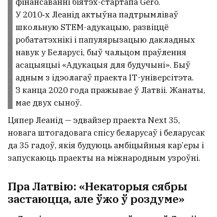
фінансаванні біятэх-стартапа Gero.
У 2010‑х Леанід актыўна падтрымліваў
школьную STEM-адукацыю, развіццё
робататэхнікі і папулярызацыю дакладных
навук у Беларусі, быў чальцом праўлення
асацыяцыі «Адукацыя для будучыні». Быў
адным з ідэолагаў праекта ІТ-універсітэта.
З канца 2020 года пражывае ў Латвіі. Жанаты,
мае двух сыноў.
Цяпер Леанід — эдвайзер праекта Next 35,
новага штогадовага спісу беларусаў і беларусак
да 35 гадоў, якія будуюць амбіцыйныя кар’еры і
запускаюць праекты на міжнародным узроўні.
Пра Латвію: «Некаторыя сябры
застаюцца, але ўжо ў роздуме»