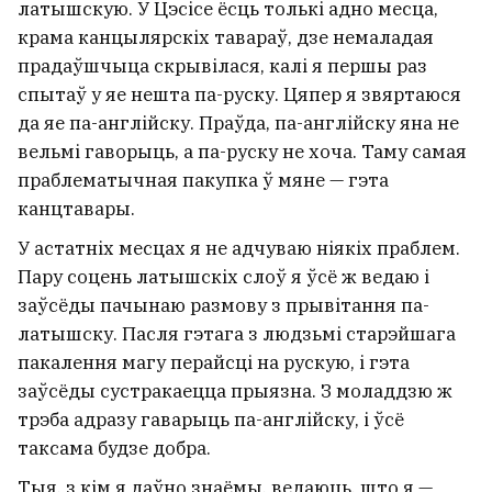
латышскую. У Цэсісе ёсць толькі адно месца,
крама канцылярскіх тавараў, дзе немаладая
прадаўшчыца скрывілася, калі я першы раз
спытаў у яе нешта па-руску. Цяпер я звяртаюся
да яе па-англійску. Праўда, па-англійску яна не
вельмі гаворыць, а па-руску не хоча. Таму самая
праблематычная пакупка ў мяне — гэта
канцтавары.
У астатніх месцах я не адчуваю ніякіх праблем.
Пару соцень латышскіх слоў я ўсё ж ведаю і
заўсёды пачынаю размову з прывітання па-
латышску. Пасля гэтага з людзьмі старэйшага
пакалення магу перайсці на рускую, і гэта
заўсёды сустракаецца прыязна. З моладдзю ж
трэба адразу гаварыць па-англійску, і ўсё
таксама будзе добра.
Тыя, з кім я даўно знаёмы, ведаюць, што я —