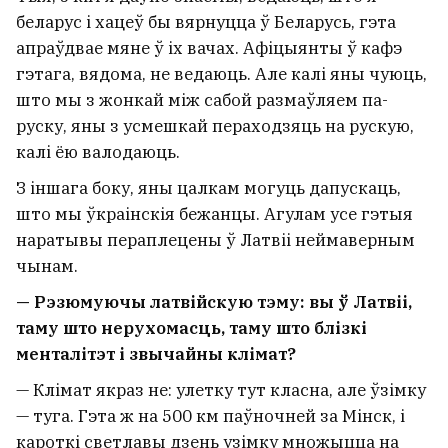
беларус і хацеў бы вярнуцца ў Беларусь, гэта
апраўдвае мяне ў іх вачах. Афіцыянты ў кафэ
гэтага, вядома, не ведаюць. Але калі яны чуюць,
што мы з жонкай між сабой размаўляем па-
руску, яны з усмешкай пераходзяць на рускую,
калі ёю валодаюць.
З іншага боку, яны цалкам могуць дапускаць,
што мы ўкраінскія бежанцы. Агулам усе гэтыя
наратывы пераплецены ў Латвіі неймаверным
чынам.
— Рэзюмуючы латвійскую тэму: вы ў Латвіі,
таму што нерухомасць, таму што блізкі
менталітэт і звычайны клімат?
— Клімат якраз не: улетку тут класна, але ўзімку
— туга. Гэта ж на 500 км паўночней за Мінск, і
кароткі светлавы дзень узімку множыцца на