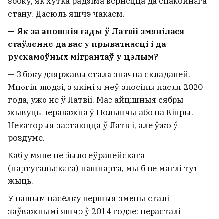
збоку, як хутка радзіма вернецца да спакойнага
стану. Дасюль яшчэ чакаем.
— Як за апошнія гады ў Латвіі змянілася
стаўленне да вас у прыватнасці і да
рускамоўных мігрантаў у цэлым?
— З боку дзяржавы стала значна складаней.
Многія людзі, з якімі я меў зносіны пасля 2020
года, ужо не ў Латвіі. Мае айцішныя сябры
жывуць пераважна ў Польшчы або на Кіпры.
Некаторыя застаюцца ў Латвіі, але ўжо ў
роздуме.
Каб у мяне не было еўрапейскага
(партугальскага) пашпарта, мы б не маглі тут
жыць.
У нашым пасёлку першыя змены сталі
заўважнымі яшчэ ў 2014 годзе: перасталі