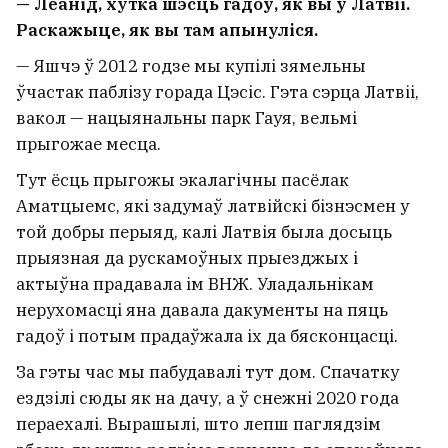
— Леанід, хутка шэсць гадоў, як вы ў Латвіі.
Раскажыце, як вы там апынуліся.
— Яшчэ ў 2012 годзе мы купілі зямельны
ўчастак паблізу горада Цэсіс. Гэта сэрца Латвіі,
вакол — нацыянальны парк Гауя, вельмі
прыгожае месца.
Тут ёсць прыгожы экалагічны пасёлак
Аматцыемс, які задумаў латвійскі бізнэсмен у
той добры перыяд, калі Латвія была досыць
прыязная да рускамоўных прыезджых і
актыўна прадавала ім ВНЖ. Уладальнікам
нерухомасці яна давала дакументы на пяць
гадоў і потым прадаўжала іх да бясконцасці.
За гэты час мы пабудавалі тут дом. Спачатку
ездзілі сюды як на дачу, а ў снежні 2020 года
пераехалі. Вырашылі, што лепш паглядзім