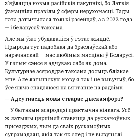
з’яўляцца новыя расійскія пакупнікі, бо Латвія
ўзмацніла правілы ў сферы нерухомасці. Тады
гэта датычылася толькі расейцаў, а з 2022 года
— і беларусаў таксама.
Але мы ўжо ўбудаваліся ў гэтае жыццё.
Прырода тут падобная да браслаўскай або
нарачанскай — мае любімыя мясціны ў Беларусі.
У гэтым сэнсе я адчуваю сябе як дома.
Культурнае асяроддзе таксама досыць блізкае
мне. Але латышскую мову я так і не вывучыў, бо
ўсё яшчэ спадзяюся на вяртанне на радзіму.
— Адсутнасць мовы стварае дыскамфорт?
— У бытавым асяроддзі практычна ніякага. Усё
ж латышы цярпімей ставяцца да рускамоўных
прыезджых, чым да сваіх рускамоўных
суграмадзян, якія так як след і не вывучылі