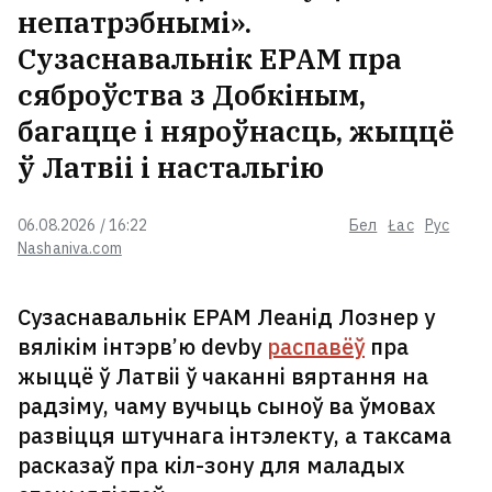
непатрэбнымі».
Сузаснавальнік EPAM пра
сяброўства з Добкіным,
багацце і няроўнасць, жыццё
ў Латвіі і настальгію
06.08.2026 / 16:22
Бел
Łac
Рус
Nashaniva.com
Сузаснавальнік EPAM Леанід Лознер у
вялікім інтэрв’ю devby
распавёў
пра
жыццё ў Латвіі ў чаканні вяртання на
радзіму, чаму вучыць сыноў ва ўмовах
развіцця штучнага інтэлекту, а таксама
расказаў пра кіл-зону для маладых