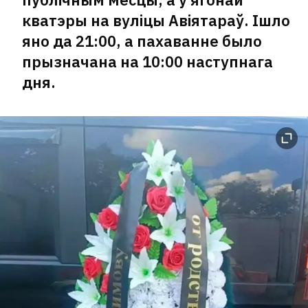
кватэры на вуліцы Авіятараў. Ішло
яно да 21:00, а пахаванне было
прызначана на 10:00 наступнага
дня.