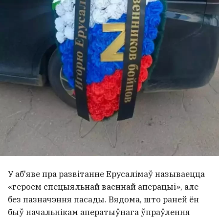
У аб'яве пра развітанне Ерусалімаў называецца
«героем спецыяльнай ваеннай аперацыі», але
без пазначэння пасады. Вядома, што раней ён
быў начальнікам аператыўнага ўпраўлення