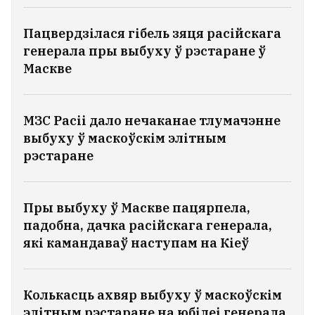
Пацвердзілася гібель зяця расійскага
генерала пры выбуху ў рэстаране ў
Маскве
МЗС Расіі дало нечаканае тлумачэнне
выбуху ў маскоўскім элітным
рэстаране
Пры выбуху ў Маскве пацярпела,
падобна, дачка расійскага генерала,
які камандаваў наступам на Кіеў
Колькасць ахвяр выбуху ў маскоўскім
элітным рэстаране на юбілеі генерала,