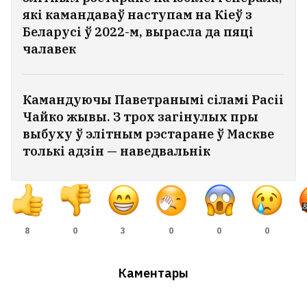
які камандаваў наступам на Кіеў з
Беларусі ў 2022-м, вырасла да пяці
чалавек
Камандуючы Паветранымі сіламі Расіі
Чайко жывы. З трох загінулых пры
выбуху ў элітным рэстаране ў Маскве
толькі адзін — наведвальнік
8
0
3
0
0
0
Каментары