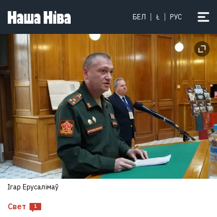
БЕЛ
Ł
РУС
Ігар Ерусалімаў
Свет
1