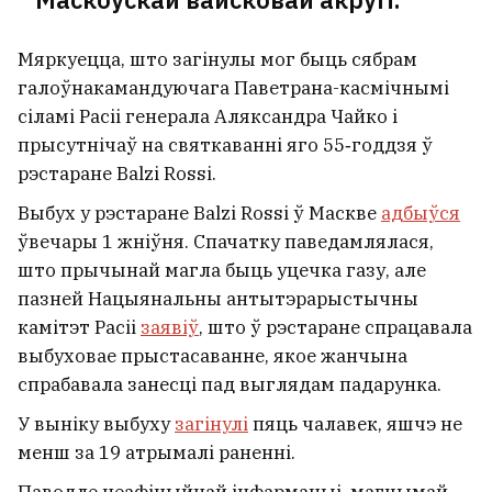
Мяркуецца, што загінулы мог быць сябрам
галоўнакамандуючага Паветрана-касмічнымі
сіламі Расіі генерала Аляксандра Чайко і
прысутнічаў на святкаванні яго 55‑годдзя ў
рэстаране Balzi Rossi.
Выбух у рэстаране Balzi Rossi ў Маскве
адбыўся
ўвечары 1 жніўня. Спачатку паведамлялася,
што прычынай магла быць уцечка газу, але
пазней Нацыянальны антытэрарыстычны
камітэт Расіі
заявіў
, што ў рэстаране спрацавала
выбуховае прыстасаванне, якое жанчына
спрабавала занесці пад выглядам падарунка.
У выніку выбуху
загінулі
пяць чалавек, яшчэ не
менш за 19 атрымалі раненні.