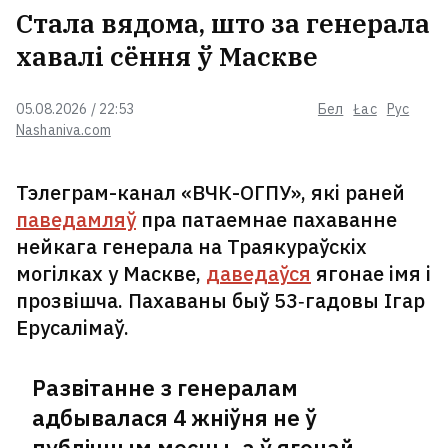
Стала вядома, што за генерала
хавалі сёння ў Маскве
05.08.2026 / 22:53
Бел
Łac
Рус
Nashaniva.com
Тэлеграм-канал «ВЧК-ОГПУ», які раней
паведамляў
пра патаемнае пахаванне
нейкага генерала на Траякураўскіх
могілках у Маскве,
даведаўся
ягонае імя і
прозвішча. Пахаваны быў 53‑гадовы Ігар
Ерусалімаў.
Развітанне з генералам
адбывалася 4 жніўня не ў
публічным месцы, а ў ягонай