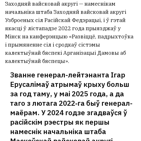
Заходняй вайсковай акругі — намеснікам
начальніка штаба Заходняй вайсковай акругі
Узброеных сіл Расійскай Федэрацыі, і ў гэтай
якасці ў лістападзе 2022 года прыязджаў у
Мінск на канферэнцыю «Развіццё, падрыхтоўка
і прымяненне сіл і сродкаў сістэмы
калектыўнай бяспекі Арганізацыі Дамовы аб
калектыўнай бяспецы».
Званне генерал-лейтэнанта Ігар
Ерусалімаў атрымаў крыху больш
за год таму, у маі 2025 года, а да
таго з лютага 2022‑га быў генерал-
маёрам. У 2024 годзе згадваўся ў
расійскім рэестры як першы
намеснік начальніка штаба
Маскоўскай вайсковай акругі.