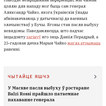
Паводле неафіцыйнай інфармацыі, магчымай
цэллю для нападу мог быць сам генерал
Аляксандр Чайко, якога ўкраінскія ўлады
абвінавачваюць у датычнасці да ваенных
злачынстваў у Бучы. Ягоны стан пасля выбуху
невядомы. Паведамляецца, што падчас
інцыдэнту
загінуў
яго зяць Данііл Перадрый, а
25‑гадовая дачка Марыя Чайко
магла атрымаць
раненні.
ЧЫТАЙЦЕ ЯШЧЭ
У Маскве пасля выбуху ў рэстаране
Balzi Rossi прайшло патаемнае
пахаванне генерала