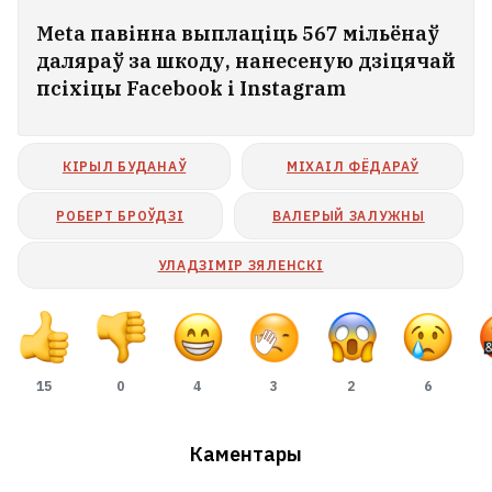
Meta павінна выплаціць 567 мільёнаў
даляраў за шкоду, нанесеную дзіцячай
псіхіцы Facebook і Instagram
КІРЫЛ БУДАНАЎ
МІХАІЛ ФЁДАРАЎ
РОБЕРТ БРОЎДЗІ
ВАЛЕРЫЙ ЗАЛУЖНЫ
УЛАДЗІМІР ЗЯЛЕНСКІ
15
0
4
3
2
6
Каментары