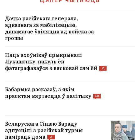
ЦЯПЕР ЧЫТАЮЦЬ
Дачка расійскага генерала,
адказнага за мабілізацыю,
дапамагае ўхіляцца ад войска за
грошы
Пяць ахоўнікаў прыкрывалі
Лукашэнку, пакуль ён
фатаграфаваўся з вясковай сям'ёй
2
Бабарыка расказаў, з якім
праектам вяртаецца ў палітыку
10
Беларускага Сінюю Бараду
адпусцілі з расійскай турмы
паміраць дома
2