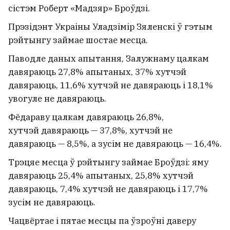
сістэм Роберт «Мадзяр» Броўдзі.
Прэзідэнт Украіны Уладзімір Зяленскі ў гэтым
рэйтынгу займае шостае месца.
Паводле даных апытання, Залужнаму цалкам
давяраюць 27,8% апытаных, 37% хутчэй
давяраюць, 11,6% хутчэй не давяраюць і 18,1%
увогуле не давяраюць.
Фёдараву цалкам давяраюць 26,8%,
хутчэй давяраюць — 37,8%, хутчэй не
давяраюць — 8,5%, а зусім не давяраюць — 16,4%.
Трэцяе месца ў рэйтынгу займае Броўдзі: яму
давяраюць 25,4% апытаных, 25,8% хутчэй
давяраюць, 7,4% хутчэй не давяраюць і 17,7%
зусім не давяраюць.
Чацвёртае і пятае месцы па ўзроўні даверу