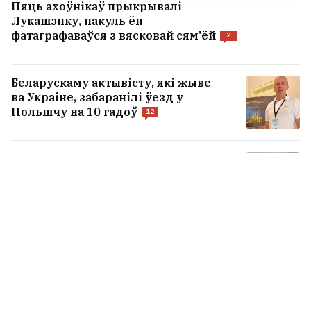
Пяць ахоўнікаў прыкрывалі
Лукашэнку, пакуль ён
фатаграфаваўся з вясковай сям'ёй
2
Беларускаму актывісту, які жыве
ва Украіне, забаранілі ўезд у
Польшчу на 10 гадоў
12
Лукашэнка папракнуў Тапузідзіса
за хамон у крамах і загадаў
праверыць усе гандлёвыя сеткі
10
Наўроцкі: Украіна можа
разлічваць на дапамогу, бо там,
дзе б'юць маскаля — Польшча
дапамагае
12