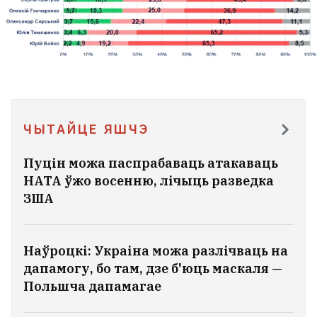
ЧЫТАЙЦЕ ЯШЧЭ
Пуцін можа паспрабаваць атакаваць
НАТА ўжо восенню, лічыць разведка
ЗША
Наўроцкі: Украіна можа разлічваць на
дапамогу, бо там, дзе б'юць маскаля —
Польшча дапамагае