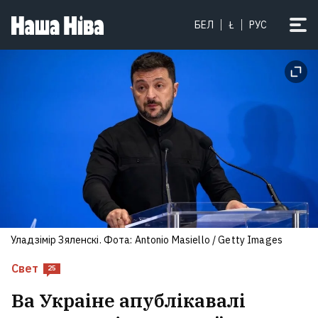
БЕЛ
Ł
РУС
Уладзімір Зяленскі. Фота: Antonio Masiello / Getty Images
Свет
25
Ва Украіне апублікавалі