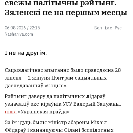
свежы палітычны рэйтынг.
Зяленскі не на першым месцы
06.08.2026 / 22:15
Бел
Łac
Рус
Nashaniva.com
І не на другім.
Сацыялагічнае апытанне было праведзена 28
ліпеня — 2 жніўня Цэнтрам сацыяльных
даследаванняў «Соцыс».
Рэйтынг даверу да палітычных лідараў
узначаліў экс-кіраўнік УСУ Валерый Залужны,
піша
«Украінская праўда».
За ім ідуць былы міністр абароны Міхаіл
Фёдараў і камандуючы Сіламі беспілотных