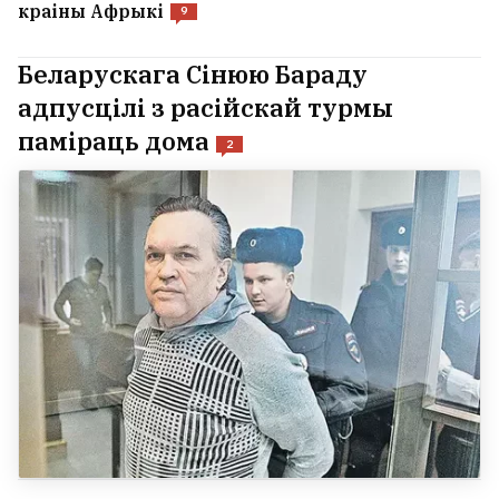
краіны Афрыкі
9
Беларускага Сінюю Бараду
адпусцілі з расійскай турмы
паміраць дома
2