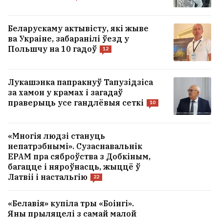
Беларускаму актывісту, які жыве
ва Украіне, забаранілі ўезд у
Польшчу на 10 гадоў
12
Лукашэнка папракнуў Тапузідзіса
за хамон у крамах і загадаў
праверыць усе гандлёвыя сеткі
10
«Многія людзі стануць
непатрэбнымі». Сузаснавальнік
EPAM пра сяброўства з Добкіным,
багацце і няроўнасць, жыццё ў
Латвіі і настальгію
22
«Белавія» купіла тры «Боінгі».
Яны прыляцелі з самай малой