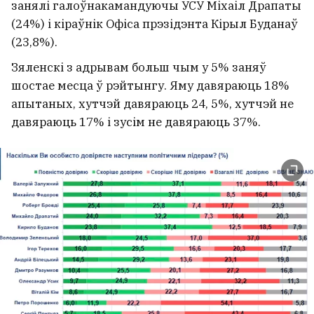
занялі галоўнакамандуючы УСУ Міхаіл Драпаты
(24%) і кіраўнік Офіса прэзідэнта Кірыл Буданаў
(23,8%).
Зяленскі з адрывам больш чым у 5% заняў
шостае месца ў рэйтынгу. Яму давяраюць 18%
апытаных, хутчэй давяраюць 24, 5%, хутчэй не
давяраюць 17% і зусім не давяраюць 37%.