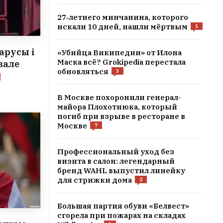
27‑летнего минчанина, которого
искали 10 дней, нашли мёртвым
1
арусы і
«Убийца Википедии» от Илона
Маска всё? Grokipedia перестала
вале
обновляться
3
В Москве похоронили генерал-
майора Плохотнюка, который
погиб при взрыве в ресторане в
Москве
7
Профессиональный уход без
визита в салон: легендарный
бренд WAHL выпустил линейку
для стрижки дома
2
Большая партия обуви «Белвест»
сгорела при пожарах на складах