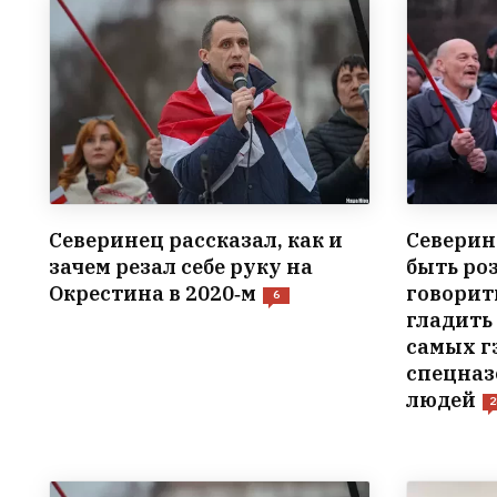
Северинец рассказал, как и
Северин
зачем резал себе руку на
быть ро
Окрестина в 2020‑м
говорит
6
гладить 
самых г
спецназ
людей
2