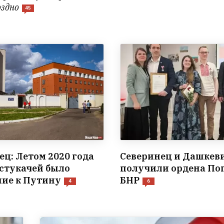
оздно
45
ец: Летом 2020 года
Северинец и Дашкев
 стукачей было
получили ордена По
ие к Путину
БНР
4
6