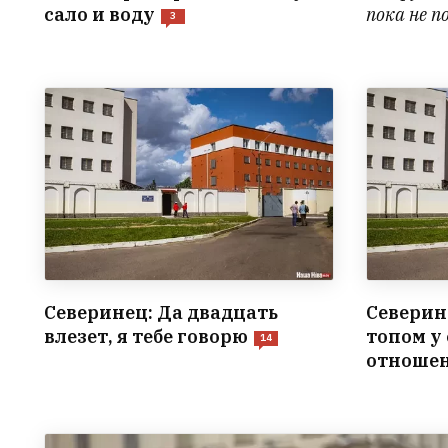
сало и воду
пока не п
3
Северинец: Да двадцать
Северин
влезет, я тебе говорю
топом у
14
отношен