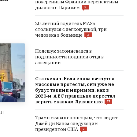
поверенным Франции перспективы
диалога с Парижем
5
20‑летний водитель МАЗа
столкнулся с легковушкой, три
человека в больнице
2
Полешук засомневался в
подлинности подписи отца в
завещании
Статкевич: Если снова начнутся
массовые протесты, они уже не
будут такими мирными, как в
2020‑м. А ЕС правильно перестал
верить сказкам Лукашенко
47
ал
Трамп сказал спонсорам, что видит
Джей Ди Вэнса следующим
президентом США
7