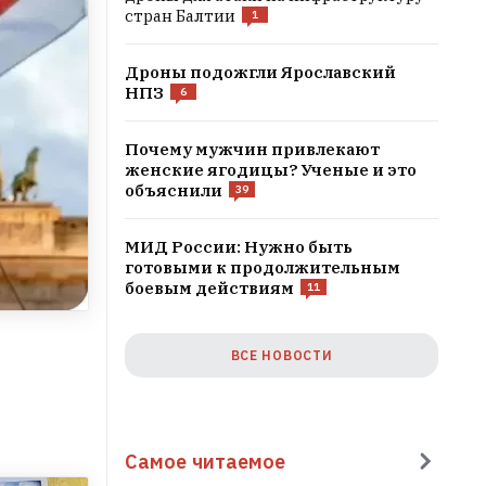
стран Балтии
1
Дроны подожгли Ярославский
НПЗ
6
Почему мужчин привлекают
женские ягодицы? Ученые и это
объяснили
39
МИД России: Нужно быть
готовыми к продолжительным
боевым действиям
11
ВСЕ НОВОСТИ
Самое читаемое