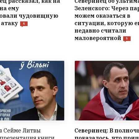
ц рассказал, как на
Северинец об ультим
на ему
Зеленского: Через па
зовали чудовищную
можем оказаться в
 атаку
ситуации, которую 
6
недавно считали
маловероятной
5
в Сейме Литвы
Северинец: В полноч
 презентация книги
показалось, что при