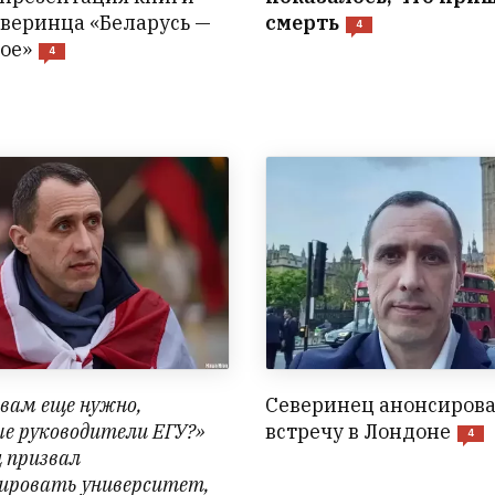
веринца «Беларусь —
смерть
4
тое»
4
 вам еще нужно,
Северинец анонсиров
е руководители ЕГУ?»
встречу в Лондоне
4
ц призвал
зировать университет,