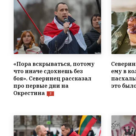
«Пора вскрываться, потому
Северин
что иначе сдохнешь без
ему в к
боя». Северинец рассказал
пасхаль
про первые дни на
это был
Окрестина
2