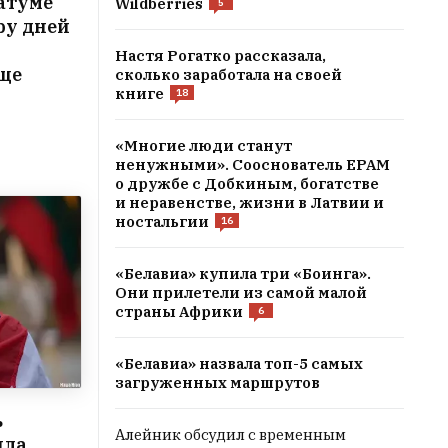
атуме
Wildberries
5
ру дней
Настя Рогатко рассказала,
еще
сколько заработала на своей
книге
18
«Многие люди станут
ненужными». Сооснователь EPAM
о дружбе с Добкиным, богатстве
и неравенстве, жизни в Латвии и
ностальгии
16
«Белавиа» купила три «Боинга».
Они прилетели из самой малой
страны Африки
6
«Белавиа» назвала топ-5 самых
загруженных маршрутов
ь
Алейник обсудил с временным
шла