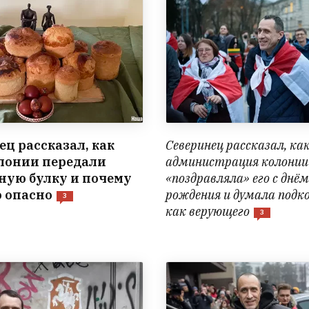
ец рассказал, как
Северинец рассказал, ка
олонии передали
администрация колонии
ную булку и почему
«поздравляла» его с днём
о опасно
рождения и думала подк
3
как верующего
3