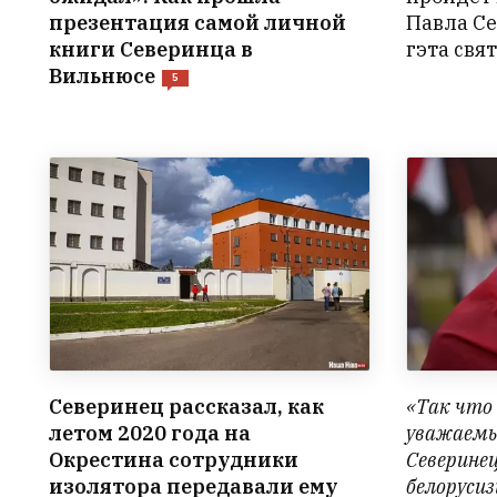
презентация самой личной
Павла Се
книги Северинца в
гэта свя
Вильнюсе
5
Северинец рассказал, как
«Так что
летом 2020 года на
уважаемы
Окрестина сотрудники
Северине
изолятора передавали ему
белоруси