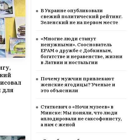
В Украине опубликовали
свежий политический рейтинг.
Зеленский не на первом месте
«Многие люди станут
ненужными». Сооснователь
EPAM о дружбе с Добкиным,
богатстве и неравенстве, жизни
в Латвии и ностальгии
игу,
ский
Почему мужчин привлекают
рисовал
женские ягодицы? Ученые и
 для
это объяснили
Статкевич о «Ночи музеев» в
Минске: Мы поняли, что люди
аплодировали не саксофонисту,
а нам с женой