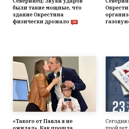
Северинец: Звуки ударов
Северине
были такие мощные, что
Окрести
здание Окрестина
органи
физически дрожало
газовую
18
«Такого от Павла я не
Сегодня 
ожидал». Как прошла
пройдет