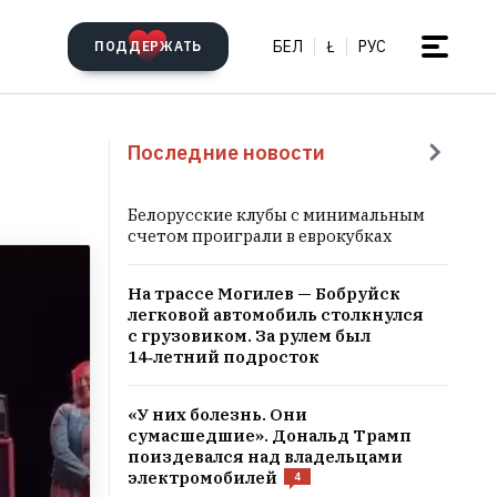
БЕЛ
Ł
РУС
ПОДДЕРЖАТЬ
Последние новости
Белорусские клубы с минимальным
счетом проиграли в еврокубках
На трассе Могилев — Бобруйск
легковой автомобиль столкнулся
с грузовиком. За рулем был
14‑летний подросток
«У них болезнь. Они
сумасшедшие». Дональд Трамп
поиздевался над владельцами
электромобилей
4