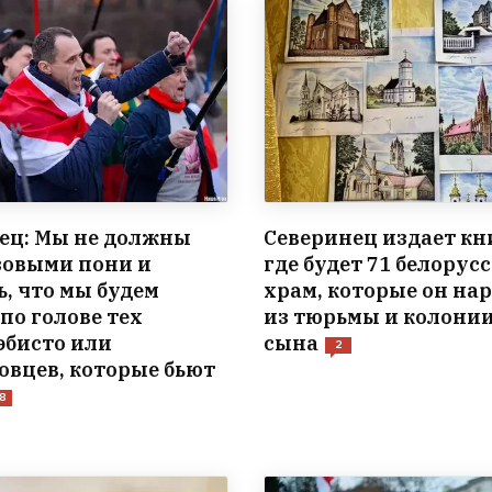
ец: Мы не должны
Северинец издает кн
зовыми пони и
где будет 71 белорус
ь, что мы будем
храм, которые он на
по голове тех
из тюрьмы и колонии
эбисто или
сына
2
овцев, которые бьют
8