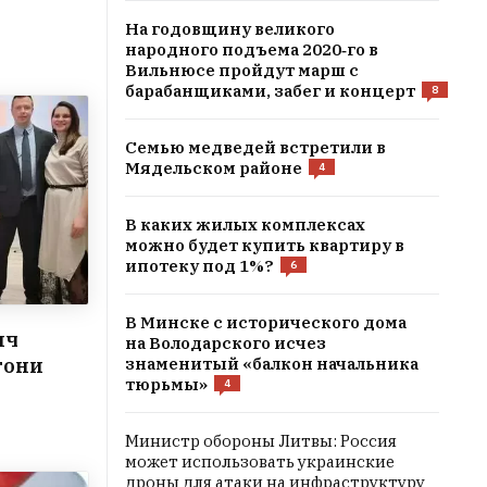
На годовщину великого
народного подъема 2020‑го в
Вильнюсе пройдут марш с
барабанщиками, забег и концерт
8
Семью медведей встретили в
Мядельском районе
4
В каких жилых комплексах
можно будет купить квартиру в
ипотеку под 1%?
6
В Минске с исторического дома
ич
на Володaрского исчез
знаменитый «балкон начальника
гони
тюрьмы»
4
Министр обороны Литвы: Россия
может использовать украинские
дроны для атаки на инфраструктуру