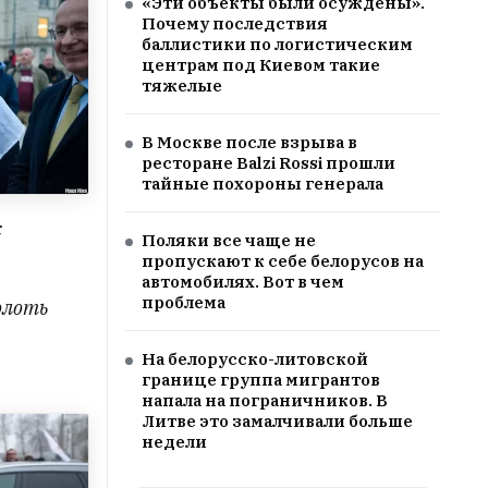
«Эти объекты были осуждены».
Почему последствия
баллистики по логистическим
центрам под Киевом такие
тяжелые
В Москве после взрыва в
ресторане Balzi Rossi прошли
тайные похороны генерала
к
Поляки все чаще не
пропускают к себе белорусов на
автомобилях. Вот в чем
проблема
олоть
На белорусско-литовской
границе группа мигрантов
напала на пограничников. В
Литве это замалчивали больше
недели