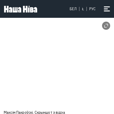
БЕЛ
Ł
РУС
Максім Пакроўскі. Скрыншот з відэа