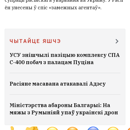
ён унесены ў спіс «замежных агентаў».
ЧЫТАЙЦЕ ЯШЧЭ
УСУ знішчылі пазіцыю комплексу СПА
С-400 побач з палацам Пуціна
Расіяне масавана атакавалі Адэсу
Міністэрства абароны Балгарыі: На
мяжы з Румыніяй упаў украінскі дрон