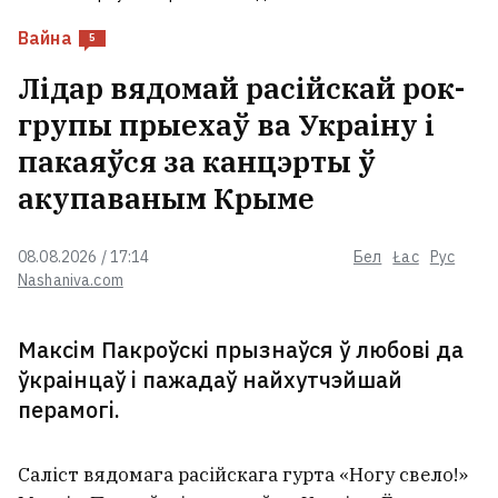
Вайна
5
Лідар вядомай расійскай рок-
групы прыехаў ва Украіну і
пакаяўся за канцэрты ў
акупаваным Крыме
08.08.2026 / 17:14
Бел
Łac
Рус
Nashaniva.com
Максім Пакроўскі прызнаўся ў любові да
ўкраінцаў і пажадаў найхутчэйшай
перамогі.
Саліст вядомага расійскага гурта «Ногу свело!»