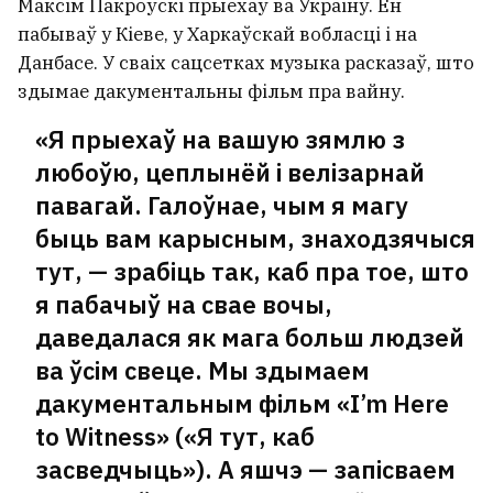
Максім Пакроўскі прыехаў ва Украіну. Ён
пабываў у Кіеве, у Харкаўскай вобласці і на
Данбасе. У сваіх сацсетках музыка расказаў, што
здымае дакументальны фільм пра вайну.
«Я прыехаў на вашую зямлю з
любоўю, цеплынёй і велізарнай
павагай. Галоўнае, чым я магу
быць вам карысным, знаходзячыся
тут, — зрабіць так, каб пра тое, што
я пабачыў на свае вочы,
даведалася як мага больш людзей
ва ўсім свеце. Мы здымаем
дакументальным фільм «I’m Here
to Witness» («Я тут, каб
засведчыць»). А яшчэ — запісваем