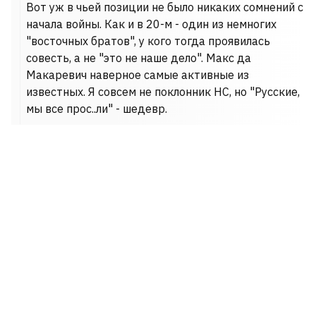
Вот уж в чьей позиции не было никаких сомнений с
начала войны. Как и в 20-м - один из немногих
"восточных братов", у кого тогда проявилась
совесть, а не "это не наше дело". Макс да
Макаревич наверное самые активные из
известных. Я совсем не поклонник НС, но "Русские,
мы все прос..ли" - шедевр.
ЗЫ Вот если бы Чайф с Сукачевым приехали
покаяться - это да, что-то большое в лесу... того. Но
фиг там.
Янка
27
9
08.08.2026
АДКАЗАЦЬ
Пацук, кожны чалавек мае права на памылку. І
Пакроўскі, пачынаючы з 2020, зрабіў вельмі шмат,
каб яе выправіць. І працягвае рабіць. Але галоўнае
- ён ніколі не ўхваляў забойстваў людзей. Таму ён