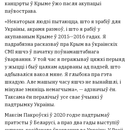
канцэрты ў Крыме ўжо пасля акупацыі
паўвострава.
«Некаторыя людзі пытаюцца, што я зрабіў для
Украіны, акрамя размоў, ​​і што я рабіў у
акупаваным Крыме ў 2015—2016 гадах. Я
падрабязна расказваў пра Крым ва ўкраінскіх
СМІ яшчэ ў пачатку поўнамаштабнага
ўварвання. У той час я перажываў цяжкі перыяд
у жыцці і быў цалкам адарваны ад падзей, што
адбываліся вакол мяне. Я глыбока пра гэта
шкадую. Але машыну часу яшчэ не вынайшлі, і
мінулае змяніць немагчыма», — адзначыў ён.
Таксама ён пералічыў усе свае ўчынкі ў
падтрымку Украіны.
Максім Пакроўскі ў 2020 годзе падтрымаў
пратэсты ў Беларусі, а праз два гады выступіў
супраць расійскага ўварвання ва Украіну. У Расіі