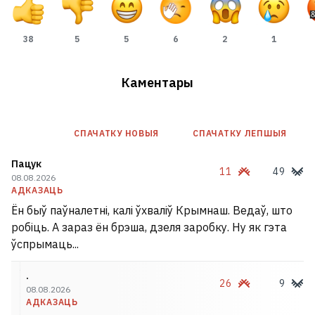
38
5
5
6
2
1
Каментары
СПАЧАТКУ НОВЫЯ
СПАЧАТКУ ЛЕПШЫЯ
Пацук
11
49
08.08.2026
АДКАЗАЦЬ
Ён быў паўналетні, калі ўхваліў Крымнаш. Ведаў, што
робіць. А зараз ён брэша, дзеля заробку. Ну як гэта
ўспрымаць...
.
26
9
08.08.2026
АДКАЗАЦЬ