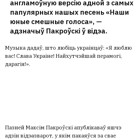
англамоўную версію адной з самых
папулярных нашых песень «Наши
юные смешные голоса», —
адзначыў Пакроўскі ў відэа.
Музыка дадаў, што любіць украінцаў: «Я люблю
вас! Слава Украіне! Найхутчэйшай перамогі,
дарагія!».
Пазней Максім Пакроўскі апублікаваў яшчэ
адзін відэазварот, у якім пакаяўся за свае