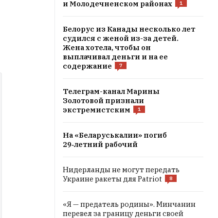
и Молодечненском районах
1
Белорус из Канады несколько лет
судился с женой из-за детей.
Жена хотела, чтобы он
выплачивал деньги и на ее
содержание
7
Телеграм-канал Марины
Золотовой признали
экстремистским
1
На «Беларуськалии» погиб
29‑летний рабочий
Нидерланды не могут передать
Украине ракеты для Patriot
8
«Я — предатель родины». Минчанин
перевел за границу деньги своей