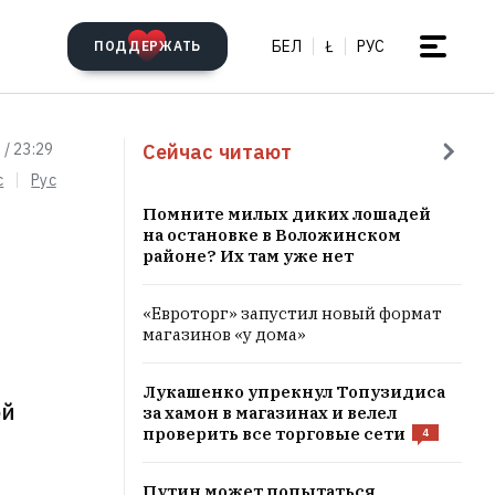
БЕЛ
Ł
РУС
ПОДДЕРЖАТЬ
Сейчас читают
 / 23:29
c
Рус
Помните милых диких лошадей
на остановке в Воложинском
районе? Их там уже нет
«Евроторг» запустил новый формат
магазинов «у дома»
Лукашенко упрекнул Топузидиса
ой
за хамон в магазинах и велел
проверить все торговые сети
4
Путин может попытаться