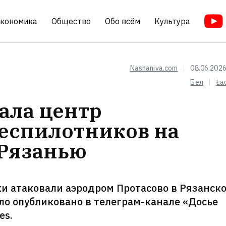
кономика
Общество
Обо всём
Культура
Nashaniva.com
08.06.2026
Бел
Ła
ала центр
беспилотников на
 Рязанью
и атаковали аэродром Протасово в Рязанск
ло опубликовано в телеграм-канале «Досье
es.