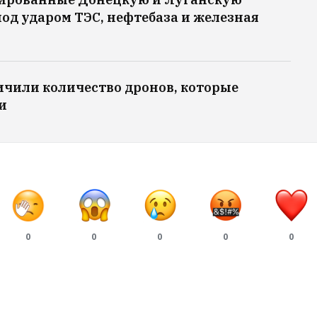
под ударом ТЭС, нефтебаза и железная
ичили количество дронов, которые
и
0
0
0
0
0