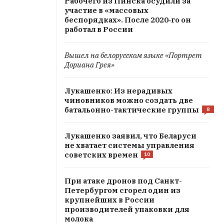
Рабочего из Пинска осудили за
участие в «массовых
беспорядках». После 2020‑го он
работал в России
Вышел на белорусском языке «Портрет
Дориана Грея»
Лукашенко: Из нерадивых
чиновников можно создать две
батальонно-тактические группы
8
Лукашенко заявил, что Беларуси
не хватает системы управления
советских времен
10
При атаке дронов под Санкт-
Петербургом сгорел один из
крупнейших в России
производителей упаковки для
молока