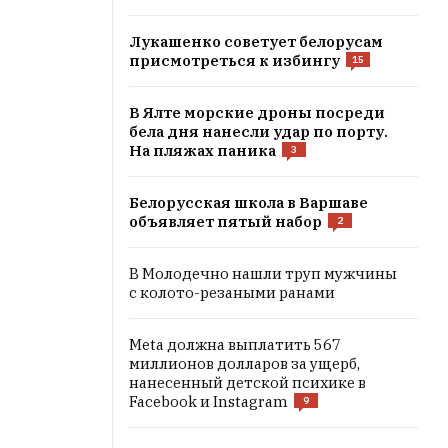
Лукашенко советует белорусам
присмотреться к избингу
15
В Ялте морские дроны посреди
бела дня нанесли удар по порту.
На пляжах паника
3
Белорусская школа в Варшаве
объявляет пятый набор
2
В Молодечно нашли труп мужчины
с колото-резаными ранами
Meta должна выплатить 567
миллионов долларов за ущерб,
нанесенный детской психике в
Facebook и Instagram
9