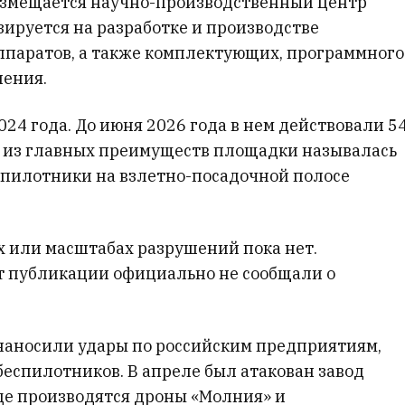
азмещается научно-производственный центр
зируется на разработке и производстве
ппаратов, а также комплектующих, программного
ления.
024 года. До июня 2026 года в нем действовали 5
 из главных преимуществ площадки называлась
спилотники на взлетно-посадочной полосе
 или масштабах разрушений пока нет.
т публикации официально не сообщали о
наносили удары по российским предприятиям,
беспилотников. В апреле был атакован завод
где производятся дроны «Молния» и