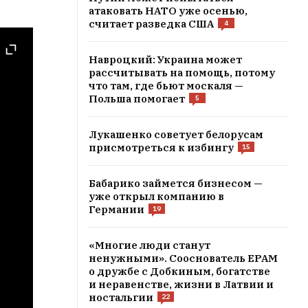
атаковать НАТО уже осенью,
считает разведка США
4
Навроцкий: Украина может
рассчитывать на помощь, потому
что там, где бьют москаля —
Польша помогает
5
Лукашенко советует белорусам
присмотреться к избингу
15
Бабарико займется бизнесом —
уже открыл компанию в
Германии
19
«Многие люди станут
ненужными». Сооснователь EPAM
о дружбе с Добкиным, богатстве
и неравенстве, жизни в Латвии и
ностальгии
22