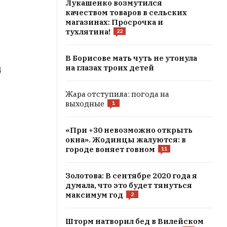
Лукашенко возмутился
качеством товаров в сельских
магазинах: Просрочка и
тухлятина!
22
В Борисове мать чуть не утонула
на глазах троих детей
4
Жара отступила: погода на
выходные
1
«При +30 невозможно открыть
окна». Жодинцы жалуются: в
городе воняет говном
11
Золотова: В сентябре 2020 года я
думала, что это будет тянуться
максимум год
2
Шторм натворил бед в Вилейском