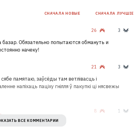
СНАЧАЛА НОВЫE
СНАЧАЛА ЛУЧШІЕ
26
3
а базар. Обязательно попытаются обмануть и
постоянно начеку!
21
3
і сябе памятаю, заўсёды там ветлівасць і
енне напіхаць паціху гнілля ў пакупкі ці нясвежы
8
1
Ь
ОКАЗАТЬ ВСЕ КОММЕНТАРИИ
мароўцы так падманваюць.