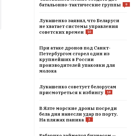
батальонно-тактические группы
9
Лукашенко заявил, что Беларуси
не хватает системы управления
советских времен
10
При атаке дронов под Санкт-
Петербургом сгорел один из
крупнейших в России
производителей упаковки для
молока
Лукашенко советует белорусам
присмотреться к избингу
18
В Ялте морские дроны посреди
бела дня нанесли удар по порту.
На пляжах паника
3
Бабарико займется бизнесом —