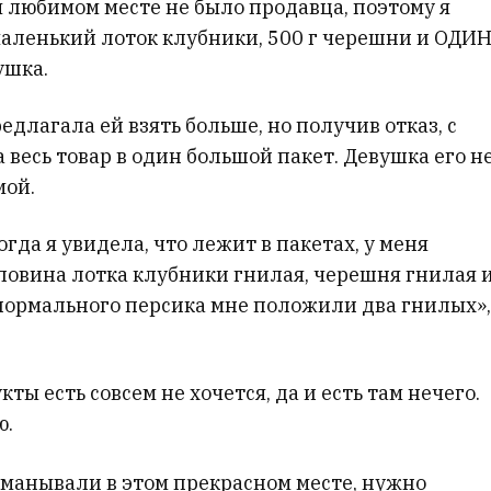
м любимом месте не было продавца, поэтому я
маленький лоток клубники, 500 г черешни и ОДИ
ушка.
едлагала ей взять больше, но получив отказ, с
весь товар в один большой пакет. Девушка его н
мой.
гда я увидела, что лежит в пакетах, у меня
оловина лотка клубники гнилая, черешня гнилая 
 нормального персика мне положили два гнилых»,
кты есть совсем не хочется, да и есть там нечего.
ю.
бманывали в этом прекрасном месте, нужно