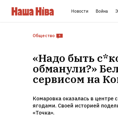
Новости
Война
Э
Общество
6
«Надо быть с*к
обманули?» Бе
сервисом на К
Комаровка оказалась в центре с
ягодами. Своей историей подел
«Точка».