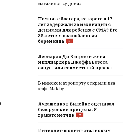
магазинов «у дома»
Помните блогера, которого в 17
лет задержали за махинации с
деньгами для ребенка с СМА? Его
38‑летняя возлюбленная
беременна
8
Леонардо Ди Каприо и жена
миллиардера Джеффа Безоса
запустили совместный проект
В минском аэропорту открыли два
кафе Mak.by
в
Лукашенко в Вилейке оценивал
белорусские прицелы: Я
гранатометчик
9
Интернет-шопинг стал новым