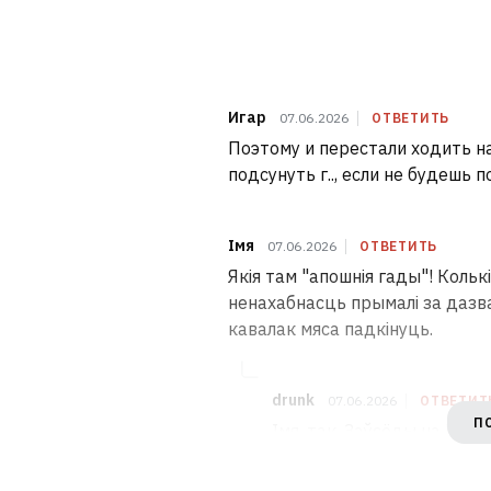
Игар
07.06.2026
ОТВЕТИТЬ
Поэтому и перестали ходить н
подсунуть г.., если не будешь 
Імя
07.06.2026
ОТВЕТИТЬ
Якія там "апошнія гады"! Кольк
ненахабнасць прымалі за дазвал
кавалак мяса падкінуць.
drunk
07.06.2026
ОТВЕТИТ
П
Імя, так. Заўсёды на Ка