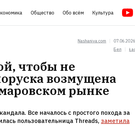
кономика
Общество
Обо всём
Культура
Nashaniva.com
07.06.2026
Бел
Ła
ой, чтобы не
лоруска возмущена
омаровском рынке
кандала. Все началось с простого похода за
илась пользовательница Threads,
заметила