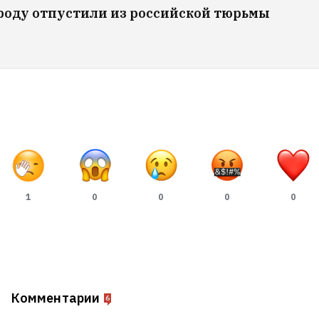
роду отпустили из российской тюрьмы
1
0
0
0
0
Комментарии
6