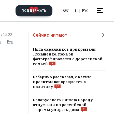
БЕЛ
Ł
РУС
ПОДДЕРЖАТЬ
Сейчас читают
 / 15:22
c
Рус
Пять охранников прикрывали
Лукашенко, пока он
фотографировался с деревенской
семьей
1
Бабарико рассказал, с каким
проектом возвращается в
политику
10
Белорусского Синюю Бороду
отпустили из российской
тюрьмы умирать дома
2