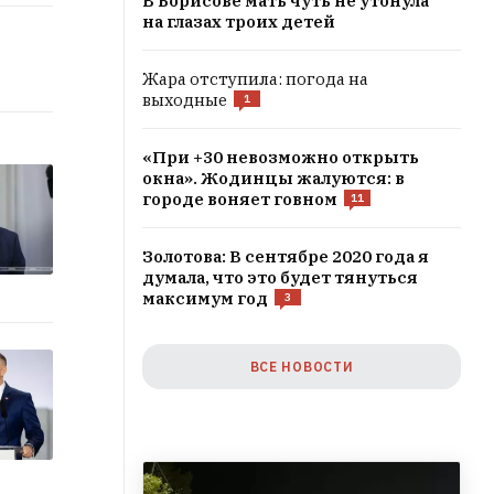
В Борисове мать чуть не утонула
на глазах троих детей
Жара отступила: погода на
выходные
1
«При +30 невозможно открыть
окна». Жодинцы жалуются: в
городе воняет говном
11
Золотова: В сентябре 2020 года я
думала, что это будет тянуться
максимум год
3
ВСЕ НОВОСТИ