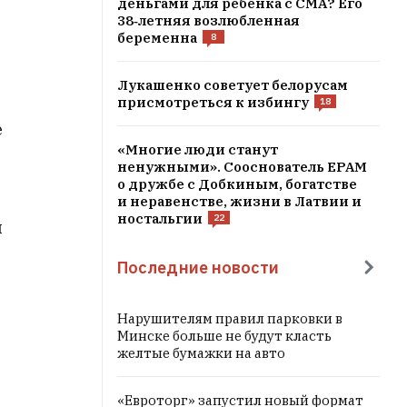
деньгами для ребенка с СМА? Его
38‑летняя возлюбленная
Н
беременна
8
Лукашенко советует белорусам
присмотреться к избингу
18
е
«Многие люди станут
ненужными». Сооснователь EPAM
о дружбе с Добкиным, богатстве
и неравенстве, жизни в Латвии и
ностальгии
22
и
Последние новости
Нарушителям правил парковки в
Минске больше не будут класть
желтые бумажки на авто
«Евроторг» запустил новый формат