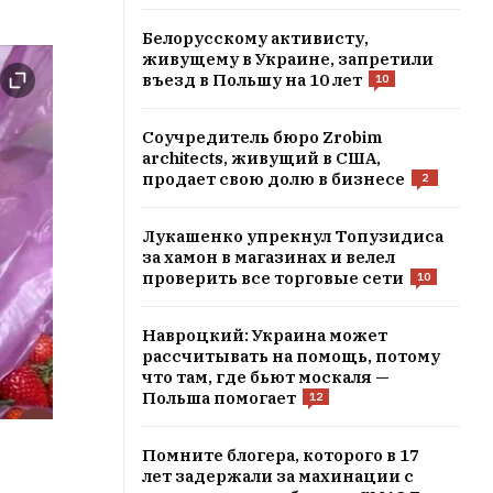
Белорусскому активисту,
живущему в Украине, запретили
въезд в Польшу на 10 лет
10
Соучредитель бюро Zrobim
architects, живущий в США,
продает свою долю в бизнесе
2
Лукашенко упрекнул Топузидиса
за хамон в магазинах и велел
проверить все торговые сети
10
Навроцкий: Украина может
рассчитывать на помощь, потому
что там, где бьют москаля —
Польша помогает
12
Помните блогера, которого в 17
лет задержали за махинации с