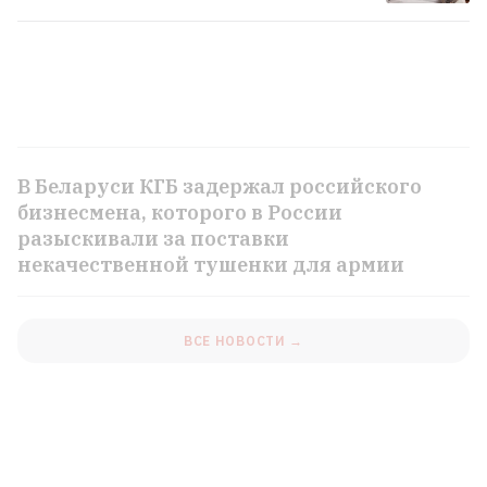
Россияне сбросили три авиабомбы на
Сумы — в городе значительные
разрушения, ранены 14 человек
1
В Беларуси КГБ задержал российского
бизнесмена, которого в России
разыскивали за поставки
некачественной тушенки для армии
ВСЕ НОВОСТИ →