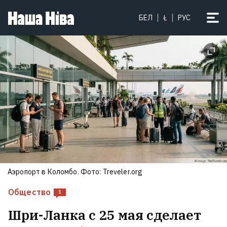
«Я сотрудник КГБ, у вас будут
БЕЛ
Ł
РУС
проблемы». Минчанка хотела
написать жалобу в оптике, но
сотрудница показала корочку
21
Аэропорт в Коломбо. Фото: Treveler.org
Общество
1
Шри-Ланка с 25 мая сделает
Вдова Никиты Мелкозёрова