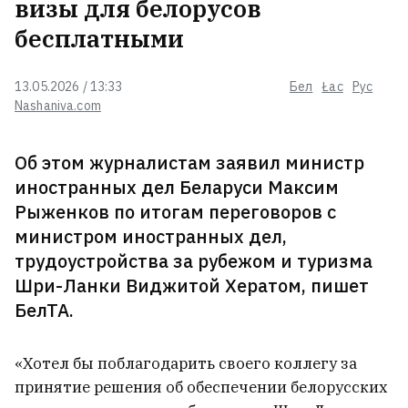
визы для белорусов
впервые публично рассказала о
ночи его смерти
18
бесплатными
13.05.2026 / 13:33
Бел
Łac
Рус
Создатели Patriot боятся, что
Nashaniva.com
Киев может усовершенствовать
их ракеты
2
Об этом журналистам заявил министр
иностранных дел Беларуси Максим
В Колумбии произошло сильное
землетрясение, уже десятки
Рыженков по итогам переговоров с
погибших
министром иностранных дел,
трудоустройства за рубежом и туризма
Шри-Ланки Виджитой Хератом, пишет
В Беларуси нашли копию
БелТА.
швейцарских Альп — но туристов
там не ждут
«Хотел бы поблагодарить своего коллегу за
Иван Кравцов сложил
принятие решения об обеспечении белорусских