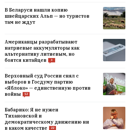
В Беларуси нашли копию
швейцарских Альп — но туристов
там не ждут
Американцы разрабатывают
натриевые аккумуляторы как
альтернативу литиевым, но
боятся китайцев
3
Верховный суд России снял с
выборов в Госдуму партию
«Яблоко» — единственную против
войны
12
Как белоруска с четырьмя детьми
стала профессором во Флориде
Бабарико: Я не нужен
17
Тихановской и
демократическому движению ни
в каком качестве
22