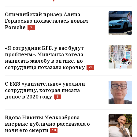
Олимпийский призер Алина
Горносько похвасталась новым
Porsche
7
«Я сотрудник КГБ, у вас будут
проблемы». Минчанка хотела
написать жалобу в оптике, но
сотрудница показала корочку
21
С БМЗ «унизительно» уволили
«У нас нет их координат, и это главная
сотрудницу, которая писала
сложность операции». Как идет поиск
донос в 2020 году
6
пропавших в горах Кыргызстана
белорусов и литовца
Вдова Никиты Мелкозёрова
впервые публично рассказала о
Роман о разводе, который многое может
ночи его смерти
18
сказать о современных женщинах