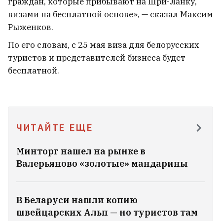
граждан, которые прибывают на Шри-Ланку,
обязанности секретаря
визами на бесплатной основе», — сказал Максим
Координационного совета. Теперь
Рыженков.
будет делегатом
9
По его словам, с 25 мая виза для белорусских
туристов и представителей бизнеса будет
бесплатной.
ЧИТАЙТЕ ЕЩЕ
Минторг нашел на рынке в
Валерьяново «золотые» мандарины
В Беларуси нашли копию
Актриса Марта Голубева вышла
швейцарских Альп — но туристов там