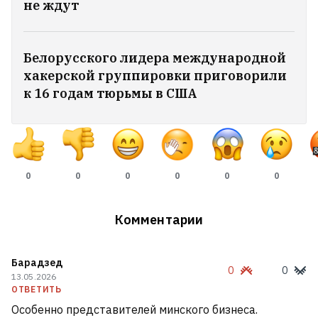
замуж — кто стал избранником?
не ждут
5
Белорусского лидера международной
хакерской группировки приговорили
к 16 годам тюрьмы в США
0
0
0
0
0
0
Комментарии
«Байсол» предупреждает о фейковом
Барадзед
0
0
боте, который выдает себя за службу
13.05.2026
ОТВЕТИТЬ
эвакуации
Особенно представителей минского бизнеса.