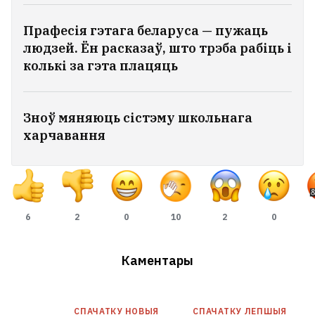
Прафесія гэтага беларуса — пужаць
людзей. Ён расказаў, што трэба рабіць і
колькі за гэта плацяць
Зноў мяняюць сістэму школьнага
харчавання
6
2
0
10
2
0
Каментары
СПАЧАТКУ НОВЫЯ
СПАЧАТКУ ЛЕПШЫЯ