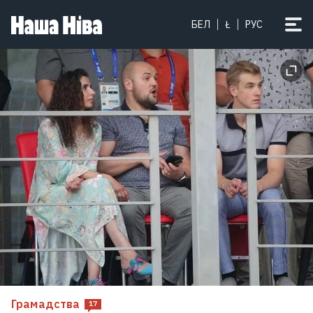
БЕЛ
Ł
РУС
Грамадства
17