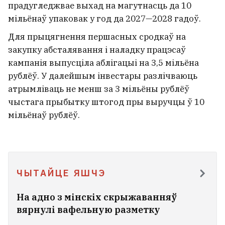
прадугледжвае выхад на магутнасць да 10
мільёнаў упаковак у год да 2027—2028 гадоў.
Для прыцягнення першасных сродкаў на
закупку абсталявання і наладку працэсаў
кампанія выпусціла аблігацыі на 3,5 мільёна
рублёў. У далейшым інвестары разлічваюць
атрымліваць не менш за 3 мільёны рублёў
чыстага прыбытку штогод пры выручцы ў 10
мільёнаў рублёў.
ЧЫТАЙЦЕ ЯШЧЭ
На адно з мінскіх скрыжаванняў
вярнулі вафельную разметку