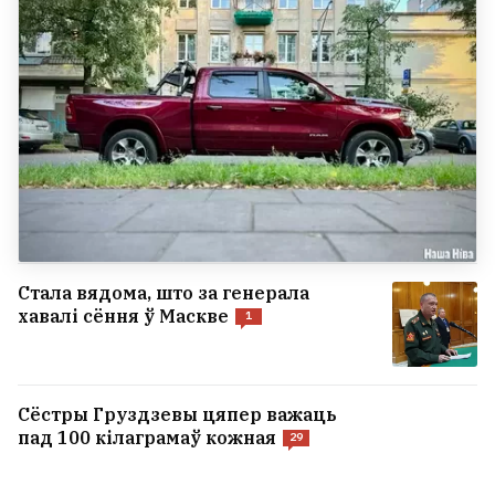
Стала вядома, што за генерала
хавалі сёння ў Маскве
1
Сёстры Груздзевы цяпер важаць
пад 100 кілаграмаў кожная
29