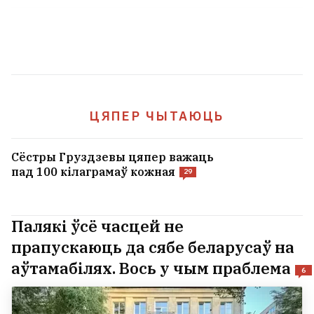
ЦЯПЕР ЧЫТАЮЦЬ
Сёстры Груздзевы цяпер важаць
пад 100 кілаграмаў кожная
29
Палякі ўсё часцей не
прапускаюць да сябе беларусаў на
аўтамабілях. Вось у чым праблема
6