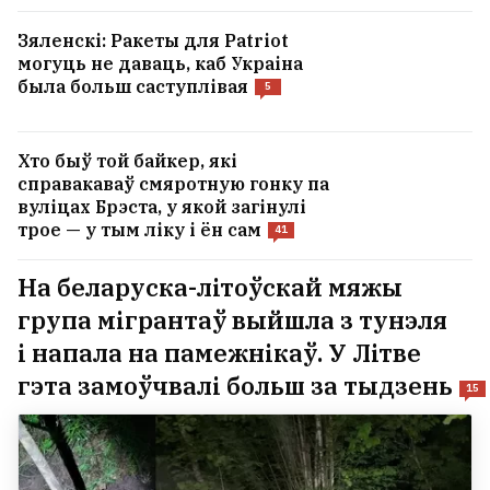
Зяленскі: Ракеты для Patriot
могуць не даваць, каб Украіна
была больш саступлівая
5
Хто быў той байкер, які
справакаваў смяротную гонку па
вуліцах Брэста, у якой загінулі
трое — у тым ліку і ён сам
41
На беларуска-літоўскай мяжы
група мігрантаў выйшла з тунэля
і напала на памежнікаў. У Літве
гэта замоўчвалі больш за тыдзень
15