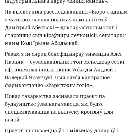
індустрыяльнага парку «Вялікі камень».
Як высветліла расследавальнікі «Бюро», адным
з чатырох заснавальнікаў кампаніі стаў
Дзмітрый Абельскі — доктар-афтальмолаг і
старэйшы сын кіраўніцы лечкамісіі, сенатаркі і
мамы Колі Ірыны Абельскай.
Разам з ім сярод бенефіцыяраў значацца Алег
Пазняк — сузаснавальнік і топ-менеджар сеткі
афтальмалагічных клінік Voka ды Андрэй і
Валерый Ярамчукі, чыя сям'я кантралюе
фармкампанію «Фармтэхналогія».
Новае таварыства заснавала праект па
будаўніцтве ўласнага завода, які будзе
спецыялізавацца на выпуску кропляў для
вачэй.
Праект ацэньваецца ў 10 мільёнаў долараў і