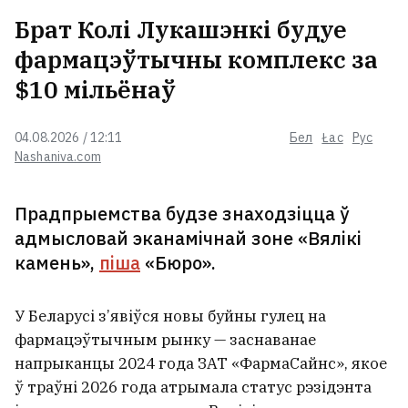
Брат Колі Лукашэнкі будуе
фармацэўтычны комплекс за
$10 мільёнаў
04.08.2026 / 12:11
Бел
Łac
Рус
Nashaniva.com
Прадпрыемства будзе знаходзіцца ў
адмысловай эканамічнай зоне «Вялікі
камень»,
піша
«Бюро».
У Беларусі з’явіўся новы буйны гулец на
фармацэўтычным рынку — заснаванае
напрыканцы 2024 года ЗАТ «ФармаСайнс», якое
ў траўні 2026 года атрымала статус рэзідэнта