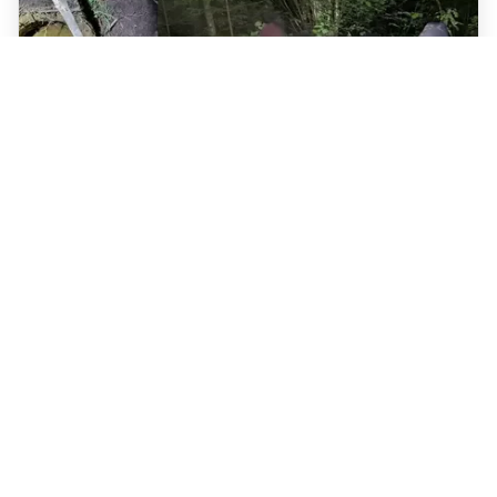
Архітэктар і сузаснавальнік бюро
Zrobim architects Андрусь Бездар
выйшаў з СІЗА
7