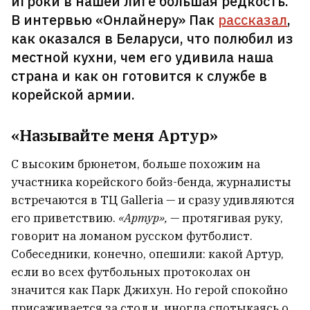
игроки в нашей лиге большая редкость.
В Минске строго наказали убийц
В интервью «Онлайнеру» Пак
рассказал
,
киргизского криминального
как оказался в Беларуси, что полюбил из
авторитета
местной кухни, чем его удивила наша
страна и как он готовится к службе в
корейской армии.
«Называйте меня Артур»
С высоким брюнетом, больше похожим на
участника корейского бойз-бенда, журналисты
встречаются в ТЦ Galleria — и сразу удивляются
его приветствию.
«Артур»,
— протягивая руку,
говорит на ломаном русском футболист.
Собеседники, конечно, опешили: какой Артур,
если во всех футбольных протоколах он
значится как Парк Джихун. Но герой спокойно
Погибла 18‑летняя Екатерина
присаживается за стол и, иногда спотыкаясь о