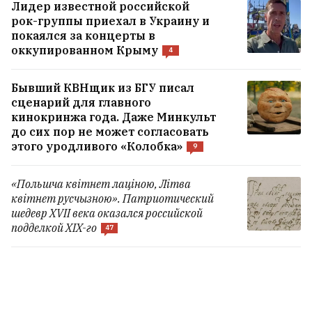
Лидер известной российской
рок-группы приехал в Украину и
покаялся за концерты в
оккупированном Крыму
4
Бывший КВНщик из БГУ писал
сценарий для главного
кинокринжа года. Даже Минкульт
до сих пор не может согласовать
этого уродливого «Колобка»
9
«Польшча квітнет лаціною, Літва
квітнет русчызною». Патриотический
шедевр XVII века оказался российской
подделкой XIX-го
47