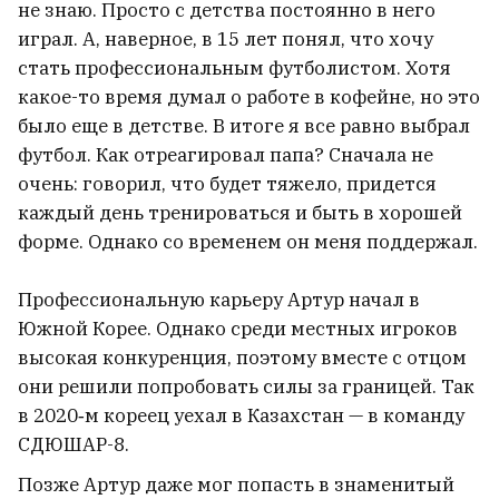
не знаю. Просто с детства постоянно в него
играл. А, наверное, в 15 лет понял, что хочу
стать профессиональным футболистом. Хотя
какое-то время думал о работе в кофейне, но это
было еще в детстве. В итоге я все равно выбрал
футбол. Как отреагировал папа? Сначала не
очень: говорил, что будет тяжело, придется
каждый день тренироваться и быть в хорошей
форме. Однако со временем он меня поддержал.
Профессиональную карьеру Артур начал в
Южной Корее. Однако среди местных игроков
высокая конкуренция, поэтому вместе с отцом
они решили попробовать силы за границей. Так
США ищут потенциального
в 2020‑м кореец уехал в Казахстан — в команду
нового лидера для Кубы
СДЮШАР-8.
подобного Делси Родригес
Позже Артур даже мог попасть в знаменитый