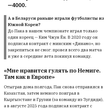
оказался российской подделкой XIX-го
47
—4000.
А в Беларуси раньше играли футболисты из
Украинские дроны ударили по
Сызранскому НПЗ
Южной Кореи?
До Пака в нашем чемпионате играл только
один кореец — Ким Чжун Ён. В 2020 году он
Россия ночью ударила по Украине
1
подписал контракт с минским «Динамо», но
закрепиться не смог: провел всего два матча
и уже в середине лета покинул команду.
ВСЕ НОВОСТИ →
«Мне нравится гулять по Немиге.
Там как в Европе»
Отыграв дома полгода, Пак снова отправился в
Казахстан, затем немного поиграл в
Кыргызстане и Грузии (за команду из Зугдиди),
а в августе 2025 года подписал контракт с