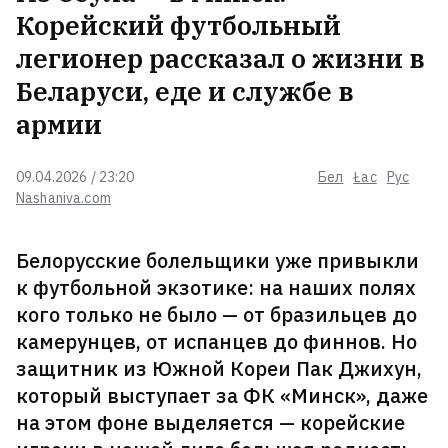
Вынесли приговор россиянину,
Корейский футбольный
который пьяным подрался с
легионер рассказал о жизни в
охранниками минского метро
3
Беларуси, еде и службе в
армии
Минские власти показали, как
утилизируют брошенные
машины ВИДЕО
09.04.2026 / 23:20
Бел
Łac
Рус
Nashaniva.com
«Беларусьфильм» приступил к
Белорусские болельщики уже привыкли
съемкам сериала о милиции
8
к футбольной экзотике: на наших полях
кого только не было — от бразильцев до
камерунцев, от испанцев до финнов. Но
Главный корпус Национального
защитник из Южной Кореи Пак Джихун,
художественного музея
торжественно закроют на
который выступает за ФК «Минск», даже
реконструкцию
на этом фоне выделяется — корейские