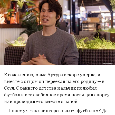
На минском пляже за кражи задержали
юных «фокусников»
Влюблённый в белорусский язык
математик и священник, который
выучил английский по детективам
Агаты Кристи. 100 лет Александру
Надсону
6
К сожалению, мама Артура вскоре умерла, и
Захотят ли дети это носить? Разобрали
новые коллекции школьной формы
вместе с отцом он переехал на его родину — в
7
Сеул. С раннего детства мальчик полюбил
футбол и все свободное время посвящал спорту
В Польше белоруска снимала
или проводил его вместе с папой.
деньги в банкомате, а ее вдруг
— Почему я так заинтересовался футболом? Да
окружили трое мужчин
8