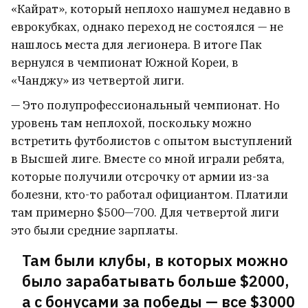
«Кайрат», который неплохо нашумел недавно в
еврокубках, однако переход не состоялся — не
нашлось места для легионера. В итоге Пак
вернулся в чемпионат Южной Кореи, в
«Чанджу» из четвертой лиги.
— Это полупрофессиональный чемпионат. Но
уровень там неплохой, поскольку можно
встретить футболистов с опытом выступлений
в Высшей лиге. Вместе со мной играли ребята,
которые получили отсрочку от армии из-за
болезни, кто-то работал официантом. Платили
там примерно $500—700. Для четвертой лиги
Испания вводит пограничный контроль
это были средние зарплаты.
с Италией
3
Там были клубы, в которых можно
было зарабатывать больше $2000,
«Польшча квітнет лаціною, Літва квітнет
а с бонусами за победы — все $3000
русчызною». Патриотический шедевр XVII века