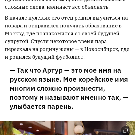
Садовская, дочь молодечненской
сложные слова, начинает все объяснять.
активистки Алеси Садовской
5
В начале нулевых его отец решил выучиться на
повара и отправился получать образование в
Москву, где познакомился со своей будущей
супругой. Спустя некоторое время пара
переехала на родину жены — в Новосибирск, где
и родился будущий футболист.
— Так что Артур — это мое имя на
русском языке. Мое корейское имя
многим сложно произнести,
поэтому и называют именно так, —
улыбается парень.
Российским ударом под Киевом убило
бабушку, дедушку и трёхлетнего внука