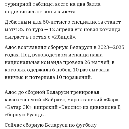
турнирной таблице, всего на два балла
Просрочка и тухлятина!
25
поднявшись от зоны вылета.
Дебютным для 50‑летнего специалиста станет
матч 32‑го тура — 12 апреля его новая команда
сыграет в гостях с «Ибицей».
Алос возглавлял сборную Беларуси в 2023—2025
годах. Под руководством испанца наша
национальная команда провела 26 матчей, в
которых одержала 6 побед, 10 раз сыграла
вничью и потерпела 10 поражений.
Алос до сборной Беларуси тренировал
казахстанский «Кайрат», марокканский «Фар»,
«Катар СК», кипрский «Эносис» из дивизиона B,
В Борисове мать чуть не утонула
сборную Руанды.
на глазах троих детей
Сейчас сборную Беларуси по футболу