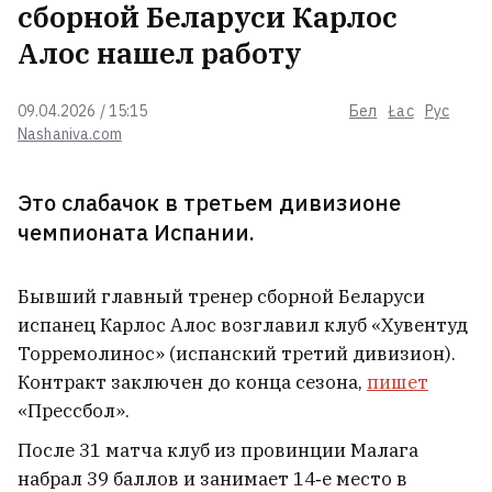
сборной Беларуси Карлос
Алос нашел работу
Люди обрывают телефоны, на
квартиру претендует 2‑3
09.04.2026 / 15:15
Бел
Łac
Рус
человека. Анонс ипотеки под 1%
Nashaniva.com
вызвал ажиотаж
Это слабачок в третьем дивизионе
Бывшая политзаключенная Наста
Лойко встретилась со своей
чемпионата Испании.
собакой — спустя почти четыре
года
1
Бывший главный тренер сборной Беларуси
испанец Карлос Алос возглавил клуб «Хувентуд
Белорусские студенты завоевали
Торремолинос» (испанский третий дивизион).
шесть золотых медалей на
Международной математической
Контракт заключен до конца сезона,
пишет
олимпиаде
3
«Прессбол».
После 31 матча клуб из провинции Малага
Лукашенко возмутился качеством
набрал 39 баллов и занимает 14‑е место в
товаров в сельских магазинах: