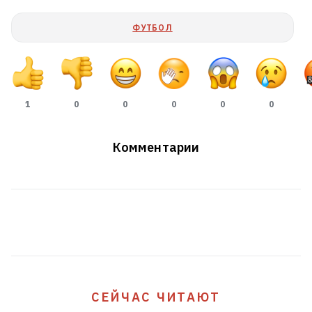
что это будет тянуться максимум год
3
ФУТБОЛ
Шторм натворил бед в Вилейском и
Молодечненском районах
1
1
0
0
0
0
0
Белорус из Канады несколько лет
судился с женой из-за детей. Жена
Комментарии
хотела, чтобы он выплачивал деньги и
на ее содержание
7
Телеграм-канал Марины
Золотовой признали
экстремистским
1
СЕЙЧАС ЧИТАЮТ