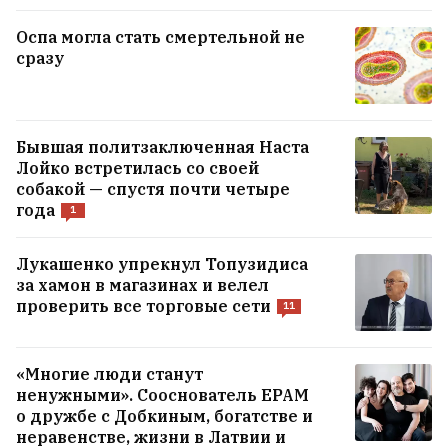
Оспа могла стать смертельной не
сразу
Бывшая политзаключенная Наста
Лойко встретилась со своей
собакой — спустя почти четыре
года
1
Лукашенко упрекнул Топузидиса
На «Беларуськалии» погиб
за хамон в магазинах и велел
29‑летний рабочий
проверить все торговые сети
11
«Многие люди станут
ненужными». Сооснователь EPAM
о дружбе с Добкиным, богатстве и
неравенстве, жизни в Латвии и