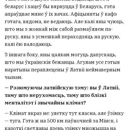
беларус і хацеў бы вярнуцца ў Беларусь, гэта
апраўдвае мяне ў іх вачах. Афіцыянты ў кафэ
гэтага, вядома, не ведаюць. Але калі яны чуюць,
што мы з жонкай між сабой размаўляем па-
руску, яны з усмешкай пераходзяць на рускую,
калі ёю валодаюць.
З іншага боку, яны цалкам могуць дапускаць,
што мы ўкраінскія бежанцы. Агулам усе гэтыя
наратывы пераплецены ў Латвіі неймаверным
чынам.
— Рэзюмуючы латвійскую тэму: вы ў Латвіі,
таму што нерухомасць, таму што блізкі
менталітэт і звычайны клімат?
— Клімат якраз не: улетку тут класна, але ўзімку
— туга. Гэта ж на 500 км паўночней за Мінск, і
кароткі светлавы дзень узімку множыцца на