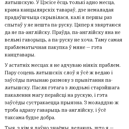
латышскую. У Цэсісе ёсць толькі адно месца,
крама канцылярскіх тавараў, дзе немаладая
прадаўшчыца скрывілася, калі я першы раз
спытаў у яе нешта па-руску. Цяпер я звяртаюся
да яе па-англійску. Праўда, па-англійску яна не
вельмі гаворыць, а па-руску не хоча. Таму самая
праблематычная пакупка ў мяне — гэта
канцтавары.
У астатніх месцах я не адчуваю ніякіх праблем.
Пару соцень латышскіх слоў я ўсё ж ведаю і
заўсёды пачынаю размову з прывітання па-
латышску. Пасля гэтага з людзьмі старэйшага
пакалення магу перайсці на рускую, і гэта
заўсёды сустракаецца прыязна. З моладдзю ж
трэба адразу гаварыць па-англійску, і ўсё
таксама будзе добра.
Тыя, з кім я даўно знаёмы, ведаюць, што я —