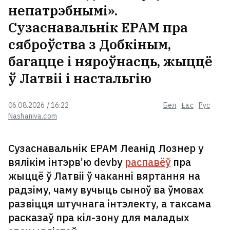
непатрэбнымі».
Сузаснавальнік EPAM пра
сяброўства з Добкіным,
багацце і няроўнасць, жыццё
ў Латвіі і настальгію
06.08.2026 / 16:22
Бел
Łac
Рус
Nashaniva.com
Сузаснавальнік EPAM Леанід Лознер у
вялікім інтэрв’ю devby
распавёў
пра
жыццё ў Латвіі ў чаканні вяртання на
радзіму, чаму вучыць сыноў ва ўмовах
развіцця штучнага інтэлекту, а таксама
расказаў пра кіл-зону для маладых