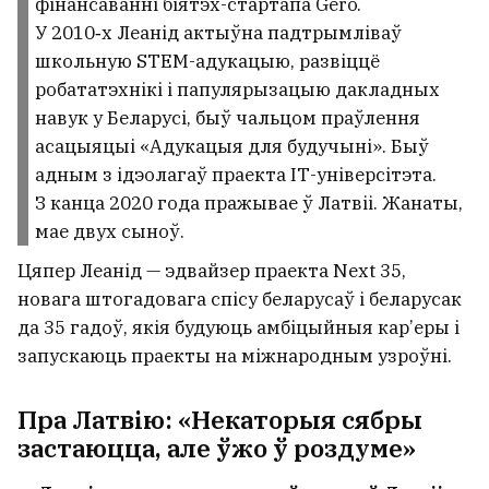
фінансаванні біятэх-стартапа Gero.
У 2010‑х Леанід актыўна падтрымліваў
школьную STEM-адукацыю, развіццё
робататэхнікі і папулярызацыю дакладных
навук у Беларусі, быў чальцом праўлення
асацыяцыі «Адукацыя для будучыні». Быў
адным з ідэолагаў праекта ІТ-універсітэта.
З канца 2020 года пражывае ў Латвіі. Жанаты,
мае двух сыноў.
Цяпер Леанід — эдвайзер праекта Next 35,
новага штогадовага спісу беларусаў і беларусак
да 35 гадоў, якія будуюць амбіцыйныя кар’еры і
запускаюць праекты на міжнародным узроўні.
Пра Латвію: «Некаторыя сябры
застаюцца, але ўжо ў роздуме»