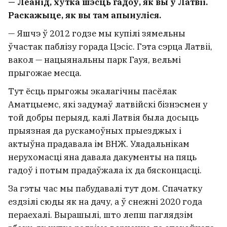
— Леанід, хутка шэсць гадоў, як вы ў Латвіі.
Раскажыце, як вы там апынуліся.
— Яшчэ ў 2012 годзе мы купілі зямельны
ўчастак паблізу горада Цэсіс. Гэта сэрца Латвіі,
вакол — нацыянальны парк Гауя, вельмі
прыгожае месца.
Тут ёсць прыгожы экалагічны пасёлак
Аматцыемс, які задумаў латвійскі бізнэсмен у
той добры перыяд, калі Латвія была досыць
прыязная да рускамоўных прыезджых і
актыўна прадавала ім ВНЖ. Уладальнікам
нерухомасці яна давала дакументы на пяць
гадоў і потым прадаўжала іх да бясконцасці.
За гэты час мы пабудавалі тут дом. Спачатку
ездзілі сюды як на дачу, а ў снежні 2020 года
пераехалі. Вырашылі, што лепш паглядзім