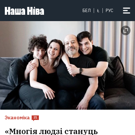
БЕЛ
Ł
РУС
Эканоміка
21
«Многія людзі стануць