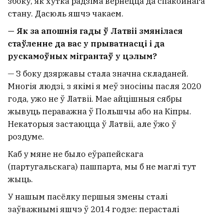
збоку, як хутка радзіма вернецца да спакойнага
стану. Дасюль яшчэ чакаем.
— Як за апошнія гады ў Латвіі змянілася
стаўленне да вас у прыватнасці і да
рускамоўных мігрантаў у цэлым?
— З боку дзяржавы стала значна складаней.
Многія людзі, з якімі я меў зносіны пасля 2020
года, ужо не ў Латвіі. Мае айцішныя сябры
жывуць пераважна ў Польшчы або на Кіпры.
Некаторыя застаюцца ў Латвіі, але ўжо ў
роздуме.
Каб у мяне не было еўрапейскага
(партугальскага) пашпарта, мы б не маглі тут
жыць.
У нашым пасёлку першыя змены сталі
заўважнымі яшчэ ў 2014 годзе: перасталі