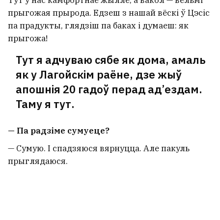
прыгожая прырода. Едзеш з нашай вёскі ў Цэсіс
па прадукты, глядзіш па баках і думаеш: як
прыгожа!
Тут я адчуваю сябе як дома, амаль
як у Лагойскім раёне, дзе жыў
апошнія 20 гадоў перад ад’ездам.
Таму я тут.
— Па радзіме сумуеце?
— Сумую. І спадзяюся вярнуцца. Але пакуль
прыглядаюся.