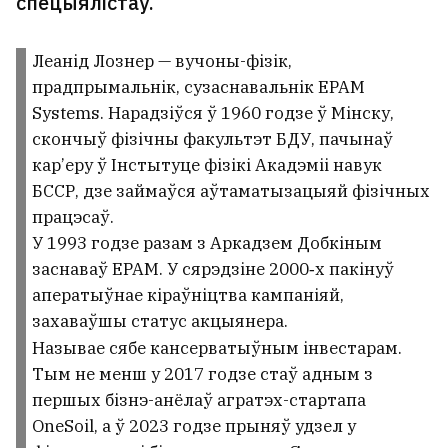
спецыялістаў.
Леанід Лознер — вучоны-фізік,
прадпрымальнік, сузаснавальнік EPAM
Systems. Нарадзіўся ў 1960 годзе ў Мінску,
скончыў фізічны факультэт БДУ, пачынаў
кар’еру ў Інстытуце фізікі Акадэміі навук
БССР, дзе займаўся аўтаматызацыяй фізічных
працэсаў.
У 1993 годзе разам з Аркадзем Добкіным
заснаваў EPAM. У сярэдзіне 2000‑х пакінуў
аператыўнае кіраўніцтва кампаніяй,
захаваўшы статус акцыянера.
Называе сябе кансерватыўным інвестарам.
Тым не менш у 2017 годзе стаў адным з
першых бізнэ-анёлаў агратэх-стартапа
OneSoil, а ў 2023 годзе прыняў удзел у