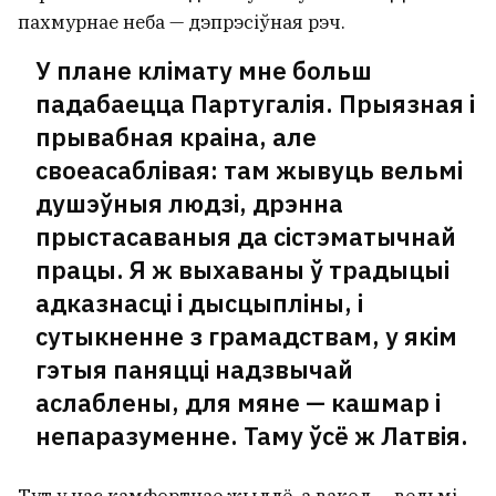
пахмурнае неба — дэпрэсіўная рэч.
У плане клімату мне больш
падабаецца Партугалія. Прыязная і
прывабная краіна, але
своеасаблівая: там жывуць вельмі
душэўныя людзі, дрэнна
прыстасаваныя да сістэматычнай
працы. Я ж выхаваны ў традыцыі
адказнасці і дысцыпліны, і
сутыкненне з грамадствам, у якім
гэтыя паняцці надзвычай
аслаблены, для мяне — кашмар і
непаразуменне. Таму ўсё ж Латвія.
Тут у нас камфортнае жыллё, а вакол — вельмі