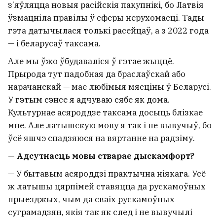
з’яўляцца новыя расійскія пакупнікі, бо Латвія
ўзмацніла правілы ў сферы нерухомасці. Тады
гэта датычылася толькі расейцаў, а з 2022 года
— і беларусаў таксама.
Але мы ўжо ўбудаваліся ў гэтае жыццё.
Прырода тут падобная да браслаўскай або
нарачанскай — мае любімыя мясціны ў Беларусі.
У гэтым сэнсе я адчуваю сябе як дома.
Культурнае асяроддзе таксама досыць блізкае
мне. Але латышскую мову я так і не вывучыў, бо
ўсё яшчэ спадзяюся на вяртанне на радзіму.
— Адсутнасць мовы стварае дыскамфорт?
— У бытавым асяроддзі практычна ніякага. Усё
ж латышы цярпімей ставяцца да рускамоўных
прыезджых, чым да сваіх рускамоўных
суграмадзян, якія так як след і не вывучылі